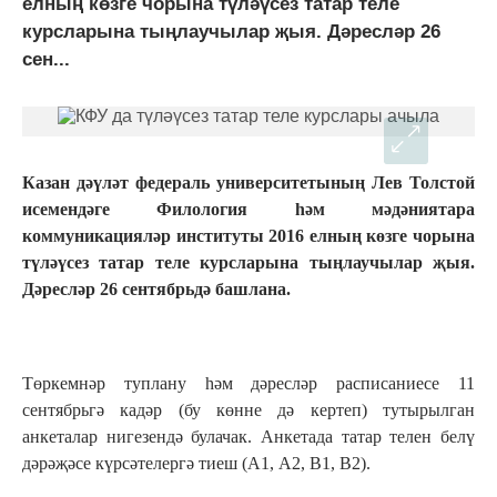
елның көзге чорына түләүсез татар теле
курсларына тыңлаучылар җыя. Дәресләр 26
сен...
Казан дәүләт федераль университетының Лев Толстой
исемендәге Филология һәм мәдәниятара
коммуникацияләр институты 2016 елның көзге чорына
түләүсез татар теле курсларына тыңлаучылар җыя.
Дәресләр 26 сентябрьдә башлана.
Төркемнәр туплану һәм дәресләр расписаниесе 11
сентябрьгә кадәр (бу көнне дә кертеп) тутырылган
анкеталар нигезендә булачак. Анкетада татар телен белү
дәрәҗәсе күрсәтелергә тиеш (А1, А2, В1, В2).