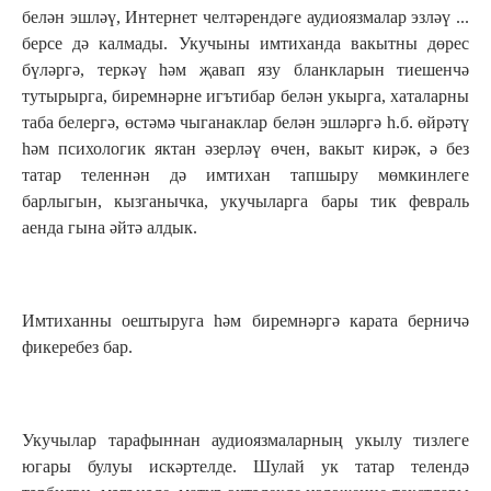
белән эшләү, Интернет челтәрендәге аудиоязмалар эзләү ...
берсе дә калмады. Укучыны имтиханда вакытны дөрес
бүләргә, теркәү һәм җавап язу бланкларын тиешенчә
тутырырга, биремнәрне игътибар белән укырга, хаталарны
таба белергә, өстәмә чыганаклар белән эшләргә һ.б. өйрәтү
һәм психологик яктан әзерләү өчен, вакыт кирәк, ә без
татар теленнән дә имтихан тапшыру мөмкинлеге
барлыгын, кызганычка, укучыларга бары тик февраль
аенда гына әйтә алдык.
Имтиханны оештыруга һәм биремнәргә карата берничә
фикеребез бар.
Укучылар тарафыннан аудиоязмаларның укылу тизлеге
югары булуы искәр­телде. Шулай ук татар телендә