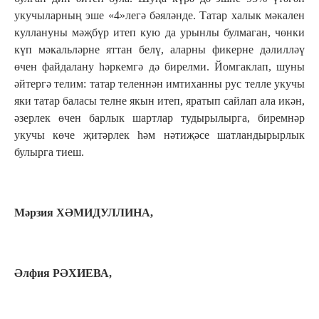
укучыларның эше «4»легә бәяләнде. Татар халык мәкален
куллануны мәҗбүр итеп кую да урынлы булмаган, чөнки
күп мәкальләрне яттан белү, аларны фикерне дәлилләү
өчен файдалану һәркемгә дә бирелми. Йомгаклап, шуны
әйтергә телим: татар теленнән имтиханны рус телле укучы
яки татар баласы телне якын итеп, яратып сайлап ала икән,
әзерлек өчен барлык шартлар тудырылырга, биремнәр
укучы көче җитәрлек һәм нәтиҗәсе шатландырырлык
булырга тиеш.
Мәрзия ХӘМИДУЛЛИНА,
Әлфия РӘХИЕВА,