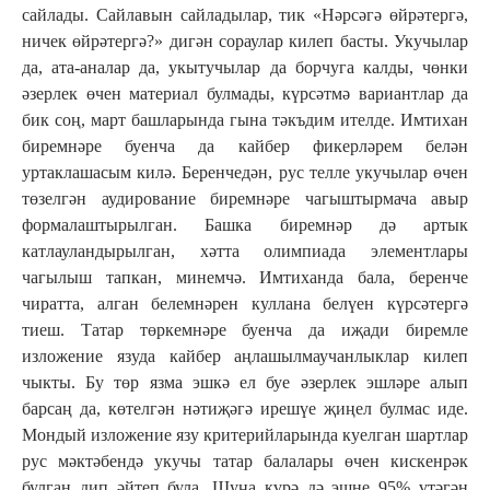
сайлады. Сайлавын сайладылар, тик «Нәрсәгә өйрәтергә,
ничек өйрәтергә?» дигән сораулар килеп басты. Укучылар
да, ата-аналар да, укытучылар да борчуга калды, чөнки
әзерлек өчен материал булмады, күрсәтмә вариантлар да
бик соң, март башларында гына тәкъдим ителде. Имтихан
биремнәре буенча да кайбер фикерләрем белән
уртаклашасым килә. Беренчедән, рус телле укучылар өчен
төзелгән аудирование биремнәре чагыштырмача авыр
формалаштырылган. Башка биремнәр дә артык
катлауландырылган, хәтта олимпиада элементлары
чагылыш тапкан, минемчә. Имтиханда бала, беренче
чиратта, алган белемнәрен куллана белүен күрсәтергә
тиеш. Татар төркемнәре буенча да иҗади биремле
изложение язуда кайбер аңлашылмаучанлыклар килеп
чыкты. Бу төр язма эшкә ел буе әзерлек эшләре алып
барсаң да, көтелгән нәтиҗәгә ирешүе җиңел булмас иде.
Мондый изложение язу критерийларында куелган шартлар
рус мәктәбендә укучы татар балалары өчен кискенрәк
булган дип әйтеп була. Шуңа күрә дә эшне 95% үтәгән