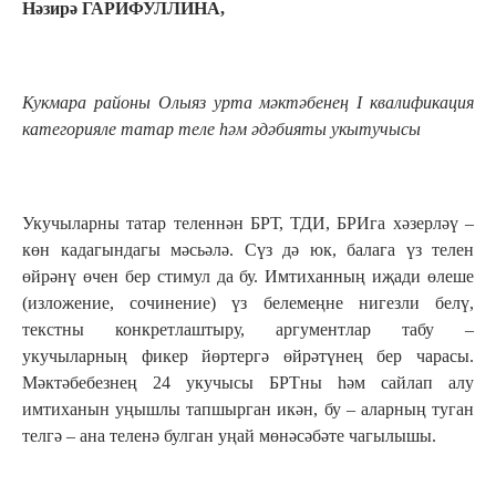
Нәзирә ГАРИФУЛЛИНА,
Кукмара районы Олыяз урта мәктәбенең I квалификация
категорияле татар теле һәм әдәбияты укытучысы
Укучыларны татар теленнән БРТ, ТДИ, БРИга хәзерләү –
көн кадагындагы мәсьәлә. Сүз дә юк, балага үз телен
өйрәнү өчен бер стимул да бу. Имтиханның иҗади өле­ше
(изложение, сочинение) үз белемеңне нигезли белү,
текстны конкретлаштыру, аргументлар табу –
укучыларның фикер йөртергә өйрәтүнең бер чарасы.
Мәктәбебезнең 24 укучысы БРТны һәм сайлап алу
имтиханын уңышлы тапшырган икән, бу – аларның туган
телгә – ана теленә булган уңай мөнәсәбәте чагылышы.