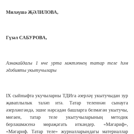
Миләүшә ҖӘЛИЛОВА,
Гүзәл САБУРОВА,
Азнакайдагы 1 нче урта мәктәпнең татар теле һәм
әдәбияты укытучылары
IX сыйныфта укучыларны ТДИга әзерләү укытучыдан зур
җаваплылык таләп итә. Татар теленнән сынауга
әзерләнгәндә, эшне нәрсәдән башларга белмәгән укытучы,
мөгаен, татар теле укытучыларының методик
берләшмәсенә мөрәҗәгать иткәндер. «Мәгариф»,
«Мәгариф. Татар теле» журналларындагы материаллар