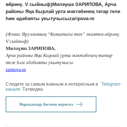
өйрәнү. V сыйныф)Миләүшә ЗАРИПОВА, Арча
районы Яңа Кырлай урта мәктәбенең татар теле
һәм әдәбияты укытучысыzaripova-m
(Фәнис Яруллинның “Кояштагы тап” әкиятен өйрәнү.
V сыйныф)
Миләүшә ЗАРИПОВА,
Арча районы Яңа Кырлай урта мәктәбенең татар
теле һәм әдәбияты укытучысы
zaripova-m
Следите за самым важным и интересным в
Telegram-
канале
Татмедиа
Яңалыклар битенә керегез