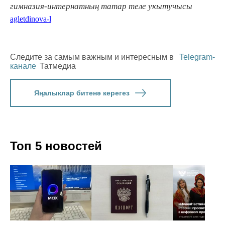
гимназия-интернатның татар теле укытучысы
agletdinova-l
Следите за самым важным и интересным в
Telegram-
канале
Татмедиа
Яңалыклар битенә керегез
Топ 5 новостей