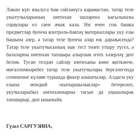
Ләкин күп язылуга һәм сөйләнүгә карамастан, татар теле
укытучыларының имтихан эшләренә кагылышлы
сораулары ел саен ачык кала. Ни өчен соң башка
предметлар буенча контроль-бәяләү материаллары уку елы
башына әзер, ә татар теле буенча алар юк дәрәҗәсендә?
Татар теле укытучысының эше тест төзеп утыру түгел, ә
балаларны имтихан тапшыра алырлык итеп хәзерләү дип
беләм. Туган телдән сайлау имтиханы көне җиткәнче,
мөгаллимнәребез татар теле укытучылары бергәлегендә
сочинение күләме турында фикер алыштылар. Алдагы уку
елына мондый «кытыршылыклар» бетерелеп,
укучыларыбыз имтиханнарны тагын да уңышлырак
тапшырыр, дип ышаныйк.
Гүзәл САРГУЗИНА,