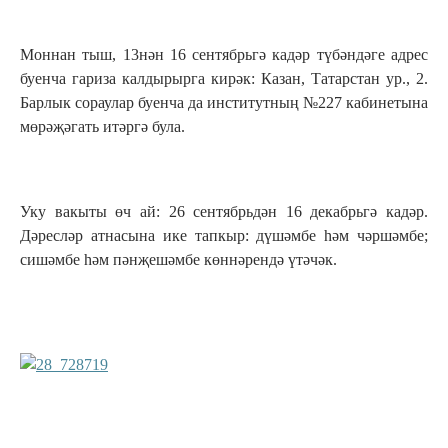
Моннан тыш, 13нән 16 сентябрьгә кадәр түбәндәге адрес
буенча гариза калдырырга кирәк: Казан, Татарстан ур., 2.
Барлык сораулар буенча да институтның №227 кабинетына
мөрәҗәгать итәргә була.
Уку вакыты өч ай: 26 сентябрьдән 16 декабрьгә кадәр.
Дәресләр атнасына ике тапкыр: дүшәмбе һәм чәршәмбе;
сишәмбе һәм пәнҗешәмбе көннәрендә үтәчәк.