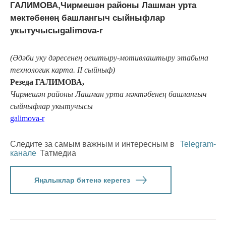
ГАЛИМОВА,Чирмешән районы Лашман урта
мәктәбенең башлангыч сыйныфлар
укытучысыgalimova-r
(
Әдәби уку дәресенең оештыру-мотивлаштыру этабына
технологик карта. II сыйныф)
Резеда ГАЛИМОВА,
Чирмешән районы Лашман урта мәктәбенең башлангыч
сыйныфлар укытучысы
galimova-r
Следите за самым важным и интересным в
Telegram-
канале
Татмедиа
Яңалыклар битенә керегез