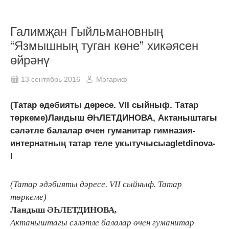
Галимҗан Гыйльмановның
“Язмышның туган көне” хикәясен
өйрәнү
13 сентябрь 2016
Мәгариф
(Татар әдәбияты дәресе. VII сыйныф. Татар
төркеме)Ландыш ӘҺЛЕТДИНОВА, Актаныштагы
сәләтле балалар өчен гуманитар гимназия-
интернатның татар теле укытучысыagletdinova-
l
(Татар әдәбияты дәресе. VII сыйныф. Татар
төркеме)
Ландыш ӘҺЛЕТДИНОВА,
Актаныштагы сәләтле балалар өчен гуманитар