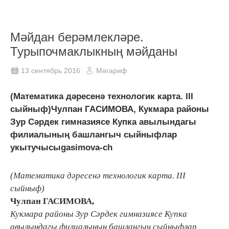
Мәйдан берәмлекләре.
Турыпочмаклыкның мәйданы
13 сентябрь 2016
Мәгариф
(Математика дәресенә технологик карта. III
сыйныф)Чулпан ГАСИМОВА, Кукмара районы
Зур Сәрдек гимназиясе Купка авылындагы
филиалының башлангыч сыйныфлар
укытучысыgasimova-ch
(Математика дәресенә технологик карта. III
сыйныф)
Чулпан ГАСИМОВА,
Кукмара районы Зур Сәрдек гимназиясе Купка
авылындагы филиалының башлангыч сыйныфлар