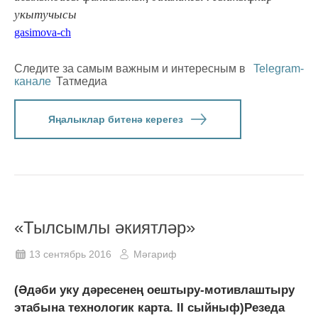
укытучысы
gasimova-ch
Следите за самым важным и интересным в
Telegram-
канале
Татмедиа
Яңалыклар битенә керегез
«Тылсымлы әкиятләр»
13 сентябрь 2016
Мәгариф
(Әдәби уку дәресенең оештыру-мотивлаштыру
этабына технологик карта. II сыйныф)Резеда