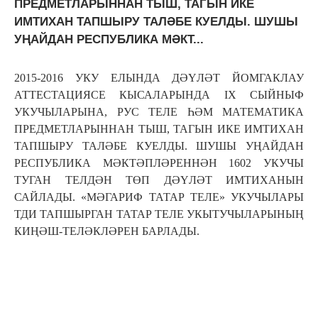
ПРЕДМЕТЛАРЫННАН ТЫШ, ТАГЫН ИКЕ
ИМТИХАН ТАПШЫРУ ТАЛӘБЕ КУЕЛДЫ. ШУШЫ
УҢАЙДАН РЕСПУБЛИКА МӘКТ...
2015-2016 УКУ ЕЛЫНДА ДӘҮЛӘТ ЙОМГАКЛАУ
АТТЕСТАЦИЯСЕ КЫСАЛАРЫНДА IX СЫЙНЫФ
УКУЧЫЛАРЫНА, РУС ТЕЛЕ ҺӘМ МАТЕМАТИКА
ПРЕДМЕТЛАРЫННАН ТЫШ, ТАГЫН ИКЕ ИМТИХАН
ТАПШЫРУ ТАЛӘБЕ КУЕЛДЫ. ШУШЫ УҢАЙДАН
РЕСПУБЛИКА МӘКТӘПЛӘРЕННӘН 1602 УКУЧЫ
ТУГАН ТЕЛДӘН ТӨП ДӘҮЛӘТ ИМТИХАНЫН
САЙЛАДЫ. «МӘГАРИФ ТАТАР ТЕЛЕ» УКУЧЫЛАРЫ
ТДИ ТАПШЫРГАН ТАТАР ТЕЛЕ УКЫТУЧЫЛАРЫНЫҢ
КИҢӘШ-ТЕЛӘКЛӘРЕН БАРЛАДЫ.