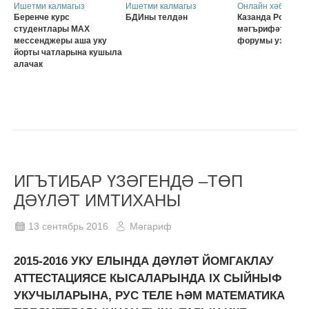
Ишетми калмагыз
Ишетми калмагыз
Онлайн хәбәрләр
Беренче курс
БДИны телдән
Казанда Россия о
студентлары MAX
мәгърифәтчеләр
мессенджеры аша уку
форумы узачак
йорты чатларына кушыла
алачак
ИГЪТИБАР ҮЗӘГЕНДӘ –ТӨП
ДӘҮЛӘТ ИМТИХАНЫ
13 сентябрь 2016
Мәгариф
2015-2016 УКУ ЕЛЫНДА ДӘҮЛӘТ ЙОМГАКЛАУ
АТТЕСТАЦИЯСЕ КЫСАЛАРЫНДА IX СЫЙНЫФ
УКУЧЫЛАРЫНА, РУС ТЕЛЕ ҺӘМ МАТЕМАТИКА