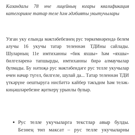
Казандагы 78 нче лицейның югары квалификация
категорияле татар теле һәм әдәбияты укытучылары
Узган уку елында мәктәбебезнең рус төркемнәрендә белем
алучы 16 укучы татар теленнән ТДИны сайлады.
Шуларның 11е имтиханны «бик яхшы» һәм «яхшы»
билгеләренә тапшырды, имтиханны бирә алмаучылар
булмады. Бу нәтиҗә рус мәктәбендәге рус телле укучылар
өчен начар түгел, билгеле, шулай да... Татар теленнән ТДИ
үткәрүне оештыруга нисбәттә кайбер тәкъдим һәм теләк-
киңәшләребезне җиткерү урынлы булыр.
Рус телле укучыларга текстлар авыр булды.
Безнең төп максат – рус телле укучыларны