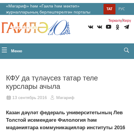
«Мәгариф» һәм «Гаилә һәм мәктәп»
ТАТ
РУС
журналларының берләштерелгән порталы
/
Теркəлү
Керү
Меню
КФУ да түләүсез татар теле
курслары ачыла
13 сентябрь 2016
Мәгариф
Казан дәүләт федераль университетының Лев
Толстой исемендәге Филология һәм
мәдәниятара коммуникацияләр институты 2016