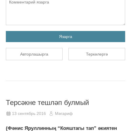
Язарга
Авторлашырга
Теркәлергә
Терсәкне тешләп булмый
13 сентябрь 2016
Мәгариф
(Фәнис Яруллинның “Кояштагы тап” әкиятен