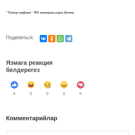
"Татар-информ" МА материаллары буенча
Поделиться:
Язмага реакция
белдерегез
0
0
0
0
0
Комментарийлар