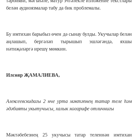
тәрбияви, мәгънәле, матур эчтәлекле изложение текстлары
белән аудиоязмалар табу да бик проблемалы.
Бу имтихан барыбыз өчен дә сынау булды. Укучылар белән
аңлашып, бергәләп тырышып эшләгәндә, яхшы
нәтиҗәләргә ирешү мөмкин.
Илсөяр ҖАМАЛИЕВА,
Алексеевскидагы 2 нче урта мәктәпнең татар теле һәм
әдәбияты укытучысы, халык мәгарифе отличнигы
Мәктәбебезнең 25 укучысы татар теленнән имтихан