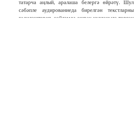
татарча аңлый, аралаша белергә өйрәтү. Шул
сәбәпле аудированиеда бирелгән текстларны
гадиләштереп, сөйләмдә ешрак кулланыла торган
сүзләрне кертеп төзергә кирәк, дип уйлыйбыз.
3 нче бүлектә төшеп калган сүзләрнең язылуын
тикшергәндә, көтелгән җавап- ларның эчтәлегенә
туры килгән синоним вариантлары да дөрес дип
саналсын иде.
Иҗади эш итеп хат язуны калдырырга кирәк дип
саныйбыз, чөнки ул аралашуның бер төре булып
тора, тормышта кирәге чыгарга мөмкин.
Дәүләт йомгаклау аттестациясе кысаларында
татар теленнән ТДИ уздыру өчен контроль-
бәяләү материалларының күрсәтмә (үрнәк)
вариантлары уку елы башында ук тәкъдим ителсә