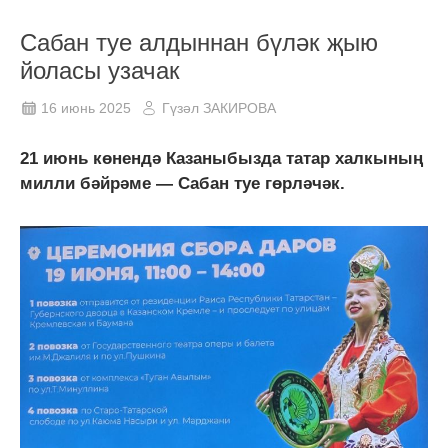
Сабан туе алдыннан бүләк җыю
йоласы узачак
16 июнь 2025
Гүзәл ЗАКИРОВА
21 июнь көнендә Казаныбызда татар халкының
милли бәйрәме — Сабан туе гөрләчәк.