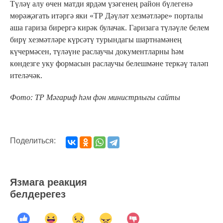
Түләү алу өчен матди ярдәм үзәгенең район бүлегенә
мөрәҗәгать итәргә яки «ТР Дәүләт хезмәтләре» порталы
аша гариза бирергә кирәк булачак. Гаризага түләүле белем
бирү хезмәтләре күрсәтү турындагы шартнамәнең
күчермәсен, түләүне раслаучы документларны һәм
көндезге уку формасын раслаучы белешмәне теркәү таләп
ителәчәк.
Фото: ТР Мәгариф һәм фән министрлыгы сайты
Поделиться:
Язмага реакция
белдерегез