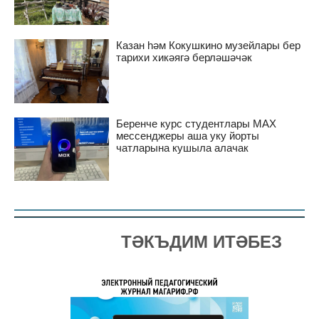
Казан һәм Кокушкино музейлары бер
тарихи хикәягә берләшәчәк
Беренче курс студентлары MAX
мессенджеры аша уку йорты
чатларына кушыла алачак
ТӘКЪДИМ ИТӘБЕЗ