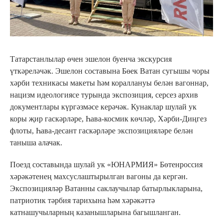
Татарстанлылар өчен эшелон буенча экскурсия
үткәреләчәк. Эшелон составына Бөек Ватан сугышы чоры
хәрби техникасы макеты һәм кораллануы белән вагоннар,
нацизм идеологиясе турында экспозиция, серсез архив
документлары күргәзмәсе керәчәк. Кунаклар шулай ук
коры җир гаскәрләре, Һава-космик көчләр, Хәрби-Диңгез
флоты, Һава-десант гаскәрләре экспозицияләре белән
таныша алачак.
Поезд составында шулай ук «ЮНАРМИЯ» Бөтенроссия
хәрәкәтенең махсуслаштырылган вагоны да кергән.
Экспозицияләр Ватанны саклаучылар батырлыкларына,
патриотик тәрбия тарихына һәм хәрәкәттә
катнашучыларның казанышларына багышланган.