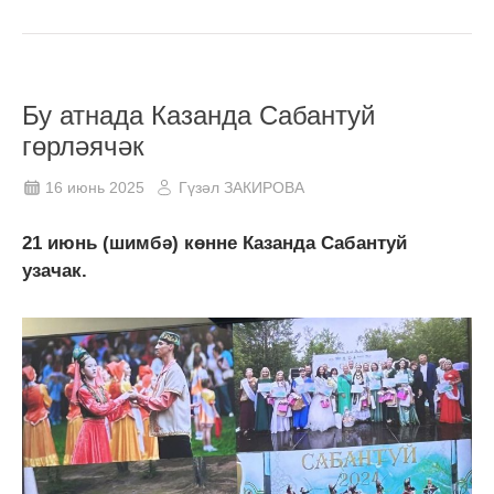
Бу атнада Казанда Сабантуй
гөрләячәк
16 июнь 2025
Гүзәл ЗАКИРОВА
21 июнь (шимбә) көнне Казанда Сабантуй
узачак.