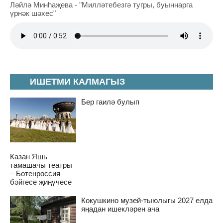
Ләйлә Минһаҗева - "Милләтебезгә тугры, буыннарга
үрнәк шәхес"
ИШЕТМИ КАЛМАГЫЗ
Бер гаилә булып
Казан Яшь
тамашачы театры
– Бөтенроссия
бәйгесе җиңүчесе
Кокушкино музей-тыюлыгы 2027 елда
яңадан ишекләрен ача