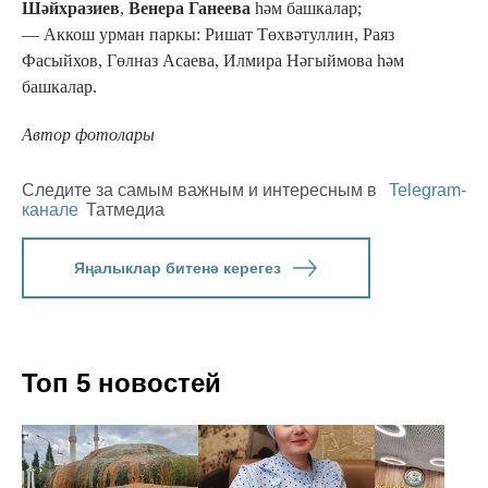
Шәйхразиев
,
Венера Ганеева
һәм башкалар;
— Аккош урман паркы: Ришат Төхвәтуллин, Раяз
Фасыйхов, Гөлназ Асаева, Илмира Нәгыймова һәм
башкалар.
Автор фотолары
Следите за самым важным и интересным в
Telegram-
канале
Татмедиа
Яңалыклар битенә керегез
Топ 5 новостей