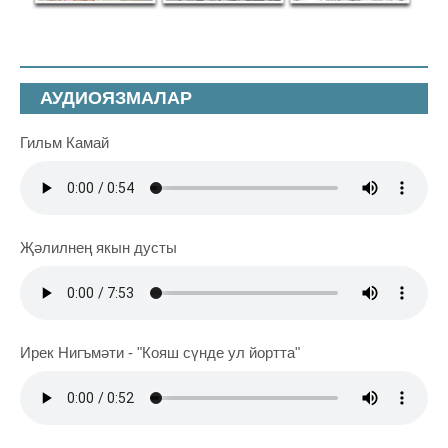
АУДИОЯЗМАЛАР
Гильм Камай
Җәлилнең якын дусты
Ирек Нигъмәти - "Кояш сүнде ул йортта"