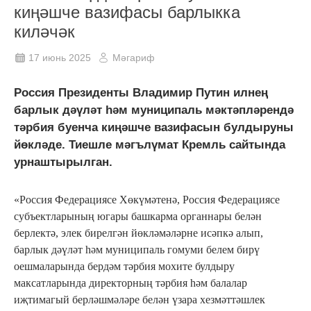
киңәшче вазифасы барлыкка
киләчәк
17 июнь 2025
Мәгариф
Россия Президенты Владимир Путин илнең
барлык дәүләт һәм муниципаль мәктәпләрендә
тәрбия буенча киңәшче вазифасын булдыруны
йөкләде. Тиешле мәгълүмат Кремль сайтында
урнаштырылган.
«Россия Федерациясе Хөкүмәтенә, Россия Федерациясе
субъектларының югары башкарма органнары белән
берлектә, элек бирелгән йөкләмәләрне исәпкә алып,
барлык дәүләт һәм муниципаль гомуми белем бирү
оешмаларында бердәм тәрбия мохите булдыру
максатларында директорның тәрбия һәм балалар
иҗтимагый берләшмәләре белән үзара хезмәттәшлек