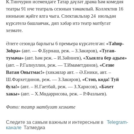
К.Тинчурин исемендәге Татар дәүләт драма һәм комедия
театры 91 нче театраль сезонын тәмамлый. Коллектив 16
июньнән җәйге ялга чыга. Спектакльләр 24 июльдән
күрсәтелә башлаячак, дип хәбәр итә театр матбугат
хезмәте.
Әлеге сезонда барлыгы 6 премьера күрсәтелгән:
«Таһир-
Зөһрә»
(авт. — Ф.Бурнаш, реж. – З.Закиров),
«Туган-
тумача»
(авт. һәм реж. – И.Зәйниев),
«Хыялга бер адым»
(авт. – Р.Галиуллин, реж. — Т.Имаметдинов),
«Сезне
Ватан Онытмас!»
(хикәяләр авт. – Ә.Еники, авт. –
Ш.Фәрхетдинов, реж. — З.Закиров),
«Стоп, кода! Туй
була!»
(авт. – Н.Гаетбай, реж. — З.Харисов),
«Бәхет
хакы»
(авт. – Х.Мөдәррисова, реж. – Р.Фазлыев).
Фото: театр матбугат хезмәте
Следите за самым важным и интересным в
Telegram-
канале
Татмедиа