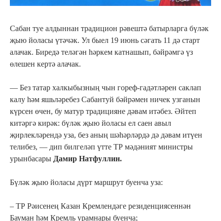
Сабан туе алдыннан традицион рәвештә батырларга бүләк
җыю йоласы үтәчәк. Ул быел 19 июнь сәгать 11 дә старт
алачак. Биредә теләгән һәркем катнашып, бәйрәмгә үз
өлешен кертә алачак.
— Без татар халкыбызның чын гореф-гадәтләрен саклап
калу һәм яшьләребез Сабантуй бәйрәмен ничек узганын
күрсен өчен, бу матур традицияне дәвам итәбез. Әйтеп
китәргә кирәк: бүләк җыю йоласы ел саен авыл
җирлекләрендә уза, без аның шәһәрләрдә дә дәвам итүен
телибез, — дип билгеләп үтте ТР мәдәният министры
урынбасары
Дамир Натфуллин.
Бүләк җыю йоласы дүрт маршрут буенча уза:
– ТР Рәисенең Казан Кремлендәге резиденциясеннән
Бауман һәм Кремль урамнары буенча;