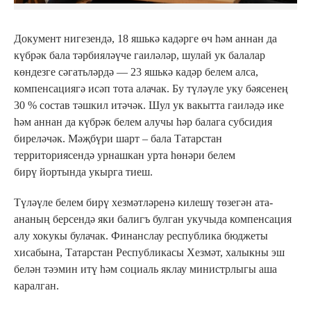
Документ нигезендә, 18 яшькә кадәрге өч һәм аннан да
күбрәк бала тәрбияләүче гаиләләр, шулай ук балалар
көндезге сәгатьләрдә — 23 яшькә кадәр белем алса,
компенсациягә исәп тота алачак. Бу түләүле уку бәясенең
30 % состав тәшкил итәчәк. Шул ук вакытта гаиләдә ике
һәм аннан да күбрәк белем алучы һәр балага субсидия
биреләчәк. Мәҗбүри шарт – бала Татарстан
территориясендә урнашкан урта һөнәри белем
бирү йортында укырга тиеш.
Түләүле белем бирү хезмәтләренә килешү төзегән ата-
ананың берсендә яки балигъ булган укучыда компенсация
алу хокукы булачак. Финанслау республика бюджеты
хисабына, Татарстан Республикасы Хезмәт, халыкны эш
белән тәэмин итү һәм социаль яклау министрлыгы аша
каралган.