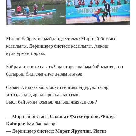
Милли бәйрәм өч мәйданда үтәчәк: Мирный бистәсе
каенлыгы, Дәрвишләр бистәсе каенлыгы, Аккош
күле урман-паркы.
Бәйрәм иртәнге сәгать 9 да старт ала һәм бәйрәмнең төп
батырын билгеләгәнче дәвам итәчәк.
Сабан туе музыкаль мохитен ямьләндерүдә татар
эстрадасы җырчылары катнашачак.
Быел бәйрәмдә кемнәр чыгыш ясаячак соң?
— Мирный бистәсе:
Салават Фәтхетдинов
,
Филүс
Каһиров
һәм башкалар;
— Дәрвишләр бистәсе:
Марат Яруллин
,
Илгиз