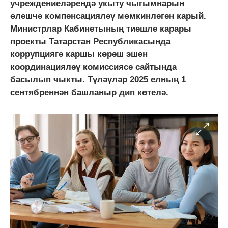
учреждениеләрендә укыту чыгымнарын
өлешчә компенсацияләү мөмкинлеген карый.
Министрлар Кабинетының тиешле карары
проекты Татарстан Республикасында
коррупциягә каршы көрәш эшен
координацияләү комиссиясе сайтында
басылып чыкты. Түләүләр 2025 елның 1
сентябреннән башланыр дип көтелә.