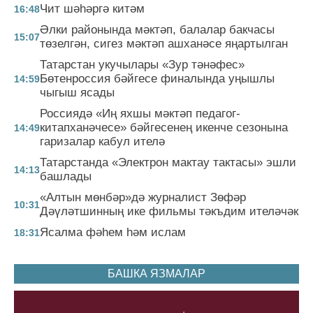
Чит шәһәргә китәм
16:48
Әлки районында мәктәп, балалар бакчасы
15:07
төзелгән, сигез мәктәп ашханәсе яңартылган
Татарстан укучылары «Зур тәнәфес»
Бөтенроссия бәйгесе финалында уңышлы
14:59
чыгыш ясады
Россиядә «Иң яхшы мәктәп педагог-
китапханәчесе» бәйгесенең икенче сезонына
14:49
гаризалар кабул ителә
Татарстанда «Электрон мактау тактасы» эшли
14:13
башлады
«Алтын мөнбәр»дә журналист Зөфәр
10:31
Дәүләтшинның ике фильмы тәкъдим ителәчәк
Ясалма фәһем һәм ислам
18:31
БАШКА ЯЗМАЛАР