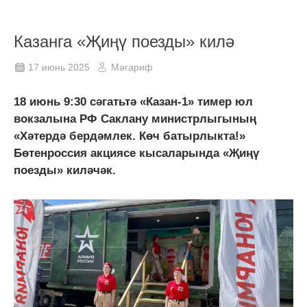
Казанга «Җиңү поезды» килә
17 июнь 2025
Мәгариф
18 июнь 9:30 сәгатьтә «Казан-1» тимер юл
вокзалына РФ Саклану министрлыгының
«Хәтердә бердәмлек. Көч батырлыкта!»
Бөтенроссия акциясе кысаларында «Җиңү
поезды» киләчәк.