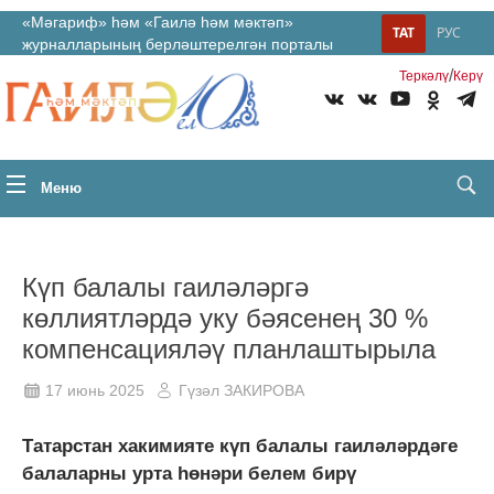
«Мәгариф» һәм «Гаилә һәм мәктәп»
ТАТ
РУС
журналларының берләштерелгән порталы
/
Теркəлү
Керү
Меню
Күп балалы гаиләләргә
көллиятләрдә уку бәясенең 30 %
компенсацияләү планлаштырыла
17 июнь 2025
Гүзәл ЗАКИРОВА
Татарстан хакимияте күп балалы гаиләләрдәге
балаларны урта һөнәри белем бирү