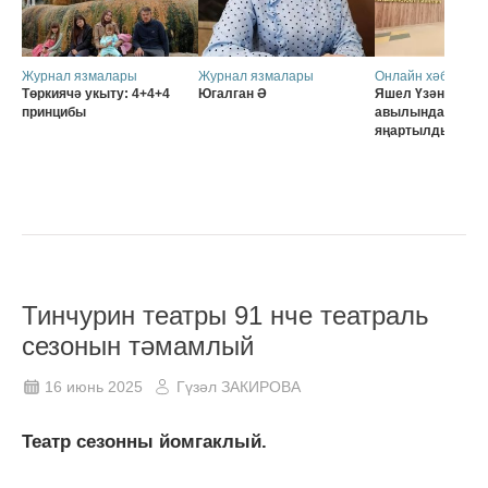
Журнал язмалары
Журнал язмалары
Онлайн хәбәрләр
Төркиячә укыту: 4+4+4
Югалган Ә
Яшел Үзәннең Ә
принцибы
авылында мәктә
яңартылды
Тинчурин театры 91 нче театраль
сезонын тәмамлый
16 июнь 2025
Гүзәл ЗАКИРОВА
Театр сезонны йомгаклый.