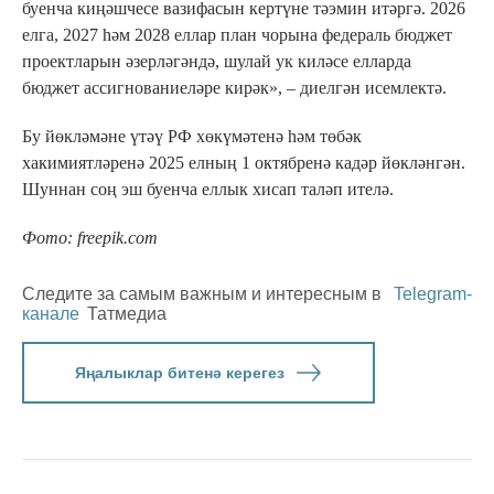
буенча киңәшчесе вазифасын кертүне тәэмин итәргә. 2026
елга, 2027 һәм 2028 еллар план чорына федераль бюджет
проектларын әзерләгәндә, шулай ук киләсе елларда
бюджет ассигнованиеләре кирәк», – диелгән исемлектә.
Бу йөкләмәне үтәү РФ хөкүмәтенә һәм төбәк
хакимиятләренә 2025 елның 1 октябренә кадәр йөкләнгән.
Шуннан соң эш буенча еллык хисап таләп ителә.
Фото: freepik.com
Следите за самым важным и интересным в
Telegram-
канале
Татмедиа
Яңалыклар битенә керегез