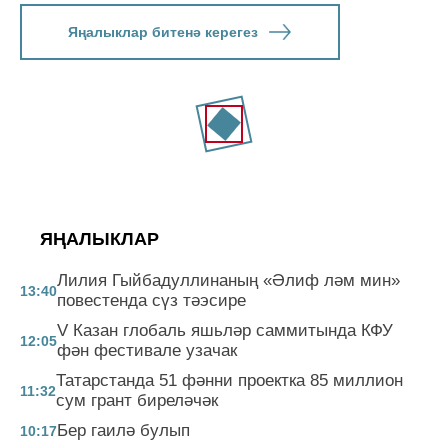
Яңалыклар битенә керегез
ЯҢАЛЫКЛАР
Лилия Гыйбадуллинаның «Әлиф ләм мин»
13:40
повестенда сүз тәэсире
V Казан глобаль яшьләр саммитында КФУ
12:05
фән фестивале узачак
Татарстанда 51 фәнни проектка 85 миллион
11:32
сум грант биреләчәк
Бер гаилә булып
10:17