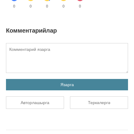
0
0
0
0
0
Комментарийлар
Язарга
Авторлашырга
Теркәлергә