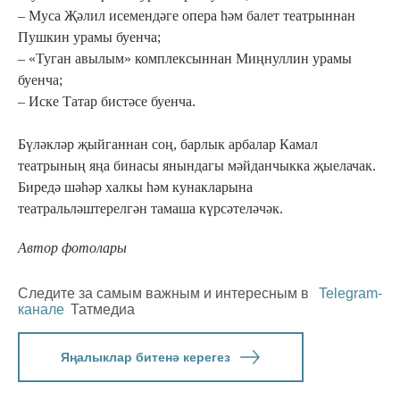
– Муса Җәлил исемендәге опера һәм балет театрыннан
Пушкин урамы буенча;
– «Туган авылым» комплексыннан Миңнуллин урамы
буенча;
– Иске Татар бистәсе буенча.
Бүләкләр җыйганнан соң, барлык арбалар Камал
театрының яңа бинасы янындагы мәйданчыкка җыелачак.
Биредә шәһәр халкы һәм кунакларына
театральләштерелгән тамаша күрсәтеләчәк.
Автор фотолары
Следите за самым важным и интересным в
Telegram-
канале
Татмедиа
Яңалыклар битенә керегез