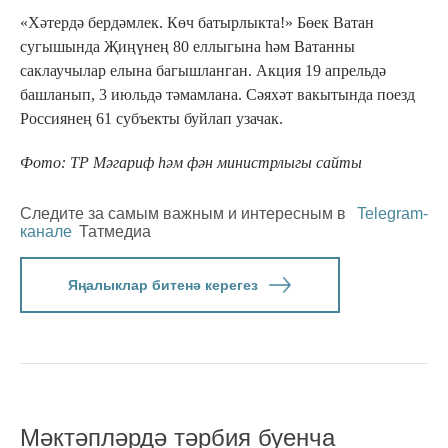
«Хәтердә бердәмлек. Көч батырлыкта!» Бөек Ватан
сугышында Җиңүнең 80 еллыгына һәм Ватанны
саклаучылар елына багышланган. Акция 19 апрельдә
башланып, 3 июльдә тәмамлана. Сәяхәт вакытында поезд
Россиянең 61 субъекты буйлап узачак.
Фото: ТР Мәгариф һәм фән министрлыгы сайты
Следите за самым важным и интересным в
Telegram-
канале
Татмедиа
Яңалыклар битенә керегез
Мәктәпләрдә тәрбия буенча