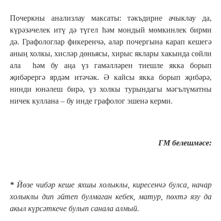
Почеркны анализлау максаты: тәкъдирне ачыклау да,
күрәзәчелек итү дә түгел һәм мондый мөмкинлек бирми
дә. Графологлар фикеренчә, алар почергына карап кешегә
аның холкы, хисләр дөньясы, хирыс яклары хакында сөйли
ала һәм бу аңа үз гамәлләрен тиешле якка борып
җибәрергә ярдәм итәчәк. Ә кайсы якка борып җибәрә,
нинди юнәлеш бирә, үз холкы турындагы мәгълүматны
ничек куллана – бу инде графолог эшенә керми.
ГМ белешмәсе:
*
Йөзе чибәр кеше яхшы холыклы, киресенчә булса, начар
холыклы дип әйтеп булмаган кебек, матур, пөхтә язу да
акыл күрсәткече булып санала алмый.