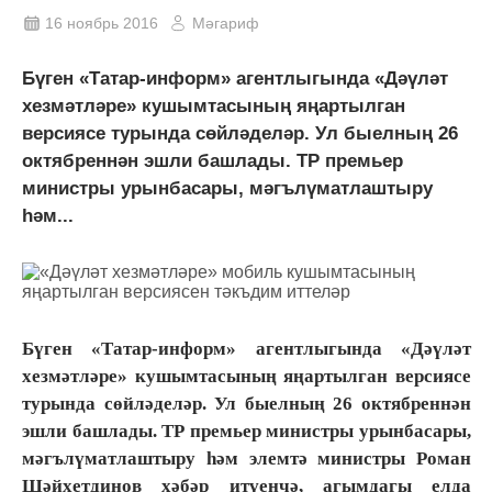
16 ноябрь 2016
Мәгариф
Бүген «Татар-информ» агентлыгында «Дәүләт
хезмәтләре» кушымтасының яңартылган
версиясе турында сөйләделәр. Ул быелның 26
октябреннән эшли башлады. ТР премьер
министры урынбасары, мәгълүматлаштыру
һәм...
Бүген «Татар-информ» агентлыгында «Дәүләт
хезмәтләре» кушымтасының яңартылган версиясе
турында сөйләделәр. Ул быелның 26 октябреннән
эшли башлады. ТР премьер министры урынбасары,
мәгълүматлаштыру һәм элемтә министры Роман
Шәйхетдинов хәбәр итүенчә, агымдагы елда