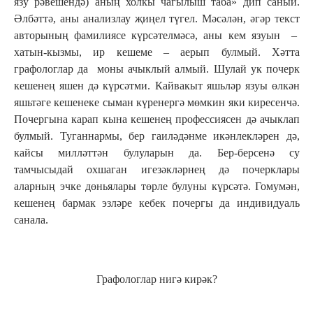
язу рәвешендә) аның холкы чагылыш таба» дип саный.
Әлбәттә, аны анализлау җиңел түгел. Мәсәлән, әгәр текст
авторының фамилиясе күрсәтелмәсә, аны кем язуын –
хатын-кызмы, ир кешеме – аерып булмый. Хәтта
графологлар да моны ачыклый алмый. Шулай ук почерк
кешенең яшен дә күрсәтми. Кайвакыт яшьләр язуы өлкән
яшьтәге кешенеке сыман күренергә мөмкин яки киресенчә.
Почергына карап кына кешенең профессиясен дә ачыклап
булмый. Туганнармы, бер гаиләдәнме икәнлекләрен дә,
кайсы милләттән булуларын да. Бер-берсенә су
тамчысыдай охшаган игезәкләрнең дә почерклары
аларның эчке дөньялары төрле булуны күрсәтә. Гомумән,
кешенең бармак эзләре кебек почергы да индивидуаль
санала.
Графологлар нигә кирәк?