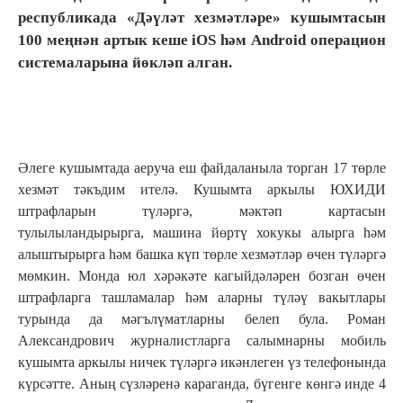
республикада «Дәүләт хезмәтләре» кушымтасын
100 меңнән артык кеше iOS һәм Android операцион
системаларына йөкләп алган.
Әлеге кушымтада аеруча еш файдаланыла торган 17 төрле
хезмәт тәкъдим ителә. Кушымта аркылы ЮХИДИ
штрафларын түләргә, мәктәп картасын
тулылыландырырга, машина йөртү хокукы алырга һәм
алыштырырга һәм башка күп төрле хезмәтләр өчен түләргә
мөмкин. Монда юл хәрәкәте кагыйдәләрен бозган өчен
штрафларга ташламалар һәм аларны түләү вакытлары
турында да мәгълүматларны белеп була. Роман
Александрович журналистларга салымнарны мобиль
кушымта аркылы ничек түләргә икәнлеген үз телефонында
күрсәтте. Аның сүзләренә караганда, бүгенге көнгә инде 4