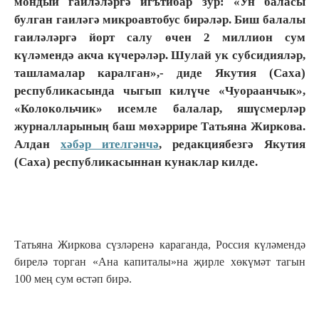
мондый гаиләләргә игътибар зур: «Ун баласы
булган гаиләгә микроавтобус бирәләр. Биш балалы
гаиләләргә йорт салу өчен 2 миллион сум
күләмендә акча күчерәләр. Шулай ук субсидияләр,
ташламалар каралган»,- диде Якутия (Саха)
республикасында чыгып килүче «Чуораанчык»,
«Колокольчик» исемле балалар, яшүсмерләр
журналларының баш мөхәррире Татьяна Жиркова.
Алдан
хәбәр ителгәнчә
, редакциябезгә Якутия
(Саха) республикасыннан кунаклар килде.
Татьяна Жиркова сүзләренә караганда, Россия күләмендә
бирелә торган «Ана капиталы»на җирле хөкүмәт тагын
100 мең сум өстәп бирә.