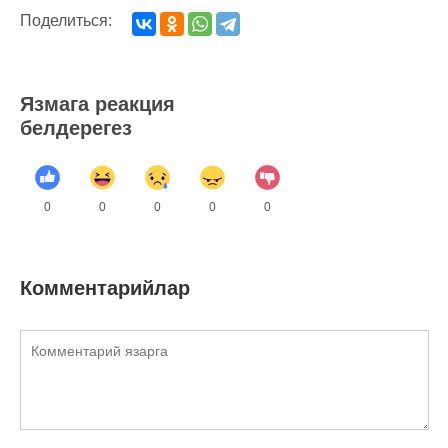
Поделиться:
Язмага реакция
белдерегез
0
0
0
0
0
Комментарийлар