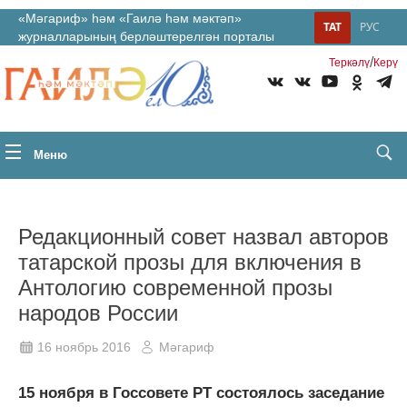
«Мәгариф» һәм «Гаилә һәм мәктәп»
ТАТ
РУС
журналларының берләштерелгән порталы
/
Теркəлү
Керү
Меню
Редакционный совет назвал авторов
татарской прозы для включения в
Антологию современной прозы
народов России
16 ноябрь 2016
Мәгариф
15 ноября в Госсовете РТ состоялось заседание