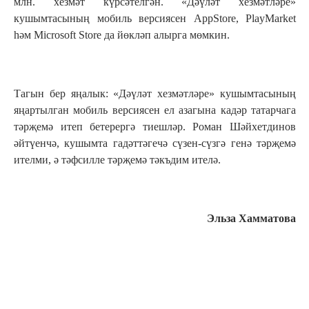
млн. хезмәт күрсәтелгән. «Дәүләт хезмәтләре»
кушымтасының мобиль версиясен АррStore, PlayMarket
һәм Microsoft Store да йөкләп алырга мөмкин.
Тагын бер яңалык: «Дәүләт хезмәтләре» кушымтасының
яңартылган мобиль версиясен ел азагына кадәр татарчага
тәрҗемә итеп бетерергә тиешләр. Роман Шәйхетдинов
әйтүенчә, кушымта гадәттәгечә сүзен-сүзгә генә тәрҗемә
ителми, ә тәфсилле тәрҗемә тәкъдим ителә.
Эльза Хамматова