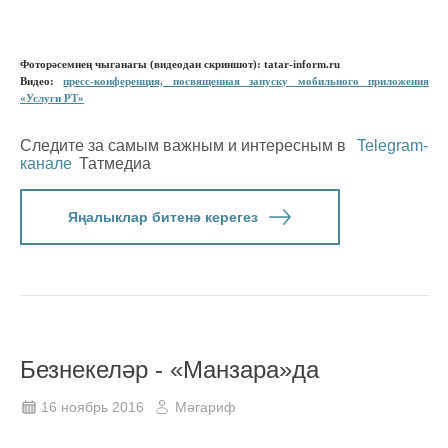
Фоторәсемнең чыганагы (видеодан скриншот): tatar-inform.ru
Видео:
пресс-конференция, посвященная запуску мобильного приложения
«Услуги РТ»
Следите за самым важным и интересным в
Telegram-
канале
Татмедиа
Яңалыклар битенә керегез
Безнекеләр - «Манзара»да
16 ноябрь 2016
Мәгариф