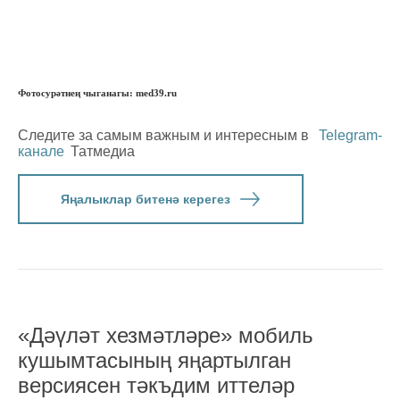
Фотосурәтнең чыганагы: med39.ru
Следите за самым важным и интересным в
Telegram-
канале
Татмедиа
Яңалыклар битенә керегез
«Дәүләт хезмәтләре» мобиль
кушымтасының яңартылган
версиясен тәкъдим иттеләр