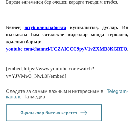
Биредә әңгәмәнең бер өлешен карарга тәкъдим итәбез.
Безнең
ютуб-каналыбызга
кушылыгыз, дуслар. Иң
кызыклы һәм эчтәлекле видеолар монда теркәлеп,
җыелып барыр:
youtube.com/channel/UCZAICCC9pyV1vZXMB8KGRTQ
.
[embed]https://www.youtube.com/watch?
v=YJVMw3_NwL0[/embed]
Следите за самым важным и интересным в
Telegram-
канале
Татмедиа
Яңалыклар битенә керегез