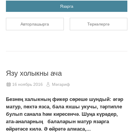
Язарга
Авторлашырга
Теркәлергә
Язу холыкны ача
16 ноябрь 2016
Мәгариф
Безнең халыкның фикер сөреше шундый: әгәр
матур, пөхтә язса, бала яхшы укучы, тәртипле
булып санала һәм киресенчә. Шуңа күрәдер,
ата-аналарның балаларын матур язарга
өйрәтәсе килә. Ә өйрәтә алмаса,...