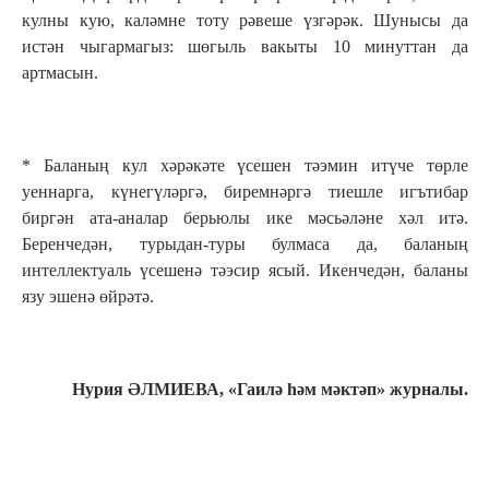
кулны кую, каләмне тоту рәвеше үзгәрәк. Шунысы да
истән чыгармагыз: шөгыль вакыты 10 минуттан да
артмасын.
* Баланың кул хәрәкәте үсешен тәэмин итүче төрле
уеннарга, күнегүләргә, биремнәргә тиешле игътибар
биргән ата-аналар берьюлы ике мәсьәләне хәл итә.
Беренчедән, турыдан-туры булмаса да, баланың
интеллектуаль үсешенә тәэсир ясый. Икенчедән, баланы
язу эшенә өйрәтә.
Нурия Ә
ЛМИЕВА, «Гаилә һәм мәктәп» журналы.