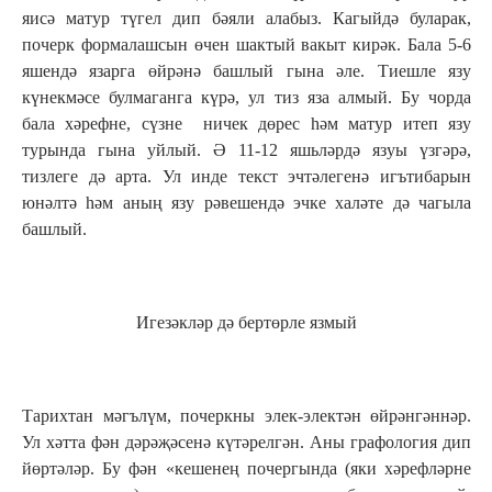
яисә матур түгел дип бәяли алабыз. Кагыйдә буларак,
почерк формалашсын өчен шактый вакыт кирәк. Бала 5-6
яшендә язарга өйрәнә башлый гына әле. Тиешле язу
күнекмәсе булмаганга күрә, ул тиз яза алмый. Бу чорда
бала хәрефне, сүзне ничек дөрес һәм матур итеп язу
турында гына уйлый. Ә 11-12 яшьләрдә язуы үзгәрә,
тизлеге дә арта. Ул инде текст эчтәлегенә игътибарын
юнәлтә һәм аның язу рәвешендә эчке халәте дә чагыла
башлый.
Игезәкләр дә бертөрле язмый
Тарихтан мәгълүм, почеркны элек-электән өйрәнгәннәр.
Ул хәтта фән дәрәҗәсенә күтәрелгән. Аны графология дип
йөртәләр. Бу фән «кешенең почергында (яки хәрефләрне