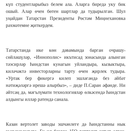
күп студентларыбыз белем ала. Аларга биредә уку бик
ошый. Алар өчен бөтен шартлар да тудырылган. Шул
уңайдан Татарстан Президенты Рөстәм Миңнехановка
рәхмәтемне җиткердем.
Татарстанда ике көн дәвамында барган очрашу-
сөйләшүләр, «Иннополис» икътисад зонасында алынган
тәэсирләр Һиндстан кунагын уйландыра, кызыктыра,
киләчәктә инвесторларны тарту өчен җирлек тудыра.
«Уртак бер фикергә килеп эшләгәндә без әйбәт
нәтиҗәләргә ирешә алырбыз», – диде П.Саран әфәнде. Ни
әйтсәң дә, мәгълүмати технологияләр өлкәсендә Һиндстан
алдынгы илләр рәтендә санала.
Казан вертолет заводы эшчәнлеге дә Һиндстанны нык