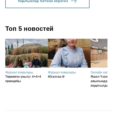
Яңалыклар битенә керегез
Топ 5 новостей
Журнал язмалары
Журнал язмалары
Онлайн хәбәрләр
Төркиячә укыту: 4+4+4
Югалган Ә
Яшел Үзәннең Ә
принцибы
авылында мәктә
яңартылды