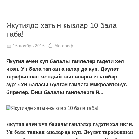
Якутиядә хатын-кызлар 10 бала
таба!
16 ноябрь 2016
Мәгариф
Якутия өчен күп балалы гаиләләр гадәти хәл
икән. Ун бала тапкан аналар да күп. Дәүләт
тарафыннан мондый гаиләләргә игътибар
зур: «Ун баласы булган гаиләгә микроавтобус
бирәләр. Биш балалы гаиләләргә й...
Якутия өчен күп балалы гаиләләр гадәти хәл икән.
Ун бала тапкан аналар да күп. Дәүләт тарафыннан