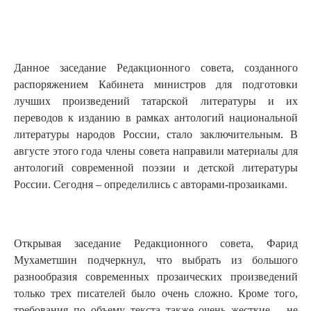
Данное заседание Редакционного совета, созданного
распоряжением Кабинета министров для подготовки
лучших произведений татарской литературы и их
переводов к изданию в рамках антологий национальной
литературы народов России, стало заключительным. В
августе этого года члены совета направили материалы для
антологий современной поэзии и детской литературы
России. Сегодня – определились с авторами-прозаиками.
Открывая заседание Редакционного совета, Фарид
Мухаметшин подчеркнул, что выбрать из большого
разнообразия современных прозаических произведений
только трех писателей было очень сложно. Кроме того,
требования по объему текста также очень жесткие – не