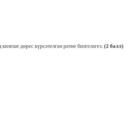
 килеше дөрес күрсәтелгән рәтне билгеләгез.
(2 балл)