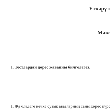
Үткәрү 
Макс
Тестлардан дөрес җавапны билгеләгез.
Җөмләдәге нечкә сузык авазларның саны дөрес күрс