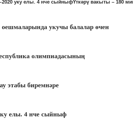
020 уку елы. 4 нче сыйныфҮткәрү вакыты – 180 ми
ү оешмаларында укучы балалар өчен
республика олимпиадасының
ау этабы биремнәре
уку елы. 4 нче сыйныф