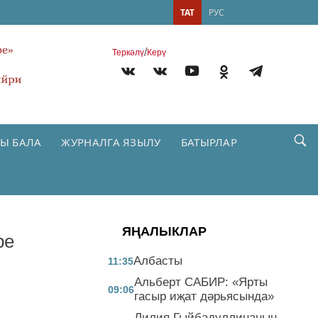
ТАТ
РУС
/
Теркəлү
Керү
Ы БАЛА
ЖУРНАЛГА ЯЗЫЛУ
БАТЫРЛАР
ЯҢАЛЫКЛАР
ре
Албасты
11:35
Альберт САБИР: «Ярты
09:06
гасыр иҗат дәрьясында»
Лилия Гыйбадуллинаның