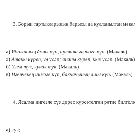
Борын тартыкларының барысы да кулланылган мәкал
а)
Ябалакның йоны күп, арсланның төге күп.
(Мәкаль)
ә)
Атаны күреп, ул үсәр; ананы күреп, кыз үсәр.
(Мәкаль)
б)
Үзем тук, кунак тук.
(Мәкаль)
в)
Игенченең икмәге күп, бакчачының ашы күп.
(Мәкаль)
Ясалма нигезле сүз дөрес күрсәтелгән рәтне билгелә
а)
күз
;