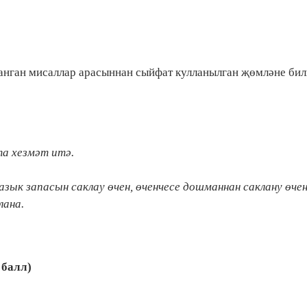
анган мисаллар арасыннан сыйфат кулланылган җөмләне бил
та хезмәт итә.
 азык запасын саклау өчен, өченчесе дошманнан саклану өчен
лана.
 балл)