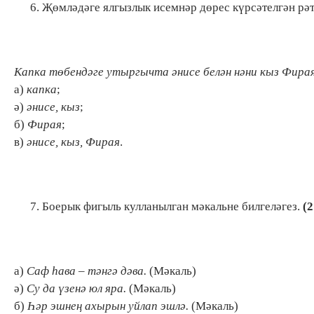
Җөмләдәге ялгызлык исемнәр дөрес күрсәтелгән рәт
Капка төбендәге утыргычта әнисе белән нәни кыз Фира
а)
капка
;
ә)
әнисе, кыз
;
б)
Фирая
;
в)
әнисе, кыз, Фирая
.
Боерык фигыль кулланылган мәкальне билгеләгез.
(2
а)
Саф һава – тәнгә дәва.
(Мәкаль)
ә)
Су да үзенә юл яра.
(Мәкаль)
б)
Һәр эшнең ахырын уйлап эшлә.
(Мәкаль)