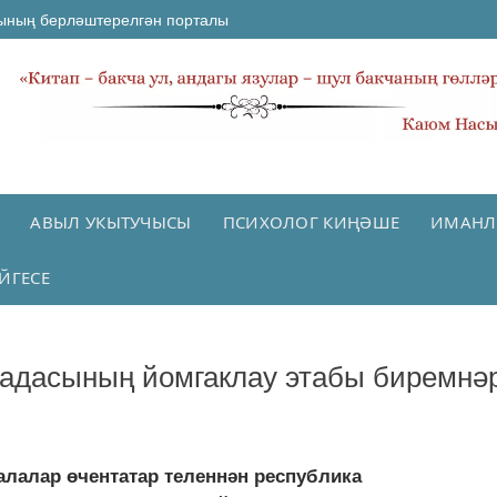
ының берләштерелгән порталы
АВЫЛ УКЫТУЧЫСЫ
ПСИХОЛОГ КИҢӘШЕ
ИМАНЛ
ЙГЕСЕ
иадасының йомгаклау этабы биремнә
лалар өчентатар теленнән республика