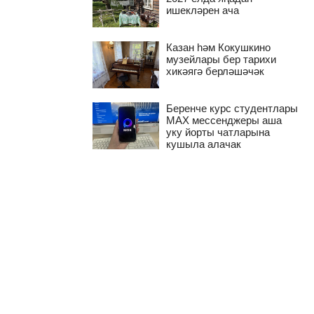
ишекләрен ача
Казан һәм Кокушкино
музейлары бер тарихи
хикәягә берләшәчәк
Беренче курс студентлары
MAX мессенджеры аша
уку йорты чатларына
кушыла алачак