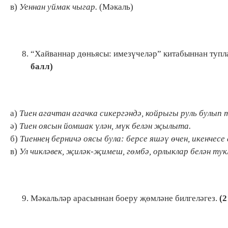
в)
Уеннан уймак чыгар.
(Мәкаль)
“Хайваннар дөньясы: имезүчеләр” китабыннан тупл
балл)
а)
Тиен агачтан агачка сикергәндә, койрыгы руль булып 
ә)
Тиен оясын йомшак үлән, мүк белән җылыта.
б)
Тиеннең берничә оясы була: берсе яшәү өчен, икенчесе
в)
Ул чикләвек, җиләк-җимеш, гөмбә, орлыклар белән тук
Мәкальләр арасыннан боеру җөмләне билгеләгез.
(2