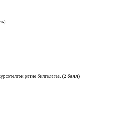
ль)
үрсәтелгән рәтне билгеләгез.
(2 балл)