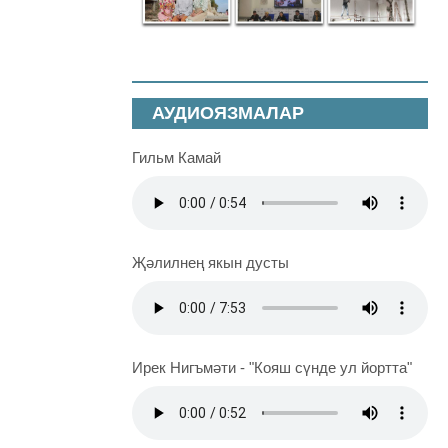
АУДИОЯЗМАЛАР
Гильм Камай
Җәлилнең якын дусты
Ирек Нигъмәти - "Кояш сүнде ул йортта"