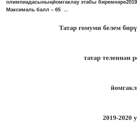
олимпиадасыныңйомгаклау этабы биремнәре2019-2
Максималь балл – 65 ...
Татар гомуми белем бир
татар теленнән 
йомгакл
2019-2020 