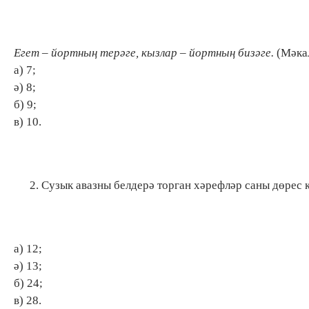
Егет – йортның терәге, кызлар – йортның бизәге.
(Мәка
а) 7;
ә) 8;
б) 9;
в) 10.
Сузык авазны белдерә торган хәрефләр саны дөрес к
а) 12;
ә) 13;
б) 24;
в) 28.