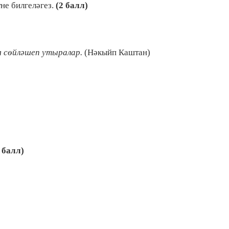
не билгеләгез.
(2 балл)
я сөйләшеп утыралар.
(Нәкыйп Каштан)
 балл)