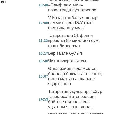
нут
«Әлиф ләм мин»
13:40
повестенда сүз тәэсире
V Казан глобаль яшьләр
саммитында КФУ фән
12:05
фестивале узачак
Татарстанда 51 фәнни
проектка 85 миллион сум
11:32
грант биреләчәк
Бер гаилә булып
10:17
Чит шәһәргә китәм
16:48
Әлки районында мәктәп,
балалар бакчасы төзелгән,
15:07
сигез мәктәп ашханәсе
яңартылган
Татарстан укучылары «Зур
тәнәфес» Бөтенроссия
14:59
бәйгесе финалында
уңышлы чыгыш ясады