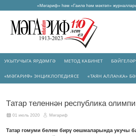
«Мәгариф» һәм «Гаилә һәм мәктәп» журналлар
УКЫТУЧЫГА ЯРДӘМГӘ
МЕТОД КАБИНЕТ
БӘЙГЕЛӘР
«МӘГАРИФ» ЭНЦИКЛОПЕДИЯСЕ
«ТАЯН АЛЛАҺКА» БӘ
Татар теленнән республика олимп
01 июль 2020
Мәгариф
Татар гомуми белем бирү оешмаларында укучы ба