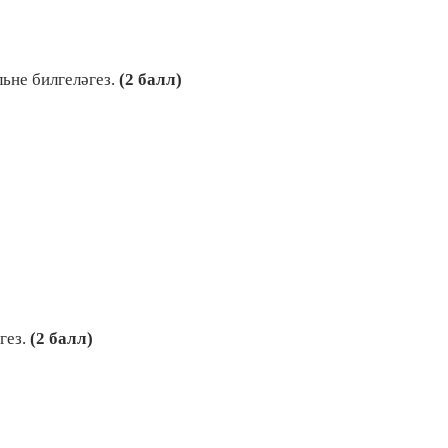
ьне билгеләгез.
(2 балл)
гез.
(2 балл)