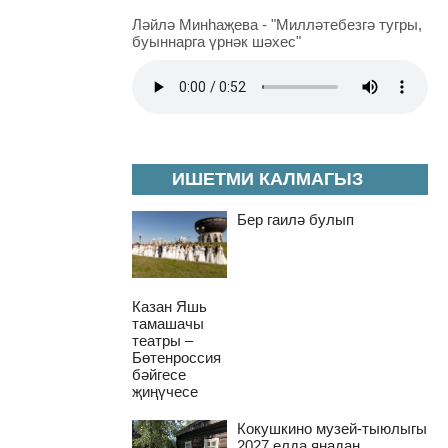
Ләйлә Минһаҗева - "Милләтебезгә тугры,
буыннарга үрнәк шәхес"
ИШЕТМИ КАЛМАГЫЗ
Бер гаилә булып
Казан Яшь
тамашачы
театры –
Бөтенроссия
бәйгесе
җиңүчесе
Кокушкино музей-тыюлыгы
2027 елда яңадан