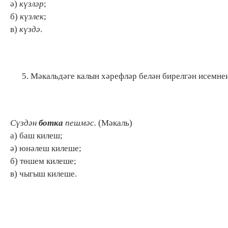
ә)
күзләр
;
б)
күзлек
;
в)
күздә
.
Мәкальдәге калын хәрефләр белән бирелгән исемнең
Сүздән
ботка
пешмәс.
(Мәкаль)
а) баш килеш;
ә) юнәлеш килеше;
б) төшем килеше;
в) чыгыш килеше.