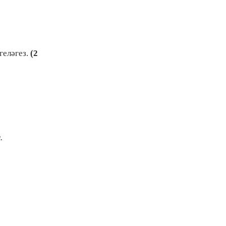
геләгез.
(2
.