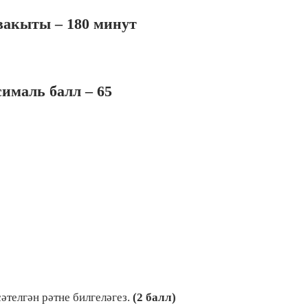
вакыты – 180 минут
ималь балл – 65
әтелгән рәтне билгеләгез.
(2 балл)