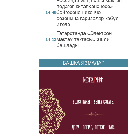
Россиядә «Иң яхшы мәктәп
педагог-китапханәчесе»
бәйгесенең икенче
14:49
сезонына гаризалар кабул
ителә
Татарстанда «Электрон
мактау тактасы» эшли
14:13
башлады
БАШКА ЯЗМАЛАР