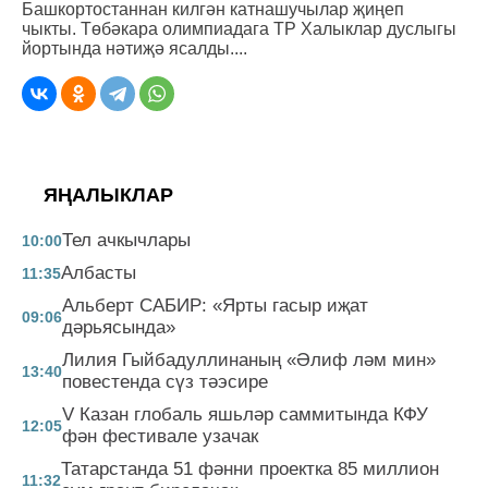
Башкортостаннан килгән катнашучылар җиңеп
чыкты. Төбәкара олимпиадага ТР Халыклар дуслыгы
йортында нәтиҗә ясалды....
ЯҢАЛЫКЛАР
Тел ачкычлары
10:00
Албасты
11:35
Альберт САБИР: «Ярты гасыр иҗат
09:06
дәрьясында»
Лилия Гыйбадуллинаның «Әлиф ләм мин»
13:40
повестенда сүз тәэсире
V Казан глобаль яшьләр саммитында КФУ
12:05
фән фестивале узачак
Татарстанда 51 фәнни проектка 85 миллион
11:32