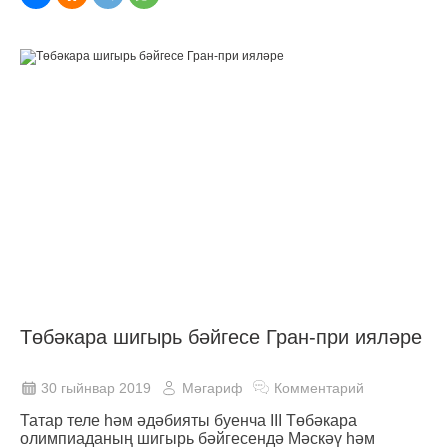
Төбәкара шигырь бәйгесе Гран-при ияләре
30 гыйнвар 2019
Мәгариф
Комментарий
Татар теле һәм әдәбияты буенча III Төбәкара
олимпиаданың шигырь бәйгесендә Мәскәү һәм