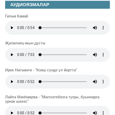
АУДИОЯЗМАЛАР
Гильм Камай
Җәлилнең якын дусты
Ирек Нигъмәти - "Кояш сүнде ул йортта"
Ләйлә Минһаҗева - "Милләтебезгә тугры, буыннарга
үрнәк шәхес"