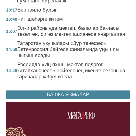
сум грант биреләчәк
Бер гаилә булып
10:17
Чит шәһәргә китәм
16:48
Әлки районында мәктәп, балалар бакчасы
15:07
төзелгән, сигез мәктәп ашханәсе яңартылган
Татарстан укучылары «Зур тәнәфес»
Бөтенроссия бәйгесе финалында уңышлы
14:59
чыгыш ясады
Россиядә «Иң яхшы мәктәп педагог-
китапханәчесе» бәйгесенең икенче сезонына
14:49
гаризалар кабул ителә
БАШКА ЯЗМАЛАР