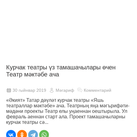
Курчак театры үз тамашачылары өчен
Театр мәктәбе ача
30 гыйнвар 2019
Мәгариф
Комментарий
«Әкият» Татар дәүләт курчак театры «Яшь
театраллар мәктәбе» ача. Театрның яңа мәгърифәти-
мәдәни проекты Театр елы уңаеннан оештырыла. Ул
февраль аеннан старт ала. Проект тамашачыларны
курчак театры сә...