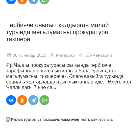
Тәрбияче онытып калдырган малай
турында мәгълүматны прокуратура
тикшерә
30 гыйнвар 2019
Мәгариф
Комментарий
Яр Чаллы прокуратурасы салкында тәрбияче
тарафыннан онытылып калган бала турындагы
мәгълүматны тикшерәчәк. Әлеге вакыйга турында
социаль челтәрләрдә язып чыкканнар иде. Әлеге хәл
Чаллыдагы 7 нче са...