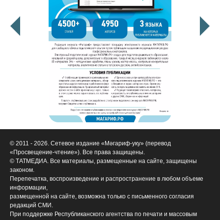
© 2011 - 2026. Сетевое издание «Мәгариф-уку» (перевод
«Просвещение-чтение»). Все права защищены.
© ТАТМЕДИА. Все материалы, размещенные на сайте, защищены
законом.
Перепечатка, воспроизведение и распространение в любом объеме
информации,
размещенной на сайте, возможна только с письменного согласия
редакций СМИ.
При поддержке Республиканского агентства по печати и массовым