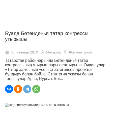
Буада Бөтендөнья татар конгрессы
утырышы
30 гыйнвар 2019
Мәгариф
Комментарий
Татарстан районнарында Бөтендөнья татар
конгрессының утырышлары оештырыла. Очрашулар
«Татар халкының үсеш стратегиясе» проектып
булдыру белән бәйле. Стратегия эскизы белән
танышулар Арча, Нурлат, Бөг...