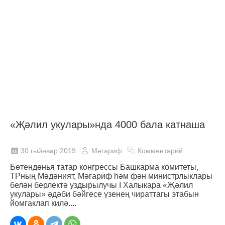
«Җәлил укулары»нда 4000 бала катнаша
30 гыйнвар 2019
Мәгариф
Комментарий
Бөтендөнья татар конгрессы Башкарма комитеты,
ТРның Мәдәният, Мәгариф һәм фән министрлыклары
белән берлектә уздырылучы I Халыкара «Җәлил
укулары» әдәби бәйгесе үзенең чираттагы этабын
йомгаклап килә....