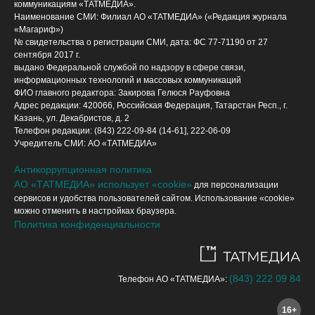
коммуникациям «ТАТМЕДИА».
Наименование СМИ: Филиал АО «ТАТМЕДИА» («Редакция журнала
«Магариф»)
№ свидетельства о регистрации СМИ, дата: ФС 77-71190 от 27
сентября 2017 г.
выдано Федеральной службой по надзору в сфере связи,
информационных технологий и массовых коммуникаций
ФИО главного редактора: Закирова Гелюся Рауфовна
Адрес редакции: 420066, Российская Федерация, Татарстан Респ., г.
Казань, ул. Декабристов, д. 2
Телефон редакции: (843) 222-09-84 (14-61], 222-06-09
Учредитель СМИ: АО «ТАТМЕДИА»
Антикоррупционная политика
АО «ТАТМЕДИА» использует «cookie»
для персонализации
сервисов и удобства пользователей сайтом. Использование «cookie»
можно отменить в настройках браузера.
Политика конфиденциальности
(843) 222 09 84
Телефон АО «ТАТМЕДИА»:
16+