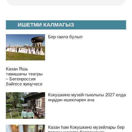
ИШЕТМИ КАЛМАГЫЗ
Бер гаилә булып
Казан Яшь
тамашачы театры
– Бөтенроссия
бәйгесе җиңүчесе
Кокушкино музей-тыюлыгы 2027 елда
яңадан ишекләрен ача
Казан һәм Кокушкино музейлары бер