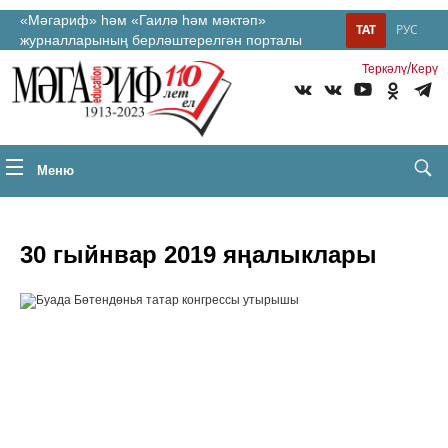
«Мәгариф» һәм «Гаилә һәм мәктәп»
ТАТ
РУС
журналларының берләштерелгән порталы
/
Теркəлү
Керү
Меню
30 гыйнвар 2019 яңалыклары