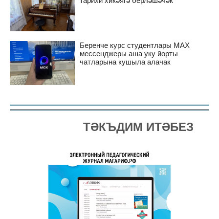
тарихи хикәягә берләшәчәк
Беренче курс студентлары MAX
мессенджеры аша уку йорты
чатларына кушыла алачак
ТӘКЪДИМ ИТӘБЕЗ