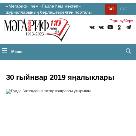
«Мәгариф» һәм «Гаилә һәм мәктәп»
ТАТ
РУС
журналларының берләштерелгән порталы
/
Теркəлү
Керү
Меню
30 гыйнвар 2019 яңалыклары