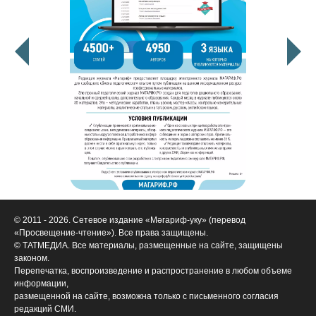
© 2011 - 2026. Сетевое издание «Мәгариф-уку» (перевод
«Просвещение-чтение»). Все права защищены.
© ТАТМЕДИА. Все материалы, размещенные на сайте, защищены
законом.
Перепечатка, воспроизведение и распространение в любом объеме
информации,
размещенной на сайте, возможна только с письменного согласия
редакций СМИ.