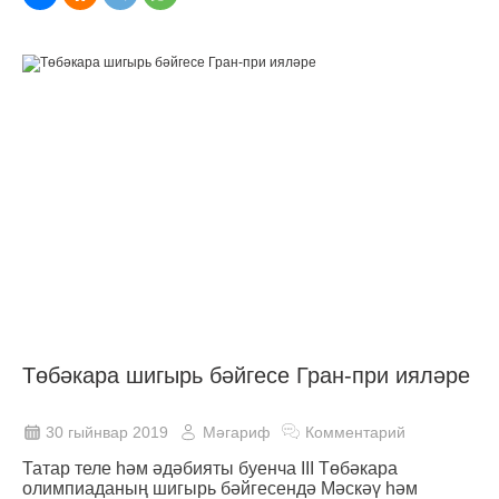
Төбәкара шигырь бәйгесе Гран-при ияләре
30 гыйнвар 2019
Мәгариф
Комментарий
Татар теле һәм әдәбияты буенча III Төбәкара
олимпиаданың шигырь бәйгесендә Мәскәү һәм