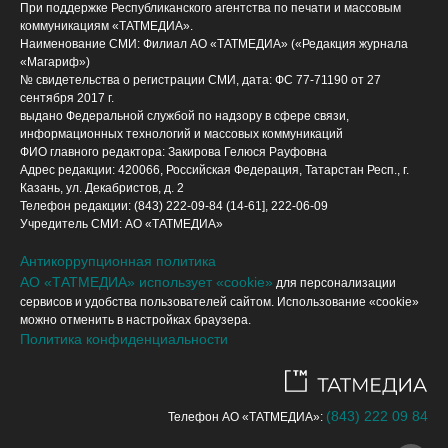
При поддержке Республиканского агентства по печати и массовым
коммуникациям «ТАТМЕДИА».
Наименование СМИ: Филиал АО «ТАТМЕДИА» («Редакция журнала
«Магариф»)
№ свидетельства о регистрации СМИ, дата: ФС 77-71190 от 27
сентября 2017 г.
выдано Федеральной службой по надзору в сфере связи,
информационных технологий и массовых коммуникаций
ФИО главного редактора: Закирова Гелюся Рауфовна
Адрес редакции: 420066, Российская Федерация, Татарстан Респ., г.
Казань, ул. Декабристов, д. 2
Телефон редакции: (843) 222-09-84 (14-61], 222-06-09
Учредитель СМИ: АО «ТАТМЕДИА»
Антикоррупционная политика
АО «ТАТМЕДИА» использует «cookie»
для персонализации
сервисов и удобства пользователей сайтом. Использование «cookie»
можно отменить в настройках браузера.
Политика конфиденциальности
(843) 222 09 84
Телефон АО «ТАТМЕДИА»: