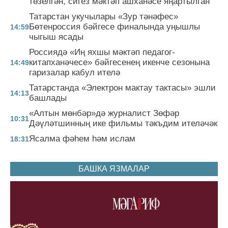
төзелгән, сигез мәктәп ашханәсе яңартылган
Татарстан укучылары «Зур тәнәфес»
Бөтенроссия бәйгесе финалында уңышлы
14:59
чыгыш ясады
Россиядә «Иң яхшы мәктәп педагог-
китапханәчесе» бәйгесенең икенче сезонына
14:49
гаризалар кабул ителә
Татарстанда «Электрон мактау тактасы» эшли
14:13
башлады
«Алтын мөнбәр»дә журналист Зөфәр
10:31
Дәүләтшинның ике фильмы тәкъдим ителәчәк
Ясалма фәһем һәм ислам
18:31
БАШКА ЯЗМАЛАР