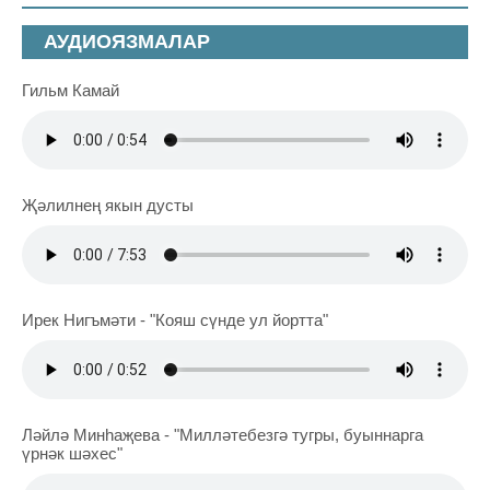
АУДИОЯЗМАЛАР
Гильм Камай
Җәлилнең якын дусты
Ирек Нигъмәти - "Кояш сүнде ул йортта"
Ләйлә Минһаҗева - "Милләтебезгә тугры, буыннарга
үрнәк шәхес"