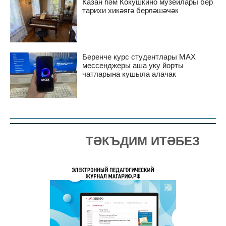
Казан һәм Кокушкино музейлары бер
тарихи хикәягә берләшәчәк
Беренче курс студентлары MAX
мессенджеры аша уку йорты
чатларына кушыла алачак
ТӘКЪДИМ ИТӘБЕЗ