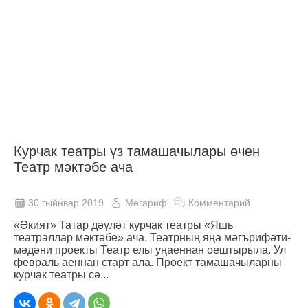
Курчак театры үз тамашачылары өчен
Театр мәктәбе ача
30 гыйнвар 2019
Мәгариф
Комментарий
«Әкият» Татар дәүләт курчак театры «Яшь
театраллар мәктәбе» ача. Театрның яңа мәгърифәти-
мәдәни проекты Театр елы уңаеннан оештырыла. Ул
февраль аеннан старт ала. Проект тамашачыларны
курчак театры сә...