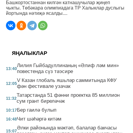
Башкортостаннан килгән катнашучылар җиңеп
чыкты. Төбәкара олимпиадага ТР Халыклар дуслыгы
йортында нәтиҗә ясалды....
ЯҢАЛЫКЛАР
Лилия Гыйбадуллинаның «Әлиф ләм мин»
13:40
повестенда сүз тәэсире
V Казан глобаль яшьләр саммитында КФУ
12:05
фән фестивале узачак
Татарстанда 51 фәнни проектка 85 миллион
11:32
сум грант биреләчәк
Бер гаилә булып
10:17
Чит шәһәргә китәм
16:48
Әлки районында мәктәп, балалар бакчасы
15:07