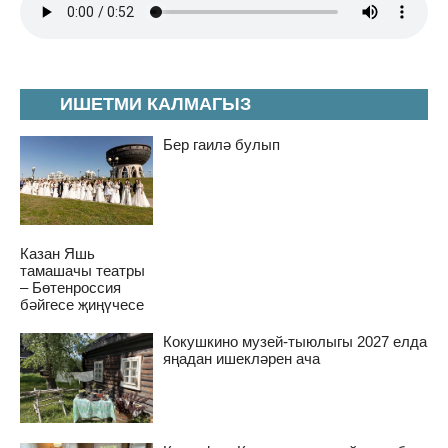
ИШЕТМИ КАЛМАГЫЗ
Бер гаилә булып
Казан Яшь
тамашачы театры
– Бөтенроссия
бәйгесе җиңүчесе
Кокушкино музей-тыюлыгы 2027 елда
яңадан ишекләрен ача