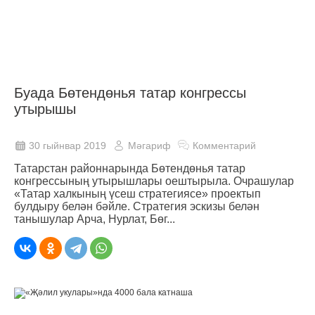
Буада Бөтендөнья татар конгрессы
утырышы
30 гыйнвар 2019
Мәгариф
Комментарий
Татарстан районнарында Бөтендөнья татар
конгрессының утырышлары оештырыла. Очрашулар
«Татар халкының үсеш стратегиясе» проектып
булдыру белән бәйле. Стратегия эскизы белән
танышулар Арча, Нурлат, Бөг...