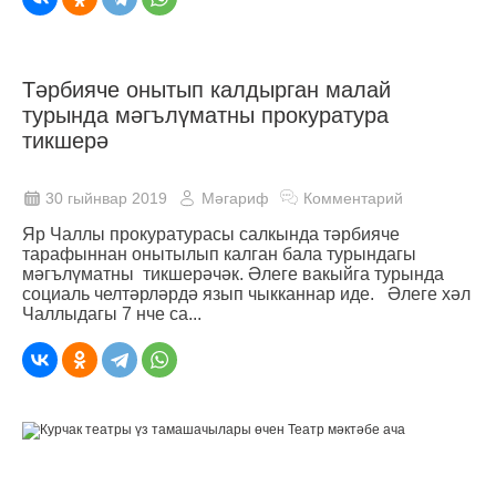
Тәрбияче онытып калдырган малай
турында мәгълүматны прокуратура
тикшерә
30 гыйнвар 2019
Мәгариф
Комментарий
Яр Чаллы прокуратурасы салкында тәрбияче
тарафыннан онытылып калган бала турындагы
мәгълүматны тикшерәчәк. Әлеге вакыйга турында
социаль челтәрләрдә язып чыкканнар иде. Әлеге хәл
Чаллыдагы 7 нче са...