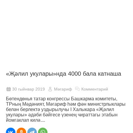
«Җәлил укулары»нда 4000 бала катнаша
30 гыйнвар 2019
Мәгариф
Комментарий
Бөтендөнья татар конгрессы Башкарма комитеты,
ТРның Мәдәният, Мәгариф һәм фән министрлыклары
белән берлектә уздырылучы I Халыкара «Җәлил
укулары» әдәби бәйгесе үзенең чираттагы этабын
йомгаклап килә....