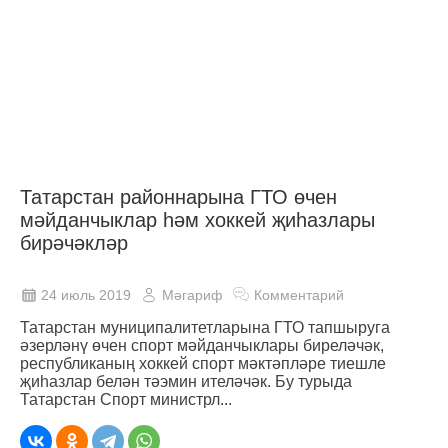
Татарстан районнарына ГТО өчен
мәйданчыклар һәм хоккей җиһазлары
бирәчәкләр
24 июль 2019
Мәгариф
Комментарий
Татарстан муниципалитетларына ГТО тапшыруга
әзерләнү өчен спорт мәйданчыклары биреләчәк,
республиканың хоккей спорт мәктәпләре тиешле
җиһазлар белән тәэмин ителәчәк. Бу турыда
Татарстан Спорт министрл...