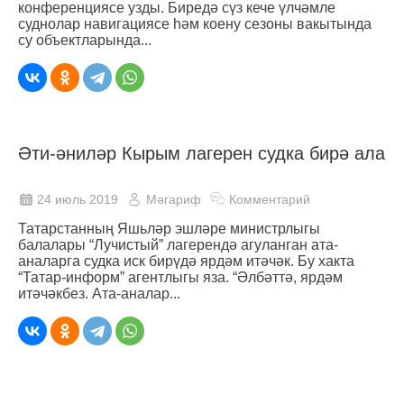
конференциясе узды. Биредә сүз кече үлчәмле
суднолар навигациясе һәм коену сезоны вакытында
су объектларында...
Әти-әниләр Кырым лагерен судка бирә ала
24 июль 2019
Мәгариф
Комментарий
Татарстанның Яшьләр эшләре министрлыгы
балалары “Лучистый” лагерендә агуланган ата-
аналарга судка иск бирүдә ярдәм итәчәк. Бу хакта
“Татар-информ” агентлыгы яза. “Әлбәттә, ярдәм
итәчәкбез. Ата-аналар...