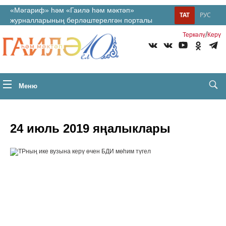
«Мәгариф» һәм «Гаилә һәм мәктәп»
ТАТ
РУС
журналларының берләштерелгән порталы
/
Теркəлү
Керү
Меню
24 июль 2019 яңалыклары