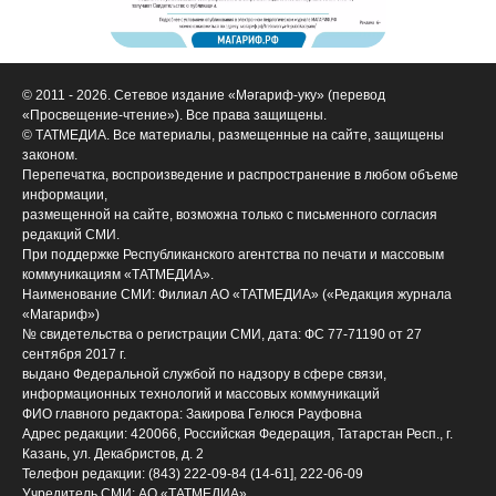
© 2011 - 2026. Сетевое издание «Мәгариф-уку» (перевод
«Просвещение-чтение»). Все права защищены.
© ТАТМЕДИА. Все материалы, размещенные на сайте, защищены
законом.
Перепечатка, воспроизведение и распространение в любом объеме
информации,
размещенной на сайте, возможна только с письменного согласия
редакций СМИ.
При поддержке Республиканского агентства по печати и массовым
коммуникациям «ТАТМЕДИА».
Наименование СМИ: Филиал АО «ТАТМЕДИА» («Редакция журнала
«Магариф»)
№ свидетельства о регистрации СМИ, дата: ФС 77-71190 от 27
сентября 2017 г.
выдано Федеральной службой по надзору в сфере связи,
информационных технологий и массовых коммуникаций
ФИО главного редактора: Закирова Гелюся Рауфовна
Адрес редакции: 420066, Российская Федерация, Татарстан Респ., г.
Казань, ул. Декабристов, д. 2
Телефон редакции: (843) 222-09-84 (14-61], 222-06-09
Учредитель СМИ: АО «ТАТМЕДИА»