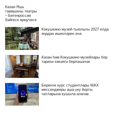
Казан Яшь
тамашачы театры
– Бөтенроссия
бәйгесе җиңүчесе
Кокушкино музей-тыюлыгы 2027 елда
яңадан ишекләрен ача
Казан һәм Кокушкино музейлары бер
тарихи хикәягә берләшәчәк
Беренче курс студентлары MAX
мессенджеры аша уку йорты
чатларына кушыла алачак