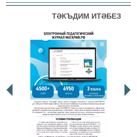
ТӘКЪДИМ ИТӘБЕЗ