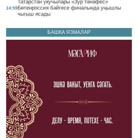
Татарстан укучылары «Зур тәнәфес»
Бөтенроссия бәйгесе финалында уңышлы
14:59
чыгыш ясады
БАШКА ЯЗМАЛАР