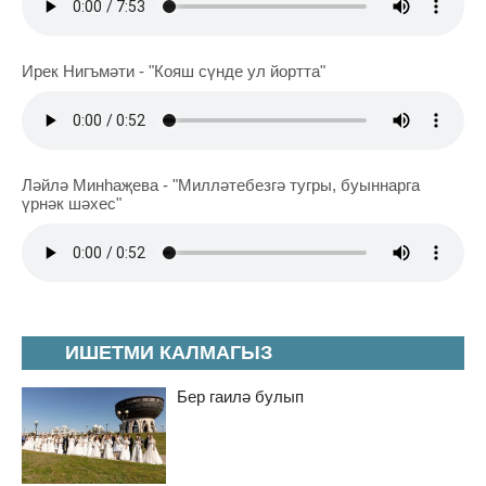
Ирек Нигъмәти - "Кояш сүнде ул йортта"
Ләйлә Минһаҗева - "Милләтебезгә тугры, буыннарга
үрнәк шәхес"
ИШЕТМИ КАЛМАГЫЗ
Бер гаилә булып