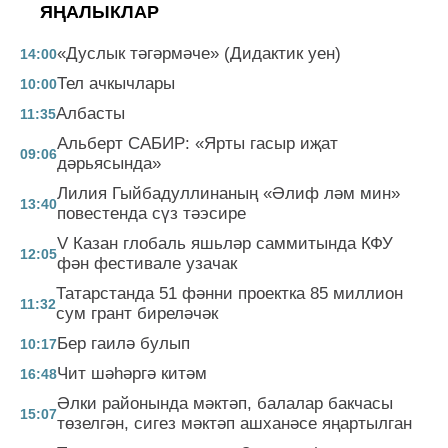
ЯҢАЛЫКЛАР
«Дуслык тәгәрмәче» (Дидактик уен)
14:00
Тел ачкычлары
10:00
Албасты
11:35
Альберт САБИР: «Ярты гасыр иҗат
09:06
дәрьясында»
Лилия Гыйбадуллинаның «Әлиф ләм мин»
13:40
повестенда сүз тәэсире
V Казан глобаль яшьләр саммитында КФУ
12:05
фән фестивале узачак
Татарстанда 51 фәнни проектка 85 миллион
11:32
сум грант биреләчәк
Бер гаилә булып
10:17
Чит шәһәргә китәм
16:48
Әлки районында мәктәп, балалар бакчасы
15:07
төзелгән, сигез мәктәп ашханәсе яңартылган