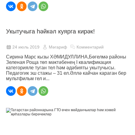
Укытучыга һәйкәл куярга кирәк!
24 июль 2019
Мәгариф
Комментарий
Сиринә Марс кызы ХӘМИДУЛЛИНА,Бөгелмә районы
Зеленая Роща төп мәктәбенең I квалификация
категорияле туган тел һәм әдәбияты укытучысы.
Педагогик эш стажы – 31 ел.Әллә кайчан караган бер
мультфильм гел и...