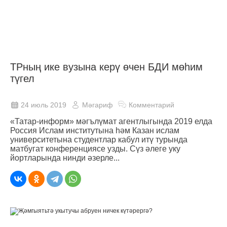
ТРның ике вузына керү өчен БДИ мөһим
түгел
24 июль 2019
Мәгариф
Комментарий
«Татар-информ» мәгълүмат агентлыгында 2019 елда
Россия Ислам институтына һәм Казан ислам
университетына студентлар кабул итү турында
матбугат конференциясе узды. Сүз әлеге уку
йортларында нинди әзерле...