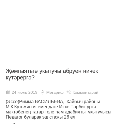
Җәмгыятьтә укытучы абруен ничек
күтәрергә?
24 июль 2019
Мәгариф
Комментарий
(Эссе)Римма ВАСИЛЬЕВА, Кайбыч районы
М.К.Кузьмин исемендәге Иске Тәрбит урта
мәктәбенең татар теле һәм әдәбияты укытучысы
Педагог буларак эш стажы 26 ел
...