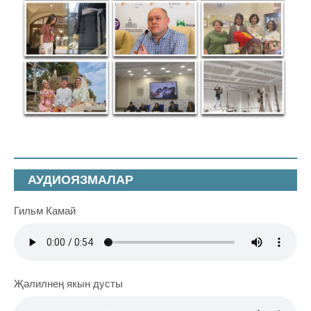
АУДИОЯЗМАЛАР
Гильм Камай
Җәлилнең якын дусты