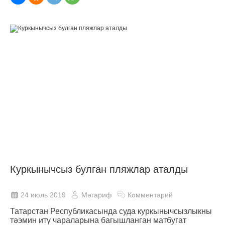
Куркынычсыз булган пляжлар аталды
24 июль 2019
Мәгариф
Комментарий
Татарстан Республикасында суда куркынычсызлыкны
тәэмин итү чараларына багышланган матбугат