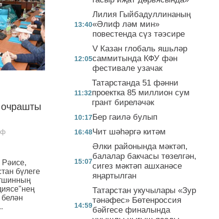
Лилия Гыйбадуллинаның
«Әлиф ләм мин»
13:40
повестенда сүз тәэсире
V Казан глобаль яшьләр
саммитында КФУ фән
12:05
фестивале узачак
Татарстанда 51 фәнни
проектка 85 миллион сум
11:32
грант биреләчәк
 очрашты
Бер гаилә булып
10:17
Чит шәһәргә китәм
иф
16:48
Әлки районында мәктәп,
балалар бакчасы төзелгән,
15:07
 Рәисе,
сигез мәктәп ашханәсе
стан бүлеге
яңартылган
әтшинның
диясе"нең
Татарстан укучылары «Зур
 белән
тәнәфес» Бөтенроссия
14:59
.
бәйгесе финалында