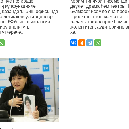
23 нче ноябрьдә
Кәрим Тинчурин исемендәг
ың күпфункцияле
дәүләт драма һәм театры “
ң Казандагы биш офисында
бүлмәсе” исемле яңа прое
ологик консультацияләр
Проектның төп максаты – т
рны КФУның психология
балалы гаиләләрне һәм я
ирү институты
җәлеп итеп, аудиторияне а
 үткәрәчә...
хә...