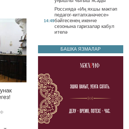
уңышлы чыгыш ясады
Россиядә «Иң яхшы мәктәп
педагог-китапханәчесе»
бәйгесенең икенче
14:49
сезонына гаризалар кабул
ителә
БАШКА ЯЗМАЛАР
Кунак
гез!
иф