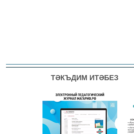
ТӘКЪДИМ ИТӘБЕЗ