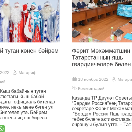
й туган көнен бәйрәм
Фәрит Мөхәммәтшин
Татарстанның яшь
гвардиячеләре белән
 2022
Мәгариф
18 ноябрь 2022
Мәгар
рий
Комментарий
 Кыш бабайның туган
стюгтагы Кыш бабай
Казанда ТР Дәүләт Советы
»дагы официаль битендә
“Бердәм Россия”нең Татар
әнчә, нәкъ менә бүген ул
секретаре Фәрит Мөхәмм
 билгеләп үтә. Бәйрәм
“Бердәм Россия Яшь гвар
л үзенә иң еш бирелә...
төбәк бүлеге активистлары
очрашуы булып үтте. – Тат..