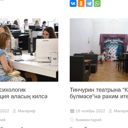
сихологик
Тинчурин театрына “
ация аласың килсә
бүлмәсе”нә рәхим ите
 2022
Мәгариф
18 ноябрь 2022
Мәгар
рий
Комментарий