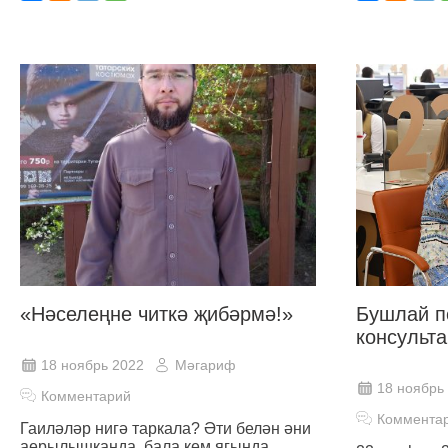
«Нәселеңне читкә җибәрмә!»
Бушлай п
консульт
18 ноябрь 2022
Мәгариф
18 ноябрь
Комментарий
Коммента
Гаиләләр нигә таркала? Әти белән әни
аерылышканда, бала кем ягында