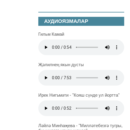
АУДИОЯЗМАЛАР
Гильм Камай
Җәлилнең якын дусты
Ирек Нигъмәти - "Кояш сүнде ул йортта"
Ләйлә Минһаҗева - "Милләтебезгә тугры,