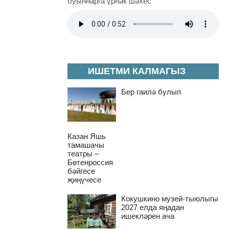
буыннарга үрнәк шәхес"
ИШЕТМИ КАЛМАГЫЗ
Бер гаилә булып
Казан Яшь
тамашачы
театры –
Бөтенроссия
бәйгесе
җиңүчесе
Кокушкино музей-тыюлыгы
2027 елда яңадан
ишекләрен ача