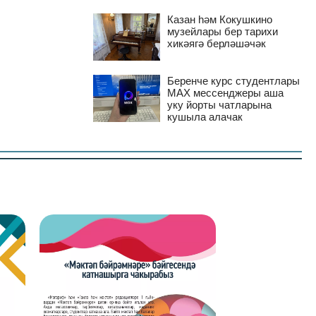
Казан һәм Кокушкино
музейлары бер тарихи
хикәягә берләшәчәк
Беренче курс студентлары
MAX мессенджеры аша
уку йорты чатларына
кушыла алачак