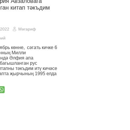
фия Авзаловага
ган китап тәкъдим
 2022
Мәгариф
рий
ябрь көнне, сәгать кичке 6
анның Милли
ендә Әлфия апа
 багышланган рус
итапны тәкъдим итү кичәсе
тапта җырчының 1995 елда