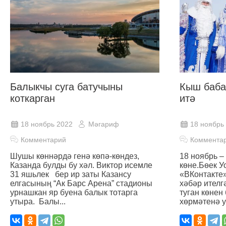
Балыкчы суга батучыны
Кыш баба
коткарган
итә
18 ноябрь 2022
Мәгариф
18 ноябрь
Комментарий
Коммента
Шушы көннәрдә генә көпә-көндез,
18 ноябрь –
Казанда булды бу хәл. Виктор исемле
көне.Бөек У
31 яшьлек бер ир заты Казансу
«ВКонтакте
елгасының “Ак Барс Арена” стадионы
хәбәр ителг
урнашкан яр буена балык тотарга
туган көнен
утыра. Балы...
хөрмәтенә у