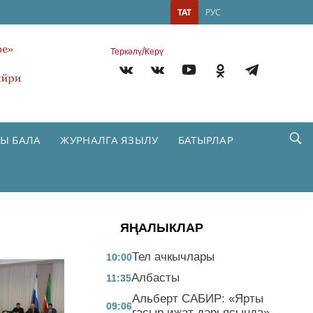
ТАТ
РУС
/
Теркəлү
Керү
Ы БАЛА
ЖУРНАЛГА ЯЗЫЛУ
БАТЫРЛАР
ЯҢАЛЫКЛАР
Тел ачкычлары
10:00
Албасты
11:35
Альберт САБИР: «Ярты
09:06
гасыр иҗат дәрьясында»