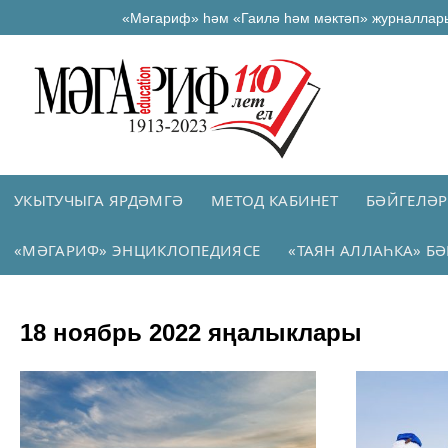
«Мәгариф» һәм «Гаилә һәм мәктәп» журналлар
УКЫТУЧЫГА ЯРДӘМГӘ
МЕТОД КАБИНЕТ
БӘЙГЕЛӘР
«МӘГАРИФ» ЭНЦИКЛОПЕДИЯСЕ
«ТАЯН АЛЛАҺКА» БӘ
18 ноябрь 2022 яңалыклары