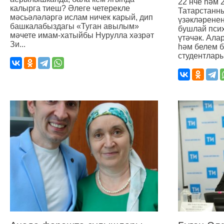
22 нче һәм 
калырга тиеш? Әлеге четерекле
Татарстанн
мәсьәләләргә ислам ничек карый, дип
үзәкләрене
башкалабыздагы «Туган авылым»
бушлай псих
мәчете имам-хатыйбы Нурулла хәзрәт
үтәчәк. Ала
Зи...
һәм белем б
студентлары