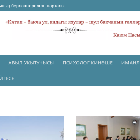
ының берләштерелгән порталы
АВЫЛ УКЫТУЧЫСЫ
ПСИХОЛОГ КИҢӘШЕ
ИМАНЛ
ЙГЕСЕ