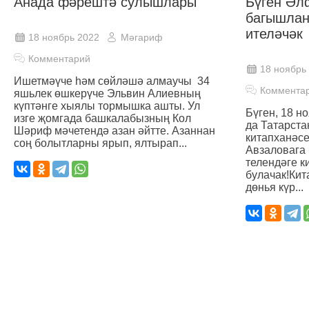
Анада фәрештә сулышлары
Бүген Әл
багышлан
ителәчәк
18 ноябрь 2022
Мәгариф
Комментарий
18 ноябрь
Ишетмәүче һәм сөйләшә алмаучы 34
Коммента
яшьлек өшкерүче Эльвин Алиевның
күптәнге хыялы тормышка ашты. Ул
Бүген, 18 но
изге җомгада башкалабызның Кол
да Татарст
Шәриф мәчетендә азан әйтте. Азаннан
китапханәс
соң болытларны ярып, ялтырап...
Авзаловага
телендәге к
булачак!Ки
дөнья күр...