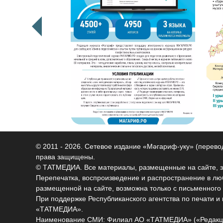
© 2011 - 2026. Сетевое издание «Мәгариф-уку» (перев
права защищены.
© ТАТМЕДИА. Все материалы, размещенные на сайте, 
Перепечатка, воспроизведение и распространение в 
размещенной на сайте, возможна только с письменного
При поддержке Республиканского агентства по печати 
«ТАТМЕДИА».
Наименование СМИ: Филиал АО «ТАТМЕДИА» («Редакц