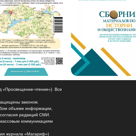
од «Просвещение-чтение»). Все
защищены законом.
любом объеме информации,
 согласия редакций СМИ.
и массовым коммуникациям
ия журнала «Магариф»)