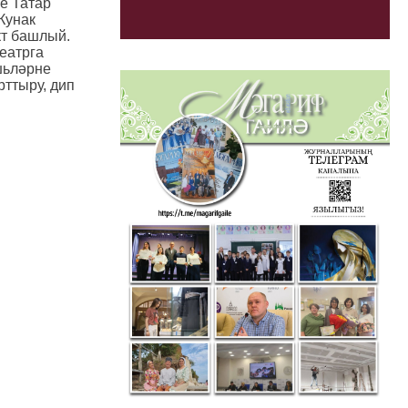
е Татар
Кунак
кт башлый.
еатрга
шьләрне
рттыру, дип