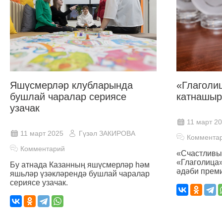
Яшүсмерләр клубларында
«Глаголи
бушлай чаралар сериясе
катнашыр
узачак
11 март 2
11 март 2025
Гүзәл ЗАКИРОВА
Коммента
Комментарий
«Счастливы
«Глаголица»
Бу атнада Казанның яшүсмерләр һәм
әдәби преми
яшьләр үзәкләрендә бушлай чаралар
сериясе узачак.