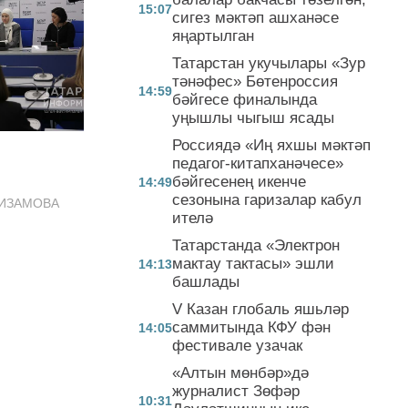
15:07
сигез мәктәп ашханәсе
яңартылган
Татарстан укучылары «Зур
тәнәфес» Бөтенроссия
14:59
бәйгесе финалында
уңышлы чыгыш ясады
Россиядә «Иң яхшы мәктәп
педагог-китапханәчесе»
бәйгесенең икенче
14:49
сезонына гаризалар кабул
НИЗАМОВА
ителә
Татарстанда «Электрон
мактау тактасы» эшли
14:13
башлады
V Казан глобаль яшьләр
саммитында КФУ фән
14:05
фестивале узачак
«Алтын мөнбәр»дә
журналист Зөфәр
10:31