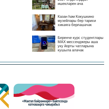
ишекләрен ача
Казан һәм Кокушкино
музейлары бер тарихи
хикәягә берләшәчәк
Беренче курс студентлары
MAX мессенджеры аша
уку йорты чатларына
кушыла алачак