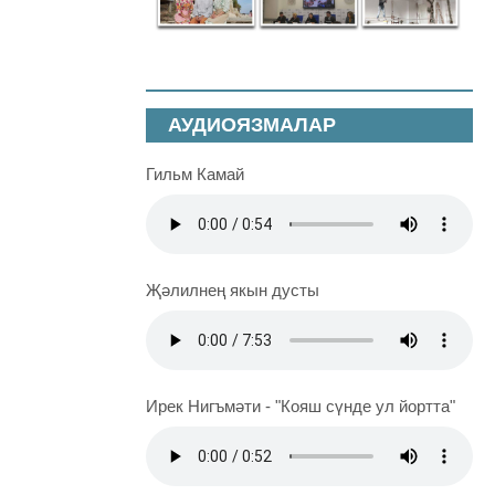
АУДИОЯЗМАЛАР
Гильм Камай
Җәлилнең якын дусты
Ирек Нигъмәти - "Кояш сүнде ул йортта"