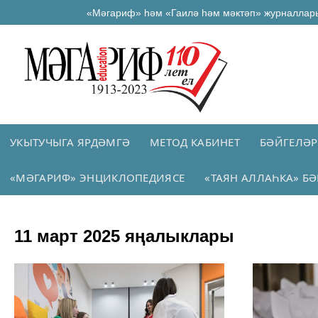
«Мәгариф» һәм «Гаилә һәм мәктәп» журналлар
УКЫТУЧЫГА ЯРДӘМГӘ
МЕТОД КАБИНЕТ
БӘЙГЕЛӘР
«МӘГАРИФ» ЭНЦИКЛОПЕДИЯСЕ
«ТАЯН АЛЛАҺКА» БӘ
11 март 2025 яңалыклары