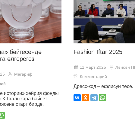
ца» бәйгесендә
Fashion Iftar 2025
га өлгерегез
11 март 2025
Ләйсән 
025
Мәгариф
Комментарий
рий
Дресс-код – әфлисун төсе.
е истории» хәйрия фонды
 XII халыкара бәйсез
ясенә старт бирде.