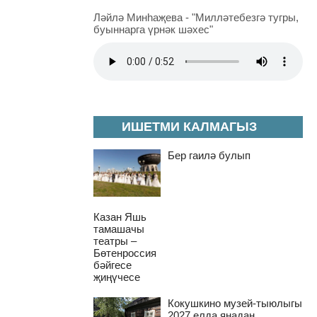
Ләйлә Минһаҗева - "Милләтебезгә тугры,
буыннарга үрнәк шәхес"
ИШЕТМИ КАЛМАГЫЗ
Бер гаилә булып
Казан Яшь
тамашачы
театры –
Бөтенроссия
бәйгесе
җиңүчесе
Кокушкино музей-тыюлыгы
2027 елда яңадан