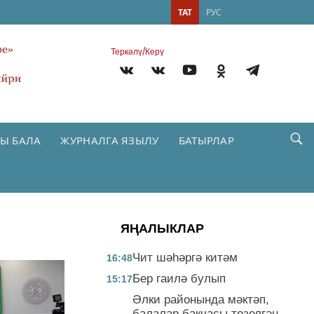
ТАТ
РУС
/
Теркəлү
Керү
Ы БАЛА
ЖУРНАЛГА ЯЗЫЛУ
БАТЫРЛАР
ЯҢАЛЫКЛАР
Чит шәһәргә китәм
16:48
Бер гаилә булып
15:17
Әлки районында мәктәп,
балалар бакчасы төзелгән,