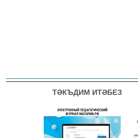
ТӘКЪДИМ ИТӘБЕЗ