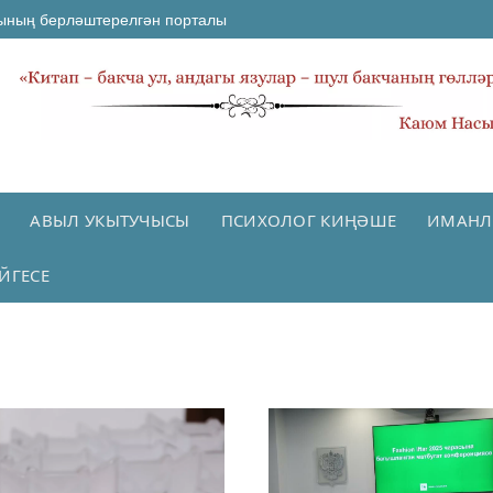
ының берләштерелгән порталы
АВЫЛ УКЫТУЧЫСЫ
ПСИХОЛОГ КИҢӘШЕ
ИМАНЛ
ЙГЕСЕ