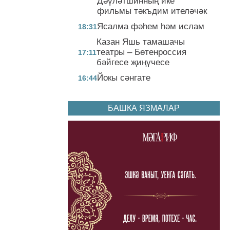
Дәүләтшинның ике
фильмы тәкъдим ителәчәк
Ясалма фәһем һәм ислам
18:31
Казан Яшь тамашачы
театры – Бөтенроссия
17:11
бәйгесе җиңүчесе
Йокы сәнгате
16:44
БАШКА ЯЗМАЛАР