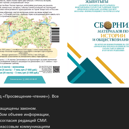
од «Просвещение-чтение»). Все
защищены законом.
любом объеме информации,
 согласия редакций СМИ.
и массовым коммуникациям