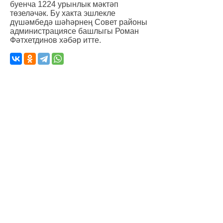
буенча 1224 урынлык мәктәп
төзеләчәк. Бу хакта эшлекле
дүшәмбедә шәһәрнең Совет районы
администрациясе башлыгы Роман
Фәтхетдинов хәбәр итте.