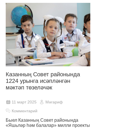
Казанның Совет районында
1224 урынга исәпләнгән
мәктәп төзеләчәк
11 март 2025
Мәгариф
Комментарий
Быел Казанның Совет районында
«Яшьләр һәм балалар» милли проекты