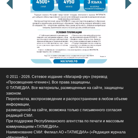
© 2011 - 2026. Сетевое издание «Мәгариф-уку» (перевод
«Просвещение-чтение»). Все права защищены.
© ТАТМЕДИА. Все материалы, размещенные на сайте, защищены
законом.
Перепечатка, воспроизведение и распространение в любом объеме
информации,
размещенной на сайте, возможна только с письменного согласия
редакций СМИ.
При поддержке Республиканского агентства по печати и массовым
коммуникациям «ТАТМЕДИА».
Наименование СМИ: Филиал АО «ТАТМЕДИА» («Редакция журнала
«Магариф»)