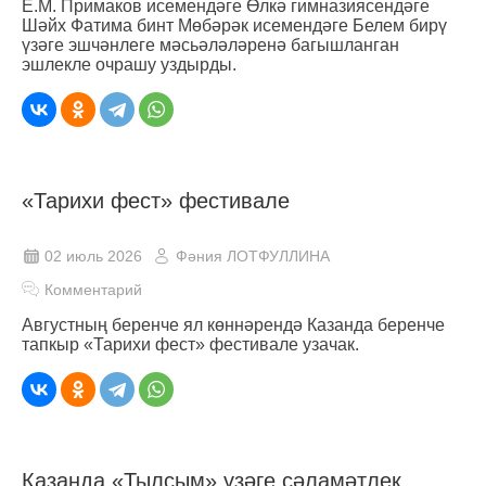
Е.М. Примаков исемендәге Өлкә гимназиясендәге
Шәйх Фатима бинт Мөбәрәк исемендәге Белем бирү
үзәге эшчәнлеге мәсьәләләренә багышланган
эшлекле очрашу уздырды.
«Тарихи фест» фестивале
02 июль 2026
Фәния ЛОТФУЛЛИНА
Комментарий
Августның беренче ял көннәрендә Казанда беренче
тапкыр «Тарихи фест» фестивале узачак.
Казанда «Тылсым» үзәге сәламәтлек