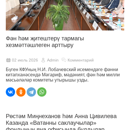
Фән һәм җитештерү тармагы
хезмәттәшлеген арттыру
02 июль 2026
Admin
Комментарий
Бүген КФУның Н.И. Лобачевский исемендәге фәнни
китапханәсендә Мәгариф, мәдәният, фән һәм милли
мәсьәләләр комитеты утырышы узды.
Рөстәм Миңнеханов һәм Анна Цивилева
Казанда «Ватанны саклаучылар»
фондының яңа офисында булдылар