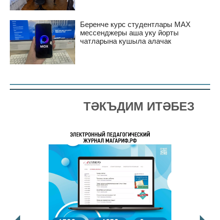
Беренче курс студентлары MAX
мессенджеры аша уку йорты
чатларына кушыла алачак
ТӘКЪДИМ ИТӘБЕЗ