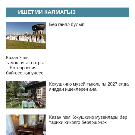
ИШЕТМИ КАЛМАГЫЗ
Бер гаилә булып
Казан Яшь
тамашачы театры
– Бөтенроссия
бәйгесе җиңүчесе
Кокушкино музей-тыюлыгы 2027 елда
яңадан ишекләрен ача
Казан һәм Кокушкино музейлары бер
тарихи хикәягә берләшәчәк