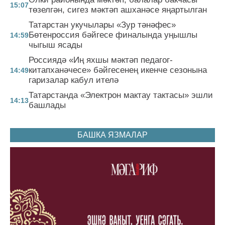
15:07
төзелгән, сигез мәктәп ашханәсе яңартылган
Татарстан укучылары «Зур тәнәфес»
Бөтенроссия бәйгесе финалында уңышлы
14:59
чыгыш ясады
Россиядә «Иң яхшы мәктәп педагог-
китапханәчесе» бәйгесенең икенче сезонына
14:49
гаризалар кабул ителә
Татарстанда «Электрон мактау тактасы» эшли
14:13
башлады
БАШКА ЯЗМАЛАР