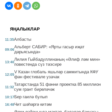
ЯҢАЛЫКЛАР
Албасты
11:35
Альберт САБИР: «Ярты гасыр иҗат
09:06
дәрьясында»
Лилия Гыйбадуллинаның «Әлиф ләм мин»
13:40
повестенда сүз тәэсире
V Казан глобаль яшьләр саммитында КФУ
12:05
фән фестивале узачак
Татарстанда 51 фәнни проектка 85 миллион
11:32
сум грант биреләчәк
Бер гаилә булып
10:17
Чит шәһәргә китәм
16:48
Әлки районында мәктәп, балалар бакчасы