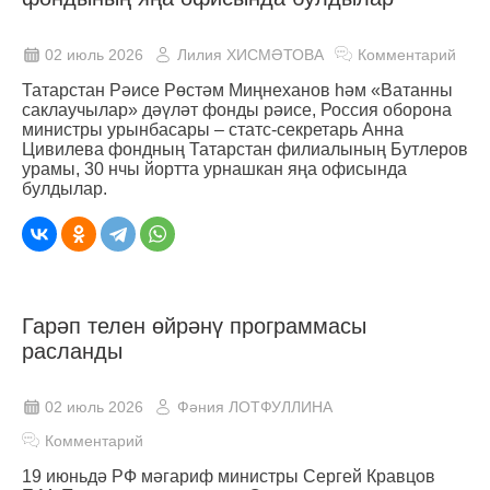
02 июль 2026
Лилия ХИСМӘТОВА
Комментарий
Татарстан Рәисе Рөстәм Миңнеханов һәм «Ватанны
саклаучылар» дәүләт фонды рәисе, Россия оборона
министры урынбасары – статс-секретарь Анна
Цивилева фондның Татарстан филиалының Бутлеров
урамы, 30 нчы йортта урнашкан яңа офисында
булдылар.
Гарәп телен өйрәнү программасы
расланды
02 июль 2026
Фәния ЛОТФУЛЛИНА
Комментарий
19 июньдә РФ мәгариф министры Сергей Кравцов