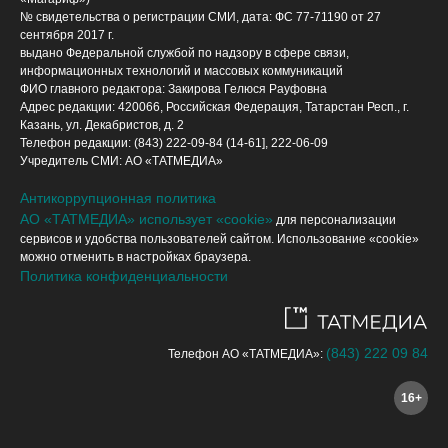
№ свидетельства о регистрации СМИ, дата: ФС 77-71190 от 27
сентября 2017 г.
выдано Федеральной службой по надзору в сфере связи,
информационных технологий и массовых коммуникаций
ФИО главного редактора: Закирова Гелюся Рауфовна
Адрес редакции: 420066, Российская Федерация, Татарстан Респ., г.
Казань, ул. Декабристов, д. 2
Телефон редакции: (843) 222-09-84 (14-61], 222-06-09
Учредитель СМИ: АО «ТАТМЕДИА»
Антикоррупционная политика
АО «ТАТМЕДИА» использует «cookie»
для персонализации
сервисов и удобства пользователей сайтом. Использование «cookie»
можно отменить в настройках браузера.
Политика конфиденциальности
(843) 222 09 84
Телефон АО «ТАТМЕДИА»:
16+