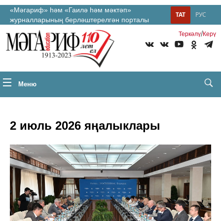
«Мәгариф» һәм «Гаилә һәм мәктәп»
ТАТ
РУС
журналларының берләштерелгән порталы
/
Теркəлү
Керү
Меню
2 июль 2026 яңалыклары