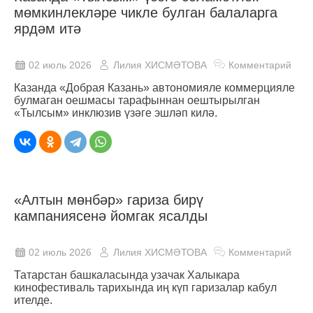
мөмкинлекләре чикле булган балаларга
ярдәм итә
02 июль 2026
Лилия ХИСМӘТОВА
Комментарий
Казанда «Добрая Казань» автономияле коммерцияле
булмаган оешмасы тарафыннан оештырылган
«Тылсым» инклюзив үзәге эшләп килә.
«Алтын мөнбәр» гариза бирү
кампаниясенә йомгак ясалды
02 июль 2026
Лилия ХИСМӘТОВА
Комментарий
Татарстан башкаласында узачак Халыкара
кинофестиваль тарихында иң күп гаризалар кабул
ителде.