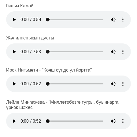
Гильм Камай
Җәлилнең якын дусты
Ирек Нигъмәти - "Кояш сүнде ул йортта"
Ләйлә Минһаҗева - "Милләтебезгә тугры, буыннарга
үрнәк шәхес"