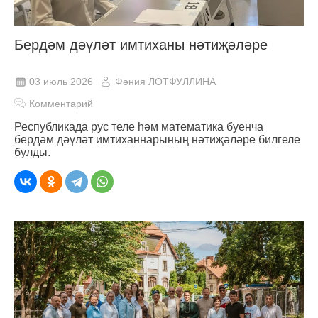
Бердәм дәүләт имтиханы нәтиҗәләре
03 июль 2026
Фәния ЛОТФУЛЛИНА
Комментарий
Республикада рус теле һәм математика буенча
бердәм дәүләт имтиханнарының нәтиҗәләре билгеле
булды.