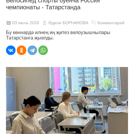
Велосипед спорты буенча Россия
чемпионаты - Татарстанда
03 июль 2026
Әдилә БОРҺАНОВА
Комментарий
Бу көннәрдә илнең иң җитез велоузышчылары
Татарстанга җыелды.