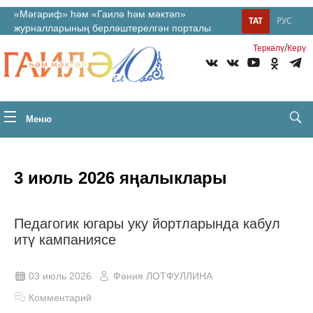
«Мәгариф» һәм «Гаилә һәм мәктәп»
ТАТ
РУС
журналларының берләштерелгән порталы
/
Теркəлү
Керү
Меню
3 июль 2026 яңалыклары
Педагогик югары уку йортларында кабул
итү кампаниясе
03 июль 2026
Фәния ЛОТФУЛЛИНА
Комментарий