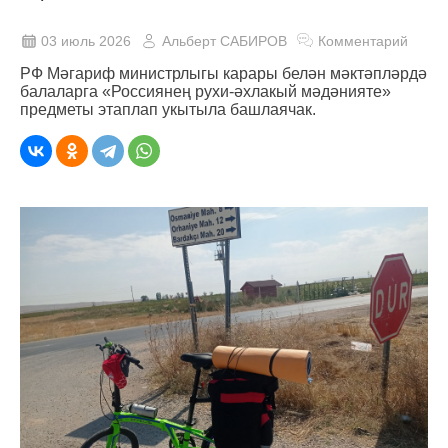
03 июль 2026
Альберт САБИРОВ
Комментарий
РФ Мәгариф министрлыгы карары белән мәктәпләрдә
балаларга «Россиянең рухи-әхлакый мәдәнияте»
предметы этаплап укытыла башлаячак.