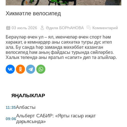
Хикмәтле велосипед
03 июль 2026
Әдилә БОРҺАНОВА
Комментарий
Берәүләр өчен ул – ял, икенчеләр өчен спорт һәм
хәрәкәт, ә кемнәрдер аны сәяхәткә тугры дус итеп
ала. Бу санда һәр заманда мәхәббәт казанган
велосипед һәм аның файдасы турында сөйләрбез.
Халык телендә аны яратып «сәпит» дип тә атыйлар.
ЯҢАЛЫКЛАР
Албасты
11:35
Альберт САБИР: «Ярты гасыр иҗат
09:06
дәрьясында»