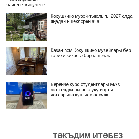
бәйгесе җиңүчесе
Кокушкино музей-тыюлыгы 2027 елда
яңадан ишекләрен ача
Казан һәм Кокушкино музейлары бер
тарихи хикәягә берләшәчәк
Беренче курс студентлары MAX
мессенджеры аша уку йорты
чатларына кушыла алачак
ТӘКЪДИМ ИТӘБЕЗ