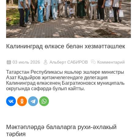
Калининград өлкәсе белән хезмәттәшлек
03 июль 2026
Альберт САБИРОВ
Комментарий
Татарстан Республикасы яшьләр эшләре министры
Азат Кадыйров җитәкчелегендәге делегация
Калининград өлкәсенең Багратионовск муниципаль
округында сәфәрдә булып кайтты.
Мәктәпләрдә балаларга рухи-әхлакый
тәрбия