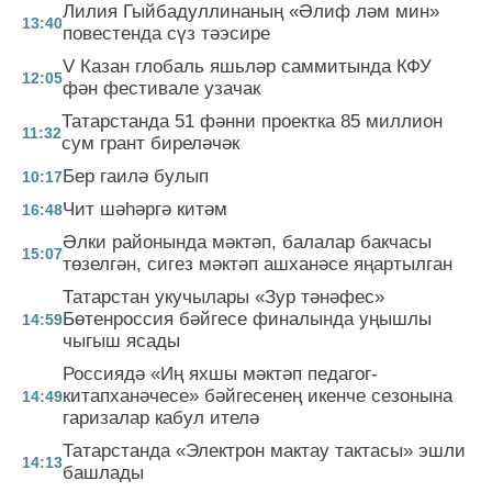
Лилия Гыйбадуллинаның «Әлиф ләм мин»
13:40
повестенда сүз тәэсире
V Казан глобаль яшьләр саммитында КФУ
12:05
фән фестивале узачак
Татарстанда 51 фәнни проектка 85 миллион
11:32
сум грант биреләчәк
Бер гаилә булып
10:17
Чит шәһәргә китәм
16:48
Әлки районында мәктәп, балалар бакчасы
15:07
төзелгән, сигез мәктәп ашханәсе яңартылган
Татарстан укучылары «Зур тәнәфес»
Бөтенроссия бәйгесе финалында уңышлы
14:59
чыгыш ясады
Россиядә «Иң яхшы мәктәп педагог-
китапханәчесе» бәйгесенең икенче сезонына
14:49
гаризалар кабул ителә
Татарстанда «Электрон мактау тактасы» эшли
14:13
башлады