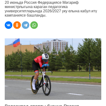
20 июньдә Россия Федерациясе Мәгариф
министрлыгына караган педагогика
университетларында 2026/2027 уку елына кабул итү
кампаниясе башланды.