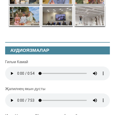
АУДИОЯЗМАЛАР
Гильм Камай
Җәлилнең якын дусты