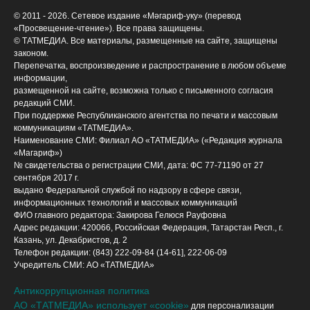
© 2011 - 2026. Сетевое издание «Мәгариф-уку» (перевод
«Просвещение-чтение»). Все права защищены.
© ТАТМЕДИА. Все материалы, размещенные на сайте, защищены
законом.
Перепечатка, воспроизведение и распространение в любом объеме
информации,
размещенной на сайте, возможна только с письменного согласия
редакций СМИ.
При поддержке Республиканского агентства по печати и массовым
коммуникациям «ТАТМЕДИА».
Наименование СМИ: Филиал АО «ТАТМЕДИА» («Редакция журнала
«Магариф»)
№ свидетельства о регистрации СМИ, дата: ФС 77-71190 от 27
сентября 2017 г.
выдано Федеральной службой по надзору в сфере связи,
информационных технологий и массовых коммуникаций
ФИО главного редактора: Закирова Гелюся Рауфовна
Адрес редакции: 420066, Российская Федерация, Татарстан Респ., г.
Казань, ул. Декабристов, д. 2
Телефон редакции: (843) 222-09-84 (14-61], 222-06-09
Учредитель СМИ: АО «ТАТМЕДИА»
Антикоррупционная политика
АО «ТАТМЕДИА» использует «cookie»
для персонализации