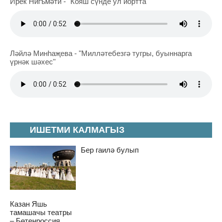
Ирек Нигъмәти - "Кояш сүнде ул йортта"
Ләйлә Минһаҗева - "Милләтебезгә тугры, буыннарга
үрнәк шәхес"
ИШЕТМИ КАЛМАГЫЗ
Бер гаилә булып
Казан Яшь
тамашачы театры
– Бөтенроссия