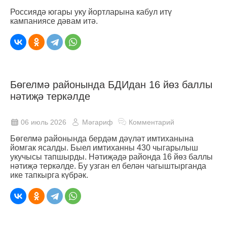
Россиядә югары уку йортларына кабул итү
кампаниясе дәвам итә.
Бөгелмә районында БДИдан 16 йөз баллы
нәтиҗә теркәлде
06 июль 2026
Мәгариф
Комментарий
Бөгелмә районында бердәм дәүләт имтиханына
йомгак ясалды. Быел имтиханны 430 чыгарылыш
укучысы тапшырды. Нәтиҗәдә районда 16 йөз баллы
нәтиҗә теркәлде. Бу узган ел белән чагыштырганда
ике тапкырга күбрәк.