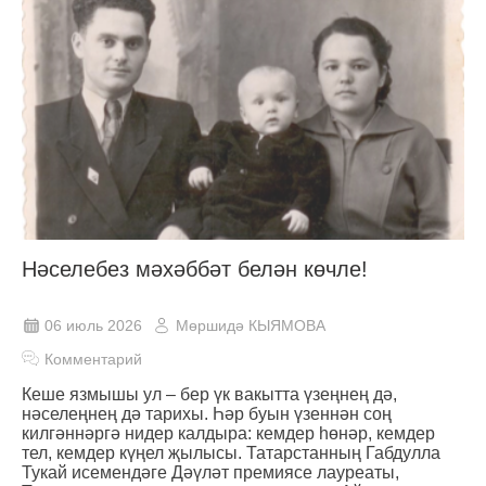
Нәселебез мәхәббәт белән көчле!
06 июль 2026
Мөршидә КЫЯМОВА
Комментарий
Кеше язмышы ул – бер үк вакытта үзеңнең дә,
нәселеңнең дә тарихы. Һәр буын үзеннән соң
килгәннәргә нидер калдыра: кемдер һөнәр, кемдер
тел, кемдер күңел җылысы. Татарстанның Габдулла
Тукай исемендәге Дәүләт премиясе лауреаты,