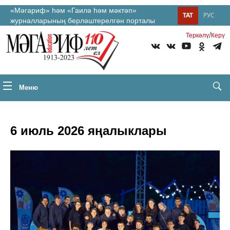
«Мәгариф» һәм «Гаилә һәм мәктәп»
ТАТ
РУС
журналларының берләштерелгән порталы
/
Теркəлү
Керү
Меню
6 июль 2026 яңалыклары