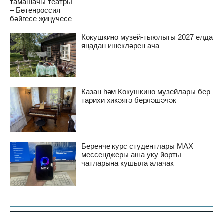
тамашачы театры
– Бөтенроссия
бәйгесе җиңүчесе
Кокушкино музей-тыюлыгы 2027 елда
яңадан ишекләрен ача
Казан һәм Кокушкино музейлары бер
тарихи хикәягә берләшәчәк
Беренче курс студентлары MAX
мессенджеры аша уку йорты
чатларына кушыла алачак