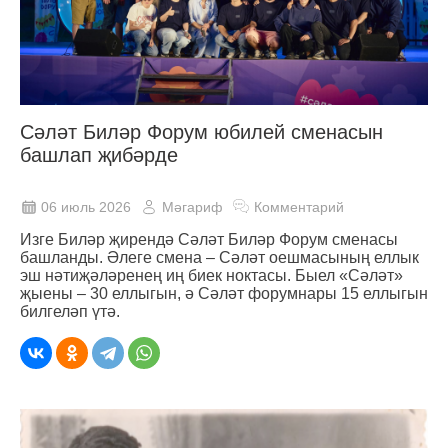
Сәләт Биләр Форум юбилей сменасын
башлап җибәрде
06 июль 2026
Мәгариф
Комментарий
Изге Биләр җирендә Сәләт Биләр Форум сменасы
башланды. Әлеге смена – Сәләт оешмасының еллык
эш нәтиҗәләренең иң биек ноктасы. Быел «Сәләт»
җыены – 30 еллыгын, ә Сәләт форумнары 15 еллыгын
билгеләп үтә.