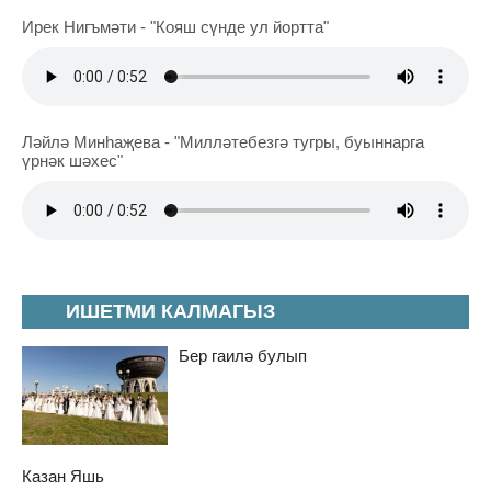
Ирек Нигъмәти - "Кояш сүнде ул йортта"
Ләйлә Минһаҗева - "Милләтебезгә тугры, буыннарга
үрнәк шәхес"
ИШЕТМИ КАЛМАГЫЗ
Бер гаилә булып
Казан Яшь