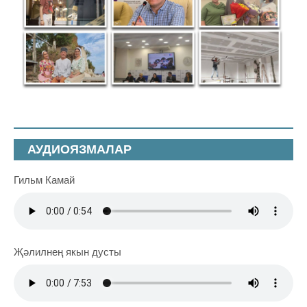
АУДИОЯЗМАЛАР
Гильм Камай
Җәлилнең якын дусты