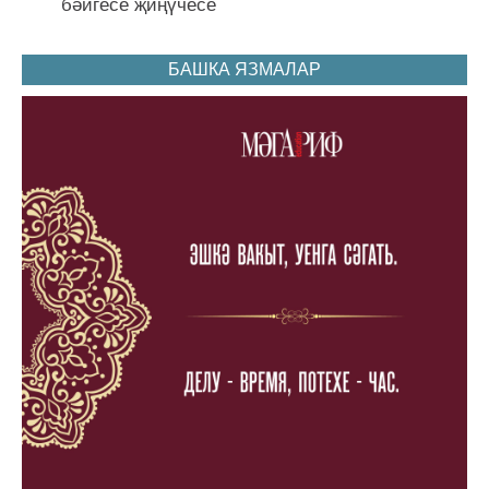
бәйгесе җиңүчесе
БАШКА ЯЗМАЛАР