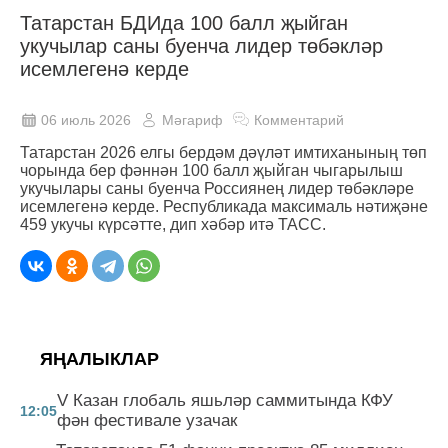
Татарстан БДИда 100 балл җыйган
укучылар саны буенча лидер төбәкләр
исемлегенә керде
06 июль 2026
Мәгариф
Комментарий
Татарстан 2026 елгы бердәм дәүләт имтиханының төп
чорында бер фәннән 100 балл җыйган чыгарылыш
укучылары саны буенча Россиянең лидер төбәкләре
исемлегенә керде. Республикада максималь нәтиҗәне
459 укучы күрсәтте, дип хәбәр итә ТАСС.
ЯҢАЛЫКЛАР
V Казан глобаль яшьләр саммитында КФУ
12:05
фән фестивале узачак