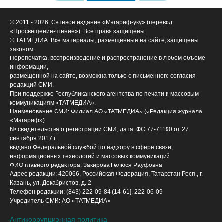
© 2011 - 2026. Сетевое издание «Мәгариф-уку» (перевод
«Просвещение-чтение»). Все права защищены.
© ТАТМЕДИА. Все материалы, размещенные на сайте, защищены
законом.
Перепечатка, воспроизведение и распространение в любом объеме
информации,
размещенной на сайте, возможна только с письменного согласия
редакций СМИ.
При поддержке Республиканского агентства по печати и массовым
коммуникациям «ТАТМЕДИА».
Наименование СМИ: Филиал АО «ТАТМЕДИА» («Редакция журнала
«Магариф»)
№ свидетельства о регистрации СМИ, дата: ФС 77-71190 от 27
сентября 2017 г.
выдано Федеральной службой по надзору в сфере связи,
информационных технологий и массовых коммуникаций
ФИО главного редактора: Закирова Гелюся Рауфовна
Адрес редакции: 420066, Российская Федерация, Татарстан Респ., г.
Казань, ул. Декабристов, д. 2
Телефон редакции: (843) 222-09-84 (14-61], 222-06-09
Учредитель СМИ: АО «ТАТМЕДИА»
Антикоррупционная политика