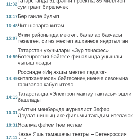
Татарстанда 51 фәнни проектка 85 миллион
11:32
сум грант биреләчәк
Бер гаилә булып
10:17
Чит шәһәргә китәм
16:48
Әлки районында мәктәп, балалар бакчасы
15:07
төзелгән, сигез мәктәп ашханәсе яңартылган
Татарстан укучылары «Зур тәнәфес»
Бөтенроссия бәйгесе финалында уңышлы
14:59
чыгыш ясады
Россиядә «Иң яхшы мәктәп педагог-
китапханәчесе» бәйгесенең икенче сезонына
14:49
гаризалар кабул ителә
Татарстанда «Электрон мактау тактасы» эшли
14:13
башлады
«Алтын мөнбәр»дә журналист Зөфәр
10:31
Дәүләтшинның ике фильмы тәкъдим ителәчәк
Ясалма фәһем һәм ислам
18:31
Казан Яшь тамашачы театры – Бөтенроссия
17:11