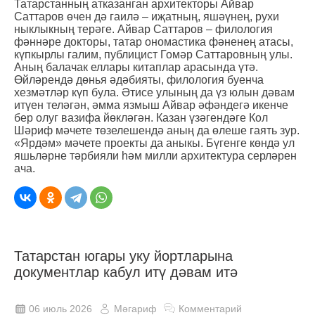
Татарстанның атказанган архитекторы Айвар
Саттаров өчен дә гаилә – иҗатның, яшәүнең, рухи
ныклыкның терәге. Айвар Саттаров – филология
фәннәре докторы, татар ономастика фәненең атасы,
күпкырлы галим, публицист Гомәр Саттаровның улы.
Аның балачак еллары китаплар арасында үтә.
Өйләрендә дөнья әдәбияты, филология буенча
хезмәтләр күп була. Әтисе улының да үз юлын дәвам
итүен теләгән, әмма язмыш Айвар әфәндегә икенче
бер олуг вазифа йөкләгән. Казан үзәгендәге Кол
Шәриф мәчете төзелешендә аның да өлеше гаять зур.
«Ярдәм» мәчете проекты да аныкы. Бүгенге көндә ул
яшьләрне тәрбияли һәм милли архитектура серләрен
ача.
Татарстан югары уку йортларына
документлар кабул итү дәвам итә
06 июль 2026
Мәгариф
Комментарий