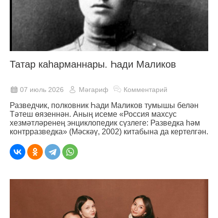
Татар каһарманнары. Һади Маликов
07 июль 2026
Мәгариф
Комментарий
Разведчик, полковник Һади Маликов тумышы белән
Тәтеш өязеннән. Аның исеме «Россия махсус
хезмәтләренең энциклопедик сүзлеге: Разведка һәм
контрразведка» (Мәскәү, 2002) китабына да кертелгән.