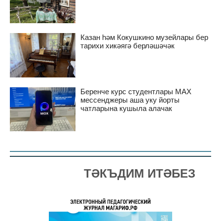
Казан һәм Кокушкино музейлары бер
тарихи хикәягә берләшәчәк
Беренче курс студентлары MAX
мессенджеры аша уку йорты
чатларына кушыла алачак
ТӘКЪДИМ ИТӘБЕЗ