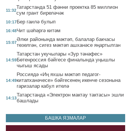
Татарстанда 51 фәнни проектка 85 миллион
11:32
сум грант биреләчәк
Бер гаилә булып
10:17
Чит шәһәргә китәм
16:48
Әлки районында мәктәп, балалар бакчасы
15:07
төзелгән, сигез мәктәп ашханәсе яңартылган
Татарстан укучылары «Зур тәнәфес»
Бөтенроссия бәйгесе финалында уңышлы
14:59
чыгыш ясады
Россиядә «Иң яхшы мәктәп педагог-
китапханәчесе» бәйгесенең икенче сезонына
14:49
гаризалар кабул ителә
Татарстанда «Электрон мактау тактасы» эшли
14:13
башлады
БАШКА ЯЗМАЛАР