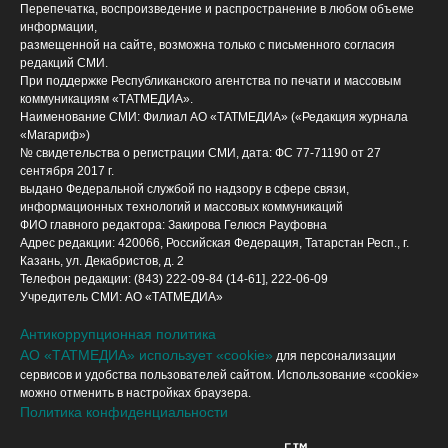
Перепечатка, воспроизведение и распространение в любом объеме
информации,
размещенной на сайте, возможна только с письменного согласия
редакций СМИ.
При поддержке Республиканского агентства по печати и массовым
коммуникациям «ТАТМЕДИА».
Наименование СМИ: Филиал АО «ТАТМЕДИА» («Редакция журнала
«Магариф»)
№ свидетельства о регистрации СМИ, дата: ФС 77-71190 от 27
сентября 2017 г.
выдано Федеральной службой по надзору в сфере связи,
информационных технологий и массовых коммуникаций
ФИО главного редактора: Закирова Гелюся Рауфовна
Адрес редакции: 420066, Российская Федерация, Татарстан Респ., г.
Казань, ул. Декабристов, д. 2
Телефон редакции: (843) 222-09-84 (14-61], 222-06-09
Учредитель СМИ: АО «ТАТМЕДИА»
Антикоррупционная политика
АО «ТАТМЕДИА» использует «cookie»
для персонализации
сервисов и удобства пользователей сайтом. Использование «cookie»
можно отменить в настройках браузера.
Политика конфиденциальности