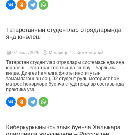
Татарстанның студентлар отрядларында
яңа юнәлеш
07 июль 2026
Мәгариф
Комментарий
Татарстан студентлар отрядлары системасында яңа
юнәлеш – елга транспортында эшләү – барлыкка
килде. Диңгез һәм елга флоты институтын
тәмамлаганнан соң, 32 студент руль-моторист һәм
матрос һөнәрләре буенча студотрядлар составында
практика уза.
Киберкуркынычсызлык буенча Халыкара
олимпиада җиңүчеләре – Россиядән