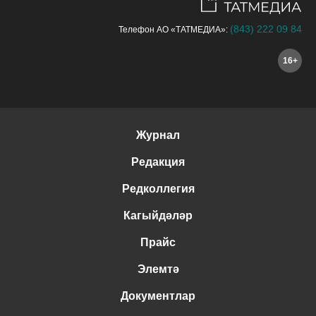
(843) 222 09 84
Телефон АО «ТАТМЕДИА»:
16+
Журнал
Редакция
Редколлегия
Кагыйдәләр
Прайс
Элемтә
Документлар