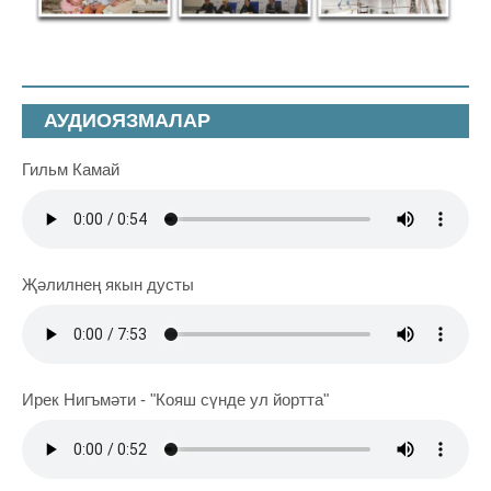
АУДИОЯЗМАЛАР
Гильм Камай
Җәлилнең якын дусты
Ирек Нигъмәти - "Кояш сүнде ул йортта"