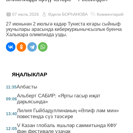
07 июль 2026
Әдилә БОРҺАНОВА
Комментарий
27 июньнән 2 июльгә кадәр Туниста югары сыйныф
укучылары арасында киберкуркынычсызлык буенча
Халыкара олимпиада узды.
ЯҢАЛЫКЛАР
Албасты
11:35
Альберт САБИР: «Ярты гасыр иҗат
09:06
дәрьясында»
Лилия Гыйбадуллинаның «Әлиф ләм мин»
13:40
повестенда сүз тәэсире
V Казан глобаль яшьләр саммитында КФУ
12:05
фән фестивале узачак