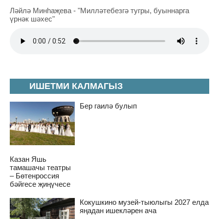
Ләйлә Минһаҗева - "Милләтебезгә тугры, буыннарга
үрнәк шәхес"
ИШЕТМИ КАЛМАГЫЗ
Бер гаилә булып
Казан Яшь
тамашачы театры
– Бөтенроссия
бәйгесе җиңүчесе
Кокушкино музей-тыюлыгы 2027 елда
яңадан ишекләрен ача