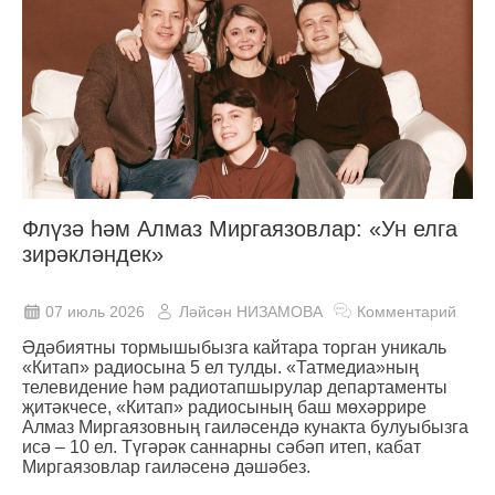
Флүзә һәм Алмаз Миргаязовлар: «Ун елга
зирәкләндек»
07 июль 2026
Ләйсән НИЗАМОВА
Комментарий
Әдәбиятны тормышыбызга кайтара торган уникаль
«Китап» радиосына 5 ел тулды. «Татмедиа»ның
телевидение һәм радиотапшырулар департаменты
җитәкчесе, «Китап» радиосының баш мөхәррире
Алмаз Миргаязовның гаиләсендә кунакта булуыбызга
исә – 10 ел. Түгәрәк саннарны сәбәп итеп, кабат
Миргаязовлар гаиләсенә дәшәбез.