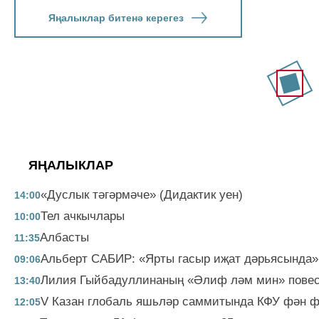
Яңалыклар битенә керегез
ЯҢАЛЫКЛАР
«Дуслык тәгәрмәче» (Дидактик уен)
14:00
Тел ачкычлары
10:00
Албасты
11:35
Альберт САБИР: «Ярты гасыр иҗат дәрьясында»
09:06
Лилия Гыйбадуллинаның «Әлиф ләм мин» повес
13:40
V Казан глобаль яшьләр саммитында КФУ фән ф
12:05