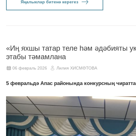
Яңалыклар битенә керегез
«Иң яхшы татар теле һәм әдәбияты у
этабы тәмамлана
06 февраль 2026
Лилия ХИСМӘТОВА
5 февральдә Апас районында конкурсның чиратта