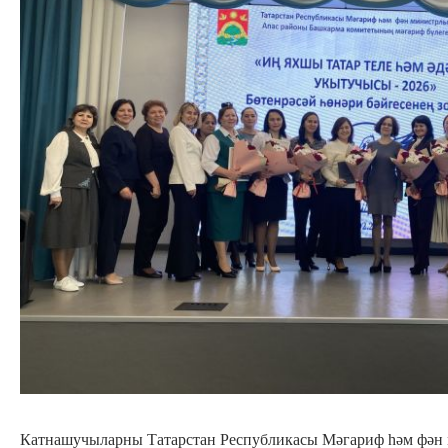
Катнашучыларны Татарстан Республикасы Мәгариф һәм фән