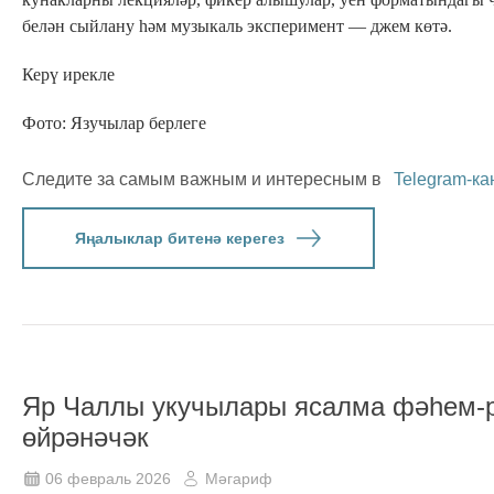
белән сыйлану һәм музыкаль эксперимент — джем көтә.
Керү ирекле
Фото: Язучылар берлеге
Следите за самым важным и интересным в
Telegram-ка
Яңалыклар битенә керегез
Яр Чаллы укучылары ясалма фәһем-р
өйрәнәчәк
06 февраль 2026
Мәгариф