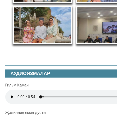
АУДИОЯЗМАЛАР
Гильм Камай
Җәлилнең якын дусты