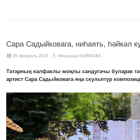
Сара Садыйковага, ниһаять, һәйкәл к
05 февраль 2026
Мөршидә КЫЯМОВА
Татарның калфаклы моңлы сандугачы буларак та
артист Сара Садыйковага яңа скульптур композиц