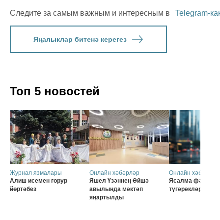
Следите за самым важным и интересным в
Telegram-ка
Яңалыклар битенә керегез
Топ 5 новостей
Журнал язмалары
Онлайн хәбәрләр
Онлайн хәбәрләр
Алиш исемен горур
Яшел Үзәннең Әйшә
Ясалма фәһем б
йөртәбез
авылында мәктәп
түгәрәкләр
яңартылды