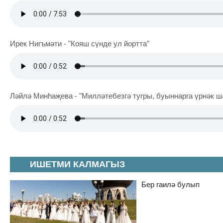
Ирек Нигъмәти - "Кояш сүнде ул йортта"
Ләйлә Минһаҗева - "Милләтебезгә тугры, буыннарга үрнәк ш
ИШЕТМИ КАЛМАГЫЗ
Бер гаилә булып