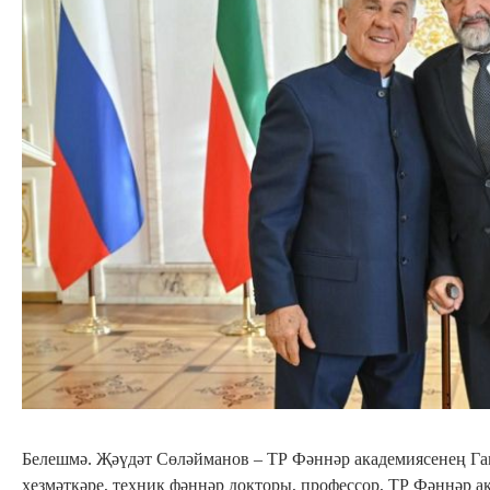
Белешмә. Җәүдәт Сөләйманов – ТР Фәннәр академиясенең Г
хезмәткәре, техник фәннәр докторы, профессор, ТР Фәннәр 