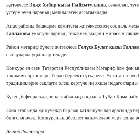
җитәкчесе
Энҗе Хәбир
кызы Гыйззәтуллина
, сәламләп, ту
үстерү өчен чараның мөһимлеген ассызыклады.
Апас районы башкарма комитеты җитәкчесенең социаль мәсь
Галләмова
укытучыларның төбәкнең мәдәни мирасын саклауг
Район мәгариф бүлеге җитәкчесе
Гөлүсә Булат кызы Галлә
сынауларда уңышлар теләде.
Конкурс ел саен Татарстан Республикасы Мәгариф һәм фән
хакимият органнары белән берлектә үткәрелә. Ул татар теле
традицияләрне саклауга өлеш кертүче иң яхшы педагогларны
Бүген, 6 февральдә, зона этабының соңгысы Түбән Кама райо
Зона этабында җиңүчеләр барлык катнашучылар арасында бе
билгеләнәчәк. Конкурсның абсолют җиңүчеләре март аенда ре
Автор фотолары