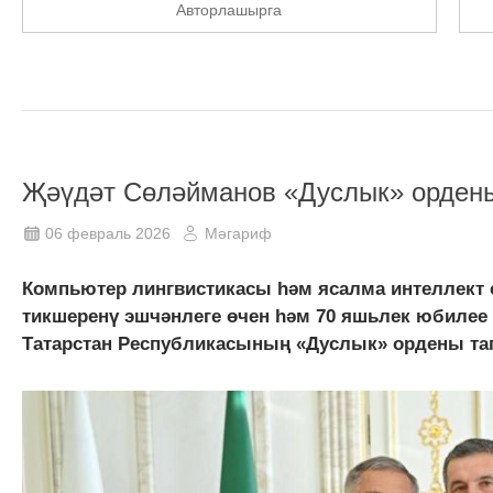
Авторлашырга
Җәүдәт Сөләйманов «Дуслык» ордены
06 февраль 2026
Мәгариф
Компьютер лингвистикасы һәм ясалма интеллект 
тикшеренү эшчәнлеге өчен һәм 70 яшьлек юбилее
Татарстан Республикасының «Дуслык» ордены 