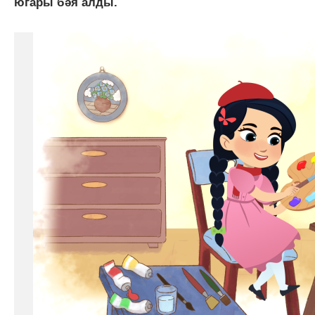
югары бәя алды.