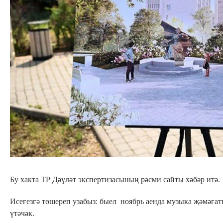
Бу хакта ТР Дәүләт экспертизасының рәсми сайты хәбәр итә.
Исегезгә төшереп узабыз: быел ноябрь аенда музыка җәмәга
үтәчәк.