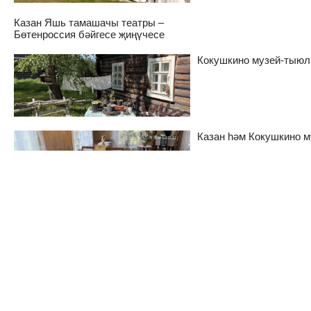
Казан Яшь тамашачы театры –
Бөтенроссия бәйгесе җиңүчесе
Кокушкино музей-тыюл
Казан һәм Кокушкино м
Беренче курс студент
чатларына кушыла ала