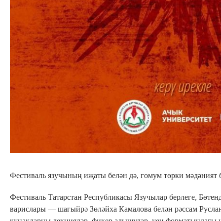
Фестиваль язучының иҗаты белән дә, гомум төрки мәдәният б
Фестиваль Татарстан Республикасы Язучылар берлеге, Бөтен
варислары — шагыйрә Зөләйха Камалова белән рәссам Русла
кунакларны лекцияләр, фикер алышулар, уен форматындагы ча