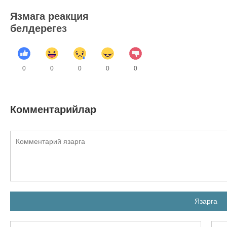
Язмага реакция
белдерегез
0
0
0
0
0
Комментарийлар
Язарга