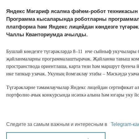
Яндекс Мәгариф ясалма фәһем-робот техникасын
Программа кысаларында роботларны программал
платформа һәм Яндекс лицейдан көндезге түгәрә
Чаллы Кванториумда ачылды.
Бушлай көндезге түгәрәкләрдә 8–11 нче сыйныф укучылары б
җайланмаларны программалаштырачак. Җайланма тавыш кома
пространствода ориентлаша, карта төзи һәм маршрут буенча йө
ике тапкыр узачак. Укуның йомгаклау этабы – Мәскәүдә узача
Түгәрәкләрне тәмамлаучылар Яндекс лицейдан сертификат ал
портфолио ачык конкурсында исәпкә алына һәм югары уку йо
Следите за самым важным и интересным в
Telegram-ка