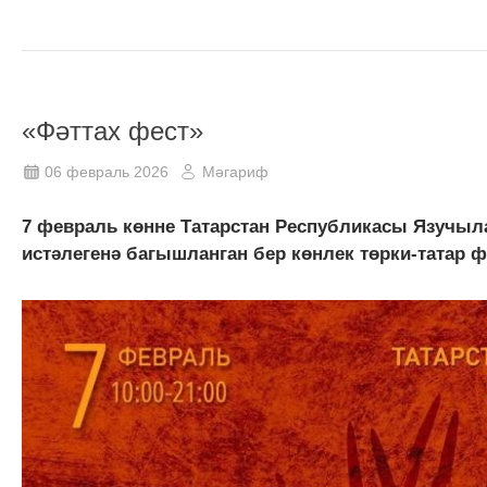
«Фәттах фест»
06 февраль 2026
Мәгариф
7 февраль көнне Татарстан Республикасы Язучыл
истәлегенә багышланган бер көнлек төрки-татар ф