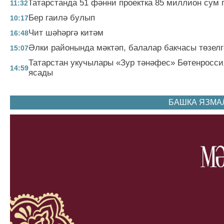
Татарстанда 51 фәнни проектка 85 миллион сум 
11:32
Бер гаилә булып
10:17
Чит шәһәргә китәм
16:48
Әлки районында мәктәп, балалар бакчасы төзелг
15:07
Татарстан укучылары «Зур тәнәфес» Бөтенрос
14:59
ясады
БАШКА ЯЗМА