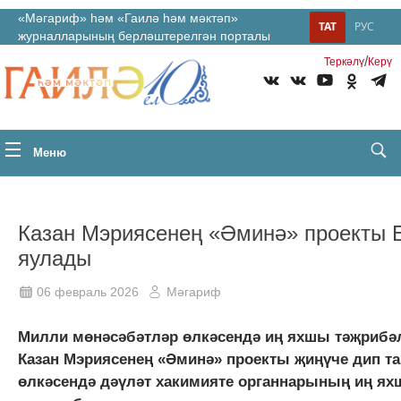
«Мәгариф» һәм «Гаилә һәм мәктәп»
ТАТ
РУС
журналларының берләштерелгән порталы
/
Теркəлү
Керү
Меню
Казан Мэриясенең «Әминә» проекты 
яулады
06 февраль 2026
Мәгариф
Милли мөнәсәбәтләр өлкәсендә иң яхшы тәҗрибәл
Казан Мэриясенең «Әминә» проекты җиңүче дип т
өлкәсендә дәүләт хакимияте органнарының иң я