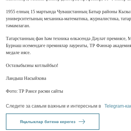
1955 елның 15 мартында Чувашстанның Батыр районы Кызыл
университетының механика-математика, журналистика, татар
тәмамлаган.
Татарстанның фән һәм техника өлкәсендә Дәүләт премиясе, 
Бурнаш исемендәге премияләр лауреаты, ТР Фәннәр академи
медале иясе.
Остазыбызны котлыйбыз!
Ландыш Насыйхова
Фото: ТР Рәисе рәсми сайты
Следите за самым важным и интересным в
Telegram-ка
Яңалыклар битенә керегез