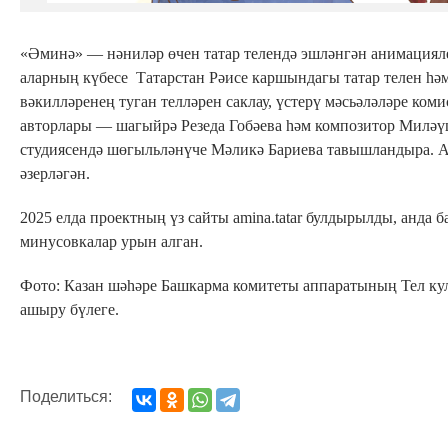
«Әминә» — нәниләр өчен татар телендә эшләнгән анимацияле
аларның күбесе Татарстан Рәисе каршындагы татар телен һә
вәкилләренең туган телләрен саклау, үстерү мәсьәләләре ко
авторлары — шагыйрә Резеда Гобәева һәм композитор Милә
студиясендә шөгыльләнүче Мәликә Бариева тавышландыра. 
әзерләгән.
2025 елда проектның үз сайты amina.tatar булдырылды, анда 
минусовкалар урын алган.
Фото: Казан шәһәре Башкарма комитеты аппаратының Тел кул
ашыру бүлеге.
Поделиться: