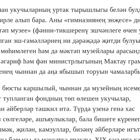
чан укучыларның уртак тырышлыгы белән бу
бирле алып бара. Аны «гимназиянең энҗесе» д
тәп музее» (фәнни-тикшеренү эшчәнлеге өчен 
ган эш-гамәлләрнең ни дәрәҗәдә җитди булуы
 мөһимлеген һәм дә мәктәп музейлары арасынд
Мәгариф һәм фән министрлыгының Мактау гра
үзенең чыннан да аңа ябышып торуын чамаларб
ри бюсты каршылый, чыннан да музейның исем
ат тупланган фондның төп өлешен укучылар,
 әйберләр тәшкил итә. Түрдә үзенә генә хас
 сөлгеләре, ашъяулыклар, бала бишеге күрене
мәк, җилән, камзуллар, бизәнү әйберләре игъ
ры барысы да максатка яраклы. ХIX гасырга к