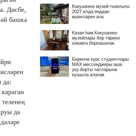
Кокушкино музей-тыюлыгы
а. Дисбе,
2027 елда яңадан
ишекләрен ача
ләй башка
Казан һәм Кокушкино
музейлары бер тарихи
хикәягә берләшәчәк
Беренче курс студентлары
ыйри
MAX мессенджеры аша
уку йорты чатларына
хисләрен
кушыла алачак
 да:
 караган
с теленең
аруы да
йдәләре