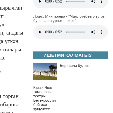
лдырылган
ип
Ләйлә Минһаҗева - "Милләтебезгә тугры,
буыннарга үрнәк шәхес"
ул
н, андагы
а үткән
моталары
ИШЕТМИ КАЛМАГЫЗ
ыз.
Бер гаилә булып
е
Казан Яшь
тамашачы
п торган
театры –
Бөтенроссия
тибарны
бәйгесе
җиңүчесе
араган