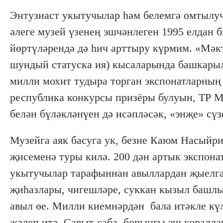
Энтузиаст укытучылар һәм белемгә омтылу
әлеге музей үзенең эшчәнлеген 1995 елдан 
йөртүләрендә дә һич арттыру күрмим. «Мәк
шундый статуска ия) кысаларында башкарыл
милли мохит тудыра торган экспонатларның
республика конкурсы призёры булуын, ТР 
белән бүләкләнүен дә исәпләсәк, «энҗе» с
Музейга аяк басуга ук, безне Каюм Насый
җисеменә туры килә. 200 дән артык экспон
укытучылар тарафыннан авыллардан җыелган
җиһазлары, чигешләре, суккан кызыл башлы
авыл өе. Милли киемнәрдән бала итәкле күл
җәлеп итә. Савыт-саба, борынгы эш коралла