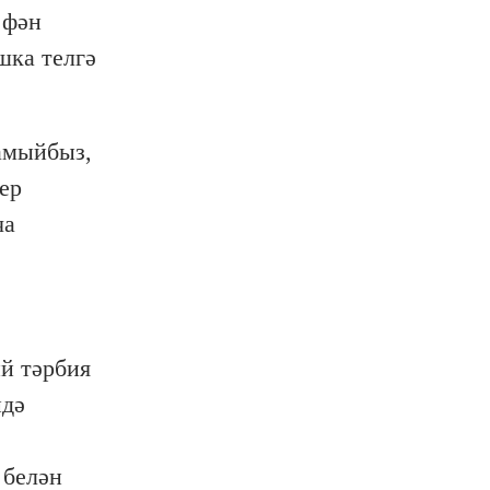
 фән
шка телгә
амыйбыз,
ер
ча
й тәрбия
ндә
 белән