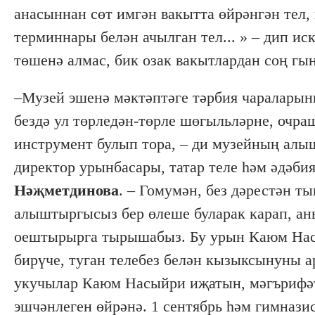
анасыннан сөт имгән вакытта өйрәнгән тел,
терминнары белән ачылган тел... » – дип ис
төшенә алмас, бик озак вакытлардан соң гын
–Музей эшенә мәктәптәге тәрбия чараларын
бездә ул төрледән-төрле шөгыльләрне, очраш
инструмент булып тора, – ди музейның алы
директор урынбасары, татар теле һәм әдәб
Нәҗметдинова
. – Гомумән, без дәрестән 
алыштыргысыз бер өлеше буларак карап, ан
оештырырга тырышабыз. Бу урын Каюм Нас
бирүче, туган телебез белән кызыксынуны а
укучылар Каюм Насыйри иҗатын, мәгърифә
эшчәнлеген өйрәнә. 1 сентябрь һәм гимнази