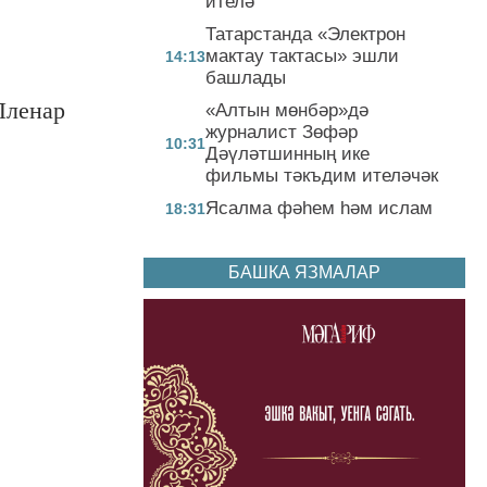
ителә
Татарстанда «Электрон
мактау тактасы» эшли
14:13
башлады
Пленар
«Алтын мөнбәр»дә
журналист Зөфәр
10:31
Дәүләтшинның ике
фильмы тәкъдим ителәчәк
Ясалма фәһем һәм ислам
18:31
БАШКА ЯЗМАЛАР