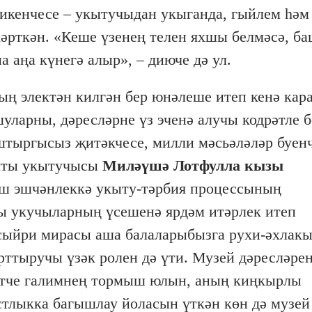
 икенчесе – укытучыдан укыганда, гыйлем һәм
кәрткән. «Кеше үзенең телен яхшы белмәсә, ба
а аңа күнегә алыр», – диюче дә ул.
ың электән килгән бер юнәлеше итеп кенә кар
уларны, дәресләрне үз эченә алучы кодрәтле б
штыргысыз җитәкчесе, милли мәсьәләләр буен
ияты укытучысы
Миләүшә Лотфулла кызы
тыш эшчәнлеккә укыту-тәрбия процессының
ы укучыларның үсешенә ярдәм итәрлек итеп
ыйри мирасы аша балаларыбызга рухи-әхлакы
рттыручы үзәк ролен дә үти. Музей дәресләре
тче галимнең тормыш юлын, аның киңкырлы
стлыкка багышлау йоласын үткән көн дә музей