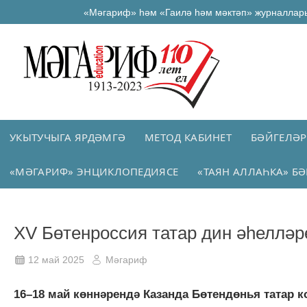
«Мәгариф» һәм «Гаилә һәм мәктәп» журналлар
УКЫТУЧЫГА ЯРДӘМГӘ
МЕТОД КАБИНЕТ
БӘЙГЕЛӘР
«МӘГАРИФ» ЭНЦИКЛОПЕДИЯСЕ
«ТАЯН АЛЛАҺКА» БӘ
XV Бөтенроссия татар дин әһелләр
12 май 2025
Мәгариф
16–18 май көннәрендә Казанда Бөтендөнья татар 