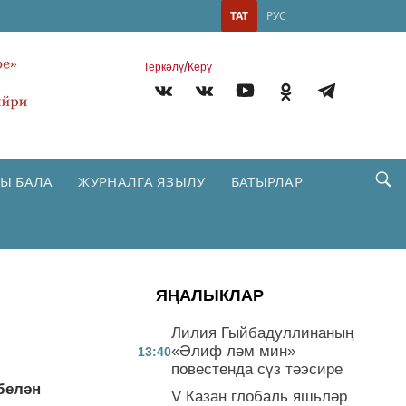
ТАТ
РУС
/
Теркəлү
Керү
Ы БАЛА
ЖУРНАЛГА ЯЗЫЛУ
БАТЫРЛАР
ЯҢАЛЫКЛАР
Лилия Гыйбадуллинаның
«Әлиф ләм мин»
13:40
повестенда сүз тәэсире
белән
V Казан глобаль яшьләр