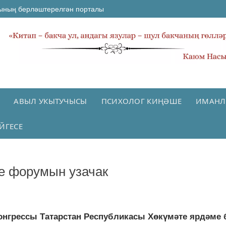
ының берләштерелгән порталы
АВЫЛ УКЫТУЧЫСЫ
ПСИХОЛОГ КИҢӘШЕ
ИМАНЛ
ЙГЕСЕ
е форумын узачак
конгрессы Татарстан Республикасы Хөкүмәте ярдәме 