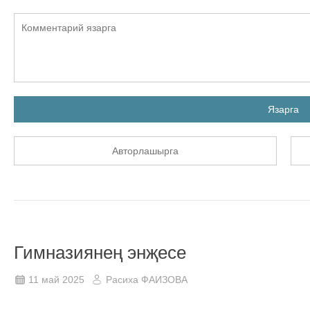
Язарга
Авторлашырга
Гимназиянең энҗесе
11 май 2025
Расиха ФАИЗОВА