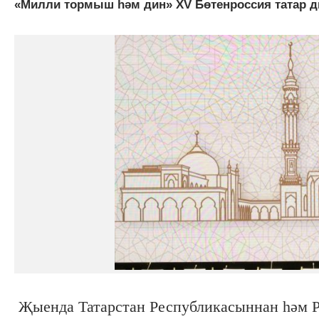
«Милли тормыш һәм дин» XV Бөтенроссия татар 
Җыенда Татарстан Республикасыннан һәм Ро