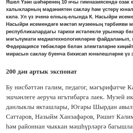
Яшел Үзән шәһәренең 10 нчы гимназиясендә озак
халыкларның мәдәниятен саклау һәм үстерү юн
килә. Ул үз эченә елның-елында К. Насыйри исем
Насыйри исемендәге мәктәп музееның тәрбияви 
республикалардагы тарихи истәлекле урыннар бе
мәгълүмати медиатехнологияләрне файдаланып, 
Федерациясе төбәкләре белән элемтәләрне киңәй
мирасын саклау буенча бихисап юнәлешләрне үз э
200 дән артык экспонат
Бу нисбәттән галим, педагог, мәгърифәтче
эшчәнлеге аеруча игътибарга лаек. Музей и
данлыклы якташлары, Югары Шырдан авылы
Саттаров, Назыйм Ханзафаров, Рәшит Кәлим
һәм районнан чыккан мәшһүрләргә багышла