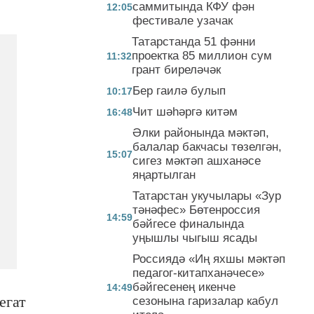
саммитында КФУ фән
12:05
фестивале узачак
Татарстанда 51 фәнни
проектка 85 миллион сум
11:32
грант биреләчәк
Бер гаилә булып
10:17
Чит шәһәргә китәм
16:48
Әлки районында мәктәп,
балалар бакчасы төзелгән,
15:07
сигез мәктәп ашханәсе
яңартылган
Татарстан укучылары «Зур
тәнәфес» Бөтенроссия
14:59
бәйгесе финалында
уңышлы чыгыш ясады
Россиядә «Иң яхшы мәктәп
педагог-китапханәчесе»
бәйгесенең икенче
14:49
егат
сезонына гаризалар кабул