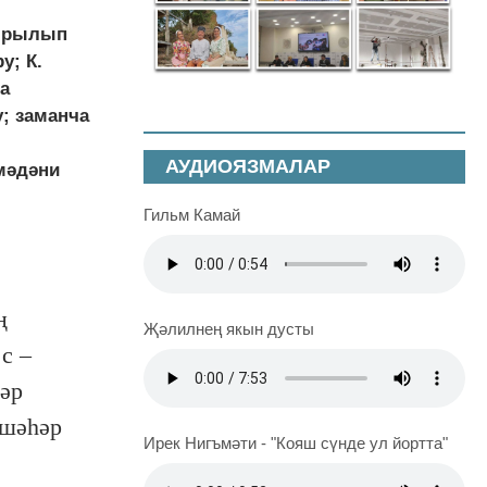
шырылып
у; К.
а
; заманча
АУДИОЯЗМАЛАР
мәдәни
Гильм Камай
ң
Җәлилнең якын дусты
с –
әр
 шәһәр
Ирек Нигъмәти - "Кояш сүнде ул йортта"