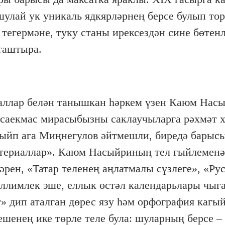
шулай ук уникаль ядкярләрнең берсе булып тор
 тегермәне, туку станы ирексездән сине бөтен
таштыра.
иаллар белән танышкан һәркем үзен Каюм Нас
ге саекмас мирасыбызны саклаучыларга рәхмәт 
ыйп ага Миңнегулов әйтмешли, биредә барысы
материаллар». Каюм Насыйриның тел гыйлеменә
ләрен, «Татар теленең аңлатмалы сүзлеге», «Ру
галлимлек эше, еллык өстәл календарьлары чыг
» дип аталган дөрес язу һәм орфография кагы
ешенең ике төрле теле була: шуларның берсе –