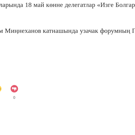
арында 18 май көнне делегатлар «Изге Болгар
тәм Миңнеханов катнашында узачак форумның 
0