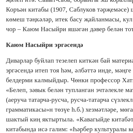
Коръән китабы (1907, Саблуков тәрҗемәсе) 
көмеш тәңкәләр, итек басу җайланмасы, кул
чор – Каюм Насыйри яшәгән дәвер белән то
Каюм Насыйри эргәсендә
Диварлар буйлап тезелеп киткән бай матер
эргәсендә итеп тоя һәм, әлбәттә инде, мәң
белдерми калмыйдыр. Чөнки профессор Хат
«Белеп, зәвык белән тупланган эчтәлекле 
(аеруча татарча-русча, русча-татарча сүзлек
грамматикасы»н төзүе һ.б.) хезмәтләре, мө
шактый киң яктыртыла. «Кавагыйде китабәт
китабында исә галим: «Һәрбер культуралы к