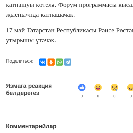
катнашуы көтелә. Форум программасы кысал
җыены»нда катнашачак.
17 май Татарстан Республикасы Рәисе Рөс
утырышы үтәчәк.
Поделиться:
Язмага реакция
белдерегез
0
0
0
0
Комментарийлар