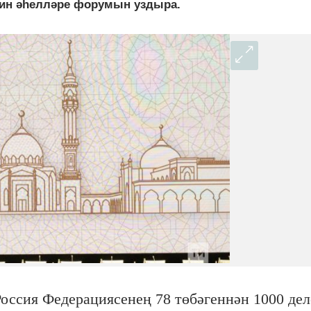
дин әһелләре форумын уздыра.
ссия Федерациясенең 78 төбәгеннән 1000 дел