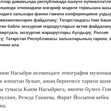
 еллар дәвамында республикада яшәүче күпмилләтле
әлешендә этномәдәни мәгариф моделе тормышка а
ендәге халыкара фәнни-гамәли конференцияне уздыр
мөмкинлекләрен файдалану; Татарстандагы һәм башк
лән бәйле экскурсия маршрутларын актив файдалану
виртуаль экскурсия маршрутлары булдыру; Россия
тү; Татарстан Республикасы халыкларының тарихи, 
ченә ала.
 Каюм Насыйри исемендәге этнография музеены
ке өлештән булып, аның беренчесе тарихи шәхе
 тумасы Каюм Насыйрига, икенче бүлеге Гом
уллин, Резедә Ганиева, Фәрит Йосыпов кебек
на.