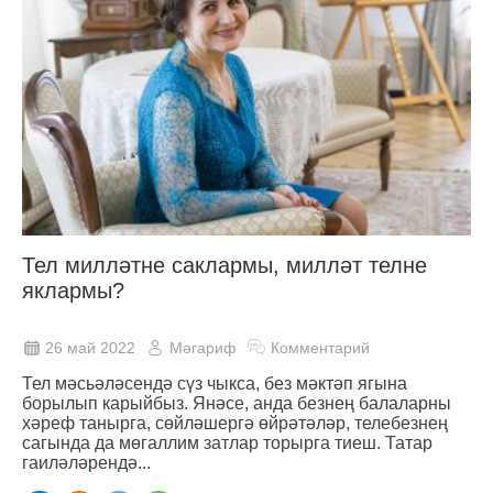
Тел милләтне саклармы, милләт телне
яклармы?
26 май 2022
Мәгариф
Комментарий
Тел мәсьәләсендә сүз чыкса, без мәктәп ягына
борылып карыйбыз. Янәсе, анда безнең балаларны
хәреф танырга, сөйләшергә өйрәтәләр, телебезнең
сагында да мөгаллим затлар торырга тиеш. Татар
гаиләләрендә...