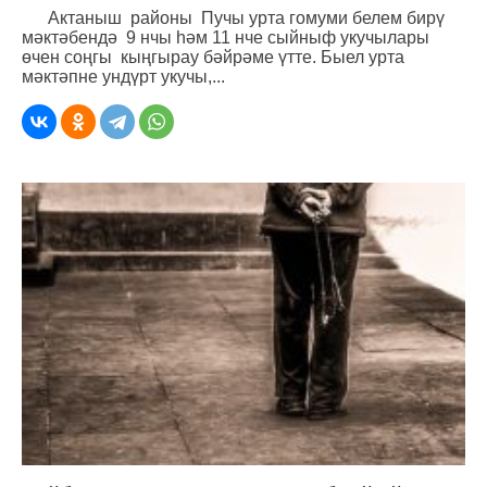
Актаныш районы Пучы урта гомуми белем бирү
мәктәбендә 9 нчы һәм 11 нче сыйныф укучылары
өчен соңгы кыңгырау бәйрәме үтте. Быел урта
мәктәпне ундүрт укучы,...