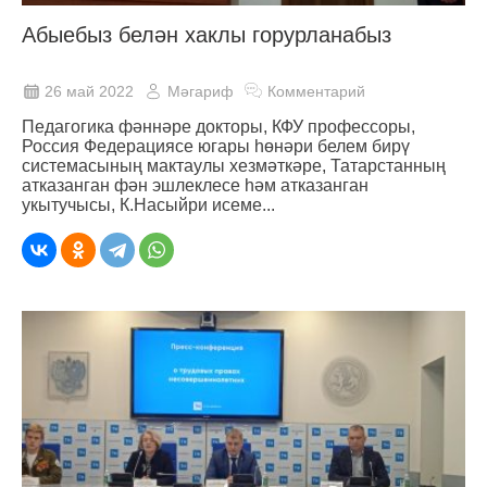
Абыебыз белән хаклы горурланабыз
26 май 2022
Мәгариф
Комментарий
Педагогика фәннәре докторы, КФУ профессоры,
Россия Федерациясе югары һөнәри белем бирү
системасының мактаулы хезмәткәре, Татарстанның
атказанган фән эшлеклесе һәм атказанган
укытучысы, К.Насыйри исеме...