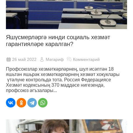
Яшүсмерләргә нинди социаль хезмәт
гарантияләре каралган?
26 май 2022
Мәгариф
Комментарий
Профсоюзлар хезмәткәрләрнең, шул исәптән 18
яшьтән яшьрәк хезмәткәрләрнең хезмәт хокуклары
үтәлүне контрольдә тота. Россия Федерациясе
Хезмәт кодексының 370 маддәсе нигезендә,
профсоюз әгъзалары...