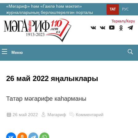
«Мәгариф» һәм «Гаилә һәм мәктәп»
ТАТ
РУС
журналларының берләштерелгән порталы
/
Теркəлү
Керү
Меню
26 май 2022 яңалыклары
Татар мәгарифе каһарманы
26 май 2022
Мәгариф
Комментарий