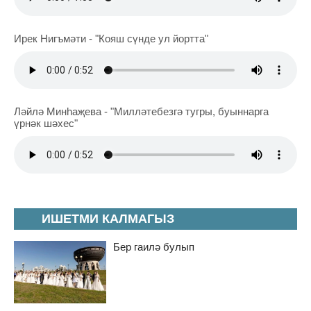
Ирек Нигъмәти - "Кояш сүнде ул йортта"
Ләйлә Минһаҗева - "Милләтебезгә тугры, буыннарга
үрнәк шәхес"
ИШЕТМИ КАЛМАГЫЗ
Бер гаилә булып