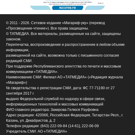
© 2011 - 2026. Сетевое издание «Мәгариф-уку» (перевод
«Просвещение-чтение»). Все права защищены.
© ТАТМЕДИА. Все материалы, размещенные на сайте, защищены
законом.
Перепечатка, воспроизведение и распространение в любом объеме
информации,
размещенной на сайте, возможна только с письменного согласия
редакций СМИ.
При поддержке Республиканского агентства по печати и массовым
коммуникациям «ТАТМЕДИА».
Наименование СМИ: Филиал АО «ТАТМЕДИА» («Редакция журнала
«Магариф»)
№ свидетельства о регистрации СМИ, дата: ФС 77-71190 от 27
сентября 2017 г.
выдано Федеральной службой по надзору в сфере связи,
информационных технологий и массовых коммуникаций
ФИО главного редактора: Закирова Гелюся Рауфовна
Адрес редакции: 420066, Российская Федерация, Татарстан Респ., г.
Казань, ул. Декабристов, д. 2
Телефон редакции: (843) 222-09-84 (14-61], 222-06-09
Учредитель СМИ: АО «ТАТМЕДИА»