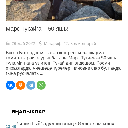
Марс Тукайга – 50 яшь!
26 май 2022
Мәгариф
Комментарий
Бүген Бөтендөнья Татар конгрессы башкарма
комитеты рәисе урынбасары Марс Тукаевка 50 яшь
тула.Мин аңа үз итеп, Тукай дип эндәшәм. Рәсми
очракларда, янәшәдә түрәләр, чиновниклар булганда
гына русчалаты...
ЯҢАЛЫКЛАР
Лилия Гыйбадуллинаның «Әлиф ләм мин»
13:40