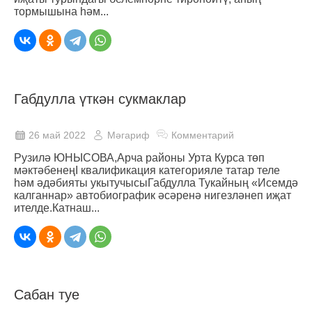
тормышына һәм...
Габдулла үткән сукмаклар
26 май 2022
Мәгариф
Комментарий
Рузилә ЮНЫСОВА,Арча районы Урта Курса төп
мәктәбенеңI квалификация категорияле татар теле
һәм әдәбияты укытучысыГабдулла Тукайның «Исемдә
калганнар» автобиографик әсәренә нигезләнеп иҗат
ителде.Катнаш...
Сабан туе