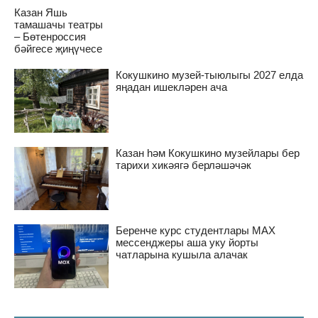
Казан Яшь
тамашачы театры
– Бөтенроссия
бәйгесе җиңүчесе
Кокушкино музей-тыюлыгы 2027 елда
яңадан ишекләрен ача
Казан һәм Кокушкино музейлары бер
тарихи хикәягә берләшәчәк
Беренче курс студентлары MAX
мессенджеры аша уку йорты
чатларына кушыла алачак