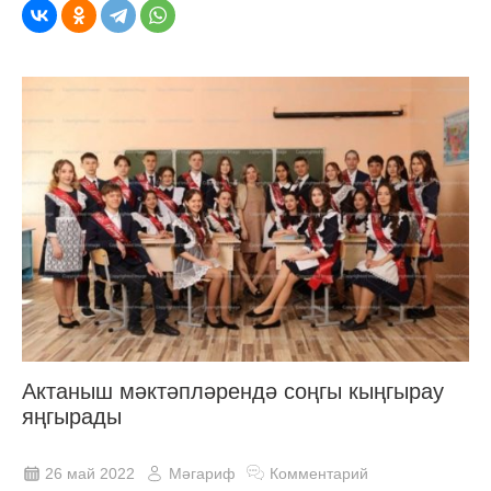
Актаныш мәктәпләрендә соңгы кыңгырау
яңгырады
26 май 2022
Мәгариф
Комментарий