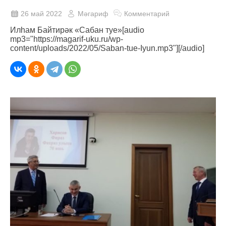
26 май 2022
Мәгариф
Комментарий
Илһам Байтирәк «Сабан туе»[audio
mp3="https://magarif-uku.ru/wp-
content/uploads/2022/05/Saban-tue-Iyun.mp3"][/audio]