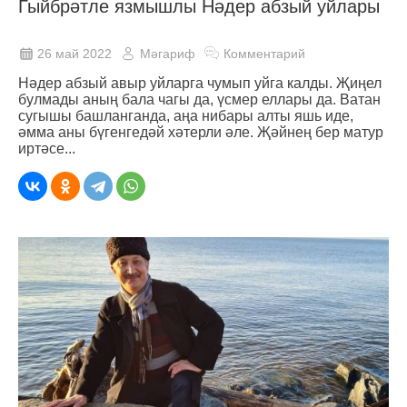
Гыйбрәтле язмышлы Нәдер абзый уйлары
26 май 2022
Мәгариф
Комментарий
Нәдер абзый авыр уйларга чумып уйга калды. Җиңел
булмады аның бала чагы да, үсмер еллары да. Ватан
сугышы башланганда, аңа нибары алты яшь иде,
әмма аны бүгенгедәй хәтерли әле. Җәйнең бер матур
иртәсе...