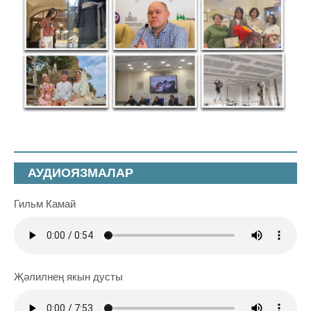
АУДИОЯЗМАЛАР
Гильм Камай
Җәлилнең якын дусты