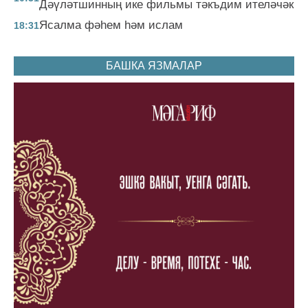
Дәүләтшинның ике фильмы тәкъдим ителәчәк
Ясалма фәһем һәм ислам
18:31
БАШКА ЯЗМАЛАР