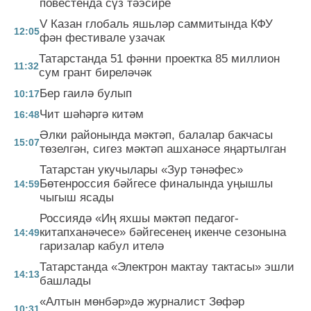
повестенда сүз тәэсире
V Казан глобаль яшьләр саммитында КФУ
12:05
фән фестивале узачак
Татарстанда 51 фәнни проектка 85 миллион
11:32
сум грант биреләчәк
Бер гаилә булып
10:17
Чит шәһәргә китәм
16:48
Әлки районында мәктәп, балалар бакчасы
15:07
төзелгән, сигез мәктәп ашханәсе яңартылган
Татарстан укучылары «Зур тәнәфес»
Бөтенроссия бәйгесе финалында уңышлы
14:59
чыгыш ясады
Россиядә «Иң яхшы мәктәп педагог-
китапханәчесе» бәйгесенең икенче сезонына
14:49
гаризалар кабул ителә
Татарстанда «Электрон мактау тактасы» эшли
14:13
башлады
«Алтын мөнбәр»дә журналист Зөфәр
10:31