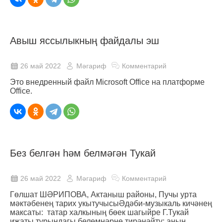
Авыш яссылыкның файдалы эш
26 май 2022
Мәгариф
Комментарий
Это внедренный файл Microsoft Office на платформе
Office.
Без белгән һәм белмәгән Тукай
26 май 2022
Мәгариф
Комментарий
Гөлшат ШӘРИПОВА, Актаныш районы, Пучы урта
мәктәбенең тарих укытучысыӘдәби-музыкаль кичәнең
максаты: татар халкының бөек шагыйре Г.Тукай
иҗаты турындагы белемнәрне тирәнәйтү; аның