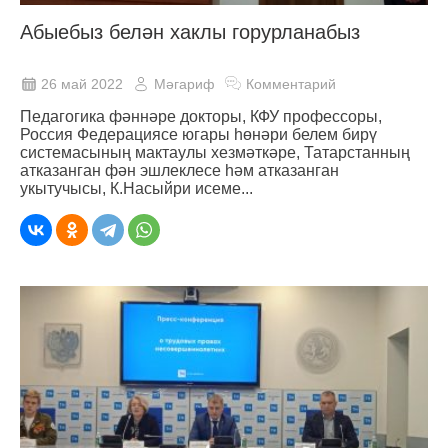
Абыебыз белән хаклы горурланабыз
26 май 2022
Мәгариф
Комментарий
Педагогика фәннәре докторы, КФУ профессоры,
Россия Федерациясе югары һөнәри белем бирү
системасының мактаулы хезмәткәре, Татарстанның
атказанган фән эшлеклесе һәм атказанган
укытучысы, К.Насыйри исеме...