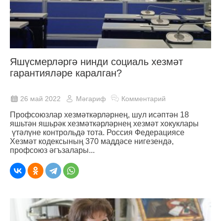
Яшүсмерләргә нинди социаль хезмәт
гарантияләре каралган?
26 май 2022
Мәгариф
Комментарий
Профсоюзлар хезмәткәрләрнең, шул исәптән 18
яшьтән яшьрәк хезмәткәрләрнең хезмәт хокуклары
үтәлүне контрольдә тота. Россия Федерациясе
Хезмәт кодексының 370 маддәсе нигезендә,
профсоюз әгъзалары...