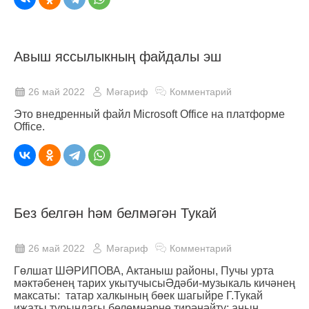
Авыш яссылыкның файдалы эш
26 май 2022
Мәгариф
Комментарий
Это внедренный файл Microsoft Office на платформе
Office.
Без белгән һәм белмәгән Тукай
26 май 2022
Мәгариф
Комментарий
Гөлшат ШӘРИПОВА, Актаныш районы, Пучы урта
мәктәбенең тарих укытучысыӘдәби-музыкаль кичәнең
максаты: татар халкының бөек шагыйре Г.Тукай
иҗаты турындагы белемнәрне тирәнәйтү; аның