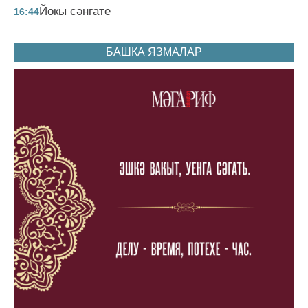
Йокы сәнгате
16:44
БАШКА ЯЗМАЛАР