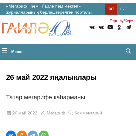
«Мәгариф» һәм «Гаилә һәм мәктәп»
ТАТ
РУС
журналларының берләштерелгән порталы
/
Теркəлү
Керү
Меню
26 май 2022 яңалыклары
Татар мәгарифе каһарманы
26 май 2022
Мәгариф
Комментарий