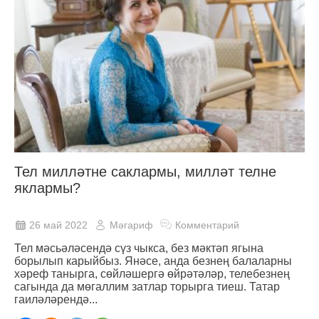
Тел милләтне саклармы, милләт телне
яклармы?
26 май 2022
Мәгариф
Комментарий
Тел мәсьәләсендә сүз чыкса, без мәктәп ягына
борылып карыйбыз. Янәсе, анда безнең балаларны
хәреф танырга, сөйләшергә өйрәтәләр, телебезнең
сагында да мөгаллим затлар торырга тиеш. Татар
гаиләләрендә...