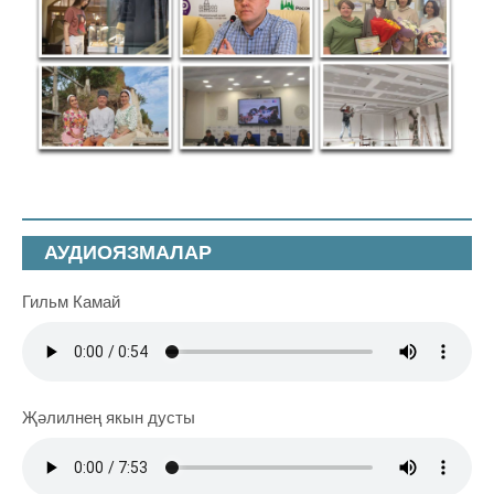
АУДИОЯЗМАЛАР
Гильм Камай
Җәлилнең якын дусты