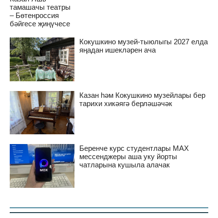
тамашачы театры
– Бөтенроссия
бәйгесе җиңүчесе
Кокушкино музей-тыюлыгы 2027 елда
яңадан ишекләрен ача
Казан һәм Кокушкино музейлары бер
тарихи хикәягә берләшәчәк
Беренче курс студентлары MAX
мессенджеры аша уку йорты
чатларына кушыла алачак