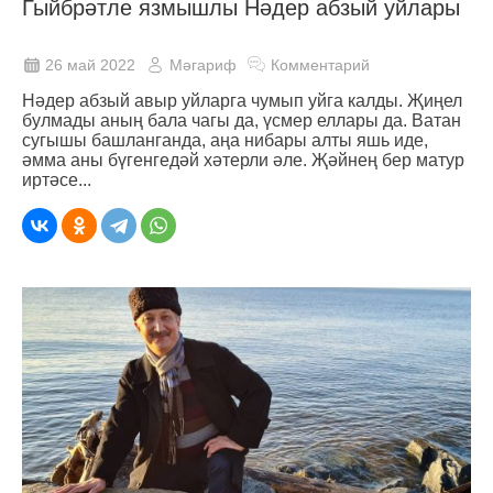
Гыйбрәтле язмышлы Нәдер абзый уйлары
26 май 2022
Мәгариф
Комментарий
Нәдер абзый авыр уйларга чумып уйга калды. Җиңел
булмады аның бала чагы да, үсмер еллары да. Ватан
сугышы башланганда, аңа нибары алты яшь иде,
әмма аны бүгенгедәй хәтерли әле. Җәйнең бер матур
иртәсе...