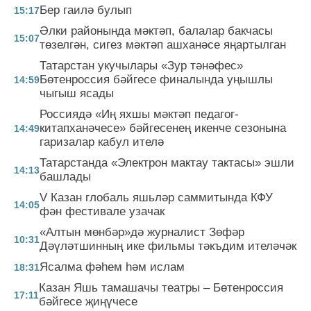
Бер гаилә булып
15:17
Әлки районында мәктәп, балалар бакчасы
15:07
төзелгән, сигез мәктәп ашханәсе яңартылган
Татарстан укучылары «Зур тәнәфес»
Бөтенроссия бәйгесе финалында уңышлы
14:59
чыгыш ясады
Россиядә «Иң яхшы мәктәп педагог-
китапханәчесе» бәйгесенең икенче сезонына
14:49
гаризалар кабул ителә
Татарстанда «Электрон мактау тактасы» эшли
14:13
башлады
V Казан глобаль яшьләр саммитында КФУ
14:05
фән фестивале узачак
«Алтын мөнбәр»дә журналист Зөфәр
10:31
Дәүләтшинның ике фильмы тәкъдим ителәчәк
Ясалма фәһем һәм ислам
18:31
Казан Яшь тамашачы театры – Бөтенроссия
17:11
бәйгесе җиңүчесе