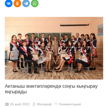
Актаныш мәктәпләрендә соңгы кыңгырау
яңгырады
26 май 2022
Мәгариф
Комментарий