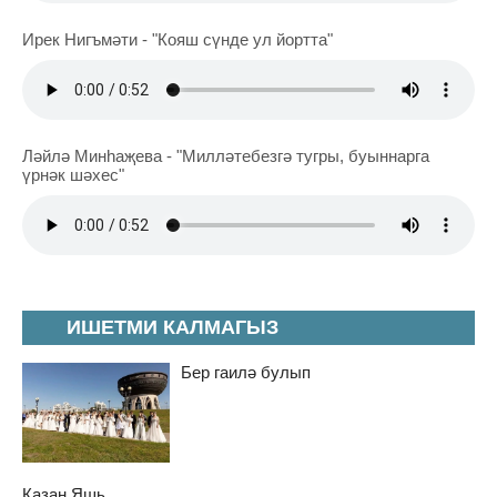
Ирек Нигъмәти - "Кояш сүнде ул йортта"
Ләйлә Минһаҗева - "Милләтебезгә тугры, буыннарга
үрнәк шәхес"
ИШЕТМИ КАЛМАГЫЗ
Бер гаилә булып
Казан Яшь