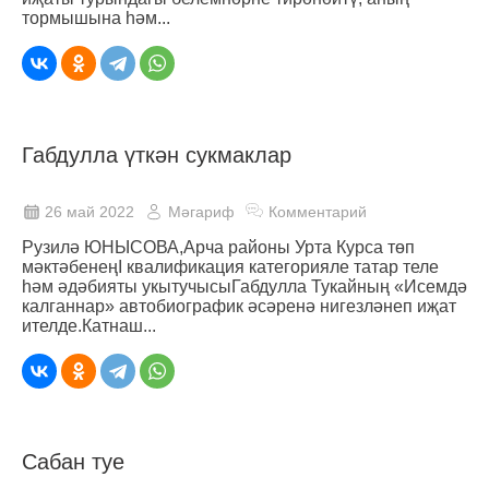
тормышына һәм...
Габдулла үткән сукмаклар
26 май 2022
Мәгариф
Комментарий
Рузилә ЮНЫСОВА,Арча районы Урта Курса төп
мәктәбенеңI квалификация категорияле татар теле
һәм әдәбияты укытучысыГабдулла Тукайның «Исемдә
калганнар» автобиографик әсәренә нигезләнеп иҗат
ителде.Катнаш...
Сабан туе