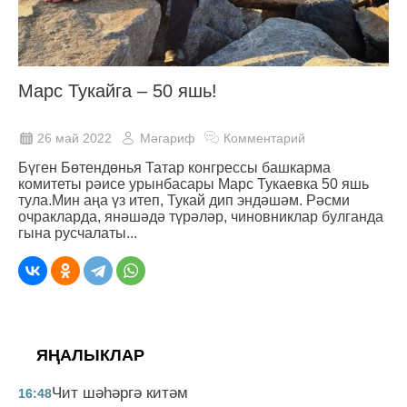
Марс Тукайга – 50 яшь!
26 май 2022
Мәгариф
Комментарий
Бүген Бөтендөнья Татар конгрессы башкарма
комитеты рәисе урынбасары Марс Тукаевка 50 яшь
тула.Мин аңа үз итеп, Тукай дип эндәшәм. Рәсми
очракларда, янәшәдә түрәләр, чиновниклар булганда
гына русчалаты...
ЯҢАЛЫКЛАР
Чит шәһәргә китәм
16:48