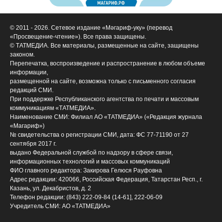
© 2011 - 2026. Сетевое издание «Мәгариф-уку» (перевод
«Просвещение-чтение»). Все права защищены.
© ТАТМЕДИА. Все материалы, размещенные на сайте, защищены
законом.
Перепечатка, воспроизведение и распространение в любом объеме
информации,
размещенной на сайте, возможна только с письменного согласия
редакций СМИ.
При поддержке Республиканского агентства по печати и массовым
коммуникациям «ТАТМЕДИА».
Наименование СМИ: Филиал АО «ТАТМЕДИА» («Редакция журнала
«Магариф»)
№ свидетельства о регистрации СМИ, дата: ФС 77-71190 от 27
сентября 2017 г.
выдано Федеральной службой по надзору в сфере связи,
информационных технологий и массовых коммуникаций
ФИО главного редактора: Закирова Гелюся Рауфовна
Адрес редакции: 420066, Российская Федерация, Татарстан Респ., г.
Казань, ул. Декабристов, д. 2
Телефон редакции: (843) 222-09-84 (14-61], 222-06-09
Учредитель СМИ: АО «ТАТМЕДИА»