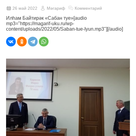
26 май 2022
Мәгариф
Комментарий
Илһам Байтирәк «Сабан туе»[audio
mp3="https://magarif-uku.ru/wp-
content/uploads/2022/05/Saban-tue-Iyun.mp3"][/audio]