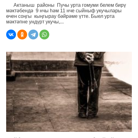
Актаныш районы Пучы урта гомуми белем бирү
мәктәбендә 9 нчы һәм 11 нче сыйныф укучылары
өчен соңгы кыңгырау бәйрәме үтте. Быел урта
мәктәпне ундүрт укучы,...