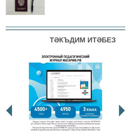
ТӘКЪДИМ ИТӘБЕЗ