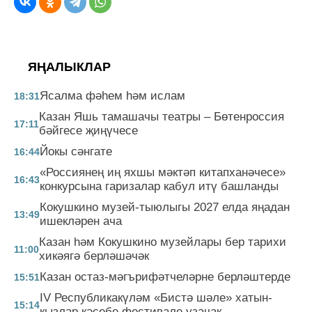
ЯҢАЛЫКЛАР
Ясалма фәһем һәм ислам
18:31
Казан Яшь тамашачы театры – Бөтенроссия
17:11
бәйгесе җиңүчесе
Йокы сәнгате
16:44
«Россиянең иң яхшы мәктәп китапханәчесе»
16:43
конкурсына гаризалар кабул итү башланды
Кокушкино музей-тыюлыгы 2027 елда яңадан
13:49
ишекләрен ача
Казан һәм Кокушкино музейлары бер тарихи
11:00
хикәягә берләшәчәк
Казан остаз-мәгърифәтчеләрне берләштерде
15:51
IV Республикакүләм «Бистә шәле» хатын-
15:14
кызлар кәсебе фестивале узачак