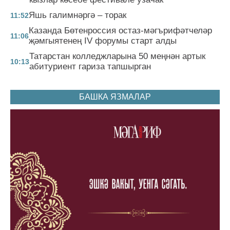
Яшь галимнәргә – торак
11:52
Казанда Бөтенроссия остаз-мәгърифәтчеләр
11:06
җәмгыятенең IV форумы старт алды
Татарстан колледжларына 50 меңнән артык
10:13
абитуриент гариза тапшырган
БАШКА ЯЗМАЛАР