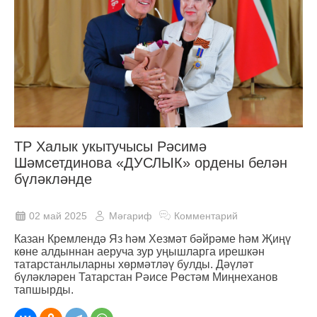
ТР Халык укытучысы Рәсимә
Шәмсетдинова «ДУСЛЫК» ордены белән
бүләкләнде
02 май 2025
Мәгариф
Комментарий
Казан Кремлендә Яз һәм Хезмәт бәйрәме һәм Җиңү
көне алдыннан аеруча зур уңышларга ирешкән
татарстанлыларны хөрмәтләү булды. Дәүләт
бүләкләрен Татарстан Рәисе Рөстәм Миңнеханов
тапшырды.