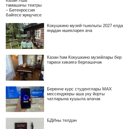
Казан Яшь
тамашачы театры
– Бөтенроссия
бәйгесе җиңүчесе
Кокушкино музей-тыюлыгы 2027 елда
яңадан ишекләрен ача
Казан һәм Кокушкино музейлары бер
тарихи хикәягә берләшәчәк
Беренче курс студентлары MAX
мессенджеры аша уку йорты
чатларына кушыла алачак
БДИны телдән