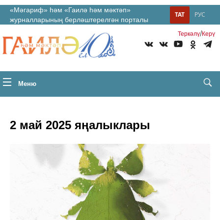
«Мәгариф» һәм «Гаилә һәм мәктәп»
ТАТ
РУС
журналларының берләштерелгән порталы
/
Теркəлү
Керү
Меню
2 май 2025 яңалыклары