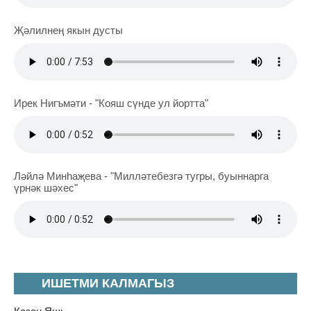
Җәлилнең якын дусты
Ирек Нигъмәти - "Кояш сүнде ул йортта"
Ләйлә Минһаҗева - "Милләтебезгә тугры, буыннарга
үрнәк шәхес"
ИШЕТМИ КАЛМАГЫЗ