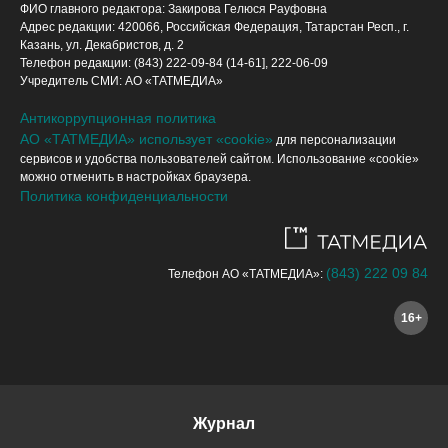
ФИО главного редактора: Закирова Гелюся Рауфовна
Адрес редакции: 420066, Российская Федерация, Татарстан Респ., г.
Казань, ул. Декабристов, д. 2
Телефон редакции: (843) 222-09-84 (14-61], 222-06-09
Учредитель СМИ: АО «ТАТМЕДИА»
Антикоррупционная политика
АО «ТАТМЕДИА» использует «cookie»
для персонализации
сервисов и удобства пользователей сайтом. Использование «cookie»
можно отменить в настройках браузера.
Политика конфиденциальности
(843) 222 09 84
Телефон АО «ТАТМЕДИА»:
16+
Журнал