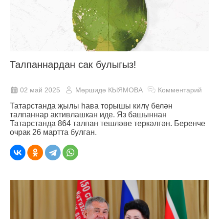
Талпаннардан сак булыгыз!
02 май 2025
Мөршидә КЫЯМОВА
Комментарий
Татарстанда җылы һава торышы килү белән
талпаннар активлашкан иде. Яз башыннан
Татарстанда 864 талпан тешләве теркәлгән. Беренче
очрак 26 мартта булган.