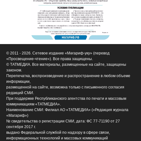
© 2011 - 2026. Сетевое издание «Мәгариф-уку» (перевод
«Просвещение-чтение»). Все права защищены.
© ТАТМЕДИА. Все материалы, размещенные на сайте, защищены
законом.
Перепечатка, воспроизведение и распространение в любом объеме
информации,
размещенной на сайте, возможна только с письменного согласия
редакций СМИ.
При поддержке Республиканского агентства по печати и массовым
коммуникациям «ТАТМЕДИА».
Наименование СМИ: Филиал АО «ТАТМЕДИА» («Редакция журнала
«Магариф»)
№ свидетельства о регистрации СМИ, дата: ФС 77-71190 от 27
сентября 2017 г.
выдано Федеральной службой по надзору в сфере связи,
информационных технологий и массовых коммуникаций