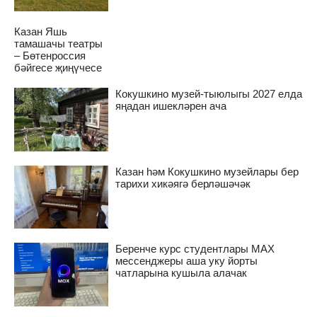
Казан Яшь
тамашачы театры
– Бөтенроссия
бәйгесе җиңүчесе
Кокушкино музей-тыюлыгы 2027 елда
яңадан ишекләрен ача
Казан һәм Кокушкино музейлары бер
тарихи хикәягә берләшәчәк
Беренче курс студентлары MAX
мессенджеры аша уку йорты
чатларына кушыла алачак