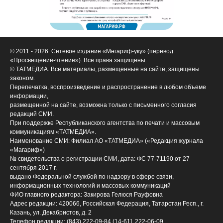
© 2011 - 2026. Сетевое издание «Мәгариф-уку» (перевод
«Просвещение-чтение»). Все права защищены.
© ТАТМЕДИА. Все материалы, размещенные на сайте, защищены
законом.
Перепечатка, воспроизведение и распространение в любом объеме
информации,
размещенной на сайте, возможна только с письменного согласия
редакций СМИ.
При поддержке Республиканского агентства по печати и массовым
коммуникациям «ТАТМЕДИА».
Наименование СМИ: Филиал АО «ТАТМЕДИА» («Редакция журнала
«Магариф»)
№ свидетельства о регистрации СМИ, дата: ФС 77-71190 от 27
сентября 2017 г.
выдано Федеральной службой по надзору в сфере связи,
информационных технологий и массовых коммуникаций
ФИО главного редактора: Закирова Гелюся Рауфовна
Адрес редакции: 420066, Российская Федерация, Татарстан Респ., г.
Казань, ул. Декабристов, д. 2
Телефон редакции: (843) 222-09-84 (14-61], 222-06-09