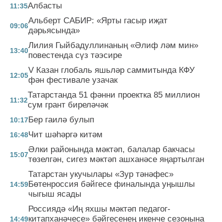
Албасты
11:35
Альберт САБИР: «Ярты гасыр иҗат
09:06
дәрьясында»
Лилия Гыйбадуллинаның «Әлиф ләм мин»
13:40
повестенда сүз тәэсире
V Казан глобаль яшьләр саммитында КФУ
12:05
фән фестивале узачак
Татарстанда 51 фәнни проектка 85 миллион
11:32
сум грант биреләчәк
Бер гаилә булып
10:17
Чит шәһәргә китәм
16:48
Әлки районында мәктәп, балалар бакчасы
15:07
төзелгән, сигез мәктәп ашханәсе яңартылган
Татарстан укучылары «Зур тәнәфес»
Бөтенроссия бәйгесе финалында уңышлы
14:59
чыгыш ясады
Россиядә «Иң яхшы мәктәп педагог-
китапханәчесе» бәйгесенең икенче сезонына
14:49