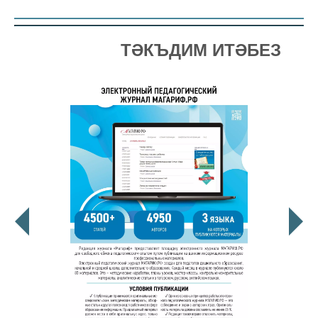
ТӘКЪДИМ ИТӘБЕЗ