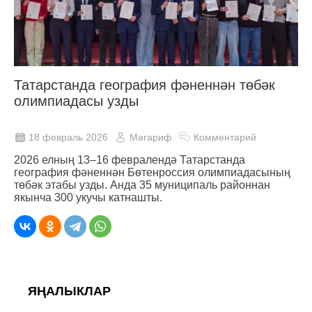
Татарстанда география фәненнән төбәк
олимпиадасы узды
18 февраль 2026
Мәгариф
Комментарий
2026 елның 13–16 февралендә Татарстанда
география фәненнән Бөтенроссия олимпиадасының
төбәк этабы узды. Анда 35 муниципаль районнан
якынча 300 укучы катнашты.
ЯҢАЛЫКЛАР