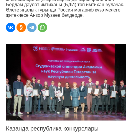
Бердәм дәүләт имтиханы (БДИ) төп имтихан булачак.
Әлеге яңалык турында Россия мәгариф күзәтчелеге
җитәкчесе Анзор Музаев белдерде.
Казанда республика конкурслары