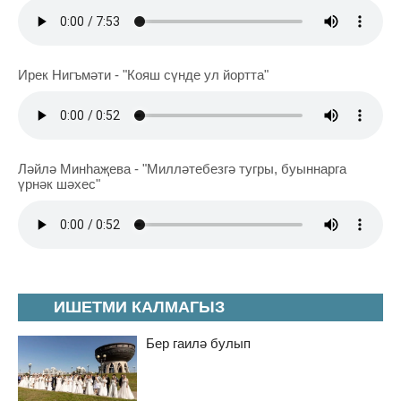
Ирек Нигъмәти - "Кояш сүнде ул йортта"
Ләйлә Минһаҗева - "Милләтебезгә тугры, буыннарга
үрнәк шәхес"
ИШЕТМИ КАЛМАГЫЗ
Бер гаилә булып