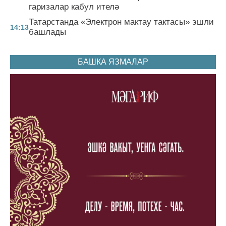
гаризалар кабул ителә
Татарстанда «Электрон мактау тактасы» эшли
14:13
башлады
БАШКА ЯЗМАЛАР