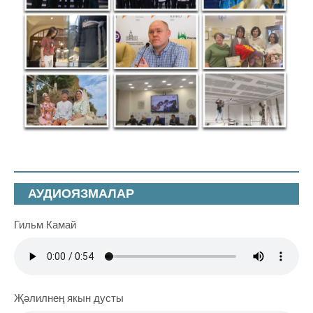
АУДИОЯЗМАЛАР
Гильм Камай
Җәлилнең якын дусты