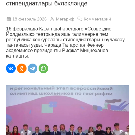
стипендиатлары бүләкләнде
18 февраль 2026
Мәгариф
Комментарий
16 февральдә Казан шәһәрендәге «Созвездие —
Йолдызлык» театрында яшь галимнәрне һәм
республика конкурслары стипендиатларын бүләкләү
тантанасы узды. Чарада Татарстан Фәннәр
академиясе президенты Рифкат Миңнеханов
катнашты.