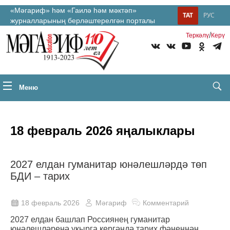
«Мәгариф» һәм «Гаилә һәм мәктәп»
ТАТ
РУС
журналларының берләштерелгән порталы
/
Теркəлү
Керү
Меню
18 февраль 2026 яңалыклары
2027 елдан гуманитар юнәлешләрдә төп
БДИ – тарих
18 февраль 2026
Мәгариф
Комментарий
2027 елдан башлап Россиянең гуманитар
юнәлешләренә укырга кергәндә тарих фәненнән