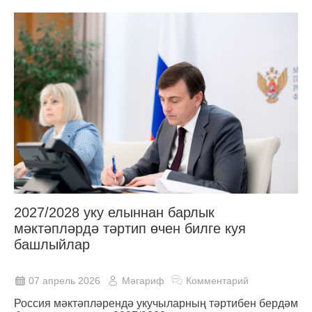
2027/2028 уку елыннан барлык
мәктәпләрдә тәртип өчен билге куя
башлыйлар
07 апрель 2026
Мәгариф
Комментарий
Россия мәктәпләрендә укучыларның тәртибен бердәм