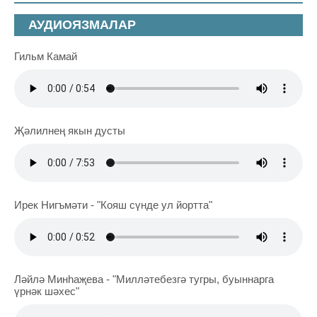
АУДИОЯЗМАЛАР
Гильм Камай
Җәлилнең якын дусты
Ирек Нигъмәти - "Кояш сүнде ул йортта"
Ләйлә Минһаҗева - "Милләтебезгә тугры, буыннарга
үрнәк шәхес"