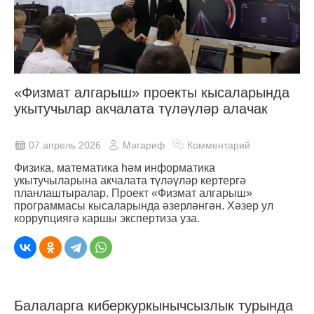
«Физмат алгарыш» проекты кысаларында
укытучылар акчалата түләүләр алачак
07 апрель 2026
Мәгариф
Комментарий
Физика, математика һәм информатика
укытучыларына акчалата түләүләр кертергә
планлаштыралар. Проект «Физмат алгарыш»
программасы кысаларында әзерләнгән. Хәзер ул
коррупциягә каршы экспертиза уза.
Балаларга киберкуркынычсызлык турында