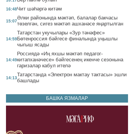
10:17
Чит шәһәргә китәм
16:48
Әлки районында мәктәп, балалар бакчасы
15:07
төзелгән, сигез мәктәп ашханәсе яңартылган
Татарстан укучылары «Зур тәнәфес»
Бөтенроссия бәйгесе финалында уңышлы
14:59
чыгыш ясады
Россиядә «Иң яхшы мәктәп педагог-
китапханәчесе» бәйгесенең икенче сезонына
14:49
гаризалар кабул ителә
Татарстанда «Электрон мактау тактасы» эшли
14:13
башлады
БАШКА ЯЗМАЛАР