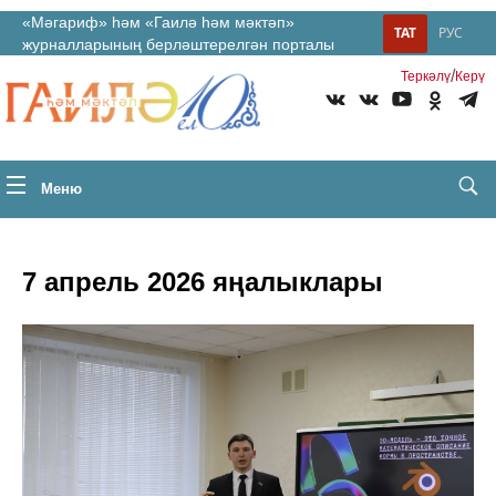
«Мәгариф» һәм «Гаилә һәм мәктәп»
ТАТ
РУС
журналларының берләштерелгән порталы
/
Теркəлү
Керү
Меню
7 апрель 2026 яңалыклары