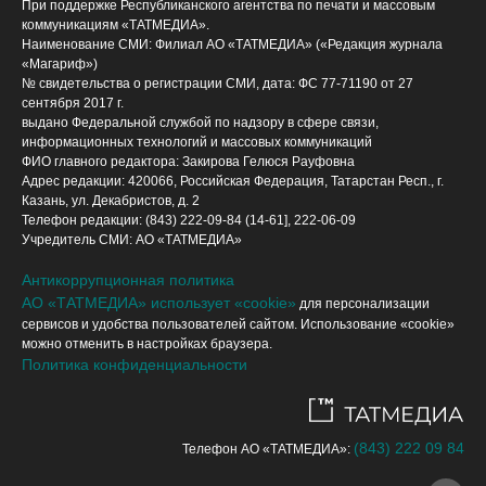
При поддержке Республиканского агентства по печати и массовым
коммуникациям «ТАТМЕДИА».
Наименование СМИ: Филиал АО «ТАТМЕДИА» («Редакция журнала
«Магариф»)
№ свидетельства о регистрации СМИ, дата: ФС 77-71190 от 27
сентября 2017 г.
выдано Федеральной службой по надзору в сфере связи,
информационных технологий и массовых коммуникаций
ФИО главного редактора: Закирова Гелюся Рауфовна
Адрес редакции: 420066, Российская Федерация, Татарстан Респ., г.
Казань, ул. Декабристов, д. 2
Телефон редакции: (843) 222-09-84 (14-61], 222-06-09
Учредитель СМИ: АО «ТАТМЕДИА»
Антикоррупционная политика
АО «ТАТМЕДИА» использует «cookie»
для персонализации
сервисов и удобства пользователей сайтом. Использование «cookie»
можно отменить в настройках браузера.
Политика конфиденциальности
(843) 222 09 84
Телефон АО «ТАТМЕДИА»: