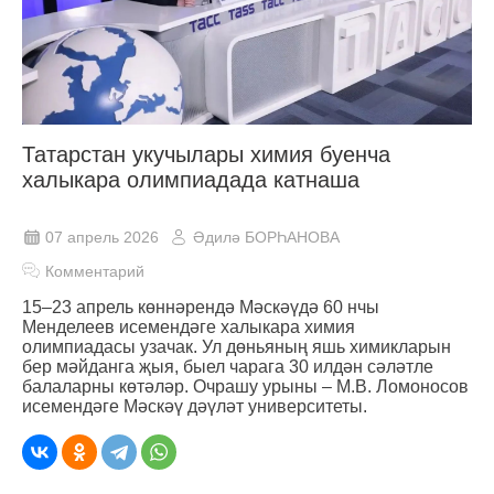
Татарстан укучылары химия буенча
халыкара олимпиадада катнаша
07 апрель 2026
Әдилә БОРҺАНОВА
Комментарий
15–23 апрель көннәрендә Мәскәүдә 60 нчы
Менделеев исемендәге халыкара химия
олимпиадасы узачак. Ул дөньяның яшь химикларын
бер мәйданга җыя, быел чарага 30 илдән сәләтле
балаларны көтәләр. Очрашу урыны – М.В. Ломоносов
исемендәге Мәскәү дәүләт университеты.