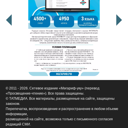
© 2011 - 2026. Сетевое издание «Мәгариф-уку» (перевод
«Просвещение-чтение»). Все права защищены.
© ТАТМЕДИА. Все материалы, размещенные на сайте, защищены
законом.
Перепечатка, воспроизведение и распространение в любом объеме
информации,
размещенной на сайте, возможна только с письменного согласия
редакций СМИ.