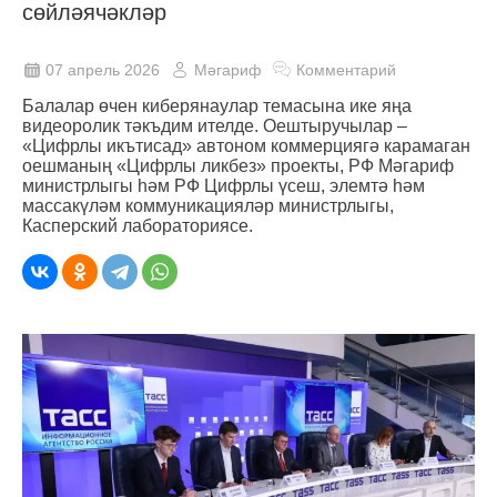
сөйләячәкләр
07 апрель 2026
Мәгариф
Комментарий
Балалар өчен киберянаулар темасына ике яңа
видеоролик тәкъдим ителде. Оештыручылар –
«Цифрлы икътисад» автоном коммерциягә карамаган
оешманың «Цифрлы ликбез» проекты, РФ Мәгариф
министрлыгы һәм РФ Цифрлы үсеш, элемтә һәм
массакүләм коммуникацияләр министрлыгы,
Касперский лабораториясе.