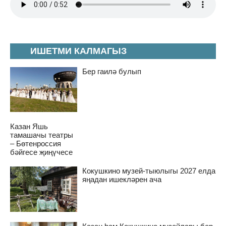
ИШЕТМИ КАЛМАГЫЗ
Бер гаилә булып
Казан Яшь
тамашачы театры
– Бөтенроссия
бәйгесе җиңүчесе
Кокушкино музей-тыюлыгы 2027 елда
яңадан ишекләрен ача