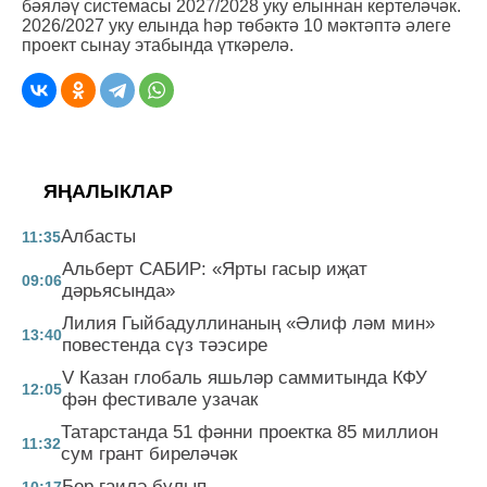
бәяләү системасы 2027/2028 уку елыннан кертеләчәк.
2026/2027 уку елында һәр төбәктә 10 мәктәптә әлеге
проект сынау этабында үткәрелә.
ЯҢАЛЫКЛАР
Албасты
11:35
Альберт САБИР: «Ярты гасыр иҗат
09:06
дәрьясында»
Лилия Гыйбадуллинаның «Әлиф ләм мин»
13:40
повестенда сүз тәэсире
V Казан глобаль яшьләр саммитында КФУ
12:05
фән фестивале узачак
Татарстанда 51 фәнни проектка 85 миллион
11:32
сум грант биреләчәк
Бер гаилә булып