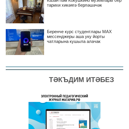
Казан һәм Кокушкино музейлары бер
тарихи хикәягә берләшәчәк
Беренче курс студентлары MAX
мессенджеры аша уку йорты
чатларына кушыла алачак
ТӘКЪДИМ ИТӘБЕЗ