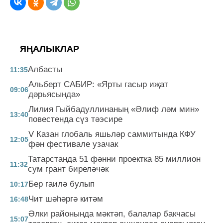
ЯҢАЛЫКЛАР
Албасты
11:35
Альберт САБИР: «Ярты гасыр иҗат
09:06
дәрьясында»
Лилия Гыйбадуллинаның «Әлиф ләм мин»
13:40
повестенда сүз тәэсире
V Казан глобаль яшьләр саммитында КФУ
12:05
фән фестивале узачак
Татарстанда 51 фәнни проектка 85 миллион
11:32
сум грант биреләчәк
Бер гаилә булып
10:17
Чит шәһәргә китәм
16:48
Әлки районында мәктәп, балалар бакчасы
15:07