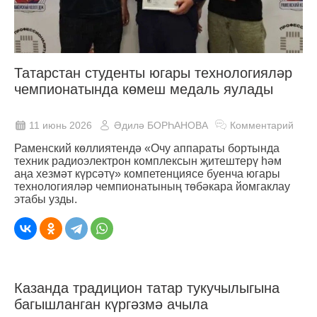
Татарстан студенты югары технологияләр
чемпионатында көмеш медаль яулады
11 июнь 2026
Әдилә БОРҺАНОВА
Комментарий
Раменский көллиятендә «Очу аппараты бортында
техник радиоэлектрон комплексын җитештерү һәм
аңа хезмәт күрсәтү» компетенциясе буенча югары
технологияләр чемпионатының төбәкара йомгаклау
этабы узды.
Казанда традицион татар тукучылыгына
багышланган күргәзмә ачыла