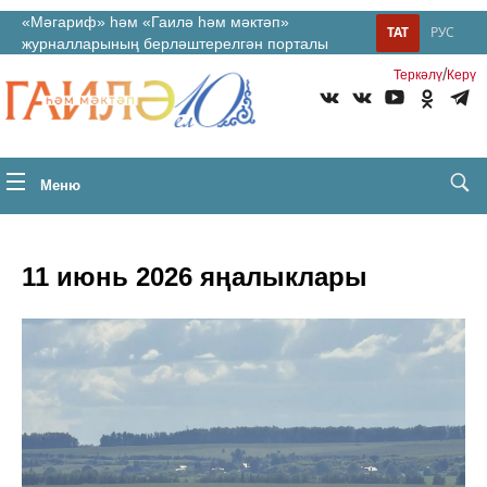
«Мәгариф» һәм «Гаилә һәм мәктәп»
ТАТ
РУС
журналларының берләштерелгән порталы
/
Теркəлү
Керү
Меню
11 июнь 2026 яңалыклары