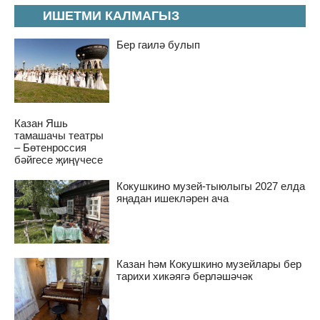
ИШЕТМИ КАЛМАГЫЗ
Бер гаилә булып
Казан Яшь
тамашачы театры
– Бөтенроссия
бәйгесе җиңүчесе
Кокушкино музей-тыюлыгы 2027 елда
яңадан ишекләрен ача
Казан һәм Кокушкино музейлары бер
тарихи хикәягә берләшәчәк