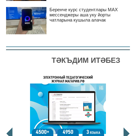
Беренче курс студентлары MAX
мессенджеры аша уку йорты
чатларына кушыла алачак
ТӘКЪДИМ ИТӘБЕЗ