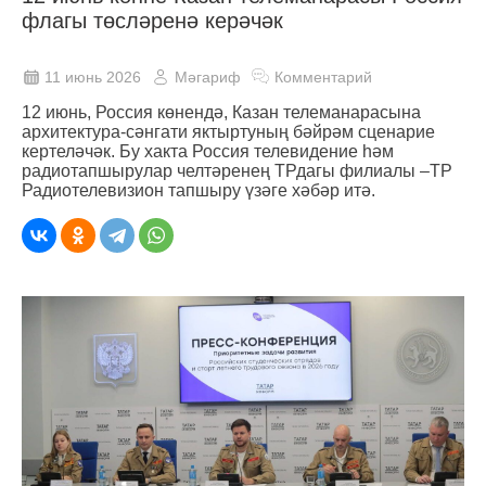
флагы төсләренә керәчәк
11 июнь 2026
Мәгариф
Комментарий
12 июнь, Россия көнендә, Казан телеманарасына
архитектура-сәнгати яктыртуның бәйрәм сценарие
кертеләчәк. Бу хакта Россия телевидение һәм
радиотапшырулар челтәренең ТРдагы филиалы –ТР
Радиотелевизион тапшыру үзәге хәбәр итә.