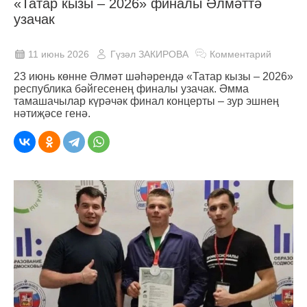
«Татар кызы – 2026» финалы Әлмәттә
узачак
11 июнь 2026
Гүзәл ЗАКИРОВА
Комментарий
23 июнь көнне Әлмәт шәһәрендә «Татар кызы – 2026»
республика бәйгесенең финалы узачак. Әмма
тамашачылар күрәчәк финал концерты – зур эшнең
нәтиҗәсе генә.