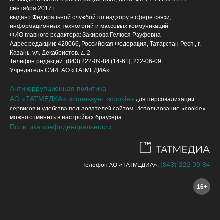
сентября 2017 г.
выдано Федеральной службой по надзору в сфере связи,
информационных технологий и массовых коммуникаций
ФИО главного редактора: Закирова Гелюся Рауфовна
Адрес редакции: 420066, Российская Федерация, Татарстан Респ., г.
Казань, ул. Декабристов, д. 2
Телефон редакции: (843) 222-09-84 (14-61], 222-06-09
Учредитель СМИ: АО «ТАТМЕДИА»
Антикоррупционная политика
АО «ТАТМЕДИА» использует «cookie»
для персонализации
сервисов и удобства пользователей сайтом. Использование «cookie»
можно отменить в настройках браузера.
Политика конфиденциальности
(843) 222 09 84
Телефон АО «ТАТМЕДИА»:
16+