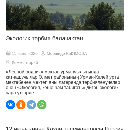
Экологик тәрбия балачактан
11 июнь 2026
Мөршидә КЫЯМОВА
Комментарий
«Лесной родник» мәктәп урманчылыгында
катнашучылар Әлмәт районының Урман-Кәләй урта
мәктәбенең мәктәп яны лагеренда тәрбияләнүчеләр
өчен «Экология, кеше һәм табигать» дигән экологик
чара үткәрде.
12 июнь көнне Казан телеманарасы Россия