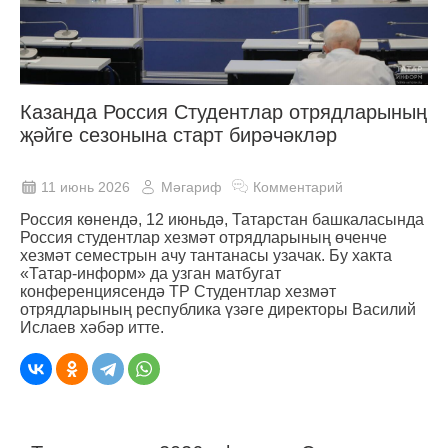
Казанда Россия Студентлар отрядларының
җәйге сезонына старт бирәчәкләр
11 июнь 2026
Мәгариф
Комментарий
Россия көнендә, 12 июньдә, Татарстан башкаласында
Россия студентлар хезмәт отрядларының өченче
хезмәт семестрын ачу тантанасы узачак. Бу хакта
«Татар-информ» да узган матбугат
конференциясендә ТР Студентлар хезмәт
отрядларының республика үзәге директоры Василий
Ислаев хәбәр итте.