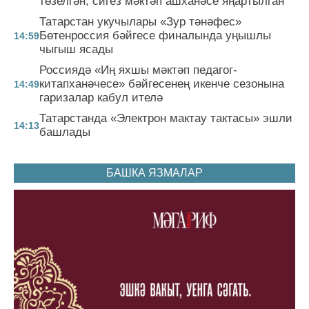
төзелгән, сигез мәктәп ашханәсе яңартылган
Татарстан укучылары «Зур тәнәфес»
Бөтенроссия бәйгесе финалында уңышлы
14:59
чыгыш ясады
Россиядә «Иң яхшы мәктәп педагог-
китапханәчесе» бәйгесенең икенче сезонына
14:49
гаризалар кабул ителә
Татарстанда «Электрон мактау тактасы» эшли
14:13
башлады
БАШКА ЯЗМАЛАР