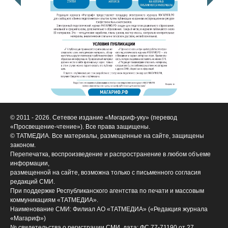
© 2011 - 2026. Сетевое издание «Мәгариф-уку» (перевод
«Просвещение-чтение»). Все права защищены.
© ТАТМЕДИА. Все материалы, размещенные на сайте, защищены
законом.
Перепечатка, воспроизведение и распространение в любом объеме
информации,
размещенной на сайте, возможна только с письменного согласия
редакций СМИ.
При поддержке Республиканского агентства по печати и массовым
коммуникациям «ТАТМЕДИА».
Наименование СМИ: Филиал АО «ТАТМЕДИА» («Редакция журнала
«Магариф»)
№ свидетельства о регистрации СМИ, дата: ФС 77-71190 от 27