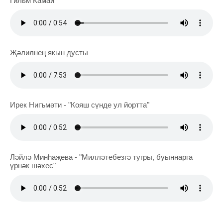
Гильм Камай
Җәлилнең якын дусты
Ирек Нигъмәти - "Кояш сүнде ул йортта"
Ләйлә Минһаҗева - "Милләтебезгә тугры, буыннарга
үрнәк шәхес"