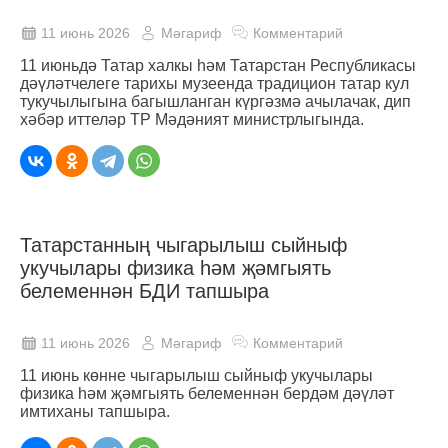
11 июнь 2026
Мәгариф
Комментарий
11 июньдә Татар халкы һәм Татарстан Республикасы
дәүләтчелеге тарихы музеенда традицион татар кул
тукучылыгына багышланган күргәзмә ачылачак, дип
хәбәр иттеләр ТР Мәдәният министрлыгында.
Татарстанның чыгарылыш сыйныф
укучылары физика һәм җәмгыять
белеменнән БДИ тапшыра
11 июнь 2026
Мәгариф
Комментарий
11 июнь көнне чыгарылыш сыйныф укучылары
физика һәм җәмгыять белеменнән бердәм дәүләт
имтиханы тапшыра.