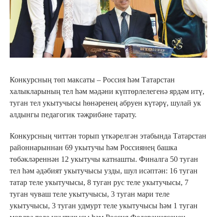
Конкурсның төп максаты – Россия һәм Татарстан
халыкларының тел һәм мәдәни күптөрлелегенә ярдәм итү,
туган тел укытучысы һөнәренең абруен күтәрү, шулай ук
алдынгы педагогик тәҗрибәне тарату.
Конкурсның читтән торып үткәрелгән этабында Татарстан
районнарыннан 69 укытучы һәм Россиянең башка
төбәкләреннән 12 укытучы катнашты. Финалга 50 туган
тел һәм әдәбият укытучысы узды, шул исәптән: 16 туган
татар теле укытучысы, 8 туган рус теле укытучысы, 7
туган чуваш теле укытучысы, 3 туган мари теле
укытучысы, 3 туган удмурт теле укытучысы һәм 1 туган