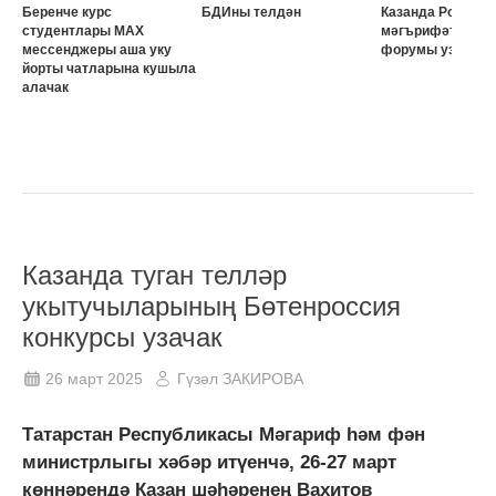
Беренче курс
БДИны телдән
Казанда Россия о
студентлары MAX
мәгърифәтчеләр
мессенджеры аша уку
форумы узачак
йорты чатларына кушыла
алачак
Казанда туган телләр
укытучыларының Бөтенроссия
конкурсы узачак
26 март 2025
Гүзәл ЗАКИРОВА
Татарстан Республикасы Мәгариф һәм фән
министрлыгы хәбәр итүенчә, 26-27 март
көннәрендә Казан шәһәренең Вахитов