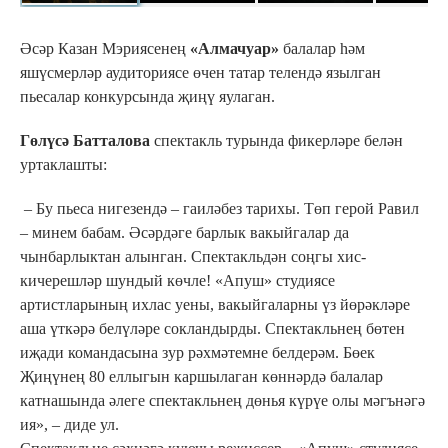
Әсәр Казан Мэриясенең
«Алмачуар»
балалар һәм
яшүсмерләр аудиториясе өчен татар телендә язылган
пьесалар конкурсында җиңү яулаган.
Гөлүсә Батталова
спектакль турында фикерләре белән
уртаклашты:
– Бу пьеса нигезендә – гаиләбез тарихы. Төп герой Равил
– минем бабам. Әсәрдәге барлык вакыйгалар да
чынбарлыктан алынган. Спектакльдән соңгы хис-
кичерешләр шундый көчле! «Апуш» студиясе
артистларының ихлас уены, вакыйгаларны үз йөрәкләре
аша үткәрә белүләре сокландырды. Спектакльнең бөтен
иҗади командасына зур рәхмәтемне белдерәм. Бөек
Җиңүнең 80 еллыгын каршылаган көннәрдә балалар
катнашында әлеге спектакльнең дөнья күрүе олы мәгънәгә
ия», – диде ул.