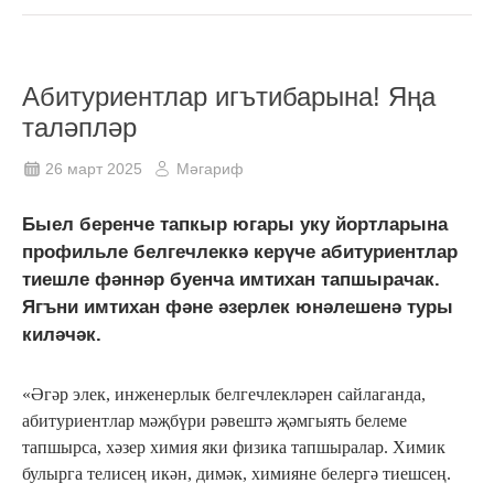
Абитуриентлар игътибарына! Яңа
таләпләр
26 март 2025
Мәгариф
Быел беренче тапкыр югары уку йортларына
профильле белгечлеккә керүче абитуриентлар
тиешле фәннәр буенча имтихан тапшырачак.
Ягъни имтихан фәне әзерлек юнәлешенә туры
киләчәк.
«Әгәр элек, инженерлык белгечлекләрен сайлаганда,
абитуриентлар мәҗбүри рәвештә җәмгыять белеме
тапшырса, хәзер химия яки физика тапшыралар. Химик
булырга телисең икән, димәк, химияне белергә тиешсең.