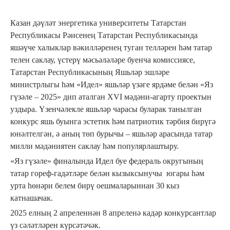
Казан дәүләт энергетика университеты Татарстан
Республикасы Рәисенең Татарстан Республикасында
яшәүче халыклар вәкилләренең туган телләрен һәм татар
телен саклау, үстерү мәсьәләләре буенча комиссиясе,
Татарстан Республикасының Яшьләр эшләре
министрлыгы һәм «Идел» яшьләр үзәге ярдәме белән «Яз
гүзәле – 2025» дип аталган XVI мәдәни-агарту проектын
уздыра. Үзенчәлекле яшьләр чарасы буларак танылган
конкурс яшь буынга эстетик һәм патриотик тәрбия бирүгә
юнәлтелгән, ә аның төп бурычы – яшьләр арасында татар
милли мәдәниятен саклау һәм популярлаштыру.
«Яз гүзәле» финалында Идел буе федераль округының
татар гореф-гадәтләре белән кызыксынучы югары һәм
урта һөнәри белем бирү оешмаларыннан 30 кыз
катнашачак.
2025 елның 2 апреленнән 8 апреленә кадәр конкурсантлар
үз сәләтләрен күрсәтәчәк.