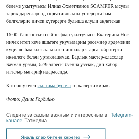
белеме укытучысы Илназ Әхмәтҗанов SCAMPER ысулы
тарих дәресләрендә креативлыкны үстерергә һәм
билгеләрне ничек күтәрергә булыша алуын аңлатачак.
16:00: башлангыч сыйныфлар укытучысы Екатерина Нос
ничек итеп кече яшьтәге укучыларны рәсемнәр ярдәмендә
күңелле һәм кызыклы итеп иншалар язарга өйрәтергә
икәнлеге белән уртаклашачак. Барлык мастер-класслар
Бауман урамы, 62/9 адресы буенча узачак, дип хәбәр
иттеләр мәгариф идарәсендә.
Катнашу өчен
сылтама буенча
теркәлергә кирәк.
Фото: Денис Гордийко
Следите за самым важным и интересным в
Telegram-
канале
Татмедиа
Яңалыклар битенә керегез