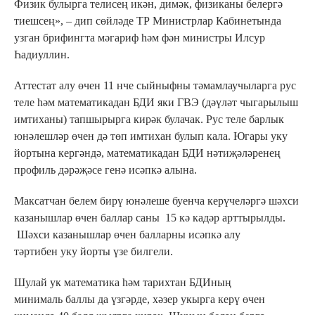
Физик булырга телисең икән, димәк, физиканы белергә
тиешсең», – дип сөйләде ТР Министрлар Кабинетында
узган брифингта мәгариф һәм фән министры Илсур
Һадиуллин.
Аттестат алу өчен 11 нче сыйныфны тәмамлаучыларга рус
теле һәм математикадан БДИ яки ГВЭ (дәүләт чыгарылыш
имтиханы) тапшырырга кирәк булачак. Рус теле барлык
юнәлешләр өчен дә төп имтихан булып кала. Югары уку
йортына кергәндә, математикадан БДИ нәтиҗәләренең
профиль дәрәҗәсе генә исәпкә алына.
Максатчан белем бирү юнәлеше буенча керүчеләргә шәхси
казанышлар өчен баллар саны 15 кә кадәр арттырылды.
Шәхси казанышлар өчен балларны исәпкә алу
тәртибен уку йорты үзе билгели.
Шулай ук математика һәм тарихтан БДИның
минималь баллы да үзгәрде, хәзер укырга керү өчен