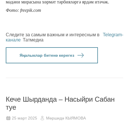
мәдәни мирасына хөрмәт тәрбияләргә ярдәм итәчәк.
Фото: freepik.com
Следите за самым важным и интересным в
Telegram-
канале
Татмедиа
Яңалыклар битенә керегез
Кече Шырданда – Насыйри Сабан
туе
25 март 2025
Мөршидә КЫЯМОВА