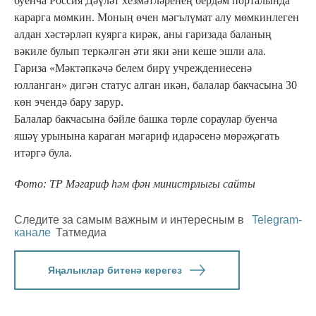
буенча Россия Дәүләт хезмәтләренең бердәм порталында
карарга мөмкин. Моның өчен мәгълүмат алу мөмкинлеген
алдан хәстәрләп куярга кирәк, аны гаризада баланың
вәкиле булып теркәлгән әти яки әни кеше эшли ала.
Гариза «Мәктәпкәчә белем бирү учреждениесенә
юлланган» дигән статус алган икән, балалар бакчасына 30
көн эчендә бару зарур.
Балалар бакчасына бәйле башка төрле сораулар буенча
яшәү урынына караган мәгариф идарәсенә мөрәҗәгать
итәргә була.
Фото: ТР Мәгариф һәм фән министрлыгы сайты
Следите за самым важным и интересным в
Telegram-
канале
Татмедиа
Яңалыклар битенә керегез