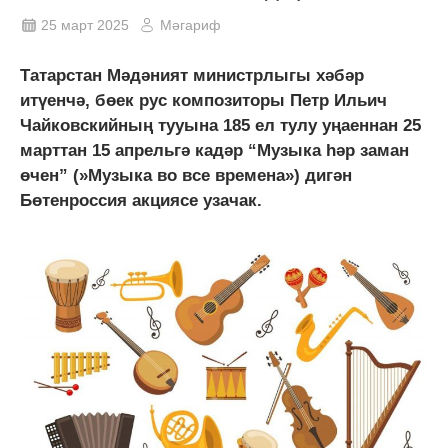
25 март 2025
Мәгариф
Татарстан Мәдәният министрлыгы хәбәр
итүенчә, бөек рус композиторы Петр Ильич
Чайковскийның тууына 185 ел тулу уңаеннан 25
марттан 15 апрельгә кадәр “Музыка һәр заман
өчен” (»Музыка во все времена») дигән
Бөтенроссия акциясе узачак.