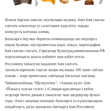
Илнең барлык мәктәп укучылары музыка, бию һәм сынлы
сәнгать өлкәсендә үз сәләтләрен күрсәтеп, иҗади
конкурста катнаша алачак.
Балаларга бер яки берничә номинациядә эш әзерләргә
кирәк булачак: инструменталь иҗат, вокал, хореография
һәм сынлы сәнгать. Гаризалар Культурадляшкольников.РФ
порталындагы шәхси кабинет аша кабул ителә.
Россиянең танылган мәдәният һәм сәнгать
эшлеклеләреннән торган жюри иң яхшы 100 эшне сайлап
алачак – алар проектның сайтында басылып чыгачак.
Чайковскийның “Щелкунчик”, «Аккош күле» һәм
«Йокыга талган гүзәл» («Спящая красавица») кебек
әсәрләре бөтен дөньяга танылган чын шедеврлар булып
тора. Әлеге акциядә катнашу балаларга үз күзаллауларын
киңәйтергә, рухи дөньясын баетырга һәм Россиянең