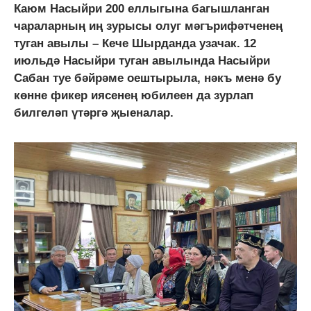
Каюм Насыйри 200 еллыгына багышланган
чараларның иң зурысы олуг мәгърифәтченең
туган авылы – Кече Шырданда узачак. 12
июльдә Насыйри туган авылында Насыйри
Сабан туе бәйрәме оештырыла, нәкъ менә бу
көнне фикер иясенең юбилеен да зурлап
билгеләп үтәргә җыеналар.