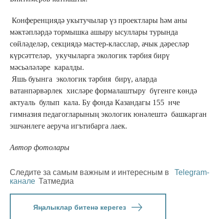
Конференциядә укытучылар үз проектлары һәм аны
мәктәпләрдә тормышка ашыру ысуллары турында
сөйләделәр, секциядә мастер-класслар, ачык дәресләр
күрсәттеләр, укучыларга экологик тәрбия бирү
мәсьәләләре каралды.
Яшь буынга экологик тәрбия бирү, аларда
ватанпәрвәрлек хисләре формалаштыру бүгенге көндә
актуаль булып кала. Бу фонда Казандагы 155 нче
гимназия педагогларының экологик юнәлештә башкарган
эшчәнлеге аеруча игътибарга лаек.
Автор фотолары
Следите за самым важным и интересным в
Telegram-
канале
Татмедиа
Яңалыклар битенә керегез