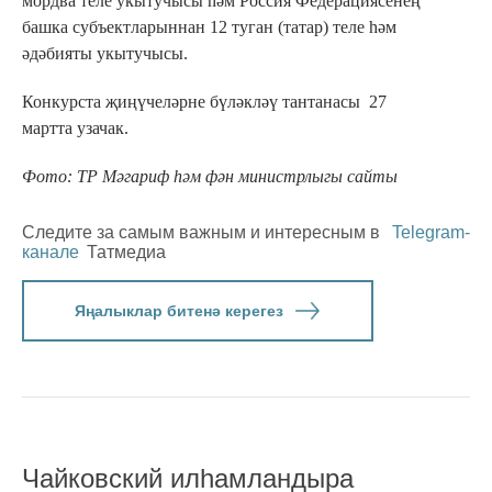
мордва теле укытучысы һәм Россия Федерациясенең
башка субъектларыннан 12 туган (татар) теле һәм
әдәбияты укытучысы.
Конкурста җиңүчеләрне бүләкләү тантанасы 27
мартта узачак.
Фото: ТР Мәгариф һәм фән министрлыгы сайты
Следите за самым важным и интересным в
Telegram-
канале
Татмедиа
Яңалыклар битенә керегез
Чайковский илһамландыра