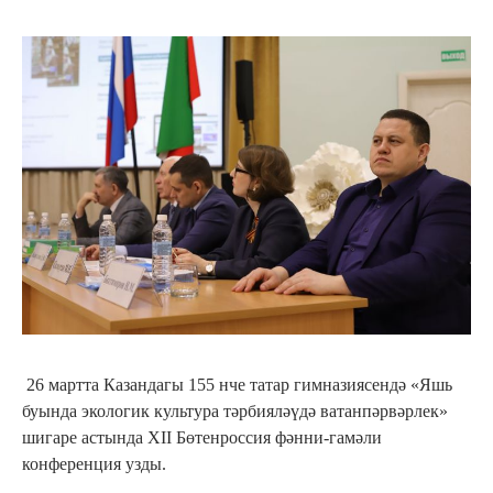
26 мартта Казандагы 155 нче татар гимназиясендә «Яшь
буында экологик культура тәрбияләүдә ватанпәрвәрлек»
шигаре астында XII Бөтенроссия фәнни-гамәли
конференция узды.