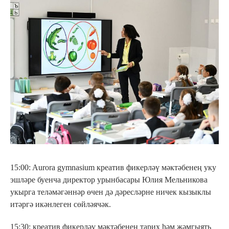
15:00: Aurora gymnasium креатив фикерләү мәктәбенең уку
эшләре буенча директор урынбасары Юлия Мельникова
укырга теләмәгәннәр өчен дә дәресләрне ничек кызыклы
итәргә икәнлеген сөйләячәк.
15:30: креатив фикерләү мәктәбенең тарих һәм җәмгыять