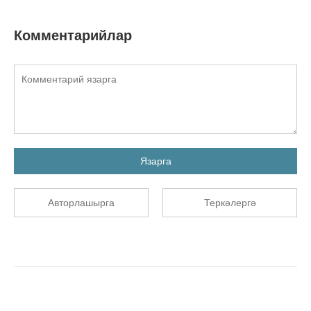
Комментарийлар
Язарга
Авторлашырга
Теркәлергә