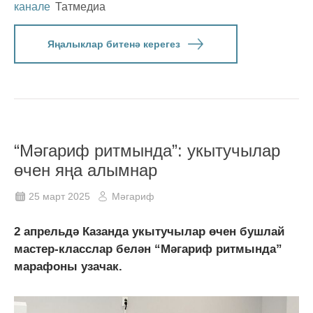
канале
Татмедиа
Яңалыклар битенә керегез
“Мәгариф ритмында”: укытучылар
өчен яңа алымнар
25 март 2025
Мәгариф
2 апрельдә Казанда укытучылар өчен бушлай
мастер-класслар белән “Мәгариф ритмында”
марафоны узачак.