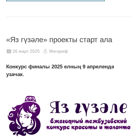
«Яз гүзәле» проекты старт ала
26 март 2025
Мәгариф
Конкурс финалы 2025 елның 9 апрелендә
узачак.