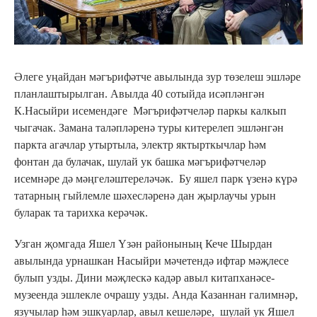
Әлеге уңайдан мәгърифәтче авылында зур төзелеш эшләре
планлаштырылган. Авылда 40 сотыйда исәпләнгән
К.Насыйри исемендәге Мәгърифәтчеләр паркы калкып
чыгачак. Замана таләпләренә туры китерелеп эшләнгән
паркта агачлар утыртыла, электр яктырткычлар һәм
фонтан да булачак, шулай ук башка мәгърифәтчеләр
исемнәре дә мәңгеләштереләчәк. Бу яшел парк үзенә күрә
татарның гыйлемле шәхесләренә дан җырлаучы урын
буларак та тарихка керәчәк.
Узган җомгада Яшел Үзән районының Кече Шырдан
авылында урнашкан Насыйри мәчетендә ифтар мәҗлесе
булып узды. Дини мәҗлескә кадәр авыл китапханәсе-
музеенда эшлекле очрашу узды. Анда Казаннан галимнәр,
язучылар һәм эшкуарлар, авыл кешеләре, шулай ук Яшел