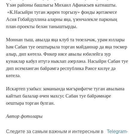
Үзән районы башлыгы Михаил Афанасьев катнашты.
«К.Насыйри туган җирен торгызу» фонды җитәкчесе
Асия Гобәйдуллина аларны яңа, үзенчәлекле паркның
план-проекты белән таныштырды.
Моннан тыш, авылда яңа клуб та төзеләчәк, урам юллары
һәм Сабан туе оештырыла торган мәйданнар да яңа төсмер
алыр, дип көтелә. Фикер иясе авылы юбилейга зур
кунаклар кабул итүгә ныклап әзерләнә. Насыйри Сабан туе
дип исемләнгән бәйрәмгә республика Рәисе килүе дә
көтелә.
Искәртеп узабыз: заманында мәгърифәтче туган авылына
кайтып балалар өчен махсус Сабан туе бәйрәмнәре
оештыра торган булган.
Автор фотолары
Следите за самым важным и интересным в
Telegram-