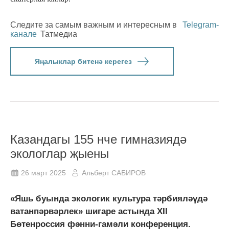
Следите за самым важным и интересным в
Telegram-
канале
Татмедиа
Яңалыклар битенә керегез
Казандагы 155 нче гимназиядә
экологлар җыены
26 март 2025
Альберт САБИРОВ
«Яшь буында экологик культура тәрбияләүдә
ватанпәрвәрлек» шигаре астында XII
Бөтенроссия фәнни-гамәли конференция.