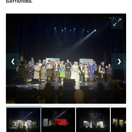
Батталова.
❮
❯