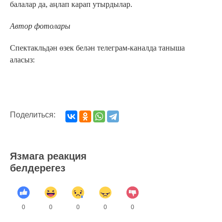
балалар да, аңлап карап утырдылар.
Автор фотолары
Спектакльдән өзек белән телеграм-каналда таныша
аласыз:
Поделиться:
Язмага реакция
белдерегез
0
0
0
0
0