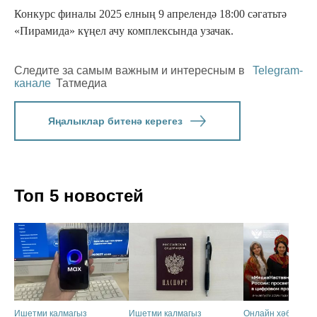
Конкурс финалы 2025 елның 9 апрелендә 18:00 сәгатьтә
«Пирамида» күңел ачу комплексында узачак.
Следите за самым важным и интересным в
Telegram-
канале
Татмедиа
Яңалыклар битенә керегез
Топ 5 новостей
Ишетми калмагыз
Ишетми калмагыз
Онлайн хәбәрләр