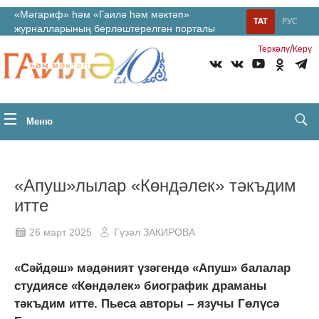
«Мәгариф» һәм «Гаилә һәм мәктәп»
ТАТ
РУС
журналларының берләштерелгән порталы
/
Теркəлү
Керү
Меню
«Апуш»лылар «Көндәлек» тәкъдим
итте
26 март 2025
Гүзәл ЗАКИРОВА
«Сәйдәш» мәдәният үзәгендә «Апуш» балалар
студиясе «Көндәлек» биографик драманы
тәкъдим итте. Пьеса авторы – язучы Гөлүсә