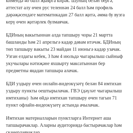
кимендә 40 балл җыярга кирәк. Шуның белән бергә,
аттестат алу өчен рус теленнән 24 балл һәм профиль
дәрәҗәсендәге математикадан 27 балл җитә, әмма бу вузга
керү өчен җитәрлек булмаячак.
БДИның вакытыннан алда тапшыру чоры 21 мартта
башланды һәм 21 апрельгә кадәр дәвам итәчәк. БДИның
төп тапшыру вакыты 23 майдан 11 июньгә кадәр узачак.
Узган елдагы кебек, 3 һәм 4 июльдә чыгарылыш сыйныф
укучылары нәтиҗәне яхшырту максатыннан бер
предметны яңадан тапшыра алачак.
БДИ уздыру өчен онлайн-видеокүзәтү белән 84 имтихан
уздыру пункты оештырылачак. ГВЭ (дәүләт чыгарылыш
имтиханы) һәм өйдә имтихан тапшыру өчен тагын 71
пункт офлайн-видеокүзәтү астында ачылачак.
Имтихан материалларын пунктларга Интернет аша
тапшырачаклар. Аларны аудиториядә бастырачаклар һәм
сканерлаячаклар.