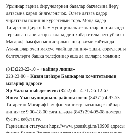
Урыннар гариза бирүчеләрнең балалар бакчасына йөрү
датасына карап билгеләнәчәк. Әлеге датага кадәр
чираттагы позиция күрсәтелми тора. Моңа кадәр
Татарстан Дәүләт һәм муниципаль хезмәтләр порталында
теркәлгән гаризалар саклана, дип хәбәр ителә республика
Мәгариф һәм фән министрлыгының рәсми сайтында.
Ата-аналар өчен махсус «кайнар линия» эшли, сорауларны
белгечләргә башка телефоннар аша да юлларга мөмкин:
(843)223-22-10 ‒
«кайнар линия»
223-23-80 ‒
Казан шәһәре Башкарма комитетының
мәгариф идарәсе
Яр Чаллы шәһәре өчен:
(8552)56-14-71, 56-12-67
Яшел Үзән муниципаль районы өчен:
(84371) 4-97-53
Татарстан Мәгариф һәм фән министрлыгының «кайнар
линия»се 9.00–18.00 сәгатьләрдә (843) 294-95-08 номеры
буенча кабул итә.
Гаризаның статусын https://www.gosuslugi.ru/10909 адресы