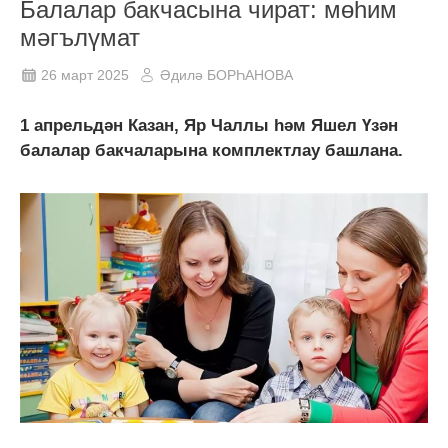
Балалар бакчасына чират: мөһим
мәгълүмат
26 март 2025
Әдилә БОРҺАНОВА
1 апрельдән Казан, Яр Чаллы һәм Яшел Үзән
балалар бакчаларына комплектлау башлана.