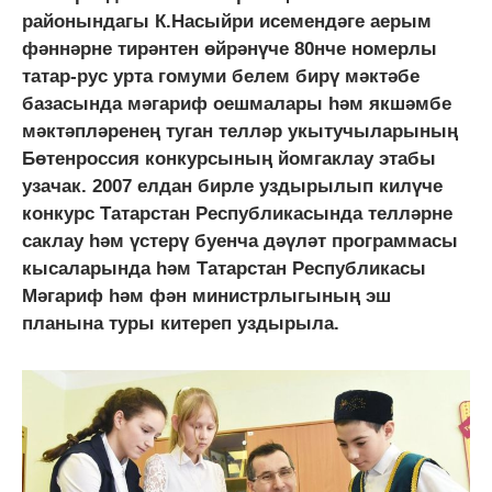
районындагы К.Насыйри исемендәге аерым
фәннәрне тирәнтен өйрәнүче 80нче номерлы
татар-рус урта гомуми белем бирү мәктәбе
базасында мәгариф оешмалары һәм якшәмбе
мәктәпләренең туган телләр укытучыларының
Бөтенроссия конкурсының йомгаклау этабы
узачак. 2007 елдан бирле уздырылып килүче
конкурс Татарстан Республикасында телләрне
саклау һәм үстерү буенча дәүләт программасы
кысаларында һәм Татарстан Республикасы
Мәгариф һәм фән министрлыгының эш
планына туры китереп уздырыла.