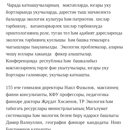
Чарада катнашучыларның мәктәпләрдә, югары уку
йортларында укучыларда, дәрестән тыш эшчәнлектә
балаларда экологик культура һәм патриотик хисләр
тәрбияләү, ватанпәрвәрлек хисләр тәрбияләүдә
орнитологиянең роле, туган тел һәм әдәбият дәресләрендә
экологик тәрбиянең куелышы һәм башка темаларга
чыгышлары тыңланылды. Экологик проблемалар, аларны
чишү юллары хакында фикер алыштылар.
Конференциядә республика һәм башкалабыз
мәктәпләренең төрле фән укытучылары, югары уку
йортлары галимнәре, укучылар катнашты.
155 нче гимназия директоры Наил Фазылов, мәктәпнең
фәнни консультанты, КФУ профессоры, педагогика
фәннәре докторы Җәүдәт Хөсәенов, ТР Экология һәм
табигать ресурслары министрлыгының Мәгълүмат
системалары һәм экологик белем бирү идарәсе башлыгы
Дамир Вәлиуллин, география фәннәре кандидаты Нияз
Биктимеров катнашты.