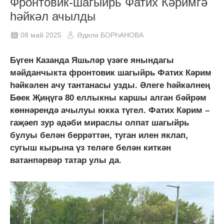
Фронтовик-шагыйрь Фатих Кәримгә
һәйкәл ачылды
08 май 2025
Әдилә БОРҺАНОВА
Бүген Казанда Яшьләр үзәге янындагы
мәйданчыкта фронтовик шагыйрь Фатих Кәрим
һәйкәлен ачу тантанасы узды. Әлеге һәйкәлнең
Бөек Җиңүгә 80 еллыкны каршы алган бәйрәм
көннәрендә ачылуы юкка түгел. Фатих Кәрим –
гаҗәеп зур әдәби мираслы олпат шагыйрь
булуы белән беррәттән, туган илен яклап,
сугыш кырына үз теләге белән киткән
ватанпәрвәр татар улы да.