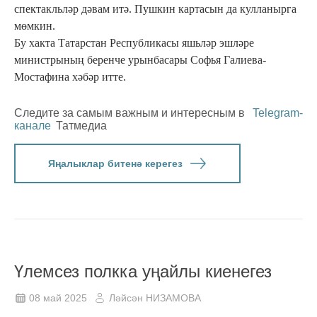
спектакльләр дәвам итә. Пушкин картасын да кулланырга
мөмкин.
Бу хакта Татарстан Республикасы яшьләр эшләре
министрының беренче урынбасары Софья Галиева-
Мостафина хәбәр итте.
Следите за самым важным и интересным в
Telegram-
канале
Татмедиа
Яңалыклар битенә керегез
Үлемсез полкка уңайлы киенегез
08 май 2025
Ләйсән НИЗАМОВА