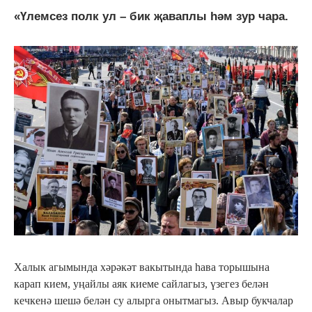
«Үлемсез полк ул – бик җаваплы һәм зур чара.
Халык агымында хәрәкәт вакытында һава торышына
карап кием, уңайлы аяк киеме сайлагыз, үзегез белән
кечкенә шешә белән су алырга онытмагыз. Авыр букчалар