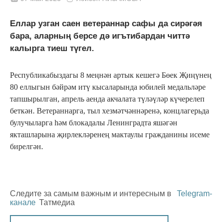
Еллар узган саен ветераннар сафы да сирәгәя
бара, аларның берсе дә игътибардан читтә
калырга тиеш түгел.
Республикабыздагы 8 меңнән артык кешегә Бөек Җиңүнең
80 еллыгын бәйрәм итү кысаларында юбилей медальләре
тапшырылган, апрель аенда акчалата түләүләр күчерелеп
беткән. Ветераннарга, тыл хезмәтчәннәренә, концлагерьда
булучыларга һәм блокадалы Ленинградта яшәгән
якташларына җирлекләренең мактаулы гражданины исеме
бирелгән.
Следите за самым важным и интересным в
Telegram-
канале
Татмедиа