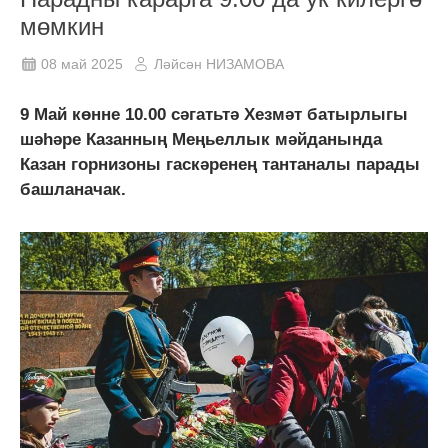
мөмкин
08 май 2025
Ләйсән НИЗАМОВА
9 Май көнне 10.00 сәгатьтә Хезмәт батырлыгы
шәһәре Казанның Меңьеллык мәйданында
Казан горнизоны гаскәренең тантаналы парады
башланачак.