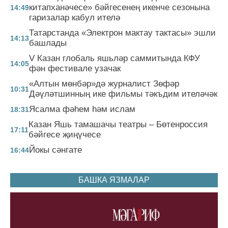
китапханәчесе» бәйгесенең икенче сезонына
14:49
гаризалар кабул ителә
Татарстанда «Электрон мактау тактасы» эшли
14:13
башлады
V Казан глобаль яшьләр саммитында КФУ
14:05
фән фестивале узачак
«Алтын мөнбәр»дә журналист Зөфәр
10:31
Дәүләтшинның ике фильмы тәкъдим ителәчәк
Ясалма фәһем һәм ислам
18:31
Казан Яшь тамашачы театры – Бөтенроссия
17:11
бәйгесе җиңүчесе
Йокы сәнгате
16:44
БАШКА ЯЗМАЛАР