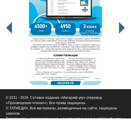
© 2011 - 2026. Сетевое издание «Мәгариф-уку» (перевод
«Просвещение-чтение»). Все права защищены.
© ТАТМЕДИА. Все материалы, размещенные на сайте, защищены
законом.
Перепечатка, воспроизведение и распространение в любом объеме
информации,
размещенной на сайте, возможна только с письменного согласия