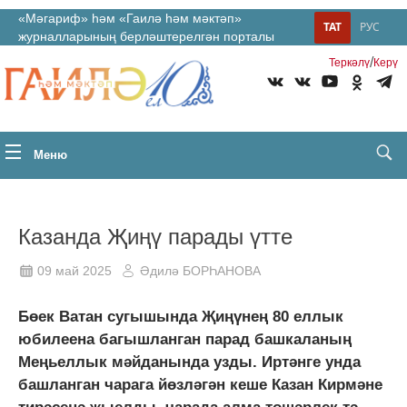
«Мәгариф» һәм «Гаилә һәм мәктәп»
ТАТ
РУС
журналларының берләштерелгән порталы
/
Теркəлү
Керү
Меню
Казанда Җиңү парады үтте
09 май 2025
Әдилә БОРҺАНОВА
Бөек Ватан сугышында Җиңүнең 80 еллык
юбилеена багышланган парад башкаланың
Меңьеллык мәйданында узды. Иртәнге унда
башланган чарага йөзләгән кеше Казан Кирмәне