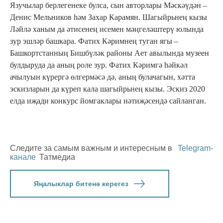
Язучылар берлегенеке булса, сын авторлары Мәскәүдән –
Денис Мельников һәм Захар Карамян. Шагыйрьнең кызы
Ләйлә ханым да әтисенең исемен мәңгеләштерү юлында
зур эшләр башкара. Фатих Кәримнең туган ягы –
Башкортстанның Бишбүләк районы Ает авылында музеен
булдыруда да аның роле зур. Фатих Кәримгә һәйкәл
ачылуын күрергә өлгермәсә дә, аның булачагын, хәтта
эскизларын да күреп кала шагыйрьнең кызы. Эскиз 2020
елда иҗади конкурс йомгаклары нәтиҗәсендә сайланган.
Следите за самым важным и интересным в
Telegram-
канале
Татмедиа
Яңалыклар битенә керегез