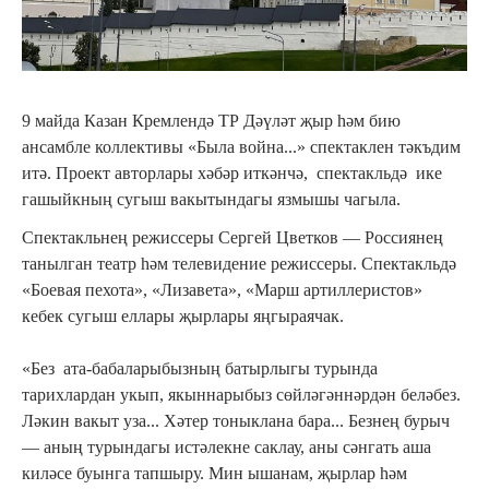
9 майда Казан Кремлендә ТР Дәүләт җыр һәм бию
ансамбле коллективы «Была война...» спектаклен тәкъдим
итә. Проект авторлары хәбәр иткәнчә, спектакльдә ике
гашыйкның сугыш вакытындагы язмышы чагыла.
Спектакльнең режиссеры Сергей Цветков — Россиянең
танылган театр һәм телевидение режиссеры. Спектакльдә
«Боевая пехота», «Лизавета», «Марш артиллеристов»
кебек сугыш еллары җырлары яңгыраячак.
«Без ата-бабаларыбызның батырлыгы турында
тарихлардан укып, якыннарыбыз сөйләгәннәрдән беләбез.
Ләкин вакыт уза... Хәтер тоныклана бара... Безнең бурыч
— аның турындагы истәлекне саклау, аны сәнгать аша
киләсе буынга тапшыру. Мин ышанам, җырлар һәм