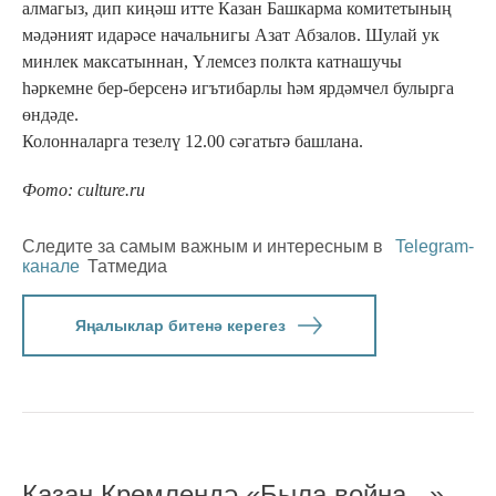
алмагыз, дип киңәш итте Казан Башкарма комитетының
мәдәният идарәсе начальнигы Азат Абзалов. Шулай ук
минлек максатыннан, Үлемсез полкта катнашучы
һәркемне бер-берсенә игътибарлы һәм ярдәмчел булырга
өндәде.
Колонналарга тезелү 12.00 сәгатьтә башлана.
Фото: culture.ru
Следите за самым важным и интересным в
Telegram-
канале
Татмедиа
Яңалыклар битенә керегез
Казан Кремлендә «Была война...»