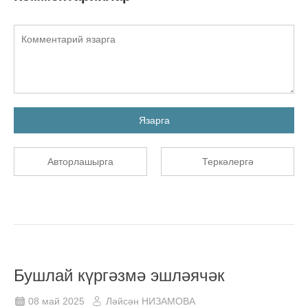
Язарга
Авторлашырга
Теркәлергә
Бушлай күргәзмә эшләячәк
08 май 2025
Ләйсән НИЗАМОВА