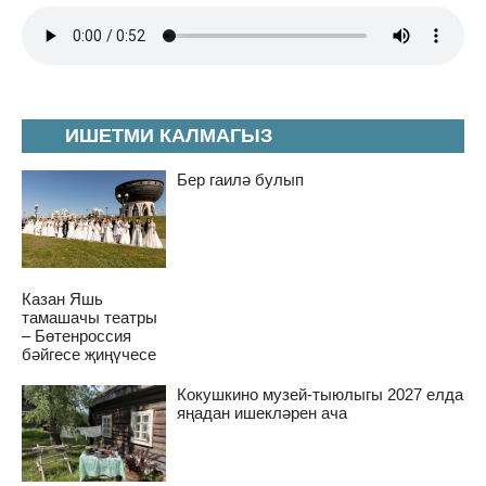
ИШЕТМИ КАЛМАГЫЗ
Бер гаилә булып
Казан Яшь
тамашачы театры
– Бөтенроссия
бәйгесе җиңүчесе
Кокушкино музей-тыюлыгы 2027 елда
яңадан ишекләрен ача