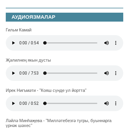
АУДИОЯЗМАЛАР
Гильм Камай
Җәлилнең якын дусты
Ирек Нигъмәти - "Кояш сүнде ул йортта"
Ләйлә Минһаҗева - "Милләтебезгә тугры, буыннарга
үрнәк шәхес"