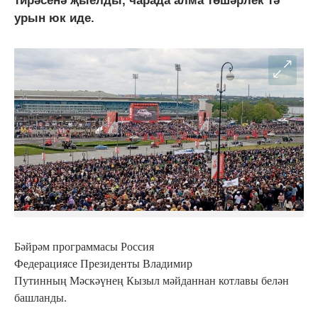
тирәсенә җыелды, чарада алма төшәрлек тә
урын юк иде.
Бәйрәм программасы Россия
Федерациясе Президенты Владимир
Путинның Мәскәүнең Кызыл мәйданнан котлавы белән
башланды.