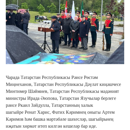
Чарада Татарстан Республикасы Рәисе Рөстәм
Миңнеханов, Татарстан Республикасы Дәүләт киңәшчесе
Минтимер Шәймиев, Татарстан Республикасы мәдәният
министры Ирада Әюпова, Татарстан Язучылар берлеге
рәисе Ркаил Зәйдулла, Татарстанның халык
шагыйре Ренат Харис, Фатих Кәримнең оныгы Артем
Кәримов һәм башка мәртәбәле шәхесләр, шагыйрьнең
иҗатын хөрмәт итеп килгән кешеләр бар иде.