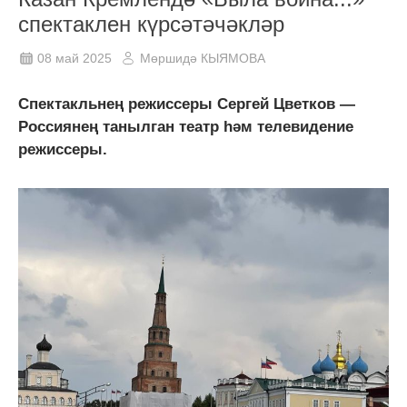
спектаклен күрсәтәчәкләр
08 май 2025
Мөршидә КЫЯМОВА
Спектакльнең режиссеры Сергей Цветков —
Россиянең танылган театр һәм телевидение
режиссеры.