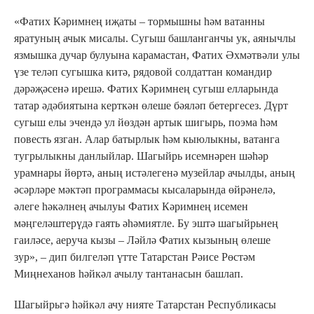
«Фатих Кәримнең иҗаты – тормышны һәм ватанны
яратуның ачык мисалы. Сугыш башланганчы ук, аянычлы
язмышка дучар булуына карамастан, Фатих Әхмәтвәли улы
үзе теләп сугышка китә, рядовой солдаттан командир
дәрәҗәсенә ирешә. Фатих Кәримнең сугыш елларында
татар әдәбиятына керткән өлеше бәяләп бетергесез. Дүрт
сугыш елы эчендә ул йөздән артык шигырь, поэма һәм
повесть язган. Алар батырлык һәм кыюлыкны, ватанга
тугрылыкны данлыйлар. Шагыйрь исемнәрен шәһәр
урамнары йөртә, аның истәлегенә музейлар ачылды, аның
әсәрләре мәктәп программасы кысаларында өйрәнелә,
әлеге һәкәлнең ачылуы Фатих Кәримнең исемен
мәңгеләштерүдә гаять әһәмиятле. Бу эштә шагыйрьнең
гаиләсе, аеруча кызы – Ләйлә Фатих кызының өлеше
зур», ‒ дип билгеләп үтте Татарстан Рәисе Рөстәм
Миңнеханов һәйкәл ачылу тантанасын башлап.
Шагыйрьгә һәйкәл ачу нияте Татарстан Республикасы