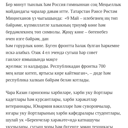
Бер минут тынлык һәм Россия гимныннан соң Меңьеллык
мәйдандагы чаралар дәвам итте. Татарстан Рәисе Рөстәм
Миңнеханов үз чыгышында: «9 Май – илебезнең иң төп
бәйрәме, күпмилләтле халыкның триумф көне һәм
бердәмлекнең төп символы. Җиңү көне – бөтенебез
өчен изге бәйрәм, дан
һәм горурлык көне. Бүген фронтта һәлак булган һәркемне
искә алабыз. Озак 4 ел эчендә сугыш һәр совет
гаиләсе язмышында мәңге
җуелмас эз калдырды. Республикадан фронтка 700
мең кеше китеп, яртысы кире кайтмаган», – диде һәм
республика халкын бәйрәм белән котлады.
Чара Казан гарнизоны хәрбиләре, хәрби уку йортлары
кадетлары һәм курсантлары, хәрби хәрәкәтләр
ветераннары, Юнармия вәкилләре һәм суворовчылар,
югары уку йортларының хәрби кафедралары студентлары,
шулай ук «Беренчеләр хәрәкәте»ндә катнашучы
укучылары, сугыш чоры һәм бүгенге заман техникасы