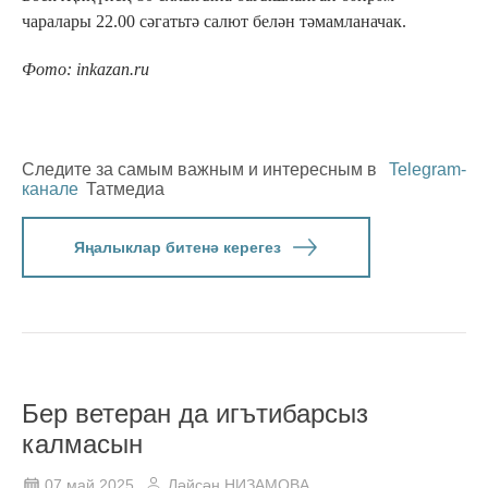
чаралары 22.00 сәгатьтә салют белән тәмамланачак.
Фото: inkazan.ru
Следите за самым важным и интересным в
Telegram-
канале
Татмедиа
Яңалыклар битенә керегез
Бер ветеран да игътибарсыз
калмасын
07 май 2025
Ләйсән НИЗАМОВА