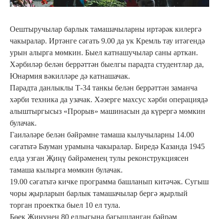
Оештыручылар барлык тамашачыларны иртәрәк килергә
чакыралар. Иртәнге сәгать 9.00 да ук Кремль тау итәгендә
урын алырга мөмкин. Быел катнашучылар саны арткан.
Хәрбиләр белән беррәттән быелгы парадта студентлар да,
Юнармия вәкилләре дә катнашачак.
Парадта данлыклы Т-34 танкы белән беррәттән заманча
хәрби техника да узачак. Хәзерге махсус хәрби операциядә
алыштыргысыз «Прорыв» машинасын да күрергә мөмкин
булачак.
Гаиләләре белән бәйрәмне тамаша кылучыларны 14.00
сәгатьтә Бауман урамына чакыралар. Биредә Казанда 1945
елда узган Җиңү бәйрәменең тулы реконструкциясен
тамаша кылырга мөмкин булачак.
19.00 сәгатьтә кичке программа башланып китәчәк. Сугыш
чоры җырларын барлык тамашачылар бергә җырлый
торган проектка быел 10 ел тула.
Бөек Җиңүнең 80 еллыгына багышланган бәйрәм