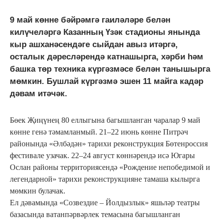
9 май көнне бәйрәмгә гаиләләре белән
килүчеләргә Казанның Үзәк стадионы янында
кыр ашханәсендәге сыйдан авыз итәргә,
осталык дәресләрендә катнашырга, хәрби һәм
башка төр техника күргәзмәсе белән танышырга
мөмкин. Бушлай күргәзмә эшен 11 майга кадәр
дәвам итәчәк.
Бөек Җиңүнең 80 еллыгына багышланган чаралар 9 май
көнне генә тәмамланмый. 21–22 июнь көнне Питрәч
районында «Әлбәдән» тарихи реконструкция Бөтенроссия
фестивале узачак. 22–24 август көннәрендә исә Югары
Ослан районы территориясендә «Рождение непобедимой и
легендарной» тарихи реконструкцияне тамаша кылырга
мөмкин булачак.
Ел дәвамында «Созвездие – Йолдызлык» яшьләр театры
базасында ватанпәрвәрлек темасына багышланган