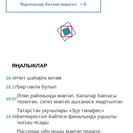
Яңалыклар битенә керегез
ЯҢАЛЫКЛАР
Чит шәһәргә китәм
16:48
Бер гаилә булып
15:17
Әлки районында мәктәп, балалар бакчасы
15:07
төзелгән, сигез мәктәп ашханәсе яңартылган
Татарстан укучылары «Зур тәнәфес»
Бөтенроссия бәйгесе финалында уңышлы
14:59
чыгыш ясады
Россиядә «Иң яхшы мәктәп педагог-