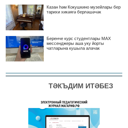
Казан һәм Кокушкино музейлары бер
тарихи хикәягә берләшәчәк
Беренче курс студентлары MAX
мессенджеры аша уку йорты
чатларына кушыла алачак
ТӘКЪДИМ ИТӘБЕЗ