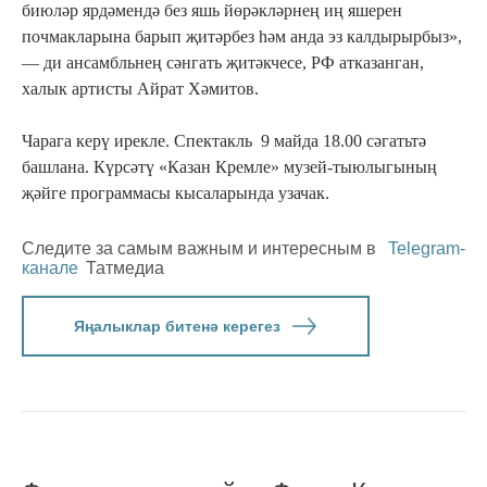
биюләр ярдәмендә без яшь йөрәкләрнең иң яшерен
почмакларына барып җитәрбез һәм анда эз калдырырбыз»,
— ди ансамбльнең сәнгать җитәкчесе, РФ атказанган,
халык артисты Айрат Хәмитов.
Чарага керү ирекле. Спектакль 9 майда 18.00 сәгатьтә
башлана. Күрсәтү «Казан Кремле» музей-тыюлыгының
җәйге программасы кысаларында узачак.
Следите за самым важным и интересным в
Telegram-
канале
Татмедиа
Яңалыклар битенә керегез