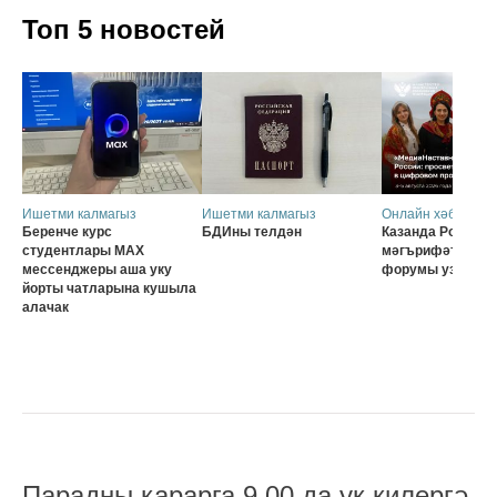
Топ 5 новостей
Ишетми калмагыз
Ишетми калмагыз
Онлайн хәбәрләр
Беренче курс
БДИны телдән
Казанда Россия о
студентлары MAX
мәгърифәтчеләр
мессенджеры аша уку
форумы узачак
йорты чатларына кушыла
алачак
Парадны карарга 9.00 да ук килергә