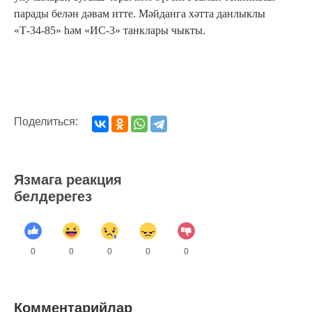
парады белән дәвам итте. Мәйданга хәтта данлыклы
«Т-34-85» һәм «ИС-3» танклары чыкты.
Поделиться:
Язмага реакция
белдерегез
0
0
0
0
0
Комментарийлар