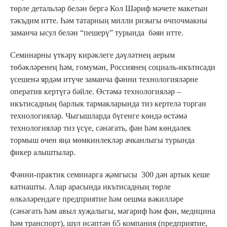
төрле детальләр белән бергә Кол Шәриф мәчете макетын
тәкъдим итте. Һәм татарның милли ризыгы өчпочмакны
заманча ысул белән “пешерү” турында бәян итте.
Семинарны үткәрү кирәклеге дәүләтнең аерым
төбәкләренең һәм, гомумән, Россиянең социаль-икътисади
үсешенә ярдәм итүче заманча фәнни технологияләрне
оператив кертүгә бәйле. Өстәмә технологияләр –
икътисадның барлык тармакларында тиз кертелә торган
технологияләр. Чыгышларда бүгенге көндә өстәмә
технологияләр тиз үсүе, сәнәгать, фән һәм көндәлек
тормыш өчен яңа мөмкинлекләр ачканлыгы турында
фикер алыштылар.
Фәнни-практик семинарга җәмгысы 300 дән артык кеше
катнашты. Алар арасында икътисадның төрле
өлкәләрендәге предприятие һәм оешма вәкилләре
(сәнәгать һәм авыл хуҗалыгы, мәгариф һәм фән, медицина
һәм транспорт), шул исәптән 65 компания (предприятие,