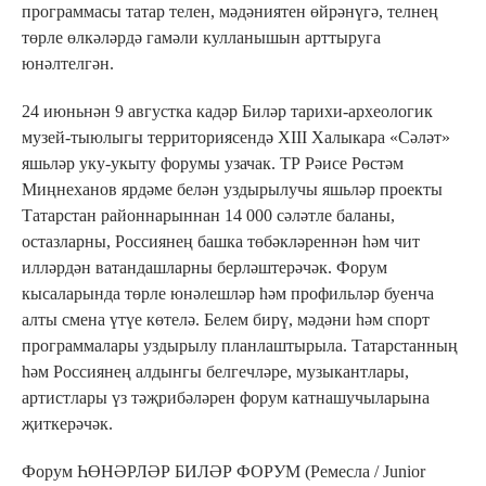
программасы татар телен, мәдәниятен өйрәнүгә, телнең
төрле өлкәләрдә гамәли кулланышын арттыруга
юнәлтелгән.
24 июньнән 9 августка кадәр Биләр тарихи-археологик
музей-тыюлыгы территориясендә XIII Халыкара «Сәләт»
яшьләр уку-укыту форумы узачак. ТР Рәисе Рөстәм
Миңнеханов ярдәме белән уздырылучы яшьләр проекты
Татарстан районнарыннан 14 000 сәләтле баланы,
остазларны, Россиянең башка төбәкләреннән һәм чит
илләрдән ватандашларны берләштерәчәк. Форум
кысаларында төрле юнәлешләр һәм профильләр буенча
алты смена үтүе көтелә. Белем бирү, мәдәни һәм спорт
программалары уздырылу планлаштырыла. Татарстанның
һәм Россиянең алдынгы белгечләре, музыкантлары,
артистлары үз тәҗрибәләрен форум катнашучыларына
җиткерәчәк.
Форум ҺӨНӘРЛӘР БИЛӘР ФОРУМ (Ремесла / Junior