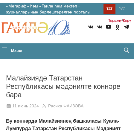
«Мәгариф» һәм «Гаилә һәм мәктәп»
ТАТ
РУС
журналларының берләштерелгән порталы
/
Теркəлү
Керү
Меню
Малайзиядә Татарстан
Республикасы мәдәнияте көннәре
бара
11 июнь 2024
Расиха ФАИЗОВА
Бу көннәрдә Малайзиянең башкаласы Куала-
Лумпурда Татарстан Республикасы Мәдәният