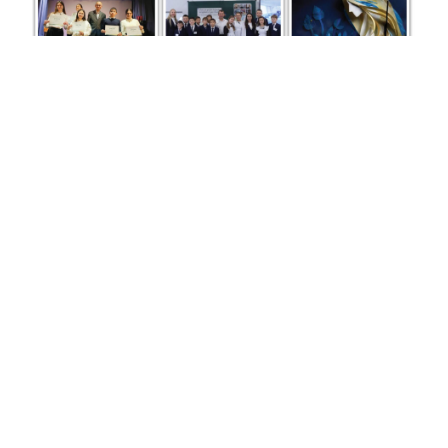
АУДИОЯЗМАЛАР
Гильм Камай