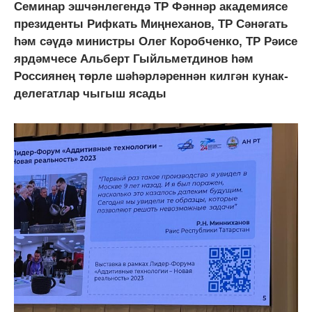
Семинар эшчәнлегендә ТР Фәннәр академиясе
президенты Рифкать Миңнеханов, ТР Сәнәгать
һәм сәүдә министры Олег Коробченко, ТР Рәисе
ярдәмчесе Альберт Гыйльметдинов һәм
Россиянең төрле шәһәрләреннән килгән кунак-
делегатлар чыгыш ясады