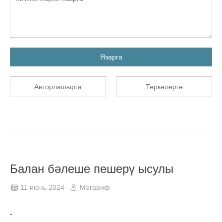
Язарга
Авторлашырга
Теркәлергә
Балан бәлеше пешерү ысулы
11 июнь 2024
Мәгариф
.