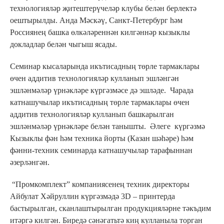
технологияләр җитештерүчеләр клубы белән берлектә
оештырылды. Анда Мәскәү, Санкт-Петербург һәм
Россиянең башка өлкәләреннән килгәннәр кызыклы
докладлар белән чыгыш ясады.
Семинар кысаларында икътисадның төрле тармаклары
өчен аддитив технологияләр кулланып эшләнгән
эшләнмәләр үрнәкләре күргәзмәсе дә эшләде. Чарада
катнашучылар икътисадның төрле тармаклары өчен
аддитив технологияләр кулланып башкарылган
эшләнмәләр үрнәкләре белән танышты. Әлеге күргәзмә
Кызыклы фән һәм техника йорты (Казан шәһәре) һәм
фәнни-техник семинарда катнашучылар тарафыннан
әзерләнгән.
“Промкомплект” компаниясенең техник директоры
Айбулат Хәйруллин күргәзмәдә 3D – принтерда
бастырылган, сканлаштырылган продукцияләрне тәкъдим
итәргә килгән. Биредә сәнәгатьтә киң кулланыла торган