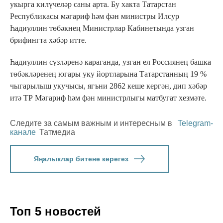
укырга килүчеләр саны арта. Бу хакта Татарстан
Республикасы мәгариф һәм фән министры Илсур
Һадиуллин төбәкнең Министрлар Кабинетында узган
брифингта хәбәр итте.
Һадиуллин сүзләренә караганда, узган ел Россиянең башка
төбәкләренең югары уку йортларына Татарстанның 19 %
чыгарылыш укучысы, ягъни 2862 кеше кергән, дип хәбәр
итә ТР Мәгариф һәм фән министрлыгы матбугат хезмәте.
Следите за самым важным и интересным в
Telegram-
канале
Татмедиа
Яңалыклар битенә керегез
Топ 5 новостей