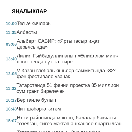
ЯҢАЛЫКЛАР
Тел ачкычлары
10:00
Албасты
11:35
Альберт САБИР: «Ярты гасыр иҗат
09:06
дәрьясында»
Лилия Гыйбадуллинаның «Әлиф ләм мин»
13:40
повестенда сүз тәэсире
V Казан глобаль яшьләр саммитында КФУ
12:05
фән фестивале узачак
Татарстанда 51 фәнни проектка 85 миллион
11:32
сум грант биреләчәк
Бер гаилә булып
10:17
Чит шәһәргә китәм
16:48
Әлки районында мәктәп, балалар бакчасы
15:07
төзелгән, сигез мәктәп ашханәсе яңартылган