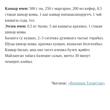
Камыр өчен:
500 г он, 250 г маргарин, 200 мл кефир, 0,5
стакан шикәр комы, 1 кап камыр көпшәкләндергеч, 1 чәй
кашыгы сода, тоз.
Эчлек өчен:
0,5 кг балан, 5 аш кашыгы крахмал, 1 стакан
шикәр комы.
Баланга су кушып, 2–3 сәгатькә духовкага тыгып торабыз.
Шуңа шикәр комы, крахмал кушып, яхшылап болгатабыз.
Камыр басып, аны ике тигез өлешкә бүлеп җәябез.
Майланган табага бәлешне салып, мичтә 30 минут
пешереп алабыз.
Чыганак:
«Ватаным Татарстан»