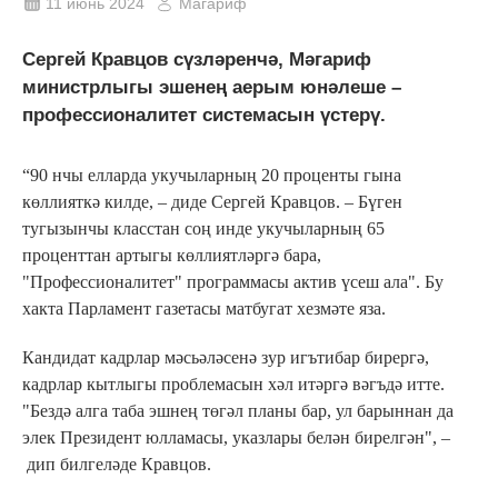
11 июнь 2024
Магариф
Сергей Кравцов сүзләренчә, Мәгариф
министрлыгы эшенең аерым юнәлеше –
профессионалитет системасын үстерү.
“90 нчы елларда укучыларның 20 проценты гына
көллияткә килде, – диде Сергей Кравцов. – Бүген
тугызынчы класстан соң инде укучыларның 65
проценттан артыгы көллиятләргә бара,
"Профессионалитет" программасы актив үсеш ала". Бу
хакта Парламент газетасы матбугат хезмәте яза.
Кандидат кадрлар мәсьәләсенә зур игътибар бирергә,
кадрлар кытлыгы проблемасын хәл итәргә вәгъдә итте.
"Бездә алга таба эшнең төгәл планы бар, ул барыннан да
элек Президент юлламасы, указлары белән бирелгән", –
дип билгеләде Кравцов.