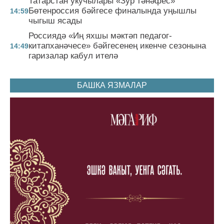
Татарстан укучылары «Зур тәнәфес»
Бөтенроссия бәйгесе финалында уңышлы
14:59
чыгыш ясады
Россиядә «Иң яхшы мәктәп педагог-
китапханәчесе» бәйгесенең икенче сезонына
14:49
гаризалар кабул ителә
БАШКА ЯЗМАЛАР