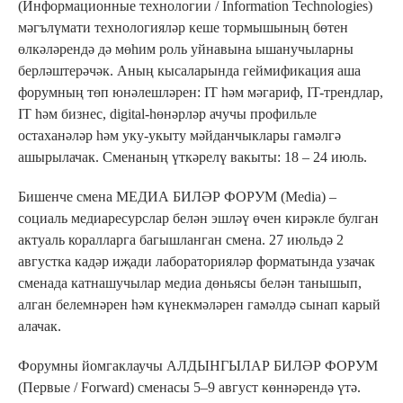
(Информационные технологии / Information Technologies)
мәгълүмати технологияләр кеше тормышының бөтен
өлкәләрендә дә мөһим роль уйнавына ышанучыларны
берләштерәчәк. Аның кысаларында геймификация аша
форумның төп юнәлешләрен: IT һәм мәгариф, IT-трендлар,
IT һәм бизнес, digital-һөнәрләр ачучы профильле
остаханәләр һәм уку-укыту мәйданчыклары гамәлгә
ашырылачак. Сменаның үткәрелү вакыты: 18 – 24 июль.
Бишенче смена МЕДИА БИЛӘР ФОРУМ (Media) –
социаль медиаресурслар белән эшләү өчен кирәкле булган
актуаль коралларга багышланган смена. 27 июльдә 2
августка кадәр иҗади лабораторияләр форматында узачак
сменада катнашучылар медиа дөньясы белән танышып,
алган белемнәрен һәм күнекмәләрен гамәлдә сынап карый
алачак.
Форумны йомгаклаучы АЛДЫНГЫЛАР БИЛӘР ФОРУМ
(Первые / Forward) cменасы 5–9 август көннәрендә үтә.