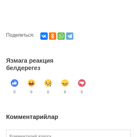
Поделиться:
Язмага реакция
белдерегез
0
0
0
0
0
Комментарийлар