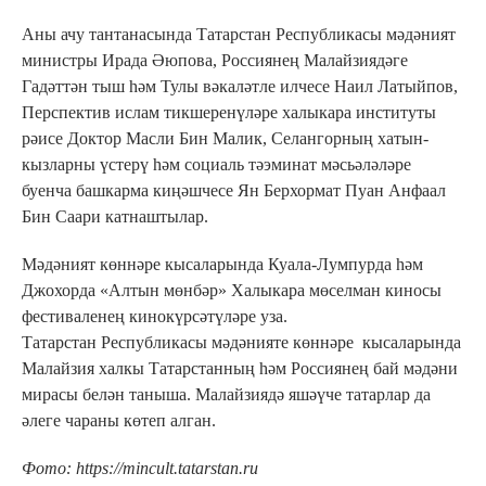
Аны ачу тантанасында Татарстан Республикасы мәдәният
министры Ирада Әюпова, Россиянең Малайзиядәге
Гадәттән тыш һәм Тулы вәкаләтле илчесе Наил Латыйпов,
Перспектив ислам тикшеренүләре халыкара институты
рәисе Доктор Масли Бин Малик, Селангорның хатын-
кызларны үстерү һәм социаль тәэминат мәсьәләләре
буенча башкарма киңәшчесе Ян Берхормат Пуан Анфаал
Бин Саари катнаштылар.
Мәдәният көннәре кысаларында Куала-Лумпурда һәм
Джохорда «Алтын мөнбәр» Халыкара мөселман киносы
фестиваленең кинокүрсәтүләре уза.
Татарстан Республикасы мәдәнияте көннәре кысаларында
Малайзия халкы Татарстанның һәм Россиянең бай мәдәни
мирасы белән таныша. Малайзиядә яшәүче татарлар да
әлеге чараны көтеп алган.
Фото: https://mincult.tatarstan.ru