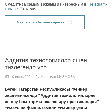
Следите за самым важным и интересным в
Telegram-
канале
Татмедиа
Яңалыклар битенә керегез
Аддитив технологияләр яшен
тизлегендә үсә
10 июнь 2024
Мөршидә КЫЯМОВА
Бүген Татарстан Республикасы Фәннәр
академиясендә “Аддитив технологияләрне
эшләү һәм тормышка ашыру практикалары”
темасына фәнни-гамәли семинар узды.