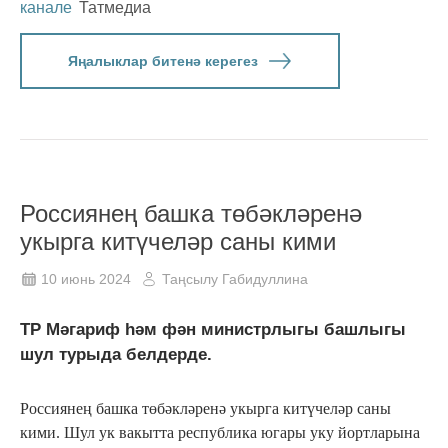
канале
Татмедиа
Яңалыклар битенә керегез
Россиянең башка төбәкләренә
укырга китүчеләр саны кими
10 июнь 2024
Таңсылу Габидуллина
ТР Мәгариф һәм фән министрлыгы башлыгы
шул турыда белдерде.
Россиянең башка төбәкләренә укырга китүчеләр саны
кими. Шул ук вакытта республика югары уку йортларына