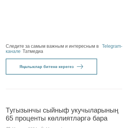
Следите за самым важным и интересным в
Telegram-
канале
Татмедиа
Яңалыклар битенә керегез
Тугызынчы сыйныф укучыларының
65 проценты көллиятләргә бара