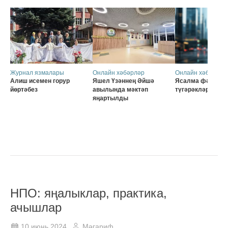
Журнал язмалары
Онлайн хәбәрләр
Онлайн хәбәрләр
Алиш исемен горур
Яшел Үзәннең Әйшә
Ясалма фәһем б
йөртәбез
авылында мәктәп
түгәрәкләр
яңартылды
НПО: яңалыклар, практика,
ачышлар
10 июнь 2024
Мәгариф