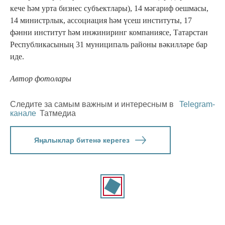
кече һәм урта бизнес субъектлары), 14 мәгариф оешмасы,
14 министрлык, ассоциация һәм үсеш институты, 17
фәнни институт һәм инжиниринг компаниясе, Татарстан
Республикасының 31 муниципаль районы вәкилләре бар
иде.
Автор фотолары
Следите за самым важным и интересным в
Telegram-
канале
Татмедиа
Яңалыклар битенә керегез