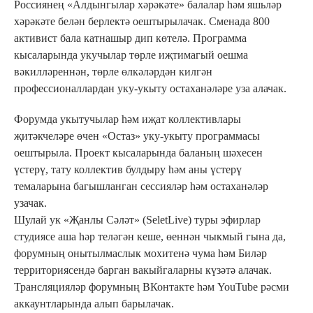
Россиянең «Алдынгылар хәрәкәте» балалар һәм яшьләр
хәрәкәте белән берлектә оештырылачак. Сменада 800
активист бала катнашыр дип көтелә. Программа
кысаларында укучылар төрле иҗтимагый оешма
вәкилләреннән, төрле өлкәләрдән килгән
профессионаллардан уку-укыту остаханәләре уза алачак.
Форумда укытучылар һәм иҗат коллективлары
җитәкчеләре өчен «Остаз» уку-укыту программасы
оештырыла. Проект кысаларында баланың шәхесен
үстерү, тату коллектив булдыру һәм аны үстерү
темаларына багышланган сессияләр һәм остаханәләр
узачак.
Шулай ук «Җанлы Сәләт» (SeletLive) туры эфирлар
студиясе аша һәр теләгән кеше, өеннән чыкмый гына да,
форумның онытылмаслык мохитенә чума һәм Биләр
территориясендә барган вакыйгаларны күзәтә алачак.
Трансляцияләр форумның ВКонтакте һәм YouTube рәсми
аккаунтларында алып барылачак.