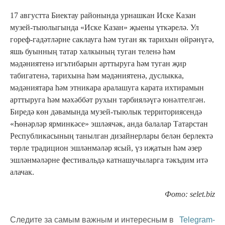
17 августта Биектау районында урнашкан Иске Казан
музей-тыюлыгында «Иске Казан» җыены үткәрелә. Ул
гореф-гадәтләрне саклауга һәм туган як тарихын өйрәнүгә,
яшь буынның татар халкының туган теленә һәм
мәдәниятенә игътибарын арттыруга һәм туган җир
табигатенә, тарихына һәм мәдәниятенә, дуслыкка,
мәдәниятара һәм этникара аралашуга карата ихтирамын
арттыруга һәм мәхәббәт рухын тәрбияләүгә юнәлтелгән.
Биредә көн дәвамында музей-тыюлык территориясендә
«Һөнәрләр ярминкәсе» эшләячәк, анда балалар Татарстан
Республикасының танылган дизайнерлары белән берлектә
төрле традицион эшләнмәләр ясый, үз иҗатын һәм әзер
эшләнмәләрне фестивальдә катнашучыларга тәкъдим итә
алачак.
Фото: selet.biz
Следите за самым важным и интересным в
Telegram-