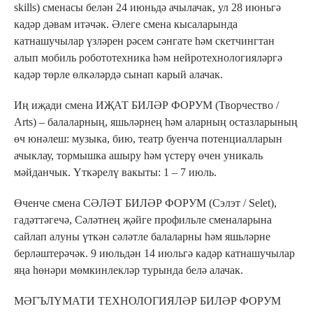
skills) сменасы белән 24 июньдә ачылачак, ул 28 июньгә
кадәр дәвам итәчәк. Әлеге смена кысаларында
катнашучылар үзләрен рәсем сәнгате һәм скетчингтан
алып мобиль робототехника һәм нейротехнологияләргә
кадәр төрле өлкәләрдә сынап карый алачак.
Иң иҗади смена ИҖАТ БИЛӘР ФОРУМ (Творчество /
Arts) – балаларның, яшьләрнең һәм аларның остазларының
өч юнәлеш: музыка, бию, театр буенча потенциалларын
ачыклау, тормышка ашыру һәм үстерү өчен уникаль
мәйданчык. Үткәрелү вакыты: 1 – 7 июль.
Өченче смена СӘЛӘТ БИЛӘР ФОРУМ (Сэлэт / Selet),
гадәттәгечә, Сәләтнең җәйге профильле сменаларына
сайлап алуны үткән сәләтле балаларны һәм яшьләрне
берләштерәчәк. 9 июльдән 14 июльгә кадәр катнашучылар
яңа һөнәри мөмкинлекләр турында белә алачак.
МӘГЪЛҮМАТИ ТЕХНОЛОГИЯЛӘР БИЛӘР ФОРУМ