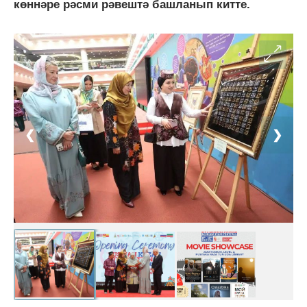
көннәре рәсми рәвештә башланып китте.
❮
❯