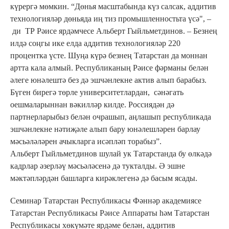
күрергә мөмкин. “Дөнья масштабында күз салсак, аддитив
технологияләр дөньяда иң тиз промышленностьта үсә", –
ди ТР Рәисе ярдәмчесе Альберт Гыйльметдинов. – Безнең
илдә соңгы ике елда аддитив технологияләр 220
процентка үсте. Шуңа күрә безнең Татарстан да моннан
артта кала алмый. Республиканың Рәисе фәрманы белән
әлеге юнәлештә без дә эшчәнлекне актив алып барабыз.
Бүген бирегә төрле университетлардан, сәнәгать
оешмаларыннан вәкилләр килде. Россиядән дә
партнерларыбыз белән очрашып, аңлашып республикада
эшчәнлекне нәтиҗәле алып бару юнәлешләрен барлау
мәсьәләләрен ачыкларга исәпләп торабыз”.
Альберт Гыйльметдинов шулай ук Татарстанда бу өлкәдә
кадрлар әзерләү мәсьәләсенә дә тукталды. Ә эшне
мәктәпләрдән башларга кирәклегенә дә басым ясады.
Семинар Татарстан Республикасы Фәннәр академиясе
Татарстан Республикасы Рәисе Аппараты һәм Татарстан
Республикасы хөкүмәте ярдәме белән, аддитив