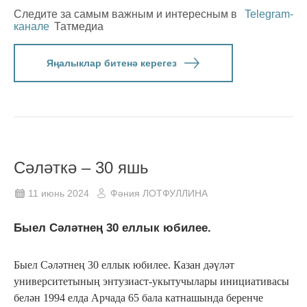
Следите за самым важным и интересным в
Telegram-
канале
Татмедиа
Яңалыклар битенә керегез
Сәләткә – 30 яшь
11 июнь 2024
Фәния ЛОТФУЛЛИНА
Быел Сәләтнең 30 еллык юбилее.
Быел Сәләтнең 30 еллык юбилее. Казан дәүләт
университетының энтузиаст-укытучылары инициативасы
белән 1994 елда Арчада 65 бала катнашында беренче