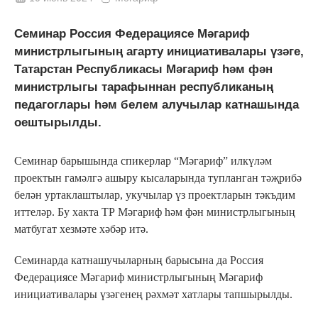
Семинар Россия Федерациясе Мәгариф
министрлыгының агарту инициативалары үзәге,
Татарстан Республикасы Мәгариф һәм фән
министрлыгы тарафыннан республиканың
педагоглары һәм белем алучылар катнашында
оештырылды.
Семинар барышында спикерлар “Мәгариф” илкүләм
проектын гамәлгә ашыру кысаларында тупланган тәҗрибә
белән уртаклаштылар, укучылар үз проектларын тәкъдим
иттеләр. Бу хакта ТР Мәгариф һәм фән министрлыгының
матбугат хезмәте хәбәр итә.
Семинарда катнашучыларның барысына да Россия
Федерациясе Мәгариф министрлыгының Мәгариф
инициативалары үзәгенең рәхмәт хатлары тапшырылды.