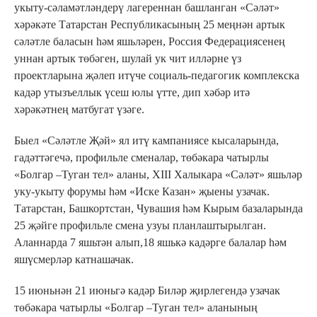
укыту-сәламәтләндерү лагереннан башланган «Сәләт»
хәрәкәте Татарстан Республикасының 25 меңнән артык
сәләтле баласын һәм яшьләрен, Россия Федерациясенең
уннан артык төбәген, шулай ук чит илләрне үз
проектларына җәлеп итүче социаль-педагогик комплекска
кадәр утызъеллык үсеш юлы үтте, дип хәбәр итә
хәрәкәтнең матбугат үзәге.
Быел «Сәләтле Җәй» ял итү кампаниясе кысаларында,
гадәттәгечә, профильле сменалар, төбәкара чатырлы
«Болгар –Туган тел» аланы, XIII Халыкара «Сәләт» яшьләр
уку-укыту форумы һәм «Иске Казан» җыены узачак.
Татарстан, Башкортстан, Чувашия һәм Кырым базаларында
25 җәйге профильле смена узуы планлаштырылган.
Аланнарда 7 яшьтән алып,18 яшькә кадәрге балалар һәм
яшүсмерләр катнашачак.
15 июньнән 21 июньгә кадәр Биләр җирлегендә узачак
төбәкара чатырлы «Болгар –Туган тел» аланының