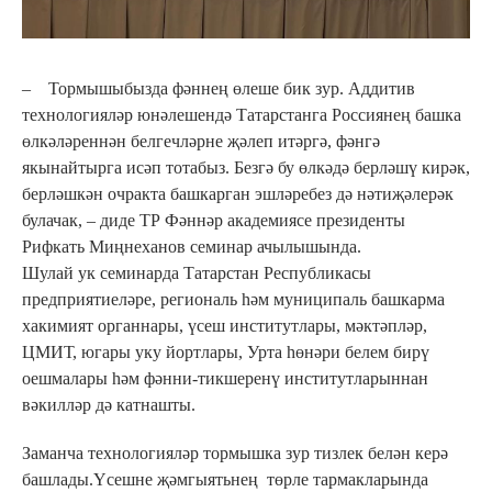
– Тормышыбызда фәннең өлеше бик зур. Аддитив
технологияләр юнәлешендә Татарстанга Россиянең башка
өлкәләреннән белгечләрне җәлеп итәргә, фәнгә
якынайтырга исәп тотабыз. Безгә бу өлкәдә берләшү кирәк,
берләшкән очракта башкарган эшләребез дә нәтиҗәлерәк
булачак, – диде ТР Фәннәр академиясе президенты
Рифкать Миңнеханов семинар ачылышында.
Шулай ук семинарда Татарстан Республикасы
предприятиеләре, региональ һәм муниципаль башкарма
хакимият органнары, үсеш институтлары, мәктәпләр,
ЦМИТ, югары уку йортлары, Урта һөнәри белем бирү
оешмалары һәм фәнни-тикшеренү институтларыннан
вәкилләр дә катнашты.
Заманча технологияләр тормышка зур тизлек белән керә
башлады.Үсешне җәмгыятьнең төрле тармакларында