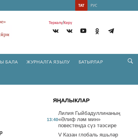
ТАТ
РУС
/
Теркəлү
Керү
Ы БАЛА
ЖУРНАЛГА ЯЗЫЛУ
БАТЫРЛАР
ЯҢАЛЫКЛАР
Лилия Гыйбадуллинаның
«Әлиф ләм мин»
13:40
повестенда сүз тәэсире
р
V Казан глобаль яшьләр