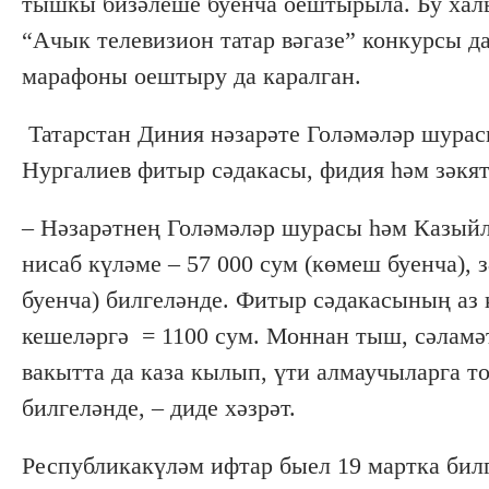
тышкы бизәлеше буенча оештырыла. Бу хал
“Ачык телевизион татар вәгазе” конкурсы д
марафоны оештыру да каралган.
Татарстан Диния нәзарәте Голәмәләр шурас
Нургалиев фитыр сәдакасы, фидия һәм зәкят
– Нәзарәтнең Голәмәләр шурасы һәм Казыйл
нисаб күләме – 57 000 сум (көмеш буенча), 
буенча) билгеләнде. Фитыр сәдакасының аз 
кешеләргә = 1100 сум. Моннан тыш, сәламәт
вакытта да каза кылып, үти алмаучыларга т
билгеләнде, – диде хәзрәт.
Республикакүләм ифтар быел 19 мартка билг