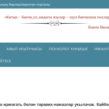
ының берләштерелгән порталы
АВЫЛ УКЫТУЧЫСЫ
ПСИХОЛОГ КИҢӘШЕ
ИМАНЛ
ЙГЕСЕ
ә җәмәгать белән тәравих-намазлар укылачак. Кайбе