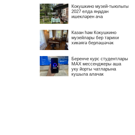
Кокушкино музей-тыюлыгы
2027 елда яңадан
ишекләрен ача
Казан һәм Кокушкино
музейлары бер тарихи
хикәягә берләшәчәк
Беренче курс студентлары
MAX мессенджеры аша
уку йорты чатларына
кушыла алачак