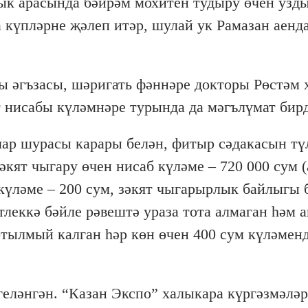
ык арасында бәйрәм мохитен тудыру өчен узд
а күпләрне җәлеп итәр, шулай ук Рамазан аенд
ы әгъзасы, шәригать фәннәре докторы Рөстәм 
 нисабы күләмнәре турында да мәгълүмат бирд
ар шурасы карары белән, фитыр сәдакасын тү
зәкят чыгару өчен нисаб күләме – 720 000 сум 
күләме – 200 сум, зәкят чыгарырлык байлыгы 
леккә бәйле рәвештә ураза тота алмаган һәм 
отылмый калган һәр көн өчен 400 сум күләмен
еләнгән. “Казан Экспо” халыкара күргәзмәләр