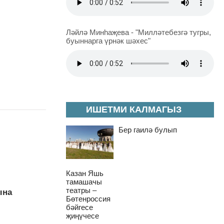
Ләйлә Минһаҗева - "Милләтебезгә тугры,
буыннарга үрнәк шәхес"
ИШЕТМИ КАЛМАГЫЗ
Бер гаилә булып
Казан Яшь
тамашачы
театры –
ына
Бөтенроссия
бәйгесе
җиңүчесе