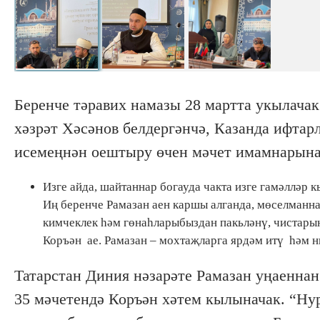
Беренче тәравих намазы 28 мартта укылача
хәзрәт Хәсәнов белдергәнчә, Казанда ифтарл
исемеңнән оештыру өчен мәчет имамнарына
Изге айда, шайтаннар богауда чакта изге гамәлләр к
Иң беренче Рамазан аен каршы алганда, мөселманна
кимчеклек һәм гөнаһларыбыздан пакьләнү, чистарыну
Коръән ае. Рамазан – мохтаҗларга ярдәм итү һәм ни
Татарстан Диния нәзарәте Рамазан уңаенна
35 мәчетендә Коръән хәтем кылыначак. “Ну