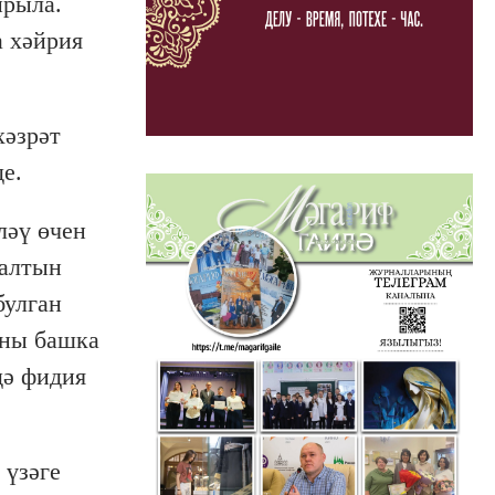
ырыла.
а хәйрия
хәзрәт
е.
ләү өчен
(алтын
булган
аны башка
дә фидия
 үзәге