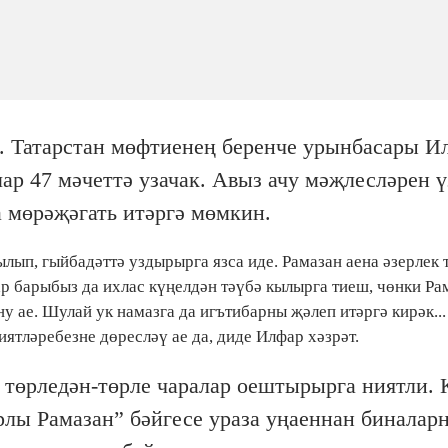
к. Татарстан мөфтиенең беренче урынбасары И
ар 47 мәчеттә узачак. Авыз ачу мәҗлесләрен ү
 мөрәҗәгать итәргә мөмкин.
ылып, гыйбадәттә уздырырга язса иде. Рамазан аена әзерлек т
р барыбыз да ихлас күңелдән тәүбә кылырга тиеш, чөнки Рам
 ае. Шулай ук намазга да игътибарны җәлеп итәргә кирәк..
ятләребезне дөресләү ае да, диде Илфар хәзрәт.
н төрледән-төрле чаралар оештырырга ниятли.
рлы Рамазан” бәйгесе ураза уңаеннан биналар