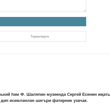
Теркәлергә
Горький һәм Ф. Шаляпин музеенда Сергей Есенин иҗат
 дип исемләнлән шигъри фатирник узачак.