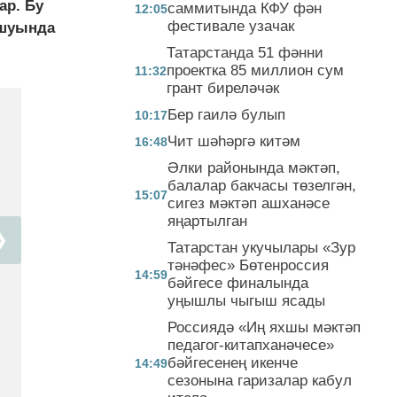
ар. Бу
саммитында КФУ фән
12:05
фестивале узачак
ашуында
Татарстанда 51 фәнни
проектка 85 миллион сум
11:32
грант биреләчәк
Бер гаилә булып
10:17
Чит шәһәргә китәм
16:48
Әлки районында мәктәп,
балалар бакчасы төзелгән,
15:07
сигез мәктәп ашханәсе
яңартылган
❯
Татарстан укучылары «Зур
тәнәфес» Бөтенроссия
14:59
бәйгесе финалында
уңышлы чыгыш ясады
Россиядә «Иң яхшы мәктәп
педагог-китапханәчесе»
бәйгесенең икенче
14:49
сезонына гаризалар кабул