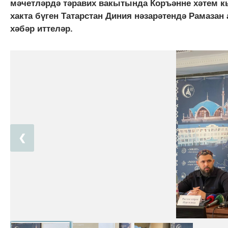
мәчетләрдә тәравих вакытында Коръәнне хәтем 
хакта бүген Татарстан Диния нәзарәтендә Рамаза
хәбәр иттеләр.
❮