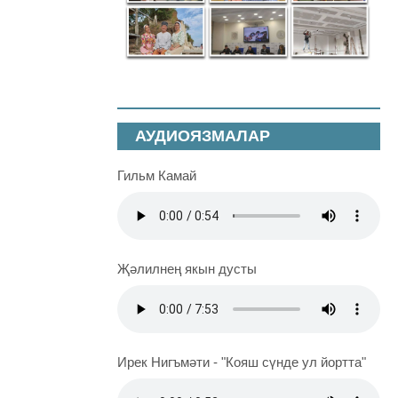
АУДИОЯЗМАЛАР
Гильм Камай
Җәлилнең якын дусты
Ирек Нигъмәти - "Кояш сүнде ул йортта"