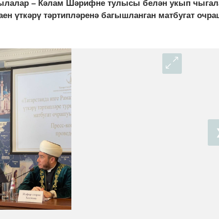
кылалар – Кәлам Шәрифне тулысы белән укып чыгал
н аен үткәрү тәртипләренә багышланган матбугат очр