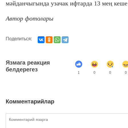
мәйданчыгында узачак ифтарда 13 мең кеше
Автор фотолары
Поделиться:
Язмага реакция
белдерегез
1
0
0
0
Комментарийлар