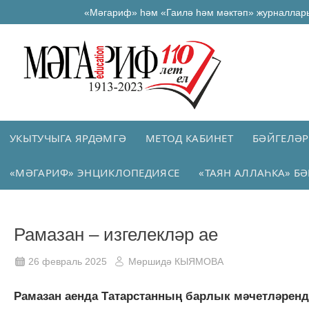
«Мәгариф» һәм «Гаилә һәм мәктәп» журналлар
УКЫТУЧЫГА ЯРДӘМГӘ
МЕТОД КАБИНЕТ
БӘЙГЕЛӘР
«МӘГАРИФ» ЭНЦИКЛОПЕДИЯСЕ
«ТАЯН АЛЛАҺКА» БӘ
Рамазан – изгелекләр ае
26 февраль 2025
Мөршидә КЫЯМОВА
Рамазан аенда Татарстанның барлык мәчетләренд