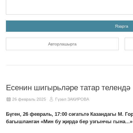
Язарга
Авторлашырга
Есенин шигырьләре татар телендә
26 февраль 2025
Гүзәл ЗАКИРОВА
Бүген, 26 февраль, 17:00 сәгатьтә Казандагы М. 
багышланган «Мин бу җирдә бер узгынчы гына...»