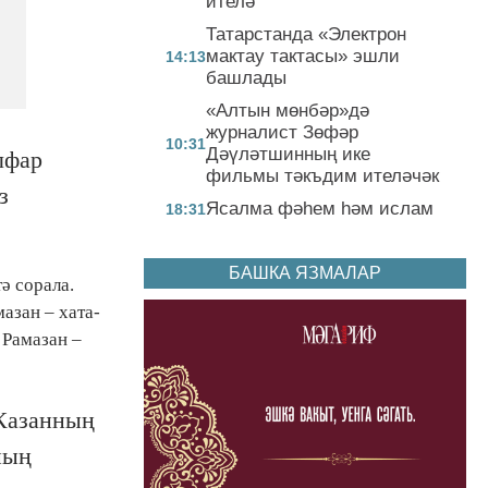
ителә
Татарстанда «Электрон
мактау тактасы» эшли
14:13
башлады
«Алтын мөнбәр»дә
журналист Зөфәр
10:31
Дәүләтшинның ике
лфар
фильмы тәкъдим ителәчәк
з
Ясалма фәһем һәм ислам
18:31
БАШКА ЯЗМАЛАР
ә сорала.
азан – хата-
. Рамазан –
 Казанның
ның