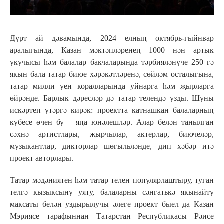
Дүрт ай дәвамында, 2024 елның октябрь-гыйнвар
аралыгында, Казан мәктәпләренең 1000 нән артык
укучысы һәм балалар бакчаларында тәрбияләнүче 250 гә
якын бала татар биюе хәрәкәтләренә, сөйләм осталыгына,
татар милли уен коралларында уйнарга һәм җырларга
өйрәнде. Барлык дәресләр дә татар телендә узды. Шуны
искәртеп үтәргә кирәк: проектта катнашкан балаларның
күбесе өчен бу – яңа юнәлешләр. Алар белән танылган
сәхнә артистлары, җырчылар, актерлар, биючеләр,
музыкантлар, дикторлар шөгыльләнде, дип хәбәр итә
проект авторлары.
Татар мәдәниятен һәм татар телен популярлаштыру, туган
телгә кызыксыну уяту, балаларны сәнгатькә якынайту
максаты белән уздырылучы әлеге проект быел да Казан
Мэриясе тарафыннан Татарстан Республикасы Рәисе