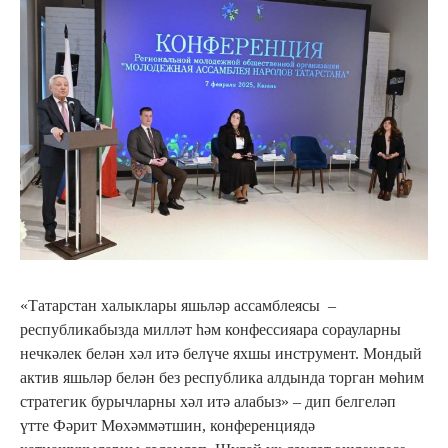
«Татарстан халыклары яшьләр ассамблеясы –
республикабызда милләт һәм конфессияара сорауларны
нечкәлек белән хәл итә белүче яхшы инструмент. Мондый
актив яшьләр белән без республика алдында торган мөһим
стратегик бурычларны хәл итә алабыз» – дип белгеләп
үтте Фәрит Мөхәммәтшин, конференциядә