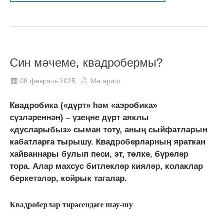
Син мәчеме, квадробермы?
08 февраль 2025
Мәгариф
Квадробика («дүрт» һәм «аэробика»
сүзләреннән) – үзеңне дүрт аяклы
«дусларыбыз» сыман тоту, аның сыйфатларын
кабатларга тырышу. Квадроберларның яраткан
хайваннары булып песи, эт, төлке, бүреләр
тора. Алар махсус битлекләр кияләр, колаклар
беркетәләр, койрык тагалар.
Квадроберлар тирәсендәге шау-шу