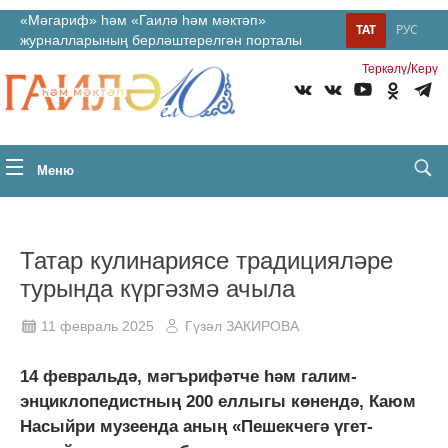
«Мәгариф» һәм «Гаилә һәм мәктәп»
ТАТ
РУС
журналларының берләштерелгән порталы
/
Теркəлү
Керү
Меню
Татар кулинариясе традицияләре
турында күргәзмә ачыла
11 февраль 2025
Гүзәл ЗАКИРОВА
14 февральдә, мәгърифәтче һәм галим-
энциклопедистның 200 еллыгы көнендә, Каюм
Насыйри музеенда аның «Пешекчегә үгет-