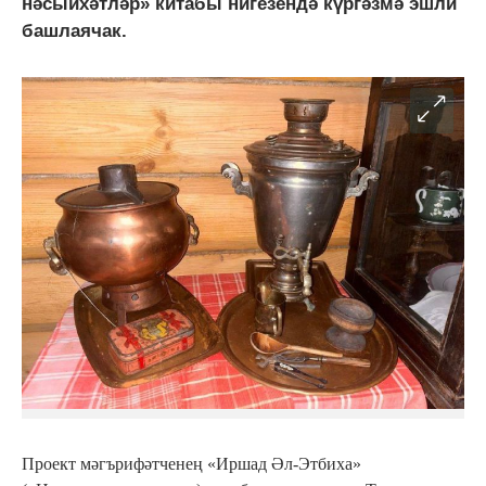
нәсыйхәтләр» китабы нигезендә күргәзмә эшли
башлаячак.
Проект мәгърифәтченең «Иршад Әл-Этбиха»