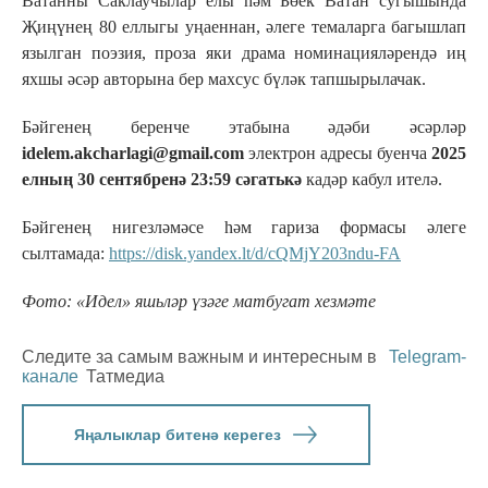
Ватанны Саклаучылар елы һәм Бөек Ватан сугышында
Җиңүнең 80 еллыгы уңаеннан, әлеге темаларга багышлап
язылган поэзия, проза яки драма номинацияләрендә иң
яхшы әсәр авторына бер махсус бүләк тапшырылачак.
Бәйгенең беренче этабына әдәби әсәрләр
idelem.akcharlagi@gmail.com
электрон адресы буенча
2025
елның 30 сентябренә 23:59 сәгатькә
кадәр кабул ителә.
Бәйгенең нигезләмәсе һәм гариза формасы әлеге
сылтамада:
https://disk.yandex.lt/d/cQMjY203ndu-FA
Фото:
«Идел» яшьләр үзәге матбугат хезмәте
Следите за самым важным и интересным в
Telegram-
канале
Татмедиа
Яңалыклар битенә керегез