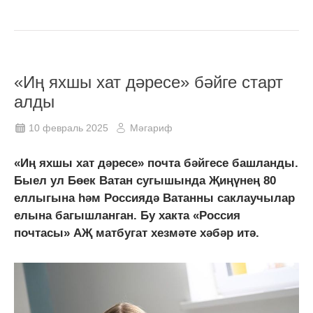
«Иң яхшы хат дәресе» бәйге старт
алды
10 февраль 2025
Мәгариф
«Иң яхшы хат дәресе» почта бәйгесе башланды.
Быел ул Бөек Ватан сугышында Җиңүнең 80
еллыгына һәм Россиядә Ватанны саклаучылар
елына багышланган. Бу хакта «Россия
почтасы» АҖ матбугат хезмәте хәбәр итә.