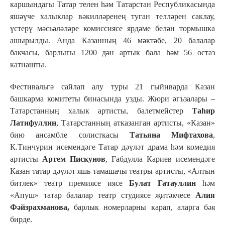
каршындагы Татар телен һәм Татарстан Республикасында
яшәүче халыклар вәкилләренең туган телләрен саклау,
үстерү мәсьәләләре комиссиясе ярдәме белән тормышка
ашырылды. Анда Казанның 46 мәктәбе, 20 балалар
бакчасы, барлыгы 1200 дән артык бала һәм 56 остаз
катнашты.
Фестивальгә сайлап алу туры 21 гыйнварда Казан
башкарма комитеты бинасында узды. Жюри әгъзалары –
Татарстанның халык артисты, балетмейстер
Таһир
Латифуллин
, Татарстанның атказанган артисты, «Казан»
бию ансамбле солисткасы
Татьяна Мифтахова
,
К.Тинчурин исемендәге Татар дәүләт драма һәм комедия
артисты
Артем Пискунов
, Габдулла Кариев исемендәге
Казан татар дәүләт яшь тамашачы театры артисты, «Алтын
битлек» театр премиясе иясе
Булат Гатауллин
һәм
«Апуш» татар балалар театр студиясе җитәкчесе
Алия
Фәйзрахманова,
барлык номерларны карап, аларга бәя
бирде.