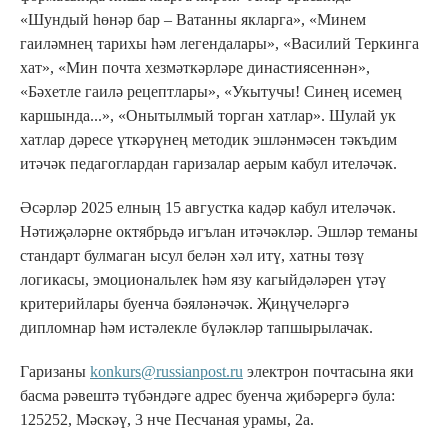
«Шундый һөнәр бар – Ватанны якларга», «Минем
гаиләмнең тарихы һәм легендалары», «Василий Теркинга
хат», «Мин почта хезмәткәрләре династиясеннән»,
«Бәхетле гаилә рецептлары», «Укытучы! Синең исемең
каршында...», «Онытылмый торган хатлар». Шулай ук
хатлар дәресе үткәрүнең методик эшләнмәсен тәкъдим
итәчәк педагоглардан гаризалар аерым кабул ителәчәк.
Әсәрләр 2025 елның 15 августка кадәр кабул ителәчәк.
Нәтиҗәләрне октябрьдә игълан итәчәкләр. Эшләр теманы
стандарт булмаган ысул белән хәл итү, хатны төзү
логикасы, эмоциональлек һәм язу кагыйдәләрен үтәү
критерийлары буенча бәяләнәчәк. Җиңүчеләргә
дипломнар һәм истәлекле бүләкләр тапшырылачак.
Гаризаны
konkurs@russianpost.ru
электрон почтасына яки
басма рәвештә түбәндәге адрес буенча җибәрергә була:
125252, Мәскәү, 3 нче Песчаная урамы, 2а.