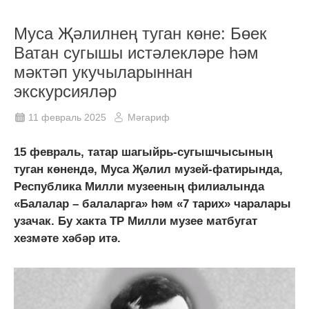
Муса Җәлилнең туган көне: Бөек
Ватан сугышы истәлекләре һәм
мәктәп укучыларыннан
экскурсияләр
11 февраль 2025
Мәгариф
15 февраль, татар шагыйрь-сугышчысының
туган көнендә, Муса Җәлил музей-фатирында,
Республика Милли музееның филиалында
«Балалар – балаларга» һәм «7 тарих» чаралары
узачак. Бу хакта ТР Милли музее матбугат
хезмәте хәбәр итә.