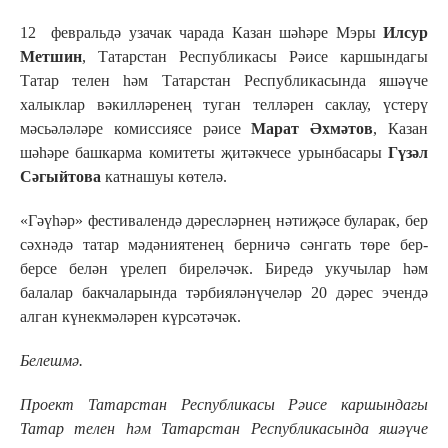
12 февральдә узачак чарада Казан шәһәре Мэры
Илсур
Метшин
, Татарстан Республикасы Рәисе каршындагы
Татар телен һәм Татарстан Республикасында яшәүче
халыклар вәкилләренең туган телләрен саклау, үстерү
мәсьәләләре комиссиясе рәисе
Марат Әхмәтов
, Казан
шәһәре башкарма комитеты җитәкчесе урынбасары
Гүзәл
Сәгыйтова
катнашуы көтелә.
«Гәүһәр» фестивалендә
дәресләрнең нәтиҗәсе буларак, бер
сәхнәдә татар мәдәниятенең берничә сәнгать төре бер-
берсе белән үрелеп биреләчәк. Биредә укучылар һәм
балалар бакчаларында тәрбияләнүчеләр 20 дәрес эчендә
алган күнекмәләрен күрсәтәчәк.
Белешмә.
Проект
Татарстан Республикасы Рәисе каршындагы
Татар телен һәм Татарстан Республикасында яшәүче