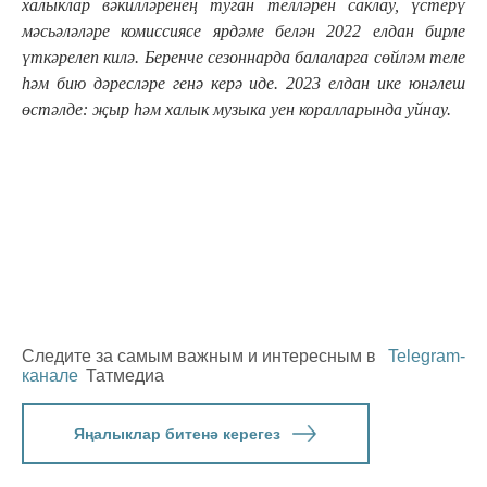
халыклар вәкилләренең туган телләрен саклау, үстерү
мәсьәләләре комиссиясе ярдәме белән 2022 елдан бирле
үткәрелеп килә. Беренче сезоннарда балаларга сөйләм теле
һәм бию дәресләре генә керә иде. 2023 елдан ике юнәлеш
өстәлде: җыр һәм халык музыка уен коралларында уйнау.
Следите за самым важным и интересным в
Telegram-
канале
Татмедиа
Яңалыклар битенә керегез