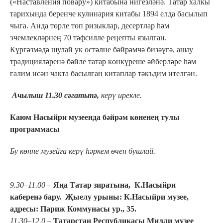
(«Наставления повару») китабына нигезләнә. Татар халкы
тарихында беренче кулинария китабы 1894 елда басылып
чыга. Анда төрле төп ризыклар, десертлар һәм
эчемлекләрнең 70 тәфсилле рецепты язылган.
Күргәзмәдә шулай ук өстәлне бәйрәмчә бизәүгә, ашау
традицияләренә бәйле татар көнкүреше әйберләре һәм
галим исән чакта басылган китаплар тәкъдим ителгән.
Ачылыш 11.30 сәгатьтә,
керү ирекле.
Каюм Насыйри музеенда бәйрәм көненең тулы
программасы
Бу көнне музейга керү һәркем өчен бушлай.
9.30–11.00 –
Яңа Татар зиратына, К.Насыйри
каберенә бару. Җыелу урыны: К.Насыйри музее,
адресы: Париж Коммунасы ур., 35.
11.30–12.0 –
Татарстан Республикасы Милли музее