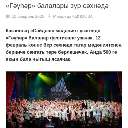
«Гәүһәр» балалары зур сәхнәдә
10 февраль 2025
Мөршидә КЫЯМОВА
Казанның «Сәйдәш» мәдәният үзәгендә
«Гәүһәр» балалар фестивале узачак. 12
февраль көнне бер сәхнәдә татар мәдәниятенең
берничә сәнгать төре берләшәчәк. Анда 500 гә
якын бала чыгыш ясаячак.