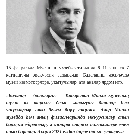
15 февральдә Мусаның музей-фатирында 8–11 яшьлек 7
катнашучы экскурсия уздырачак. Балаларны әзерләүдә
музей хезмәткәрләре, укытучылар, ата-аналар ярдәм итә.
«Балалар – балаларга» – Татарстан Милли музееның
туган як тарихы белән мавыгучы балалар һәм
яшүсмерләр өчен белем бирү акциясе. Алар Милли
музейда һәм аның филиалларында экскурсияләр алып
барырга өйрәнәләр, ә аннары аларны яшьтәшләре өчен
алып баралар. Акция 2021 елдан бирле даими үткәрелә.