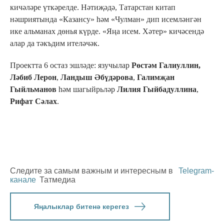
кичәләре үткәрелде. Нәтиҗәдә, Татарстан китап
нәшриятында «Казансу» һәм «Чулман» дип исемләнгән
ике альманах дөнья күрде. «Яңа исем. Хәтер» кичәсендә
алар да тәкъдим ителәчәк.
Проектта 6 остаз эшләде: язучылар
Рөстәм Галиуллин,
Ләбиб Лерон
,
Ландыш Әбүдәрова
,
Галимҗан
Гыйльманов
һәм шагыйрьләр
Лилия Гыйбадуллина
,
Рифат Сәлах
.
Следите за самым важным и интересным в
Telegram-
канале
Татмедиа
Яңалыклар битенә керегез