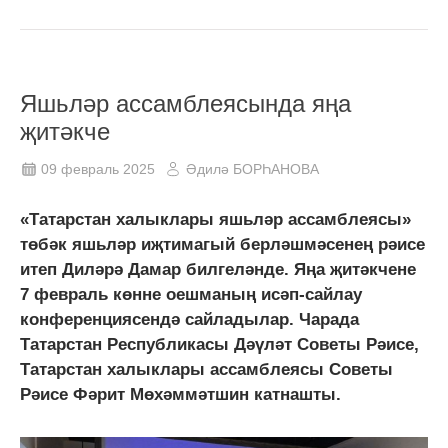
Яшьләр ассамблеясында яңа
җитәкче
09 февраль 2025
Әдилә БОРҺАНОВА
«Татарстан халыклары яшьләр ассамблеясы»
төбәк яшьләр иҗтимагый берләшмәсенең рәисе
итеп Диләрә Дамар билгеләнде. Яңа җитәкчене
7 февраль көнне оешманың исәп-сайлау
конференциясендә сайладылар. Чарада
Татарстан Республикасы Дәүләт Советы Рәисе,
Татарстан халыклары ассамблеясы Советы
Рәисе Фәрит Мөхәммәтшин катнашты.