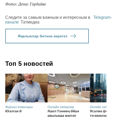
Фото: Денис Гордийко
Следите за самым важным и интересным в
Telegram-
канале
Татмедиа
Яңалыклар битенә керегез
Топ 5 новостей
Журнал язмалары
Онлайн хәбәрләр
Онлайн хәбәрләр
Югалган Ә
Яшел Үзәннең Әйшә
Ясалма фәһем б
авылында мәктәп
түгәрәкләр