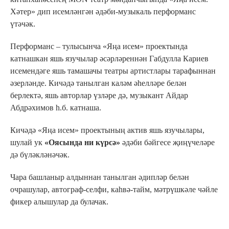
Хәтер» дип исемләнгән әдәби-музыкаль перформанс
үтәчәк.
Перформанс – тулысынча «Яңа исем» проектында
катнашкан яшь язучылар әсәрләреннән Габдулла Кариев
исемендәге яшь тамашачы театры артистлары тарафыннан
әзерләнде. Кичәдә танылган каләм әһелләре белән
берлектә, яшь авторлар үзләре дә, музыкант Айдар
Абдрәхимов һ.б. катнаша.
Кичәдә «Яңа исем» проектының актив яшь язучылары,
шулай ук
«Оясында ни күрсә»
әдәби бәйгесе җиңүчеләре
дә бүләкләнәчәк.
Чара башланыр алдыннан танылган әдипләр белән
очрашулар, автограф-селфи, каһвә-тайм, мәтрүшкәле чәйле
фикер алышулар да булачак.