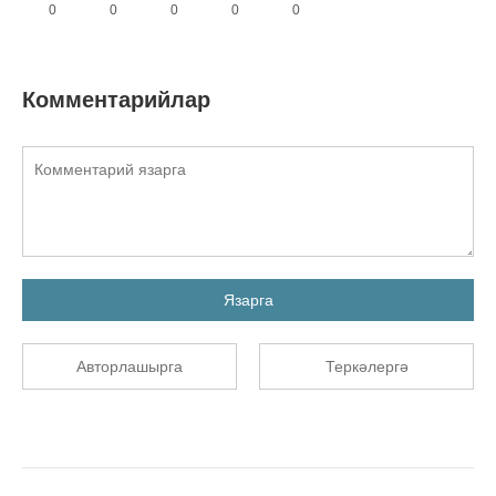
0
0
0
0
0
Комментарийлар
Язарга
Авторлашырга
Теркәлергә