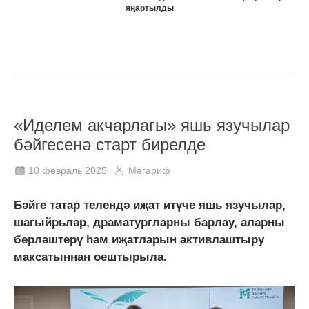
яңартылды
«Иделем акчарлагы» яшь язучылар
бәйгесенә старт бирелде
10 февраль 2025
Мәгариф
Бәйге татар телендә иҗат итүче яшь язучылар,
шагыйрьләр, драматургларны барлау, аларны
берләштерү һәм иҗатларын активлаштыру
максатыннан оештырыла.