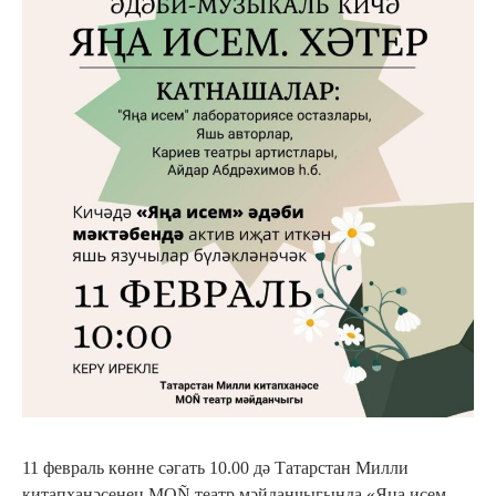
11 февраль көнне сәгать 10.00 дә Татарстан Милли
китапханәсенең MOÑ театр мәйданчыгында «Яңа исем.