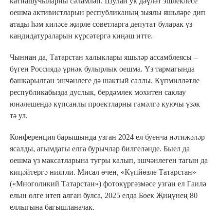
катнашучыларны сәламләп. Шулай ук дәүләт эшлеклесе
оешма активистларын республиканың зыялы яшьләре дип
атады һәм киләсе җирле советларга депутат буларак үз
кандидатураларын күрсәтергә киңәш итте.
Чыннан да, Татарстан халыклары яшьләр ассамблеясы –
бүген Россиядә үрнәк булырлык оешма. Үз тармагында
башкарылган эшчәнлеге дә шактый саллы. Күпмилләтле
республикабызда дуслык, бердәмлек мохитен саклау
юнәлешендә күпсанлы проектларны гамәлгә куючы үзәк
тә ул.
Конференция барышында узган 2024 ел буенча нәтиҗәләр
ясалды, агымдагы елга бурычлар билгеләнде. Быел да
оешма үз максатларына тугры калып, эшчәнлеген тагын да
киңәйтергә ниятли. Мисал өчен, «Күпйөзле Татарстан»
(«Многоликий Татарстан») фотокүргәзмәсе узган ел Гаилә
елын өлге итеп алган булса, 2025 елда Бөек Җиңүнең 80
еллыгына багышланачак.