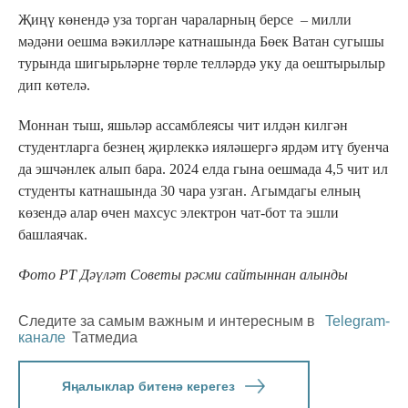
Җиңү көнендә уза торган чараларның берсе – милли
мәдәни оешма вәкилләре катнашында Бөек Ватан сугышы
турында шигырьләрне төрле телләрдә уку да оештырылыр
дип көтелә.
Моннан тыш, яшьләр ассамблеясы чит илдән килгән
студентларга безнең җирлеккә ияләшергә ярдәм итү буенча
да эшчәнлек алып бара. 2024 елда гына оешмада 4,5 чит ил
студенты катнашында 30 чара узган. Агымдагы елның
көзендә алар өчен махсус электрон чат-бот та эшли
башлаячак.
Фото РТ Дәүләт Советы рәсми сайтыннан алынды
Следите за самым важным и интересным в
Telegram-
канале
Татмедиа
Яңалыклар битенә керегез