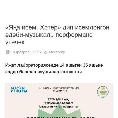
«Яңа исем. Хәтер» дип исемләнгән
әдәби-музыкаль перформанс
үтәчәк
10 февраль 2025
Мәгариф
Иҗат лабораториясендә 14 яшьтән 35 яшькә
кадәр башлап язучылар катнашты.