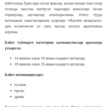
бәйгесендә Гран-при алган яшьләр, каләм ияләре һәм татар
телендә чыгучы матбугат чаралары вәкилләре белән
очрашулар, әңгәмәләр оештырылачак. Әлеге турда
катнашкан иҗатчыларның әсәрләре «Иделем акчарлагы»
дип исемләнгән ел саен чыгып килүче җыентыкка
керәчәк.
Бәйге түбәндәге категория катнашучылар арасында
үткәрелә:
14 яшьтән алып 18 яшькә кадәрге авторлар;
19 яшьтән алып 35 яшькә кадәрге авторлар.
Бәйге номинацияләре:
поэзия;
проза;
драма.