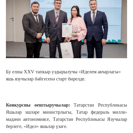
Бу елны XXV тапкыр уздырылучы «Иделем акчарлагы»
яшь язучылар бәйгесенә старт бирелде.
Конкурсны оештыручылар:
Татарстан Республикасы
Яшьләр эшләре министрлыгы, Татар федераль милли-
мәдәни автономиясе, Татарстан Республикасы Язучылар
берлеге, «Идел» яшьләр үзәге.