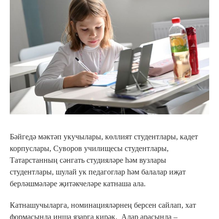
Бәйгедә мәктәп укучылары, көллият студентлары, кадет
корпуслары, Суворов училищесы студентлары,
Татарстанның сәнгать студияләре һәм вузлары
студентлары, шулай ук педагоглар һәм балалар иҗат
берләшмәләре җитәкчеләре катнаша ала.
Катнашучыларга, номинацияләрнең берсен сайлап, хат
формасында инша язарга кирәк. Алар арасында –