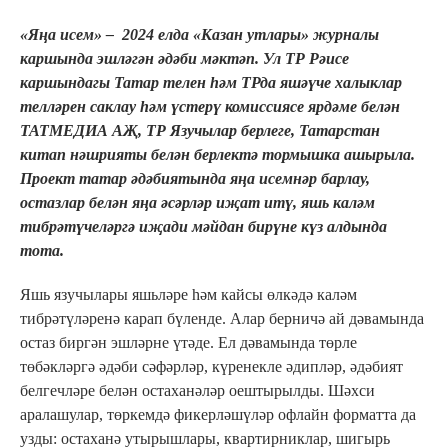
«Яңа исем» – 2024 елда «Казан утлары» журналы
каршында эшләгән әдәби мәктәп. Ул ТР Рәисе
каршындагы Татар телен һәм ТРда яшәүче халыклар
телләрен саклау һәм үстерү комиссиясе ярдәме белән
ТАТМЕДИА АҖ, ТР Язучылар берлеге, Татарстан
китап нәшрияты белән берлектә тормышка ашырыла.
Проект татар әдәбиятында яңа исемнәр барлау,
остазлар белән яңа әсәрләр иҗат итү, яшь каләм
тибрәтүчеләргә иҗади мәйдан бирүне күз алдында
тота.
Яшь язучылары яшьләре һәм кайсы өлкәдә каләм
тибрәтүләренә карап бүленде. Алар берничә ай дәвамында
остаз биргән эшләрне үтәде. Ел дәвамында төрле
төбәкләргә әдәби сәфәрләр, күренекле әдипләр, әдәбият
белгечләре белән остаханәләр оештырылды. Шәхси
аралашулар, төркемдә фикерләшүләр офлайн форматта да
узды: остаханә утырышлары, квартирниклар, шигырь