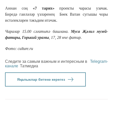
Аннан соң
«7 тарих»
проекты чарасы узачак.
Биредә гаиләләр үзләренең Бөек Ватан сугышы чоры
истәлекләрен тәкъдим итәчәк.
Чаралар 15.00 сәгатьтә башлана.
Муса Җәлил музей-
фатиры, Горький урамы
, 17, 28 нче фатир.
Фото: culture.ru
Следите за самым важным и интересным в
Telegram-
канале
Татмедиа
Яңалыклар битенә керегез