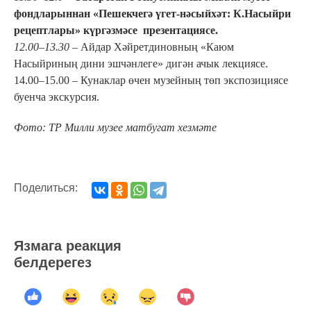
фондларыннан «Пешекчегә үгет-нәсыйхәт: К.Насыйри
рецептлары» күргәзмәсе презентациясе.
12.00–13.30 –
Айдар Хәйретдиновның «Каюм
Насыйриның дини эшчәнлеге» дигән ачык лекциясе.
14.00–15.00 – Кунаклар өчен музейның төп экспозициясе
буенча экскурсия.
Фото: ТР Милли музее матбугат хезмәте
Поделиться:
Язмага реакция
белдерегез