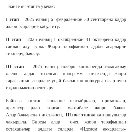
Бәйге өч этапта узачак:
I этап
– 2025 елның 6 февраленнән 30 сентябренә кадәр
әдәби әсәрләрне кабул итү.
II этап
– 2025 елның 1 октябреннән 31 октябренә кадәр
сайлап алу туры. Жюри тарафыннан әдәби әсәрләрне
тикшерү, бәяләү.
III этап
– 2025 елның ноябрь көннәрендә йомгаклау
өлеше: алдан төзелгән программа нигезендә жюри
тарафыннан әсәрләре уңай бәяләнгән конкурсантлар өчен
иҗади мәктәп оештыру.
Бәйгегә килгән эшләрне шагыйрьләр, прозаиклар,
драматурглардан торган мәртәбәле жюри бәяли.
Алар бәяләренә нигезләнеп,
III
нче этапка
катнашучылар
чакырыла. Биредә алар өчен жюри тарафыннан
остаханәләр, алдагы елларда «Иделем акчарлагы»