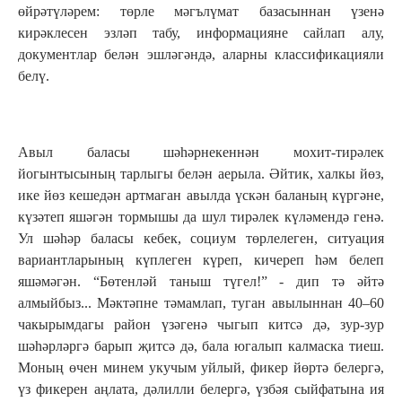
өйрәтүләрем: төрле мәгълүмат базасыннан үзенә
кирәклесен эзләп табу, информацияне сайлап алу,
документлар белән эшләгәндә, аларны классификацияли
белү.
Авыл баласы шәһәрнекеннән мохит-тирәлек
йогынтысының тарлыгы белән аерыла. Әйтик, халкы йөз,
ике йөз кешедән артмаган авылда үскән баланың күргәне,
күзәтеп яшәгән тормышы да шул тирәлек күләмендә генә.
Ул шәһәр баласы кебек, социум төрлелеген, ситуация
вариантларының күплеген күреп, кичереп һәм белеп
яшәмәгән. “Бөтенләй таныш түгел!” - дип тә әйтә
алмыйбыз... Мәктәпне тәмамлап, туган авылыннан 40–60
чакырымдагы район үзәгенә чыгып китсә дә, зур-зур
шәһәрләргә барып җитсә дә, бала югалып калмаска тиеш.
Моның өчен минем укучым уйлый, фикер йөртә белергә,
үз фикерен аңлата, дәлилли белергә, үзбәя сыйфатына ия