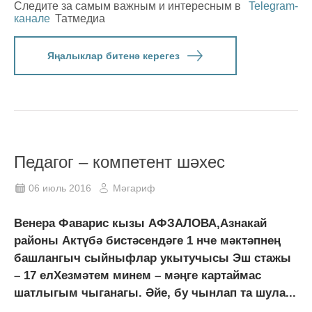
Следите за самым важным и интересным в
Telegram-
канале
Татмедиа
Яңалыклар битенә керегез
Педагог – компетент шәхес
06 июль 2016
Мәгариф
Венера Фаварис кызы АФЗАЛОВА,Азнакай
районы Актүбә бистәсендәге 1 нче мәктәпнең
башлангыч сыйныфлар укытучысы Эш стажы
– 17 елХезмәтем минем – мәңге картаймас
шатлыгым чыганагы. Әйе, бу чынлап та шула...