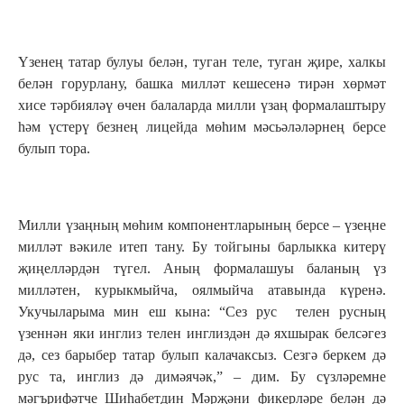
Үзенең татар булуы белән, туган теле, туган җире, халкы
белән горурлану, башка милләт кешесенә тирән хөрмәт
хисе тәрбияләү өчен балаларда милли үзаң формалаштыру
һәм үстерү безнең лицейда мөһим мәсьәләләрнең берсе
булып тора.
Милли үзаңның мөһим компонентларының берсе – үзеңне
милләт вәкиле итеп тану. Бу тойгыны барлыкка китерү
җиңелләрдән түгел. Аның формалашуы баланың үз
милләтен, курыкмыйча, оялмыйча атавында күренә.
Укучыларыма мин еш кына: “Сез рус телен русның
үзеннән яки инглиз телен инглиздән дә яхшырак белсәгез
дә, сез барыбер татар булып калачаксыз. Сезгә беркем дә
рус та, инглиз дә димәячәк,” – дим. Бу сүзләремне
мәгърифәтче Шиһабетдин Мәрҗәни фикерләре белән дә