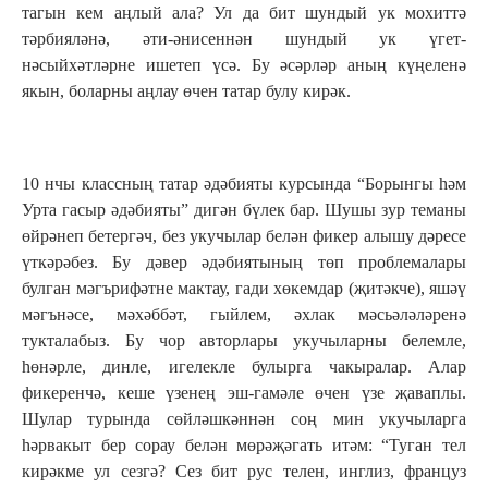
тагын кем аңлый ала? Ул да бит шундый ук мохиттә
тәрбияләнә, әти-әнисеннән шундый ук үгет-
нәсыйхәтләрне ишетеп үсә. Бу әсәрләр аның күңеленә
якын, боларны аңлау өчен татар булу кирәк.
10 нчы классның татар әдәбияты курсында “Борынгы һәм
Урта гасыр әдәбияты” дигән бүлек бар. Шушы зур теманы
өйрәнеп бетергәч, без укучылар белән фикер алышу дәресе
үткәрәбез. Бу дәвер әдәбиятының төп проблемалары
булган мәгърифәтне мактау, гади хөкемдар (җитәкче), яшәү
мәгънәсе, мәхәббәт, гыйлем, әхлак мәсьәләләренә
тукталабыз. Бу чор авторлары укучыларны белемле,
һөнәрле, динле, игелекле булырга чакыралар. Алар
фикеренчә, кеше үзенең эш-гамәле өчен үзе җаваплы.
Шулар турында сөйләшкәннән соң мин укучыларга
һәрвакыт бер сорау белән мөрәҗәгать итәм: “Туган тел
кирәкме ул сезгә? Сез бит рус телен, инглиз, француз