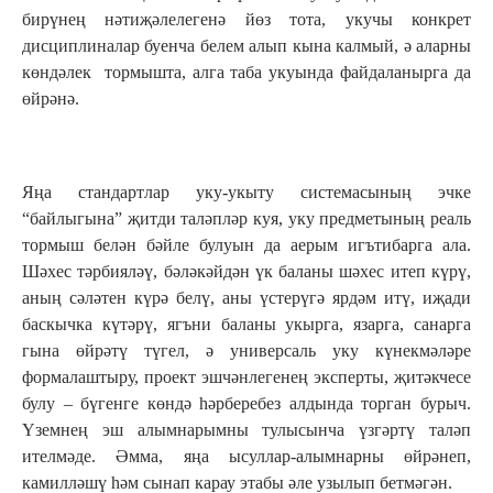
бирүнең нәтиҗәлелегенә йөз тота, укучы конкрет
дисциплиналар буенча белем алып кына калмый, ә аларны
көндәлек тормышта, алга таба укуында файдаланырга да
өйрәнә.
Яңа стандартлар уку-укыту системасының эчке
“байлыгына” җитди таләпләр куя, уку предметының реаль
тормыш белән бәйле булуын да аерым игътибарга ала.
Шәхес тәрбияләү, бәләкәйдән үк баланы шәхес итеп күрү,
аның сәләтен күрә белү, аны үстерүгә ярдәм итү, иҗади
баскычка күтәрү, ягъни баланы укырга, язарга, санарга
гына өйрәтү түгел, ә универсаль уку күнекмәләре
формалаштыру, проект эшчәнлегенең эксперты, җитәкчесе
булу – бүгенге көндә һәрберебез алдында торган бурыч.
Үземнең эш алымнарымны тулысынча үзгәртү таләп
ителмәде. Әмма, яңа ысуллар-алымнарны өйрәнеп,
камилләшү һәм сынап карау этабы әле узылып бетмәгән.