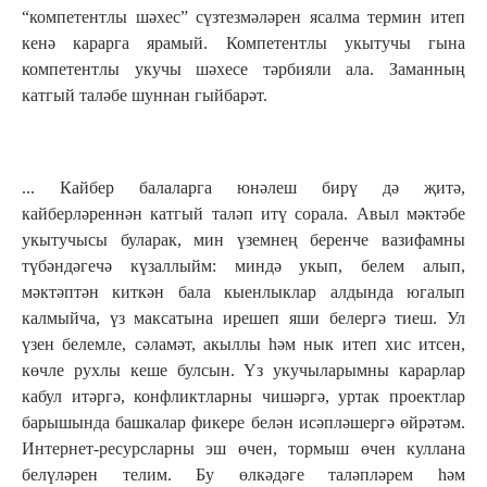
“компетентлы шәхес” сүзтезмәләрен ясалма термин итеп
кенә карарга ярамый. Компетентлы укытучы гына
компетентлы укучы шәхесе тәрбияли ала. Заманның
катгый таләбе шуннан гыйбарәт.
... Кайбер балаларга юнәлеш бирү дә җитә,
кайберләреннән катгый таләп итү сорала. Авыл мәктәбе
укытучысы буларак, мин үземнең беренче вазифамны
түбәндәгечә күзаллыйм: миндә укып, белем алып,
мәктәптән киткән бала кыенлыклар алдында югалып
калмыйча, үз максатына ирешеп яши белергә тиеш. Ул
үзен белемле, сәламәт, акыллы һәм нык итеп хис итсен,
көчле рухлы кеше булсын. Үз укучыларымны карарлар
кабул итәргә, конфликтларны чишәргә, уртак проектлар
барышында башкалар фикере белән исәпләшергә өйрәтәм.
Интернет-ресурсларны эш өчен, тормыш өчен куллана
белүләрен телим. Бу өлкәдәге таләпләрем һәм