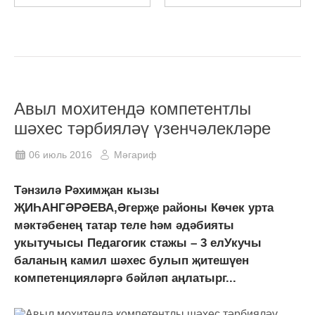
Авыл мохитендә компетентлы
шәхес тәрбияләү үзенчәлекләре
06 июль 2016
Мәгариф
Тәнзилә Рәхимҗан кызы
ҖИҺАНГӘРӘЕВА,Әгерҗе районы Көчек урта
мәктәбенең татар теле һәм әдәбияты
укытучысы Педагогик стажы – 3 елУкучы
баланың камил шәхес булып җитешүен
компетенцияләргә бәйләп аңлатырг...