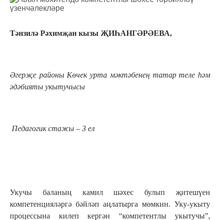
Тәнзилә Рәхимҗан кызы ҖИҺАНГӘРӘЕВА,
Әгерҗе районы Көчек урта мәктәбенең татар теле һәм
әдәбияты укытучысы
Педагогик стажы – 3 ел
Укучы баланың камил шәхес булып җитешүен
компетенцияләргә бәйләп аңлатырга мөмкин. Уку-укыту
процессына килеп кергән “компетентлы укытучы”,