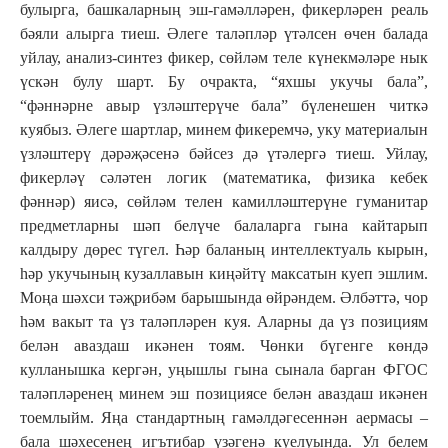
булырга, башкаларның эш-гамәлләрен, фикерләрен реаль
бәяли алырга тиеш. Әлеге таләпләр үтәлсен өчен балада
уйлау, анализ-синтез фикер, сөйләм теле күнекмәләре нык
үскән булу шарт. Бу очракта, “яхшы укучы бала”,
“фәннәрне авыр үзләштерүче бала” бүленешен читкә
куябыз. Әлеге шартлар, минем фикеремчә, уку материалын
үзләштерү дәрәҗәсенә бәйсез дә үтәлергә тиеш. Уйлау,
фикерләү сәләтен логик (математика, физика кебек
фәннәр) яисә, сөйләм телен камилләштерүне гуманитар
предметларны шәп белүче балаларга гына кайтарып
калдыру дөрес түгел. Һәр баланың интеллектуаль кырын,
һәр укучының кузаллавын киңәйтү максатын куеп эшлим.
Моңа шәхси тәҗрибәм барышында өйрәндем. Әлбәттә, чор
һәм вакыт та үз таләпләрен куя. Аларны да үз позициям
белән аваздаш икәнен тоям. Чөнки бүгенге көндә
кулланышка кергән, уңышлы гына сынала барган ФГОС
таләпләренең минем эш позициясе белән аваздаш икәнен
тоемлыйм. Яңа стандартның гамәлдәгесеннән аермасы –
бала шәхесенең игътибар үзәгенә куелуында. Ул белем