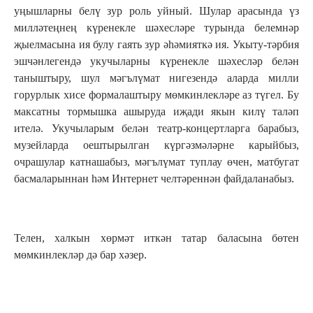
уңышларны белү зур роль уйный. Шулар арасында үз
милләтеңнең күренекле шәхесләре турында белемнәр
җыелмасына ия булу гаять зур әһәмияткә ия. Укыту-тәрбия
эшчәнлегендә укучыларны күренекле шәхесләр белән
таныштыру, шул мәгълүмат нигезендә аларда милли
горурлык хисе формалаштыру мөмкинлекләре аз түгел. Бу
максатны тормышка ашыруда иҗади якын килү таләп
ителә. Укучыларым белән театр-концертларга барабыз,
музейларда оештырылган күргәзмәләрне карыйбыз,
очрашулар катнашабыз, мәгълүмат туплау өчен, матбугат
басмаларыннан һәм Интернет челтәреннән файдаланабыз.
Телен, халкын хөрмәт иткән татар баласына бөтен
мөмкинлекләр дә бар хәзер.