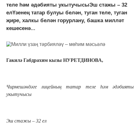
теле һәм әдәбияты укытучысыЭш стажы – 32
елҮзенең татар булуы белән, туган теле, туган
җире, халкы белән горурлану, башка милләт
кешесенә...
Гакилә
Габдрахим кызы НУРЕТДИНОВА,
Чирмешәндәге лицейның татар теле һәм әдәбияты
укытучысы
Эш стажы
–
32 ел