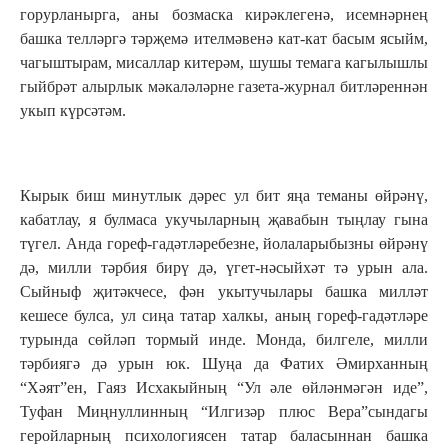
горурланырга, аны бозмаска кирәклегенә, исемнәрнең
башка телләргә тәрҗемә ителмәвенә кат-кат басым ясыйм,
чагыштырам, мисаллар китерәм, шушы темага кагылышлы
гыйбрәт алырлык мәкаләләрне газета-журнал битләреннән
укып күрсәтәм.
Кырык биш минутлык дәрес ул бит яңа теманы өйрәнү,
кабатлау, я булмаса укучыларның җавабын тыңлау гына
түгел. Анда гореф-гадәтләребезне, йолаларыбызны өйрәнү
дә, милли тәрбия бирү дә, үгет-нәсыйхәт тә урын ала.
Сыйныф җитәкчесе, фән укытучылары башка милләт
кешесе булса, ул сиңа татар халкы, аның гореф-гадәтләре
турында сөйләп тормый инде. Монда, билгеле, милли
тәрбиягә дә урын юк. Шуңа да Фатих Әмирханның
“Хәят”ен, Гаяз Исхакыйның “Ул әле өйләнмәгән иде”,
Туфан Миңнуллинның “Илгизәр плюс Вера”сындагы
геройларның психологиясен татар баласыннан башка