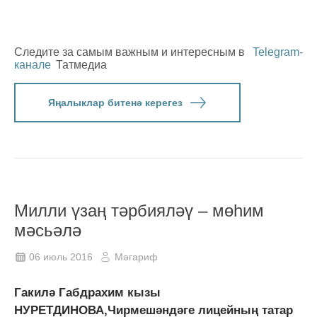
Следите за самым важным и интересным в
Telegram-
канале
Татмедиа
Яңалыклар битенә керегез
Милли үзаң тәрбияләү – мөһим
мәсьәлә
06 июль 2016
Мәгариф
Гакилә Габдрахим кызы
НУРЕТДИНОВА,Чирмешәндәге лицейның татар