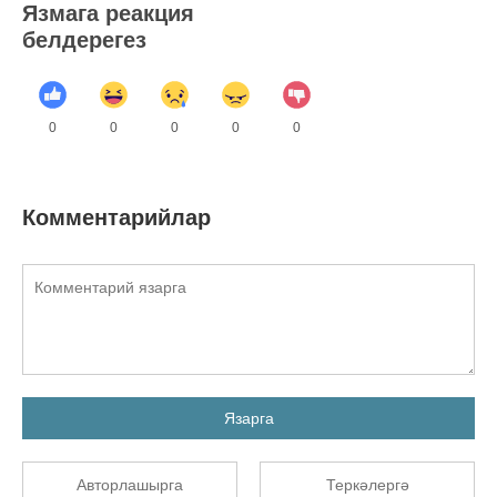
Язмага реакция
белдерегез
0
0
0
0
0
Комментарийлар
Язарга
Авторлашырга
Теркәлергә