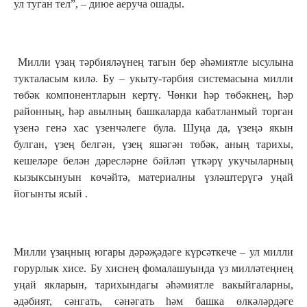
ул туган тел”, – диюе аеруча ошады.
Милли үзаң тәрбияләүнең тагын бер әһәмиятле ысулына
тукталасым килә. Бу – укыту-тәрбия системасына милли
төбәк компонентларын кертү. Чөнки һәр төбәкнең, һәр
районның, һәр авылның башкаларда кабатланмый торган
үзенә генә хас үзенчәлеге була. Шуңа да, үзеңә якын
булган, үзең белгән, үзең яшәгән төбәк, аның тарихы,
кешеләре белән дәресләрне бәйләп үткәрү укучыларның
кызыксынуын көчәйтә, материалны үзләштерүгә уңай
йогынты ясый .
Милли үзаңның югары дәрәҗәдәге күрсәткече – ул милли
горурлык хисе. Бу хиснең фомалашуында үз милләтеңнең
уңай якларын, тарихындагы әһәмиятле вакыйгаларны,
әдәбият, сәнгать, сәнәгать һәм башка өлкәләрдәге