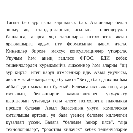
Тагын бер зур гына каршылык бар. Ата-аналар белән
эшләү яңа стандартларның асылына төшендерүдән
башланса, аларга яңа таләпләргә психологик яктан
яраклашырга ярдәм итү формасында дәвам ителә.
Киңәшләр бирелә, махсус консультацияләр үткәрелә.
Укучым һәм аның гаиләсе ФГОС, БДИ кебек
төшенчәләрдән курыкмыйча яшәсеннәр һәм аларны “иң
зур киртә” итеп кабул итмәсеннәр иде. Авыл укучысы,
авыл мәктәбе даирәсендә бу хакта “Без дә бар да яхшы һәм
әйбәт” дип мактанып булмый. Белемгә ихтыяҗ тоеп, аңа
омтылып, белгәннәрне камилләштереп уку-укыту
шартларын үтәгәндә генә әлеге психологик ныклыкка
ирешеп булачак. Авыл баласының укуга, камиллеккә
омтылышы артсын, ул бала үзенең белемле киләчәген
күзаллап үссен. Балага “белемле һөнәр иясе”, “яңа
технологияләр”, “роботлы киләчәк” кебек төшенчәләрне