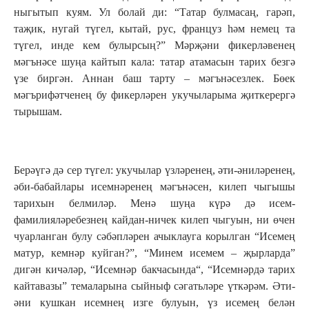
ныгытып куям. Ул болай ди: “Татар булмасаң, гарәп,
таҗик, нугай түгел, кытай, рус, француз һәм немец та
түгел, инде кем булырсың?” Мәрҗәни фикерләвенең
мәгънәсе шуңа кайтып кала: татар атамасын тарих безгә
үзе биргән. Аннан баш тарту – мәгънәсезлек. Бөек
мәгърифәтченең бу фикерләрен укучыларыма җиткерергә
тырышам.
Берәүгә дә сер түгел: укучылар үзләренең, әти-әниләренең,
әби-бабайлары исемнәренең мәгънәсен, килеп чыгышы
тарихын белмиләр. Менә шуңа күрә дә исем-
фамилияләребезнең кайдан-ничек килеп чыгуын, ни өчен
чуарланган булу сәбәпләрен ачыклауга корылган “Исемең
матур, кемнәр куйган?”, “Минем исемем – җырларда”
дигән кичәләр, “Исемнәр бакчасында“, “Исемнәрдә тарих
кайтавазы” темаларына сыйныф сәгатьләре үткәрәм. Әти-
әни кушкан исемнең изге булуын, үз исемең белән