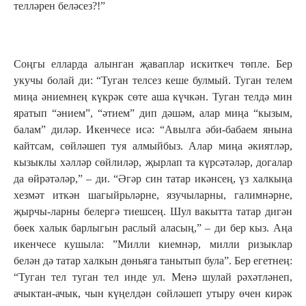
телләрен беләсез?!”
Соңгы елларда алынган җаваплар искиткеч төпле. Бер
укучы болай ди: “Туган телсез кеше булмый. Туган телем
миңа әниемнең күкрәк сөте аша күчкән. Туган телдә мин
яратып “әнием”, “әтием” дип дәшәм, алар миңа “кызым,
балам” диләр. Икенчесе исә: “Авылга әби-бабаем янына
кайтсам, сөйләшеп туя алмыйбыз. Алар миңа әкиятләр,
кызыклы хәлләр сөйлиләр, җырлап та күрсәтәләр, догалар
да өйрәтәләр,” – ди. “Әгәр син татар икәнсең, үз халкыңа
хезмәт иткән шагыйрьләрне, язучыларны, галимнәрне,
җырчы-ларны белергә тиешсең. Шул вакытта татар дигән
бөек халык барлыгын раслый аласың,” – ди бер кыз. Аңа
икенчесе кушыла: ”Милли киемнәр, милли ризыклар
белән дә татар халкын дөньяга танытып була”. Бер егетнең:
“Туган тел туган тел инде ул. Менә шулай рәхәтләнеп,
ачыктан-ачык, чын күңелдән сөйләшеп утыру өчен кирәк