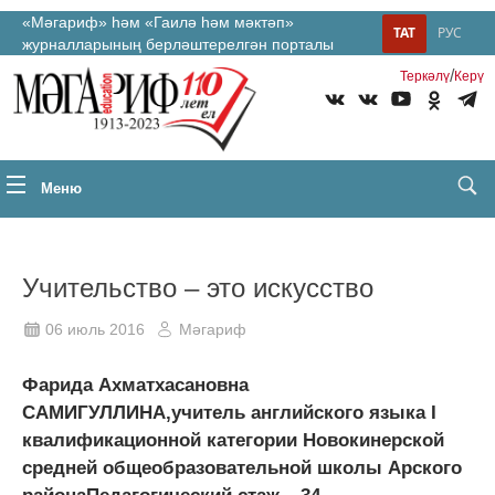
«Мәгариф» һәм «Гаилә һәм мәктәп»
ТАТ
РУС
журналларының берләштерелгән порталы
/
Теркəлү
Керү
Меню
Учительство ‒ это искусство
06 июль 2016
Мәгариф
Фарида Ахматхасановна
САМИГУЛЛИНА,учитель английского языка I
квалификационной категории Новокинерской
средней общеобразовательной школы Арского