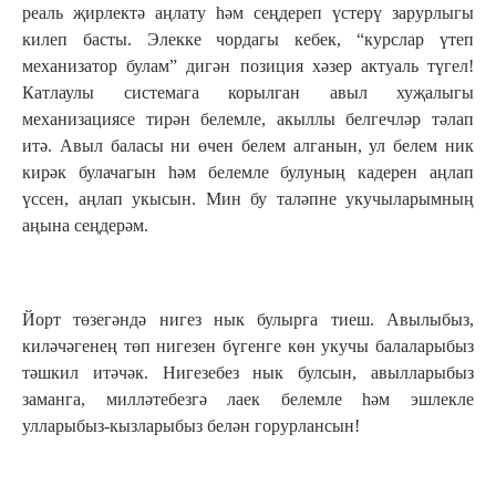
реаль җирлектә аңлату һәм сеңдереп үстерү зарурлыгы
килеп басты. Элекке чордагы кебек, “курслар үтеп
механизатор булам” дигән позиция хәзер актуаль түгел!
Катлаулы системага корылган авыл хуҗалыгы
механизациясе тирән белемле, акыллы белгечләр тәлап
итә. Авыл баласы ни өчен белем алганын, ул белем ник
кирәк булачагын һәм белемле булуның кадерен аңлап
үссен, аңлап укысын. Мин бу таләпне укучыларымның
аңына сеңдерәм.
Йорт төзегәндә нигез нык булырга тиеш. Авылыбыз,
киләчәгенең төп нигезен бүгенге көн укучы балаларыбыз
тәшкил итәчәк. Нигезебез нык булсын, авылларыбыз
заманга, милләтебезгә лаек белемле һәм эшлекле
улларыбыз-кызларыбыз белән горурлансын!