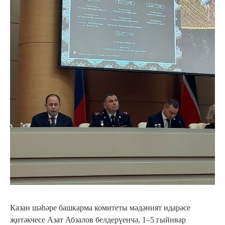
Казан шәһәре башкарма комитеты мәдәният идарәсе
җитәкчесе Азат Абзалов белдерүенчә, 1–5 гыйнвар