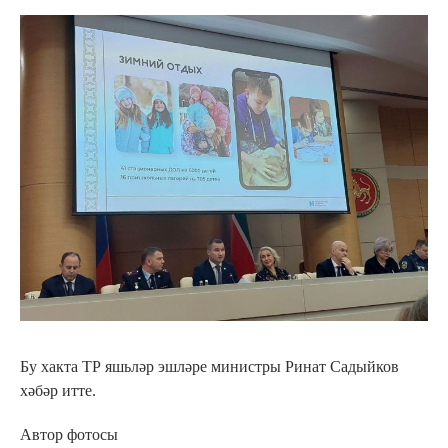
Бу хакта ТР яшьләр эшләре министры Ринат Садыйков
хәбәр итте.
Автор фотосы