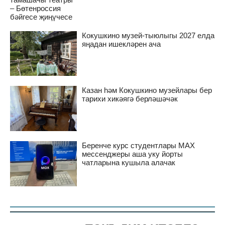
– Бөтенроссия
бәйгесе җиңүчесе
Кокушкино музей-тыюлыгы 2027 елда
яңадан ишекләрен ача
Казан һәм Кокушкино музейлары бер
тарихи хикәягә берләшәчәк
Беренче курс студентлары MAX
мессенджеры аша уку йорты
чатларына кушыла алачак