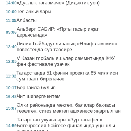
«Дуслык тәгәрмәче» (Дидактик уен)
14:00
Тел ачкычлары
10:00
Албасты
11:35
Альберт САБИР: «Ярты гасыр иҗат
09:06
дәрьясында»
Лилия Гыйбадуллинаның «Әлиф ләм мин»
13:40
повестенда сүз тәэсире
V Казан глобаль яшьләр саммитында КФУ
12:05
фән фестивале узачак
Татарстанда 51 фәнни проектка 85 миллион
11:32
сум грант биреләчәк
Бер гаилә булып
10:17
Чит шәһәргә китәм
16:48
Әлки районында мәктәп, балалар бакчасы
15:07
төзелгән, сигез мәктәп ашханәсе яңартылган
Татарстан укучылары «Зур тәнәфес»
Бөтенроссия бәйгесе финалында уңышлы
14:59