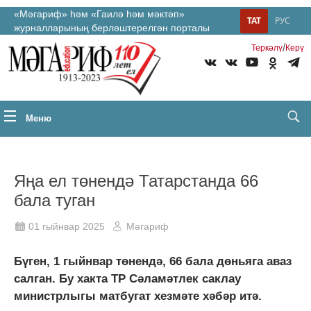
«Мәгариф» һәм «Гаилә һәм мәктәп»
ТАТ
РУС
журналларының берләштерелгән порталы
/
Теркəлү
Керү
Меню
Яңа ел төнендә Татарстанда 66
бала туган
01 гыйнвар 2025
Мәгариф
Бүген, 1 гыйнвар төнендә, 66 бала дөньяга аваз
салган. Бу хакта ТР Сәламәтлек саклау
министрлыгы матбугат хезмәте хәбәр итә.