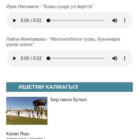
Ирек Нигъмәти - "Кояш сүнде ул йортта"
Ләйлә Минһаҗева - "Милләтебезгә тугры, буыннарга
үрнәк шәхес"
ИШЕТМИ КАЛМАГЫЗ
Бер гаилә булып
Казан Яшь
тамашачы театры