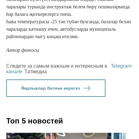
чаралары турында инструктаж белем бирү оешмаларында
һәр балага җиткерелергә тиеш.
Һава температурасы -25 тән түбән булганда, балалар белән
чараларда катнашу өчен, автобусларда муниципаль
районнардан чыгу киңәш ителми.
Автор фотосы
Следите за самым важным и интересным в
Telegram-
канале
Татмедиа
Яңалыклар битенә керегез
Топ 5 новостей