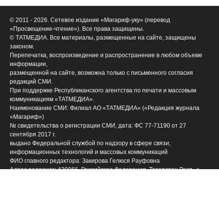
© 2011 - 2026. Сетевое издание «Мәгариф-уку» (перевод
«Просвещение-чтение»). Все права защищены.
© ТАТМЕДИА. Все материалы, размещенные на сайте, защищены
законом.
Перепечатка, воспроизведение и распространение в любом объеме
информации,
размещенной на сайте, возможна только с письменного согласия
редакций СМИ.
При поддержке Республиканского агентства по печати и массовым
коммуникациям «ТАТМЕДИА».
Наименование СМИ: Филиал АО «ТАТМЕДИА» («Редакция журнала
«Магариф»)
№ свидетельства о регистрации СМИ, дата: ФС 77-71190 от 27
сентября 2017 г.
выдано Федеральной службой по надзору в сфере связи,
информационных технологий и массовых коммуникаций
ФИО главного редактора: Закирова Гелюся Рауфовна
Адрес редакции: 420066, Российская Федерация, Татарстан Респ., г.
Казань, ул. Декабристов, д. 2
Телефон редакции: (843) 222-09-84 (14-61], 222-06-09
Учредитель СМИ: АО «ТАТМЕДИА»
Антикоррупционная политика