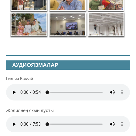
АУДИОЯЗМАЛАР
Гильм Камай
Җәлилнең якын дусты