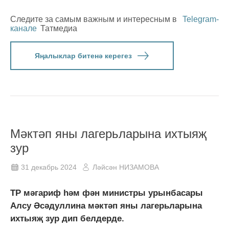
Следите за самым важным и интересным в
Telegram-
канале
Татмедиа
Яңалыклар битенә керегез
Мәктәп яны лагерьларына ихтыяҗ
зур
31 декабрь 2024
Ләйсән НИЗАМОВА
ТР мәгариф һәм фән министры урынбасары
Алсу Әсәдуллина мәктәп яны лагерьларына
ихтыяҗ зур дип белдерде.