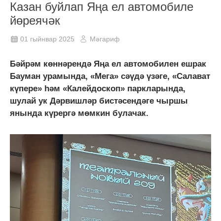
Казан буйлап Яңа ел автомобиле
йөреячәк
01 гыйнвар 2025
Мәгариф
Бәйрәм көннәрендә Яңа ел автомобилен ешрак
Бауман урамында, «Мега» сәүдә үзәге, «Салават
күпере» һәм «Калейдоскоп» паркларында,
шулай ук Дәрвишләр бистәсендәге чыршы
янында күрергә мөмкин булачак.