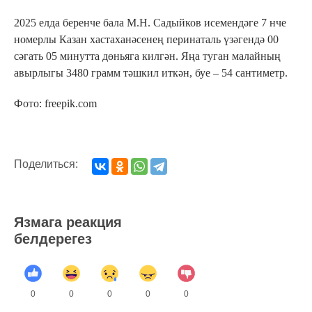
2025 елда беренче бала М.Н. Садыйков исемендәге 7 нче
номерлы Казан хастаханәсенең перинаталь үзәгендә 00
сәгать 05 минутта дөньяга килгән. Яңа туган малайның
авырлыгы 3480 грамм тәшкил иткән, буе – 54 сантиметр.
Фото: freepik.com
Поделиться:
Язмага реакция
белдерегез
0
0
0
0
0