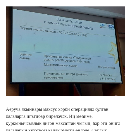
Аеруча якыннары махсус хәрби операциядә булган
балаларга игътибар биреләчәк. Иң мөһиме,
куркынычсызлык дигән максаттан чыгып, һәр әти-әнигә
балаларын күзәтүсез калдырмаска өндәде. Саклык