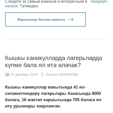
Следите за самым важным и интересным в
Telegram-
канале
Татмедиа
Яңалыклар битенә керегез
Кышкы каникулларда лагерьларда
күпме бала ял итә алачак?
31 декабрь 2024
Ләйсән НИЗАМОВА
Кышкы каникуллар вакытында 41 ял-
сәламәтләндерү лагерьлары базасында 6000
балага, 16 мәктәп каршысында 705 балага ял
итү урыннары әзерләнгән.