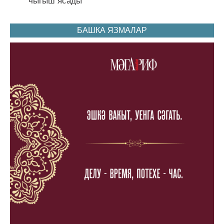
чыгыш ясады
БАШКА ЯЗМАЛАР