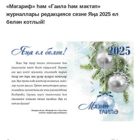
«Мәгариф» һәм «Гаилә һәм мәктәп»
журналлары редакциясе сезне Яңа 2025 ел
белән котлый!