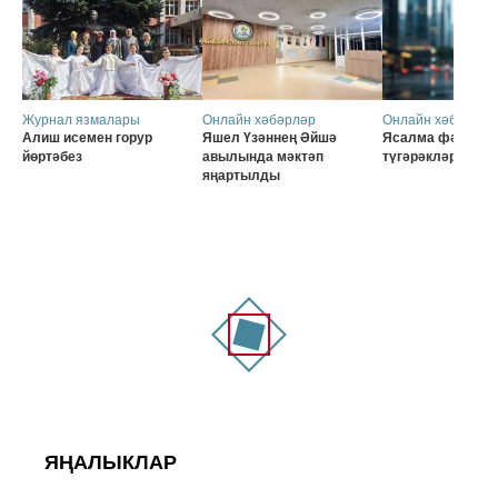
Журнал язмалары
Онлайн хәбәрләр
Онлайн хәбәрләр
Алиш исемен горур
Яшел Үзәннең Әйшә
Ясалма фәһем б
йөртәбез
авылында мәктәп
түгәрәкләр
яңартылды
ЯҢАЛЫКЛАР