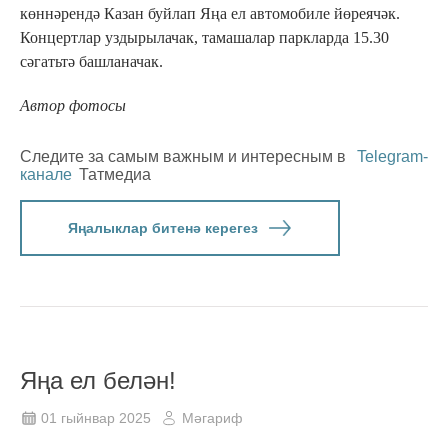
көннәрендә Казан буйлап Яңа ел автомобиле йөреячәк.
Концертлар уздырылачак, тамашалар паркларда 15.30
сәгатьтә башланачак.
Автор фотосы
Следите за самым важным и интересным в
Telegram-
канале
Татмедиа
Яңалыклар битенә керегез
Яңа ел белән!
01 гыйнвар 2025
Мәгариф