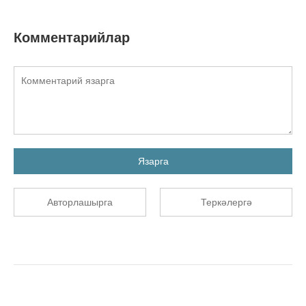
Комментарийлар
Язарга
Авторлашырга
Теркәлергә