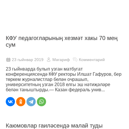
КФУ педагогларының хезмәт хакы 70 мең
сум
23 гыйнвар 2019
Мәгариф
Комментарий
23 гыйнварда булып узган матбугат
конференциясендә КФУ ректоры Илшат Гафуров, бер
төркем журналистлар белән очрашып,
университетның узган 2018 елгы эш нәтиҗәләре
белән таныштырды.— Казан федераль унив...
Каюмовлар гаиләсендә малай туды