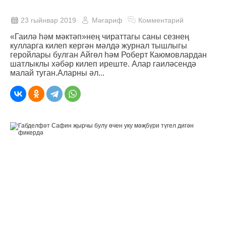
23 гыйнвар 2019
Мәгариф
Комментарий
«Гаилә һәм мәктәп»нең чираттагы саны сезнең
кулларга килеп кергән мәлдә журнал тышлыгы
геройлары булган Айгөл һәм Роберт Каюмовлардан
шатлыклы хәбәр килеп иреште. Алар гаиләсендә
малай туган.Аларны әл...