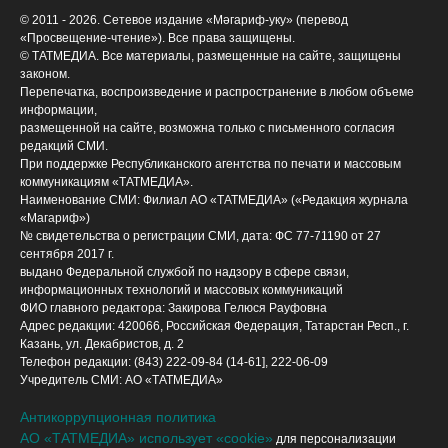
© 2011 - 2026. Сетевое издание «Мәгариф-уку» (перевод
«Просвещение-чтение»). Все права защищены.
© ТАТМЕДИА. Все материалы, размещенные на сайте, защищены
законом.
Перепечатка, воспроизведение и распространение в любом объеме
информации,
размещенной на сайте, возможна только с письменного согласия
редакций СМИ.
При поддержке Республиканского агентства по печати и массовым
коммуникациям «ТАТМЕДИА».
Наименование СМИ: Филиал АО «ТАТМЕДИА» («Редакция журнала
«Магариф»)
№ свидетельства о регистрации СМИ, дата: ФС 77-71190 от 27
сентября 2017 г.
выдано Федеральной службой по надзору в сфере связи,
информационных технологий и массовых коммуникаций
ФИО главного редактора: Закирова Гелюся Рауфовна
Адрес редакции: 420066, Российская Федерация, Татарстан Респ., г.
Казань, ул. Декабристов, д. 2
Телефон редакции: (843) 222-09-84 (14-61], 222-06-09
Учредитель СМИ: АО «ТАТМЕДИА»
Антикоррупционная политика
АО «ТАТМЕДИА» использует «cookie»
для персонализации