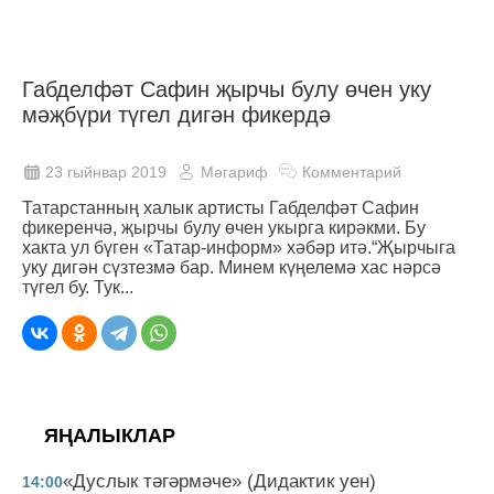
Габделфәт Сафин җырчы булу өчен уку
мәҗбүри түгел дигән фикердә
23 гыйнвар 2019
Мәгариф
Комментарий
Татарстанның халык артисты Габделфәт Сафин
фикеренчә, җырчы булу өчен укырга кирәкми. Бу
хакта ул бүген «Татар-информ» хәбәр итә.“Җырчыга
уку дигән сүзтезмә бар. Минем күңелемә хас нәрсә
түгел бу. Тук...
ЯҢАЛЫКЛАР
«Дуслык тәгәрмәче» (Дидактик уен)
14:00