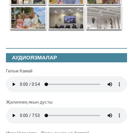
АУДИОЯЗМАЛАР
Гильм Камай
Җәлилнең якын дусты