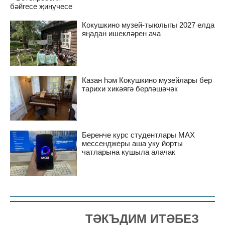
бәйгесе җиңүчесе
Кокушкино музей-тыюлыгы 2027 елда
яңадан ишекләрен ача
Казан һәм Кокушкино музейлары бер
тарихи хикәягә берләшәчәк
Беренче курс студентлары MAX
мессенджеры аша уку йорты
чатларына кушыла алачак
ТӘКЪДИМ ИТӘБЕЗ