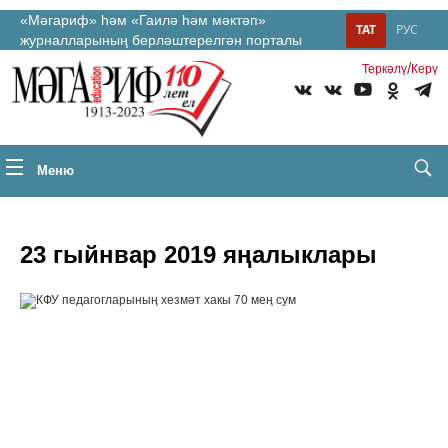
«Мәгариф» һәм «Гаилә һәм мәктәп»
ТАТ
РУС
журналларының берләштерелгән порталы
/
Теркəлү
Керү
Меню
23 гыйнвар 2019 яңалыклары