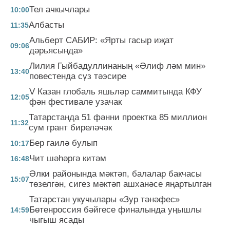
Тел ачкычлары
10:00
Албасты
11:35
Альберт САБИР: «Ярты гасыр иҗат
09:06
дәрьясында»
Лилия Гыйбадуллинаның «Әлиф ләм мин»
13:40
повестенда сүз тәэсире
V Казан глобаль яшьләр саммитында КФУ
12:05
фән фестивале узачак
Татарстанда 51 фәнни проектка 85 миллион
11:32
сум грант биреләчәк
Бер гаилә булып
10:17
Чит шәһәргә китәм
16:48
Әлки районында мәктәп, балалар бакчасы
15:07
төзелгән, сигез мәктәп ашханәсе яңартылган
Татарстан укучылары «Зур тәнәфес»
Бөтенроссия бәйгесе финалында уңышлы
14:59
чыгыш ясады