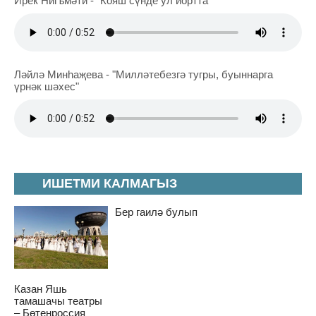
Ирек Нигъмәти - "Кояш сүнде ул йортта"
Ләйлә Минһаҗева - "Милләтебезгә тугры, буыннарга
үрнәк шәхес"
ИШЕТМИ КАЛМАГЫЗ
Бер гаилә булып
Казан Яшь
тамашачы театры
– Бөтенроссия