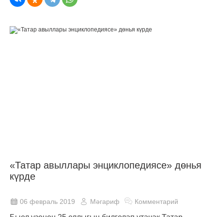
«Татар авыллары энциклопедиясе» дөнья
күрде
06 февраль 2019
Мәгариф
Комментарий