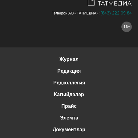
(843) 222 09 84
Телефон АО «ТАТМЕДИА»:
16+
Журнал
Редакция
Редколлегия
Кагыйдәләр
Прайс
Элемтә
Документлар