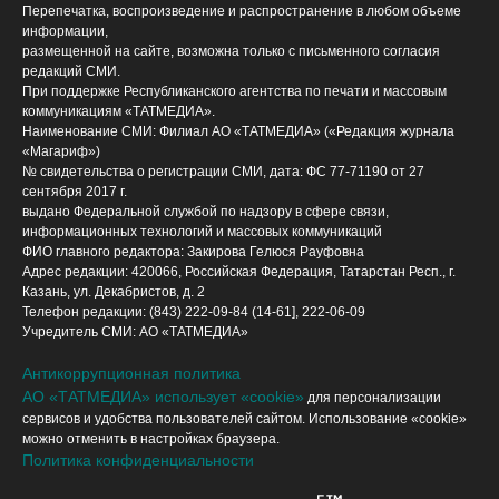
Перепечатка, воспроизведение и распространение в любом объеме
информации,
размещенной на сайте, возможна только с письменного согласия
редакций СМИ.
При поддержке Республиканского агентства по печати и массовым
коммуникациям «ТАТМЕДИА».
Наименование СМИ: Филиал АО «ТАТМЕДИА» («Редакция журнала
«Магариф»)
№ свидетельства о регистрации СМИ, дата: ФС 77-71190 от 27
сентября 2017 г.
выдано Федеральной службой по надзору в сфере связи,
информационных технологий и массовых коммуникаций
ФИО главного редактора: Закирова Гелюся Рауфовна
Адрес редакции: 420066, Российская Федерация, Татарстан Респ., г.
Казань, ул. Декабристов, д. 2
Телефон редакции: (843) 222-09-84 (14-61], 222-06-09
Учредитель СМИ: АО «ТАТМЕДИА»
Антикоррупционная политика
АО «ТАТМЕДИА» использует «cookie»
для персонализации
сервисов и удобства пользователей сайтом. Использование «cookie»
можно отменить в настройках браузера.
Политика конфиденциальности