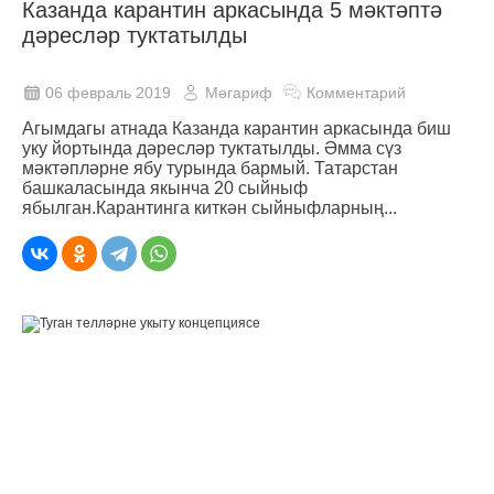
Казанда карантин аркасында 5 мәктәптә
дәресләр туктатылды
06 февраль 2019
Мәгариф
Комментарий
Агымдагы атнада Казанда карантин аркасында биш
уку йортында дәресләр туктатылды. Әмма сүз
мәктәпләрне ябу турында бармый. Татарстан
башкаласында якынча 20 сыйныф
ябылган.Карантинга киткән сыйныфларның...