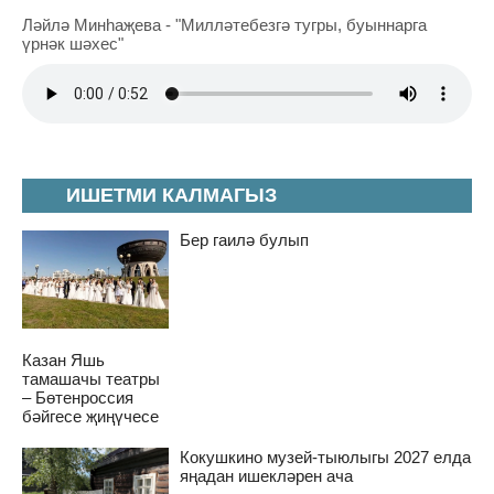
Ләйлә Минһаҗева - "Милләтебезгә тугры, буыннарга
үрнәк шәхес"
ИШЕТМИ КАЛМАГЫЗ
Бер гаилә булып
Казан Яшь
тамашачы театры
– Бөтенроссия
бәйгесе җиңүчесе
Кокушкино музей-тыюлыгы 2027 елда
яңадан ишекләрен ача