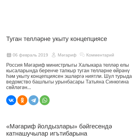
Туган телләрне укыту концепциясе
06 февраль 2019
Мәгариф
Комментарий
Россия Мәгариф министрлыгы Халыкара телләр елы
кысаларында беренче тапкыр туган телләрне өйрәнү
һәм укыту концепциясен эшләргә ниятли. Шул турыда
ведомство башлыгы урынбасары Татьяна Синюгина
сөйләгән...
«Мәгариф йолдызлары» бәйгесендә
катнашучылар игътибарына