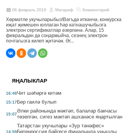
06 февраль 2019
Мәгариф
Комментарий
Хөрмәтле укучыларыбыз!Вәгъдә иткәнчә, конкурска
иҗат җимешен юллаган һәр катнашучыбызга
электрон сертификатлар әзерләнә. Алар, 15
февральдән дә соңармыйча, сезнең электрон
почтагызга килеп җитәчәк. Әг...
ЯҢАЛЫКЛАР
Чит шәһәргә китәм
16:48
Бер гаилә булып
15:17
Әлки районында мәктәп, балалар бакчасы
15:07
төзелгән, сигез мәктәп ашханәсе яңартылган
Татарстан укучылары «Зур тәнәфес»
Бөтенроссия бәйгесе финалында уңышлы
14:59