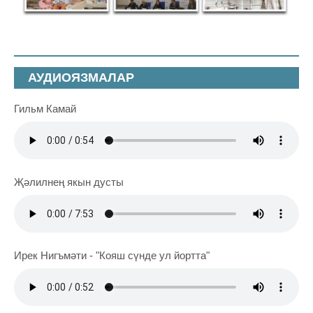
АУДИОЯЗМАЛАР
Гильм Камай
Җәлилнең якын дусты
Ирек Нигъмәти - "Кояш сүнде ул йортта"