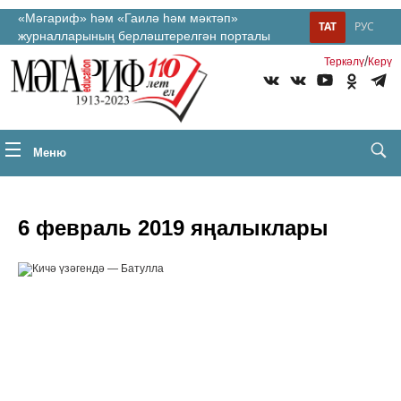
«Мәгариф» һәм «Гаилә һәм мәктәп»
ТАТ
РУС
журналларының берләштерелгән порталы
/
Теркəлү
Керү
Меню
6 февраль 2019 яңалыклары