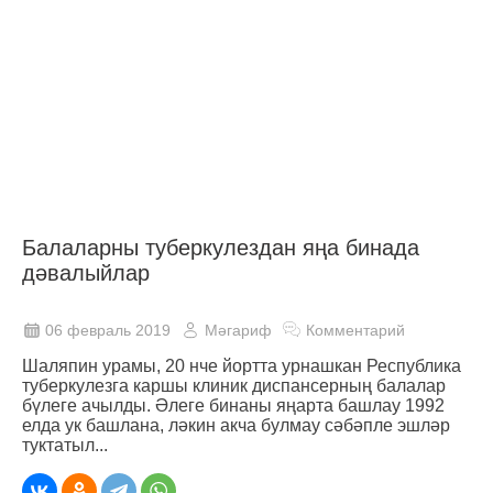
Балаларны туберкулездан яңа бинада
дәвалыйлар
06 февраль 2019
Мәгариф
Комментарий
Шаляпин урамы, 20 нче йортта урнашкан Республика
туберкулезга каршы клиник диспансерның балалар
бүлеге ачылды. Әлеге бинаны яңарта башлау 1992
елда ук башлана, ләкин акча булмау сәбәпле эшләр
туктатыл...