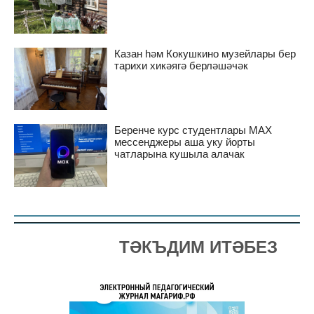
Казан һәм Кокушкино музейлары бер
тарихи хикәягә берләшәчәк
Беренче курс студентлары MAX
мессенджеры аша уку йорты
чатларына кушыла алачак
ТӘКЪДИМ ИТӘБЕЗ