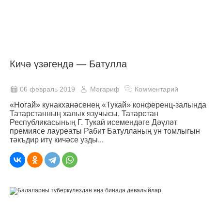
Кичә үзәгендә — Батулла
06 февраль 2019
Мәгариф
Комментарий
«Ногай» кунакханәсенең «Тукай» конференц-залында
Татарстанның халык язучысы, Татарстан
Республикасының Г. Тукай исемендәге Дәүләт
премиясе лауреаты Рабит Батулланың ун томлыгын
тәкъдир итү кичәсе узды...