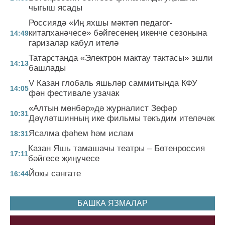
чыгыш ясады
Россиядә «Иң яхшы мәктәп педагог-
китапханәчесе» бәйгесенең икенче сезонына
14:49
гаризалар кабул ителә
Татарстанда «Электрон мактау тактасы» эшли
14:13
башлады
V Казан глобаль яшьләр саммитында КФУ
14:05
фән фестивале узачак
«Алтын мөнбәр»дә журналист Зөфәр
10:31
Дәүләтшинның ике фильмы тәкъдим ителәчәк
Ясалма фәһем һәм ислам
18:31
Казан Яшь тамашачы театры – Бөтенроссия
17:11
бәйгесе җиңүчесе
Йокы сәнгате
16:44
БАШКА ЯЗМАЛАР