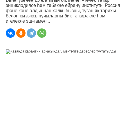
Быел үзенең 25 еллыгын билгеләп үтәчәк Татар
энциклодиясе һәм төбәкне өйрәнү институты Россия
фәне көне алдыннан халкыбызны, туган як тарихы
белән кызыксынучыларны бик тә кирәкле һәм
игелекле эш-гамәл...