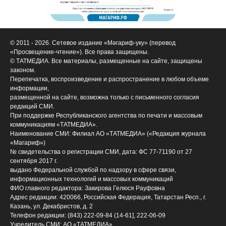
© 2011 - 2026. Сетевое издание «Мәгариф-уку» (перевод
«Просвещение-чтение»). Все права защищены.
© ТАТМЕДИА. Все материалы, размещенные на сайте, защищены
законом.
Перепечатка, воспроизведение и распространение в любом объеме
информации,
размещенной на сайте, возможна только с письменного согласия
редакций СМИ.
При поддержке Республиканского агентства по печати и массовым
коммуникациям «ТАТМЕДИА».
Наименование СМИ: Филиал АО «ТАТМЕДИА» («Редакция журнала
«Магариф»)
№ свидетельства о регистрации СМИ, дата: ФС 77-71190 от 27
сентября 2017 г.
выдано Федеральной службой по надзору в сфере связи,
информационных технологий и массовых коммуникаций
ФИО главного редактора: Закирова Гелюся Рауфовна
Адрес редакции: 420066, Российская Федерация, Татарстан Респ., г.
Казань, ул. Декабристов, д. 2
Телефон редакции: (843) 222-09-84 (14-61], 222-06-09
Учредитель СМИ: АО «ТАТМЕДИА»