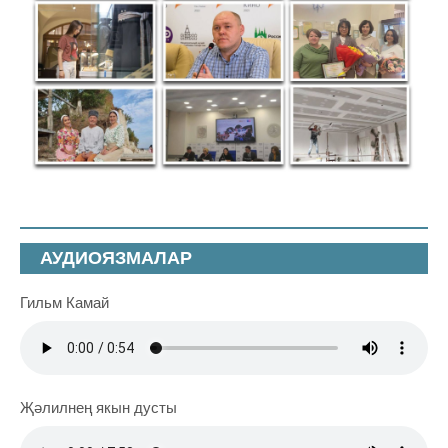
АУДИОЯЗМАЛАР
Гильм Камай
Җәлилнең якын дусты