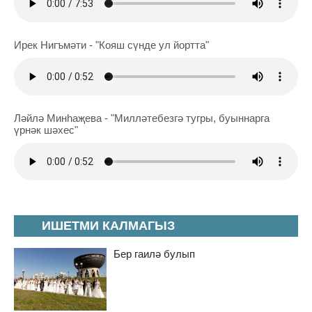
Ирек Нигъмәти - "Кояш сүнде ул йортта"
Ләйлә Минһаҗева - "Милләтебезгә тугры, буыннарга
үрнәк шәхес"
ИШЕТМИ КАЛМАГЫЗ
Бер гаилә булып