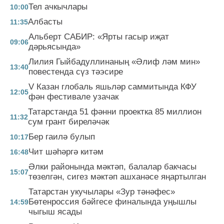
Тел ачкычлары
10:00
Албасты
11:35
Альберт САБИР: «Ярты гасыр иҗат
09:06
дәрьясында»
Лилия Гыйбадуллинаның «Әлиф ләм мин»
13:40
повестенда сүз тәэсире
V Казан глобаль яшьләр саммитында КФУ
12:05
фән фестивале узачак
Татарстанда 51 фәнни проектка 85 миллион
11:32
сум грант биреләчәк
Бер гаилә булып
10:17
Чит шәһәргә китәм
16:48
Әлки районында мәктәп, балалар бакчасы
15:07
төзелгән, сигез мәктәп ашханәсе яңартылган
Татарстан укучылары «Зур тәнәфес»
Бөтенроссия бәйгесе финалында уңышлы
14:59
чыгыш ясады