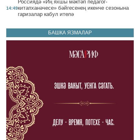
Россиядә «Иң яхшы мәктәп педагог-
китапханәчесе» бәйгесенең икенче сезонына
14:49
гаризалар кабул ителә
БАШКА ЯЗМАЛАР