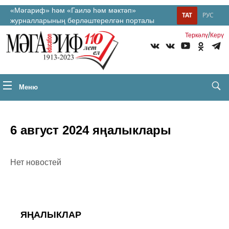
«Мәгариф» һәм «Гаилә һәм мәктәп»
ТАТ
РУС
журналларының берләштерелгән порталы
/
Теркəлү
Керү
Меню
6 август 2024 яңалыклары
Нет новостей
ЯҢАЛЫКЛАР