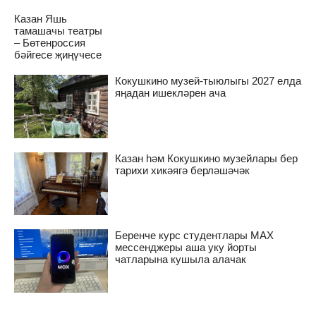
Казан Яшь
тамашачы театры
– Бөтенроссия
бәйгесе җиңүчесе
Кокушкино музей-тыюлыгы 2027 елда
яңадан ишекләрен ача
Казан һәм Кокушкино музейлары бер
тарихи хикәягә берләшәчәк
Беренче курс студентлары MAX
мессенджеры аша уку йорты
чатларына кушыла алачак