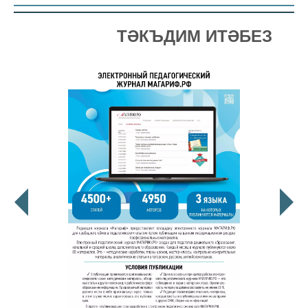
ТӘКЪДИМ ИТӘБЕЗ