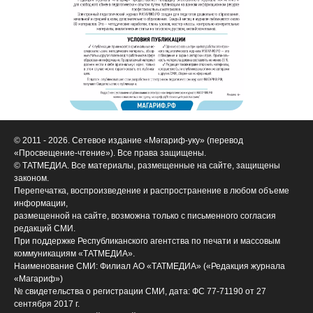
© 2011 - 2026. Сетевое издание «Мәгариф-уку» (перевод
«Просвещение-чтение»). Все права защищены.
© ТАТМЕДИА. Все материалы, размещенные на сайте, защищены
законом.
Перепечатка, воспроизведение и распространение в любом объеме
информации,
размещенной на сайте, возможна только с письменного согласия
редакций СМИ.
При поддержке Республиканского агентства по печати и массовым
коммуникациям «ТАТМЕДИА».
Наименование СМИ: Филиал АО «ТАТМЕДИА» («Редакция журнала
«Магариф»)
№ свидетельства о регистрации СМИ, дата: ФС 77-71190 от 27
сентября 2017 г.