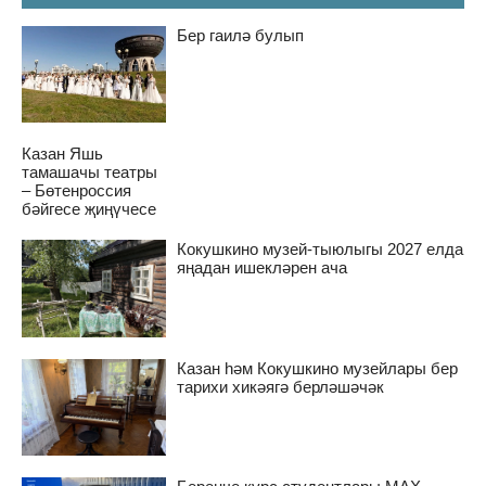
Бер гаилә булып
Казан Яшь
тамашачы театры
– Бөтенроссия
бәйгесе җиңүчесе
Кокушкино музей-тыюлыгы 2027 елда
яңадан ишекләрен ача
Казан һәм Кокушкино музейлары бер
тарихи хикәягә берләшәчәк