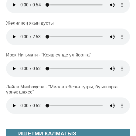
Җәлилнең якын дусты
Ирек Нигъмәти - "Кояш сүнде ул йортта"
Ләйлә Минһаҗева - "Милләтебезгә тугры, буыннарга
үрнәк шәхес"
ИШЕТМИ КАЛМАГЫЗ