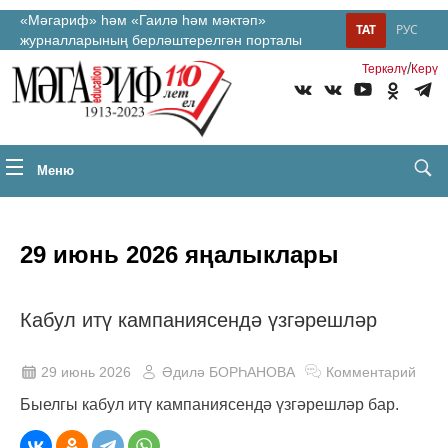
«Мәгариф» һәм «Гаилә һәм мәктәп»
ТАТ
РУС
журналларының берләштерелгән порталы
/
Теркəлү
Керү
Меню
29 июнь 2026 яңалыклары
Кабул итү кампаниясендә үзгәрешләр
29 июнь 2026
Әдилә БОРҺАНОВА
Комментарий
Быелгы кабул итү кампаниясендә үзгәрешләр бар.