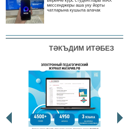
Беренче курс студентлары MAX
мессенджеры аша уку йорты
чатларына кушыла алачак
ТӘКЪДИМ ИТӘБЕЗ