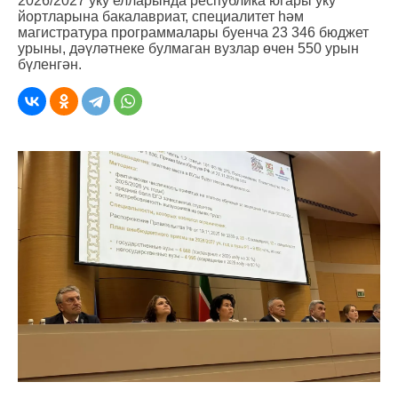
2026/2027 уку елларында республика югары уку
йортларына бакалавриат, специалитет һәм
магистратура программалары буенча 23 346 бюджет
урыны, дәүләтнеке булмаган вузлар өчен 550 урын
бүленгән.