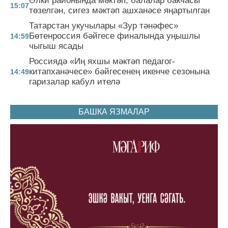
Әлки районында мәктәп, балалар бакчасы
15:07
төзелгән, сигез мәктәп ашханәсе яңартылган
Татарстан укучылары «Зур тәнәфес»
Бөтенроссия бәйгесе финалында уңышлы
14:59
чыгыш ясады
Россиядә «Иң яхшы мәктәп педагог-
китапханәчесе» бәйгесенең икенче сезонына
14:49
гаризалар кабул ителә
БАШКА ЯЗМАЛАР