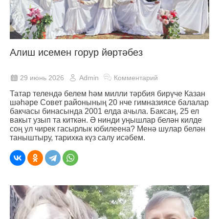
Алиш исемен горур йөртәбез
29 июнь 2026
Admin
Комментарий
Татар телендә белем һәм милли тәрбия бирүче Казан
шәһәре Совет районының 20 нче гимназиясе балалар
бакчасы бинасында 2001 елда ачыла. Баксаң, 25 ел
вакыт узып та киткән. Ә нинди уңышлар белән килде
соң ул чирек гасырлык юбилеена? Менә шулар белән
таныштыру, тарихка күз салу исәбем.