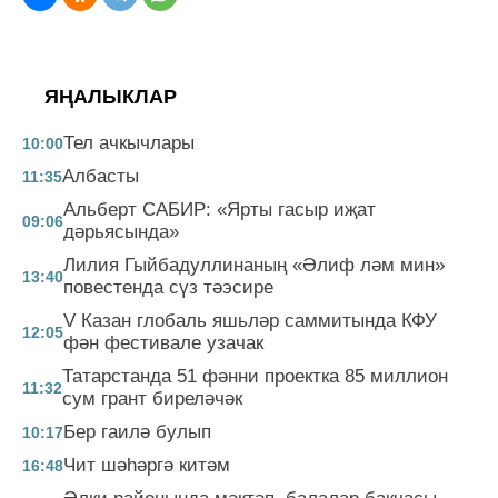
ЯҢАЛЫКЛАР
Тел ачкычлары
10:00
Албасты
11:35
Альберт САБИР: «Ярты гасыр иҗат
09:06
дәрьясында»
Лилия Гыйбадуллинаның «Әлиф ләм мин»
13:40
повестенда сүз тәэсире
V Казан глобаль яшьләр саммитында КФУ
12:05
фән фестивале узачак
Татарстанда 51 фәнни проектка 85 миллион
11:32
сум грант биреләчәк
Бер гаилә булып
10:17
Чит шәһәргә китәм
16:48