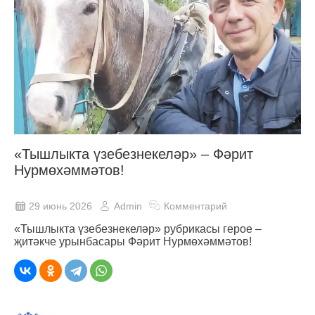
«Тышлыкта үзебезнекеләр» – Фәрит
Нурмөхәммәтов!
29 июнь 2026
Admin
Комментарий
«Тышлыкта үзебезнекеләр» рубрикасы герое –
җитәкче урынбасары Фәрит Нурмөхәммәтов!