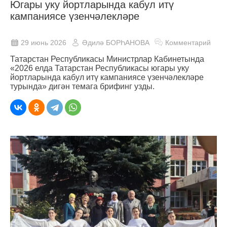
Югары уку йортларында кабул итү
кампаниясе үзенчәлекләре
29 июнь 2026
Әдилә БОРҺАНОВА
Комментарий
Татарстан Республикасы Министрлар Кабинетында
«2026 елда Татарстан Республикасы югары уку
йортларында кабул итү кампаниясе үзенчәлекләре
турында» дигән темага брифинг узды.