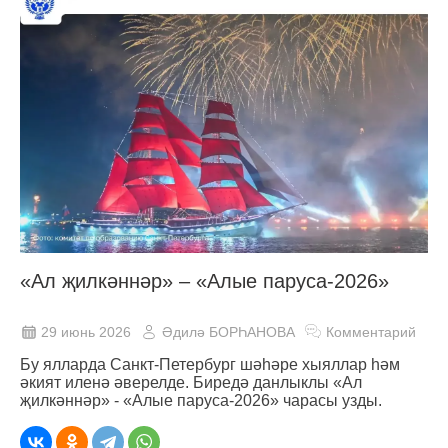
«Ал җилкәннәр» – «Алые паруса-2026»
29 июнь 2026
Әдилә БОРҺАНОВА
Комментарий
Бу ялларда Санкт-Петербург шәһәре хыяллар һәм
әкият иленә әверелде. Биредә данлыклы «Ал
җилкәннәр» - «Алые паруса-2026» чарасы узды.