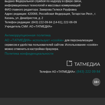
выдано Федеральной службой по надзору в сфере связи,
информационных технологий и массовых коммуникаций
ФИО главного редактора: Закирова Гелюся Рауфовна
Адрес редакции: 420066, Российская Федерация, Татарстан Респ., г.
Казань, ул. Декабристов, д. 2
Телефон редакции: (843) 222-09-84 (14-61], 222-06-09
Учредитель СМИ: АО «ТАТМЕДИА»
Антикоррупционная политика
АО «ТАТМЕДИА» использует «cookie»
для персонализации
сервисов и удобства пользователей сайтом. Использование «cookie»
можно отменить в настройках браузера.
Политика конфиденциальности
(843) 222 09 84
Телефон АО «ТАТМЕДИА»:
16+