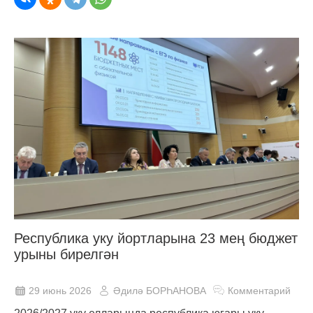
Республика уку йортларына 23 мең бюджет
урыны бирелгән
29 июнь 2026
Әдилә БОРҺАНОВА
Комментарий