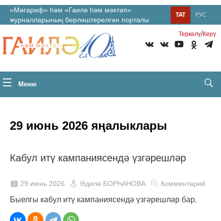
«Мәгариф» һәм «Гаилә һәм мәктәп»
ТАТ
РУС
журналларының берләштерелгән порталы
/
Теркəлү
Керү
Меню
29 июнь 2026 яңалыклары
Кабул итү кампаниясендә үзгәрешләр
29 июнь 2026
Әдилә БОРҺАНОВА
Комментарий
Быелгы кабул итү кампаниясендә үзгәрешләр бар.