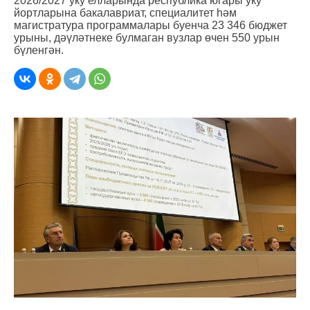
2026/2027 уку елларында республика югары уку
йортларына бакалавриат, специалитет һәм
магистратура программалары буенча 23 346 бюджет
урыны, дәүләтнеке булмаган вузлар өчен 550 урын
бүленгән.