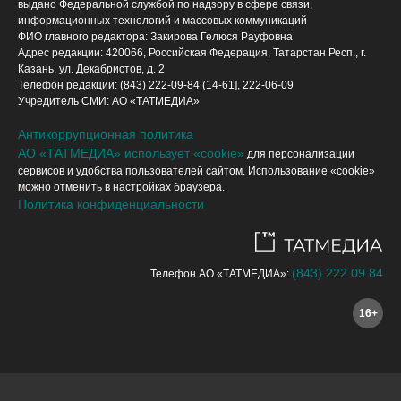
выдано Федеральной службой по надзору в сфере связи,
информационных технологий и массовых коммуникаций
ФИО главного редактора: Закирова Гелюся Рауфовна
Адрес редакции: 420066, Российская Федерация, Татарстан Респ., г.
Казань, ул. Декабристов, д. 2
Телефон редакции: (843) 222-09-84 (14-61], 222-06-09
Учредитель СМИ: АО «ТАТМЕДИА»
Антикоррупционная политика
АО «ТАТМЕДИА» использует «cookie»
для персонализации
сервисов и удобства пользователей сайтом. Использование «cookie»
можно отменить в настройках браузера.
Политика конфиденциальности
(843) 222 09 84
Телефон АО «ТАТМЕДИА»:
16+