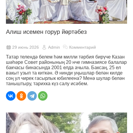
Алиш исемен горур йөртәбез
29 июнь 2026
Admin
Комментарий
Татар телендә белем һәм милли тәрбия бирүче Казан
шәһәре Совет районының 20 нче гимназиясе балалар
бакчасы бинасында 2001 елда ачыла. Баксаң, 25 ел
вакыт узып та киткән. Ә нинди уңышлар белән килде
соң ул чирек гасырлык юбилеена? Менә шулар белән
таныштыру, тарихка күз салу исәбем.