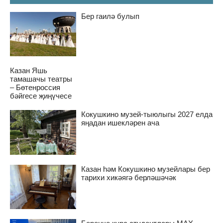
Бер гаилә булып
Казан Яшь
тамашачы театры
– Бөтенроссия
бәйгесе җиңүчесе
Кокушкино музей-тыюлыгы 2027 елда
яңадан ишекләрен ача
Казан һәм Кокушкино музейлары бер
тарихи хикәягә берләшәчәк