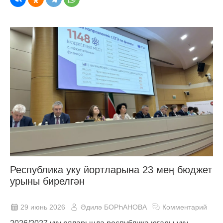
Республика уку йортларына 23 мең бюджет
урыны бирелгән
29 июнь 2026
Әдилә БОРҺАНОВА
Комментарий