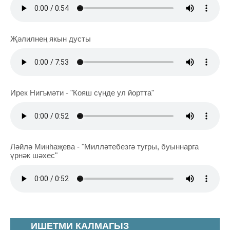
Җәлилнең якын дусты
Ирек Нигъмәти - "Кояш сүнде ул йортта"
Ләйлә Минһаҗева - "Милләтебезгә тугры, буыннарга
үрнәк шәхес"
ИШЕТМИ КАЛМАГЫЗ