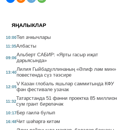
ЯҢАЛЫКЛАР
Тел ачкычлары
10:00
Албасты
11:35
Альберт САБИР: «Ярты гасыр иҗат
09:06
дәрьясында»
Лилия Гыйбадуллинаның «Әлиф ләм мин»
13:40
повестенда сүз тәэсире
V Казан глобаль яшьләр саммитында КФУ
12:05
фән фестивале узачак
Татарстанда 51 фәнни проектка 85 миллион
11:32
сум грант биреләчәк
Бер гаилә булып
10:17
Чит шәһәргә китәм
16:48