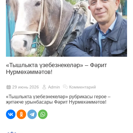
«Тышлыкта үзебезнекеләр» – Фәрит
Нурмөхәммәтов!
29 июнь 2026
Admin
Комментарий
«Тышлыкта үзебезнекеләр» рубрикасы герое –
җитәкче урынбасары Фәрит Нурмөхәммәтов!