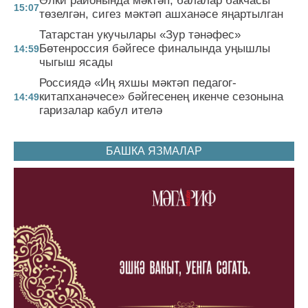
Әлки районында мәктәп, балалар бакчасы
15:07
төзелгән, сигез мәктәп ашханәсе яңартылган
Татарстан укучылары «Зур тәнәфес»
Бөтенроссия бәйгесе финалында уңышлы
14:59
чыгыш ясады
Россиядә «Иң яхшы мәктәп педагог-
китапханәчесе» бәйгесенең икенче сезонына
14:49
гаризалар кабул ителә
БАШКА ЯЗМАЛАР