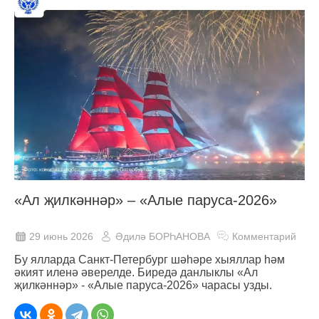
«Ал җилкәннәр» – «Алые паруса-2026»
29 июнь 2026
Әдилә БОРҺАНОВА
Комментарий
Бу ялларда Санкт-Петербург шәһәре хыяллар һәм
әкият иленә әверелде. Биредә данлыклы «Ал
җилкәннәр» - «Алые паруса-2026» чарасы узды.