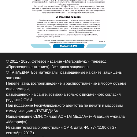
© 2011 - 2026. Сетевое издание «Мәгариф-уку» (перевод
«Просвещение-чтение»). Все права защищены.
© ТАТМЕДИА. Все материалы, размещенные на сайте, защищены
законом.
Перепечатка, воспроизведение и распространение в любом объеме
информации,
размещенной на сайте, возможна только с письменного согласия
редакций СМИ.
При поддержке Республиканского агентства по печати и массовым
коммуникациям «ТАТМЕДИА».
Наименование СМИ: Филиал АО «ТАТМЕДИА» («Редакция журнала
«Магариф»)
№ свидетельства о регистрации СМИ, дата: ФС 77-71190 от 27
сентября 2017 г.