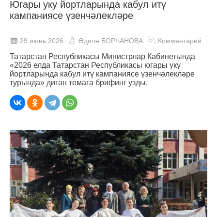
Югары уку йортларында кабул итү
кампаниясе үзенчәлекләре
29 июнь 2026
Әдилә БОРҺАНОВА
Комментарий
Татарстан Республикасы Министрлар Кабинетында
«2026 елда Татарстан Республикасы югары уку
йортларында кабул итү кампаниясе үзенчәлекләре
турында» дигән темага брифинг узды.