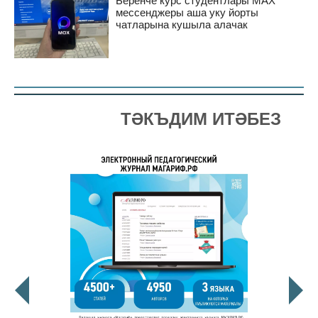
Беренче курс студентлары MAX
мессенджеры аша уку йорты
чатларына кушыла алачак
ТӘКЪДИМ ИТӘБЕЗ