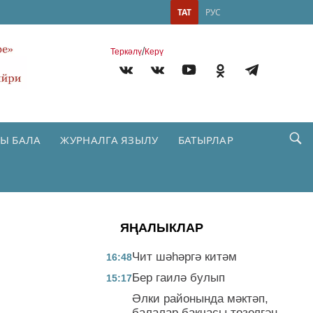
ТАТ
РУС
/
Теркəлү
Керү
Ы БАЛА
ЖУРНАЛГА ЯЗЫЛУ
БАТЫРЛАР
ЯҢАЛЫКЛАР
Чит шәһәргә китәм
16:48
Бер гаилә булып
15:17
Әлки районында мәктәп,
балалар бакчасы төзелгән,