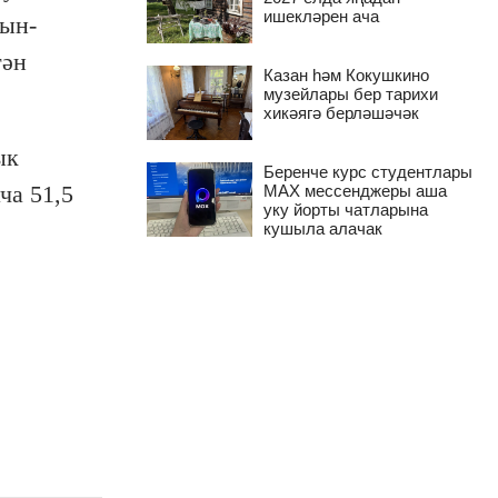
ишекләрен ача
тын-
тән
Казан һәм Кокушкино
музейлары бер тарихи
хикәягә берләшәчәк
ык
Беренче курс студентлары
ча 51,5
MAX мессенджеры аша
уку йорты чатларына
кушыла алачак