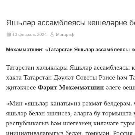
Яшьләр ассамблеясы кешеләрне б
13 февраль 2024
Мәгариф
Мөхәммәтшин: «Татарстан Яшьләр ассамблеясы к
Татарстан халыклары Яшьләр ассамблеясы 
хакта Татарстан Дәүләт Советы Рәисе һәм Т
җитәкчесе
Фәрит Мөхәммәтшин
әлеге оеш
«Мин «яшьләр канаты»на рәхмәт белдерәм. 
яшьләр белән эшлисез, аларга бу тормышта ү
республикагыз һәм илегезнең киләчәге туры
инициативаларыгыз белән, гомумән, Россия 