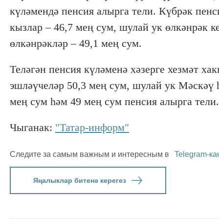
күләмендә пенсия алырга тели. Күбрәк пенси
кызлар – 46,7 мең сум, шулай ук өлкәнрәк к
өлкәнрәкләр – 49,1 мең сум.
Теләгән пенсия күләменә хәзерге хезмәт ха
эшләүчеләр 50,3 мең сум, шулай ук Мәскәү 
мең сум һәм 49 мең сум пенсия алырга тели.
Чыганак:
"Татар-информ"
Следите за самым важным и интересным в
Telegram-ка
Яңалыклар битенә керегез