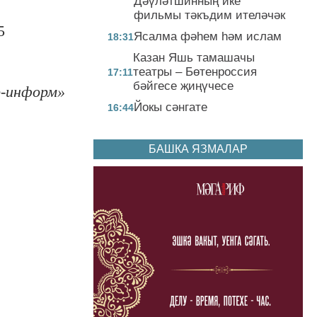
Дәүләтшинның ике
фильмы тәкъдим ителәчәк
5
Ясалма фәһем һәм ислам
18:31
Казан Яшь тамашачы
театры – Бөтенроссия
17:11
бәйгесе җиңүчесе
-информ»
Йокы сәнгате
16:44
БАШКА ЯЗМАЛАР