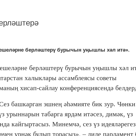
ерләштерә
ешеләрне берләштерү бурычын уңышлы хәл итә».
кешеләрне берләштерү бурычын уңышлы хәл ит
атарстан халыклары ассамблеясы советы
маның хисап-сайлау конференциясендә белдер
Сез башкарган эшнең әһәмияте бик зур. Чөнки
з урыннарын табарга ярдәм итәсез, димәк, үз
нда кайгыртасыз. Минемчә, сез үз идеяләрегез
өчен үрнәк булып торасыз», – диде парламент