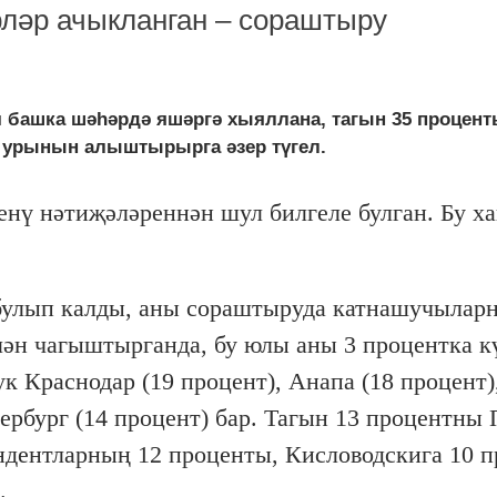
рләр ачыкланган – сораштыру
ач башка шәһәрдә яшәргә хыяллана, тагын 35 процент
ү урынын алыштырырга әзер түгел.
нү нәтиҗәләреннән шул билгеле булган. Бу ха
 булып калды, аны сораштыруда катнашучылар
лән чагыштырганда, бу юлы аны 3 процентка к
к Краснодар (19 процент), Анапа (18 процент)
ербург (14 процент) бар. Тагын 13 процентны 
ндентларның 12 проценты, Кисловодскига 10 
.