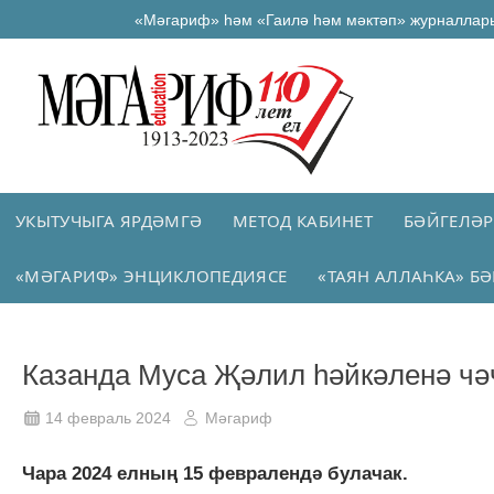
«Мәгариф» һәм «Гаилә һәм мәктәп» журналлар
УКЫТУЧЫГА ЯРДӘМГӘ
МЕТОД КАБИНЕТ
БӘЙГЕЛӘР
«МӘГАРИФ» ЭНЦИКЛОПЕДИЯСЕ
«ТАЯН АЛЛАҺКА» БӘ
Казанда Муса Җәлил һәйкәленә чә
14 февраль 2024
Мәгариф
Чара 2024 елның 15 февралендә булачак.