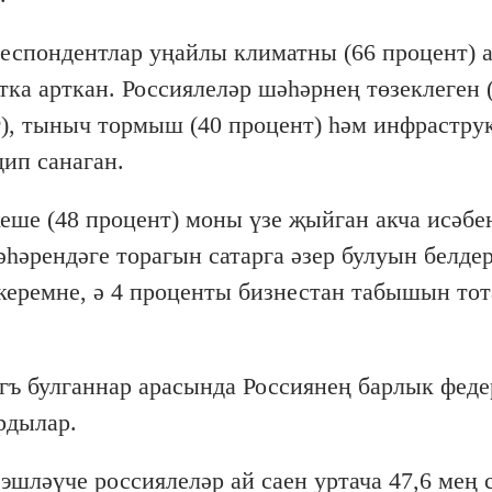
спондентлар уңайлы климатны (66 процент) а
ка арткан. Россиялеләр шәһәрнең төзеклеген 
т), тыныч тормыш (40 процент) һәм инфрастр
ип санаган.
кеше (48 процент) моны үзе җыйган акча исәбе
һәрендәге торагын сатарга әзер булуын белдер
керемне, ә 4 проценты бизнестан табышын тот
ъ булганнар арасында Россиянең барлык феде
рдылар.
эшләүче россиялеләр ай саен уртача 47,6 мең 