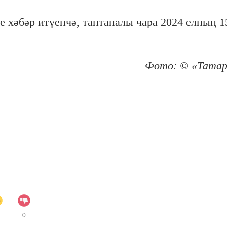
е хәбәр итүенчә, тантаналы чара 2024 елның 1
Фото: © «Татар
0