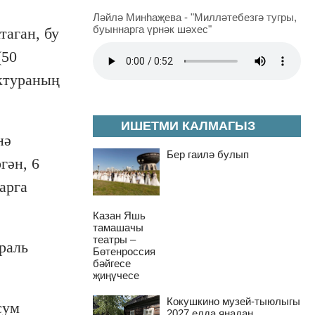
Ләйлә Минһаҗева - "Милләтебезгә тугры,
буыннарга үрнәк шәхес"
таган, бу
(50
уктураның
ИШЕТМИ КАЛМАГЫЗ
нә
Бер гаилә булып
гән, 6
арга
Казан Яшь
тамашачы
театры –
раль
Бөтенроссия
бәйгесе
җиңүчесе
Кокушкино музей-тыюлыгы
сум
2027 елда яңадан