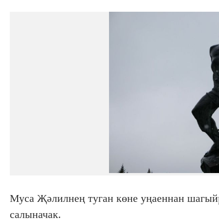
Муса Җәлилнең туган көне уңаеннан шагый
салыначак.