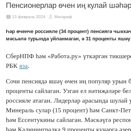
Пенсионерлар өчен иң кулай шәһә
13 февраль 2024
Мәгариф
Һәр өченче россияле (34 процент) пенсиягә чыкк
мәсьәлә турында уйланмаган, ә 31 проценты яшә
СберНПФ һәм «Работа.ру» үткәргән тикшере
РБК
яза
.
Сочи пенсиядә яшәү өчен иң популяр урын
проценты сайлаган. Узган ел нәтиҗәләре бе
россияле атаган. Лидерлар арасында шулай у
Минераль сулар (15 процент) һәм Санкт-Пет
һәм Ессентукины сайлаган. Мәскәүгә респо
һәм Калининградка 9 проценты күчәргә әзер