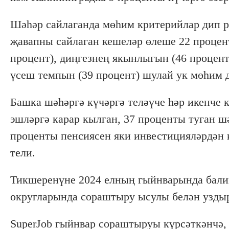
Шәһәр сайлаганда мөһим критерийлар дип ре
җавапны сайлаган кешеләр өлеше 22 процент
процент), диңгезнең якынлыгын (46 процен
үсеш темпын (39 процент) шулай ук мөһим д
Башка шәһәргә күчәргә теләүче һәр икенче 
эшләргә карар кылган, 37 проценты туган шә
проценты пенсиясен яки инвестицияләрдән 
тели.
Тикшеренүне 2024 елның гыйнварында балиг
округларында сораштыру ысулы белән узды
SuperJob гыйнвар сораштыруы күрсәткәнчә, 