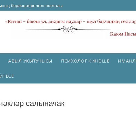
ының берләштерелгән порталы
АВЫЛ УКЫТУЧЫСЫ
ПСИХОЛОГ КИҢӘШЕ
ИМАНЛ
ЙГЕСЕ
чәкләр салыначак