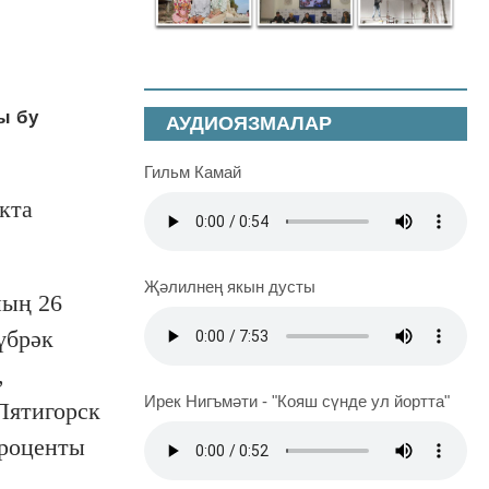
ы бу
АУДИОЯЗМАЛАР
Гильм Камай
кта
Җәлилнең якын дусты
ның 26
үбрәк
,
Ирек Нигъмәти - "Кояш сүнде ул йортта"
Пятигорск
проценты