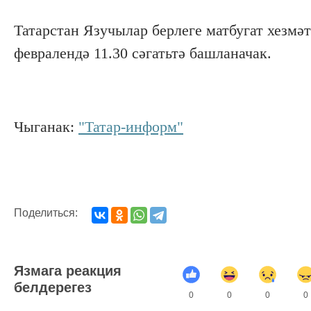
Татарстан Язучылар берлеге матбугат хезмәт
февралендә 11.30 сәгатьтә башланачак.
Чыганак:
"Татар-информ"
Поделиться:
Язмага реакция
белдерегез
0
0
0
0