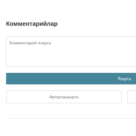
Комментарийлар
Язарга
Авторлашырга