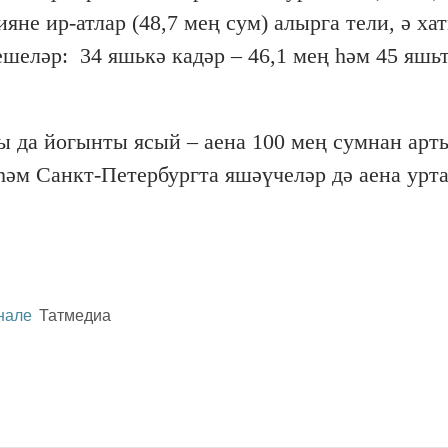
яне ир-атлар (48,7 мең сум) алырга тели, ә ха
ешеләр: 34 яшькә кадәр – 46,1 мең һәм 45 яшь
кы да йогынты ясый – аена 100 мең сумнан арт
һәм Санкт-Петербургта яшәүчеләр дә аена урта
нале
Татмедиа