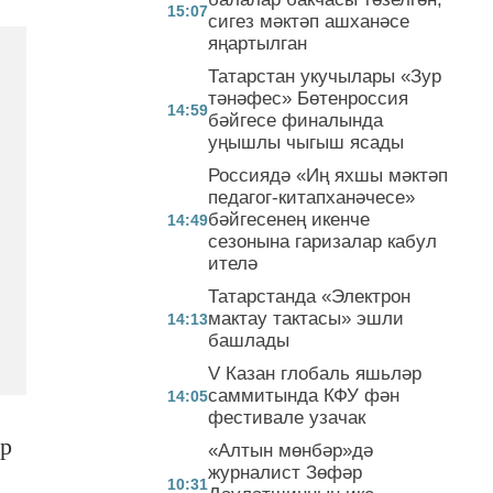
15:07
сигез мәктәп ашханәсе
яңартылган
Татарстан укучылары «Зур
тәнәфес» Бөтенроссия
14:59
бәйгесе финалында
уңышлы чыгыш ясады
Россиядә «Иң яхшы мәктәп
педагог-китапханәчесе»
бәйгесенең икенче
14:49
сезонына гаризалар кабул
ителә
Татарстанда «Электрон
мактау тактасы» эшли
14:13
башлады
V Казан глобаль яшьләр
саммитында КФУ фән
14:05
фестивале узачак
әр
«Алтын мөнбәр»дә
журналист Зөфәр
10:31