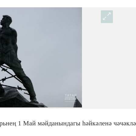
рьнең 1 Май мәйданындагы һәйкәленә чәчәкл