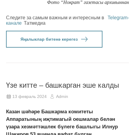
Фото “Нократ” газетасы архивыннан
Следите за самым важным и интересным в
Telegram-
канале
Татмедиа
Яңалыклар битенә керегез
Үзе китте – башкарган эше калды
13 февраль 2024
Admin
Казан шәһәре Башкарма комитеты
Аппаратының иҗтимагый оешмалар белән
үзара хезмәттәшлек бүлеге башлыгы Илнур
Шакиров 53 яшендә вафат булган.