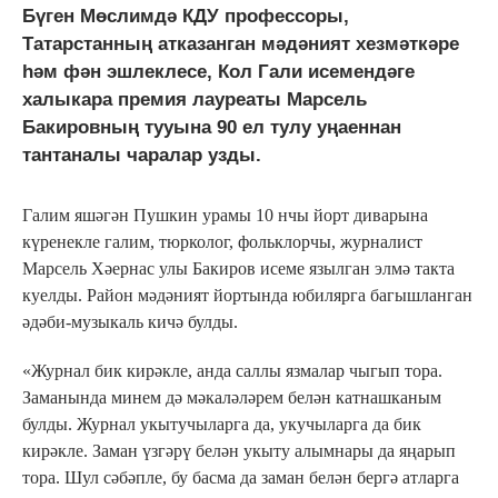
Бүген Мөслимдә КДУ профессоры,
Татарстанның атказанган мәдәният хезмәткәре
һәм фән эшлеклесе, Кол Гали исемендәге
халыкара премия лауреаты Марсель
Бакировның тууына 90 ел тулу уңаеннан
тантаналы чаралар узды.
Галим яшәгән Пушкин урамы 10 нчы йорт диварына
күренекле галим, тюрколог, фольклорчы, журналист
Марсель Хәернас улы Бакиров исеме язылган элмә такта
куелды. Район мәдәният йортында юбилярга багышланган
әдәби-музыкаль кичә булды.
«Журнал бик кирәкле, анда саллы язмалар чыгып тора.
Заманында минем дә мәкаләләрем белән катнашканым
булды. Журнал укытучыларга да, укучыларга да бик
кирәкле. Заман үзгәрү белән укыту алымнары да яңарып
тора. Шул сәбәпле, бу басма да заман белән бергә атларга