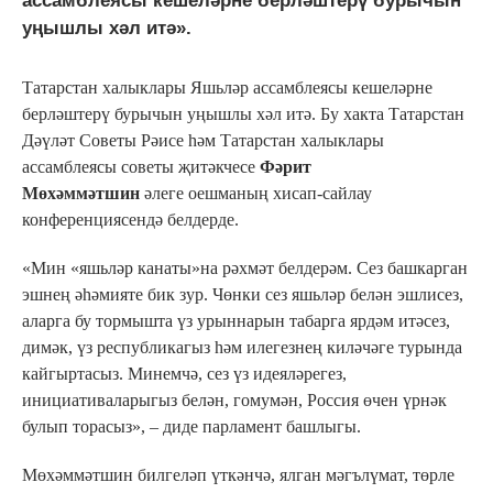
ассамблеясы кешеләрне берләштерү бурычын
уңышлы хәл итә».
Татарстан халыклары Яшьләр ассамблеясы кешеләрне
берләштерү бурычын уңышлы хәл итә. Бу хакта Татарстан
Дәүләт Советы Рәисе һәм Татарстан халыклары
ассамблеясы советы җитәкчесе
Фәрит
Мөхәммәтшин
әлеге оешманың хисап-сайлау
конференциясендә белдерде.
«Мин «яшьләр канаты»на рәхмәт белдерәм. Сез башкарган
эшнең әһәмияте бик зур. Чөнки сез яшьләр белән эшлисез,
аларга бу тормышта үз урыннарын табарга ярдәм итәсез,
димәк, үз республикагыз һәм илегезнең киләчәге турында
кайгыртасыз. Минемчә, сез үз идеяләрегез,
инициативаларыгыз белән, гомумән, Россия өчен үрнәк
булып торасыз», – диде парламент башлыгы.
Мөхәммәтшин билгеләп үткәнчә, ялган мәгълүмат, төрле