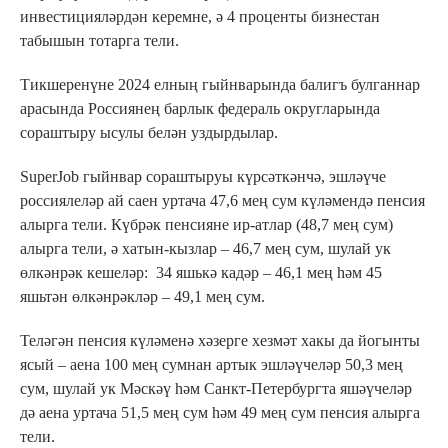
инвестицияләрдән керемне, ә 4 проценты бизнестан
табышын тотарга тели.
Тикшеренүне 2024 елның гыйнварында балигъ булганнар
арасында Россиянең барлык федераль округларында
сораштыру ысулы белән уздырдылар.
SuperJob гыйнвар сораштыруы күрсәткәнчә, эшләүче
россиялеләр ай саен уртача 47,6 мең сум күләмендә пенсия
алырга тели. Күбрәк пенсияне ир-атлар (48,7 мең сум)
алырга тели, ә хатын-кызлар – 46,7 мең сум, шулай ук
өлкәнрәк кешеләр: 34 яшькә кадәр – 46,1 мең һәм 45
яшьтән өлкәнрәкләр – 49,1 мең сум.
Теләгән пенсия күләменә хәзерге хезмәт хакы да йогынты
ясый – аена 100 мең сумнан артык эшләүчеләр 50,3 мең
сум, шулай ук Мәскәү һәм Санкт-Петербургта яшәүчеләр
дә аена уртача 51,5 мең сум һәм 49 мең сум пенсия алырга
тели.