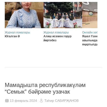
Журнал язмалары
Журнал язмалары
Онлайн хәбәрләр
Югалган Ә
Алиш исемен горур
Яшел Үзәннең Ә
йөртәбез
авылында мәктә
яңартылды
Мамадышта республикакүләм
“Семык” бәйрәме узачак
13 февраль 2024
Таһир САБИРҖАНОВ