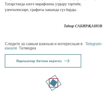
Татарстанда әлеге марафонны уздыру тәртибе,
үзенчәлекләре, графигы хакында сүз барды.
Таһир САБИРҖАНОВ
Следите за самым важным и интересным в
Telegram-
канале
Татмедиа
Яңалыклар битенә керегез