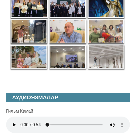
АУДИОЯЗМАЛАР
Гильм Камай