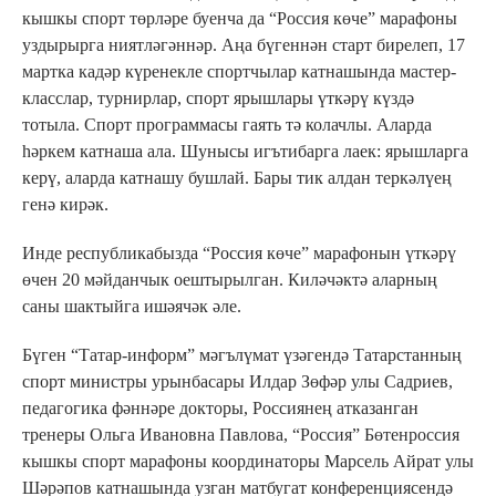
кышкы спорт төрләре буенча да “Россия көче” марафоны
уздырырга ниятләгәннәр. Аңа бүгеннән старт бирелеп, 17
мартка кадәр күренекле спортчылар катнашында мастер-
класслар, турнирлар, спорт ярышлары үткәрү күздә
тотыла. Спорт программасы гаять тә колачлы. Аларда
һәркем катнаша ала. Шунысы игътибарга лаек: ярышларга
керү, аларда катнашу бушлай. Бары тик алдан теркәлүең
генә кирәк.
Инде республикабызда “Россия көче” марафонын үткәрү
өчен 20 мәйданчык оештырылган. Киләчәктә аларның
саны шактыйга ишәячәк әле.
Бүген “Татар-информ” мәгълүмат үзәгендә Татарстанның
спорт министры урынбасары Илдар Зөфәр улы Садриев,
педагогика фәннәре докторы, Россиянең атказанган
тренеры Ольга Ивановна Павлова, “Россия” Бөтенроссия
кышкы спорт марафоны координаторы Марсель Айрат улы
Шәрәпов катнашында узган матбугат конференциясендә