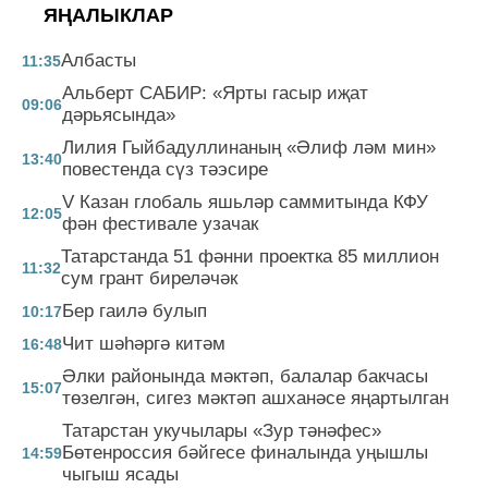
ЯҢАЛЫКЛАР
Албасты
11:35
Альберт САБИР: «Ярты гасыр иҗат
09:06
дәрьясында»
Лилия Гыйбадуллинаның «Әлиф ләм мин»
13:40
повестенда сүз тәэсире
V Казан глобаль яшьләр саммитында КФУ
12:05
фән фестивале узачак
Татарстанда 51 фәнни проектка 85 миллион
11:32
сум грант биреләчәк
Бер гаилә булып
10:17
Чит шәһәргә китәм
16:48
Әлки районында мәктәп, балалар бакчасы
15:07
төзелгән, сигез мәктәп ашханәсе яңартылган
Татарстан укучылары «Зур тәнәфес»
Бөтенроссия бәйгесе финалында уңышлы
14:59
чыгыш ясады