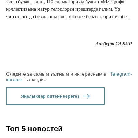
тиеш була», – дип, 110 еллык тарихы булган «Мәгариф»
коллективына матур теләкләрен ирештерде галим. Үз
чиратыбызда без дә аны олы юбилее белән тәбрик итәбез.
Альберт САБИР
Следите за самым важным и интересным в
Telegram-
канале
Татмедиа
Яңалыклар битенә керегез
Топ 5 новостей