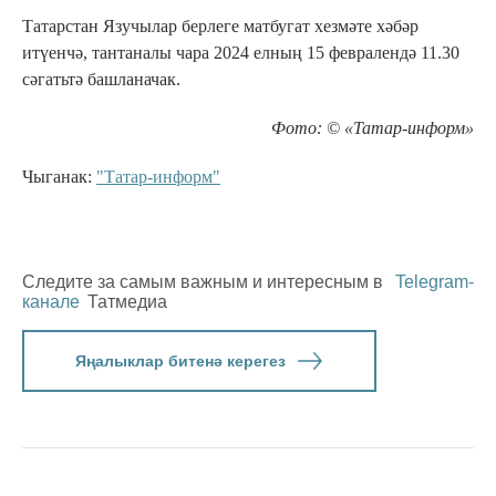
Татарстан Язучылар берлеге матбугат хезмәте хәбәр
итүенчә, тантаналы чара 2024 елның 15 февралендә 11.30
сәгатьтә башланачак.
Фото: © «Татар-информ»
Чыганак:
"Татар-информ"
Следите за самым важным и интересным в
Telegram-
канале
Татмедиа
Яңалыклар битенә керегез