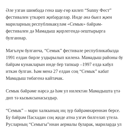
Әле узган шимбәдә генә шау-гөр килеп “Sunny Фест”
фестивален үткәреп җибәрделәр. Инде әнә быел җәен
мариларның республикакүләм «Семык» бәйрәм-
фестивален дә Мамадыш җирлегендә оештырырга
булганнар.
Мәгълүм булганча, “Семык” фестивале республикабызда
1991 елдан бирле уздырылып киленә. Мамадыш районы бу
бәйрәм кунакларын инде бер тапкыр –1997 елда кабул
иткән булган. Һәм менә 27 елдан соң “Семык” кабат
Мамадыш төбәгенә кайтачак.
Семык бәйрәме нәрсә дә һәм ул нилектән Мамадышта үтә
дип тә кызыксынасыздыр.
“Семык” – мари халкының иң зур бәйрәмнәреннән берсе.
Бу бәйрәм Пасхадан соң җиде атна узгач билгеләп үтелә.
Русларның “Семыгы"ннан аермалы буларак, мариларда ул