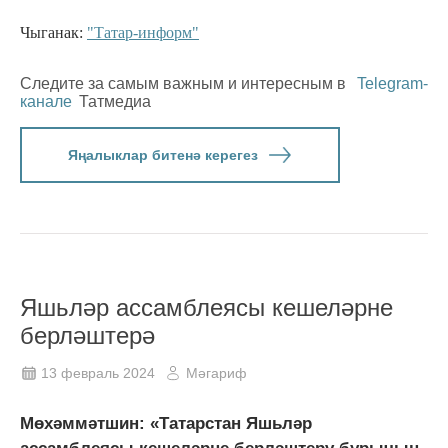
Чыганак:
"Татар-информ"
Следите за самым важным и интересным в
Telegram-
канале
Татмедиа
Яңалыклар битенә керегез
Яшьләр ассамблеясы кешеләрне
берләштерә
13 февраль 2024
Мәгариф
Мөхәммәтшин: «Татарстан Яшьләр