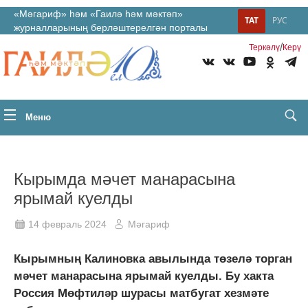
«Мәгариф» һәм «Гаилә һәм мәктәп»
ТАТ
РУС
журналларының берләштерелгән порталы
/
Теркəлү
Керү
Меню
Кырымда мәчет манарасына
ярымай куелды
14 февраль 2024
Мәгариф
Кырымның Калиновка авылында төзелә торган
мәчет манарасына ярымай куелды. Бу хакта
Россия Мөфтиләр шурасы матбугат хезмәте