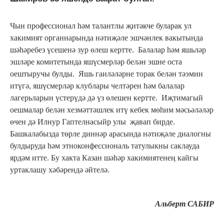
Чын профессионал һәм талантлы җитәкче буларак ул
хакимият органнарында нәтиҗәле эшчәнлек вакытында
шәһәребез үсешенә зур өлеш кертте. Балалар һәм яшьләр
эшләре комитетында яшүсмерләр белән эшне оста
оештыручы булды. Яшь гаиләләрне торак белән тәэмин
итүгә, яшүсмерләр клублары челтәрен һәм балалар
лагерьларын үстерүдә дә үз өлешен кертте. Иҗтимагый
оешмалар белән хезмәттәшлек итү кебек мөһим мәсьәләләр
өчен дә Илнур Гаптелнасыйр улы җавап бирде.
Башкалабызда төрле диннәр арасында нәтиҗәле диалогны
булдыруда һәм этноконфессиональ татулыкны саклауда
ярдәм итте. Бу хакта Казан шәһәр хакимиятенең кайгы
уртаклашу хәбәрендә әйтелә.
Альберт САБИР