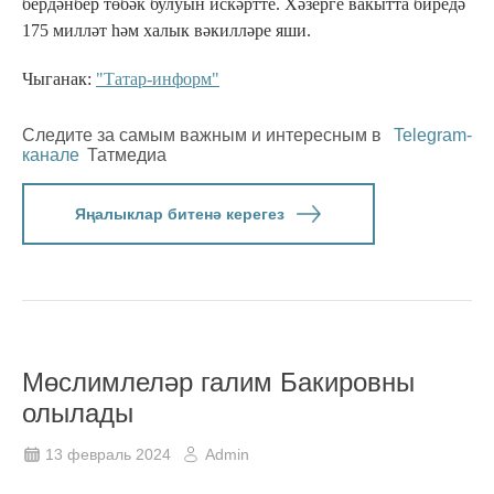
бердәнбер төбәк булуын искәртте. Хәзерге вакытта биредә
175 милләт һәм халык вәкилләре яши.
Чыганак:
"Татар-информ"
Следите за самым важным и интересным в
Telegram-
канале
Татмедиа
Яңалыклар битенә керегез
Мөслимлеләр галим Бакировны
олылады
13 февраль 2024
Admin