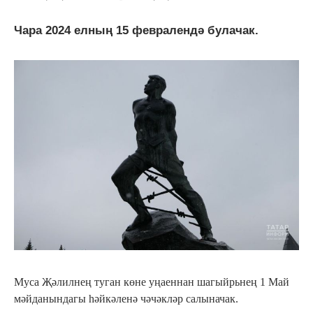
Чара 2024 елның 15 февралендә булачак.
Муса Җәлилнең туган көне уңаеннан шагыйрьнең 1 Май
мәйданындагы һәйкәленә чәчәкләр салыначак.