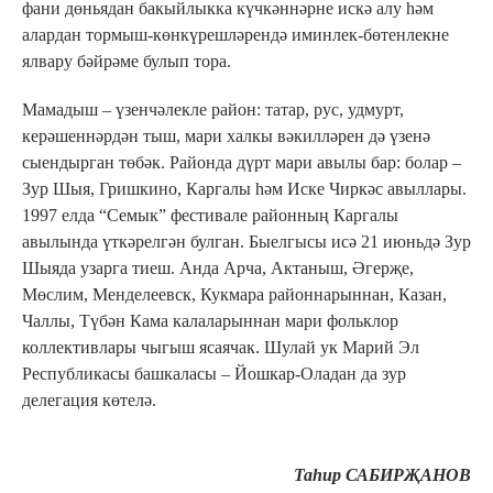
фани дөньядан бакыйлыкка күчкәннәрне искә алу һәм
алардан тормыш-көнкүрешләрендә иминлек-бөтенлекне
ялвару бәйрәме булып тора.
Мамадыш – үзенчәлекле район: татар, рус, удмурт,
керәшеннәрдән тыш, мари халкы вәкилләрен дә үзенә
сыендырган төбәк. Районда дүрт мари авылы бар: болар –
Зур Шыя, Гришкино, Каргалы һәм Иске Чиркәс авыллары.
1997 елда “Семык” фестивале районның Каргалы
авылында үткәрелгән булган. Быелгысы исә 21 июньдә Зур
Шыяда узарга тиеш. Анда Арча, Актаныш, Әгерҗе,
Мөслим, Менделеевск, Кукмара районнарыннан, Казан,
Чаллы, Түбән Кама калаларыннан мари фольклор
коллективлары чыгыш ясаячак. Шулай ук Марий Эл
Республикасы башкаласы – Йошкар-Оладан да зур
делегация көтелә.
Таһир САБИРҖАНОВ