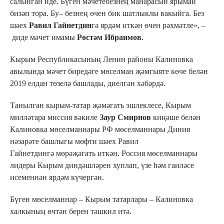
салынган иде. Бүген мәчетебезнең манарасын ярымай
бизәп тора. Бу– безнең өчен бик шатлыклы вакыйга. Без
шәех
Равил Гайнетдин
гә ярдәм иткән өчен рәхмәтле», –
диде мәчет имамы
Рөстәм Ибраимов
.
Кырым Республикасының Ленин районы Калиновка
авылында мәчет биредәге мөселман җәмгыяте көче белән
2019 елдан төзелә башлады, диелгән хәбәрдә.
Танылган кырым-татар җәмәгать эшлеклесе, Кырым
милләтара миссия вәкиле
Заур Смирнов
киңәше белән
Калиновка мөселманнары РФ мөселманнары Диния
нәзарәте башлыгы мөфти шәех Равил
Гайнетдингә мөрәҗәгать иткән. Россия мөселманнары
лидеры Кырым диндәшләрен хуплап, үзе һәм гаиләсе
исеменнән ярдәм күчергән.
Бүген мөселманнар – Кырым татарлары – Калиновка
халкының өчтән берен тәшкил итә.