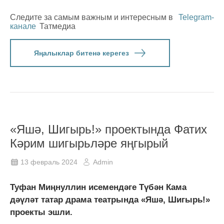
Следите за самым важным и интересным в
Telegram-
канале
Татмедиа
Яңалыклар битенә керегез
«Яшә, Шигырь!» проектында Фатих
Кәрим шигырьләре яңгырый
13 февраль 2024
Admin
Туфан Миңнуллин исемендәге Түбән Кама
дәүләт татар драма театрында «Яшә, Шигырь!»
проекты эшли.