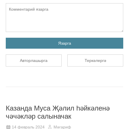
Язарга
Авторлашырга
Теркәлергә
Казанда Муса Җәлил һәйкәленә
чәчәкләр салыначак
14 февраль 2024
Мәгариф