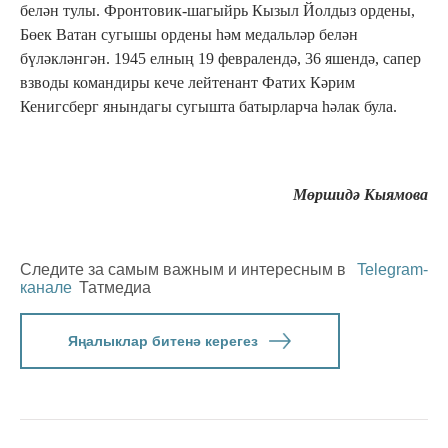
белән тулы. Фронтовик-шагыйрь Кызыл Йолдыз ордены,
Бөек Ватан сугышы ордены һәм медальләр белән
бүләкләнгән. 1945 елның 19 февралендә, 36 яшендә, сапер
взводы командиры кече лейтенант Фатих Кәрим
Кенигсберг янындагы сугышта батырларча һәлак була.
Мөршидә Кыямова
Следите за самым важным и интересным в
Telegram-
канале
Татмедиа
Яңалыклар битенә керегез