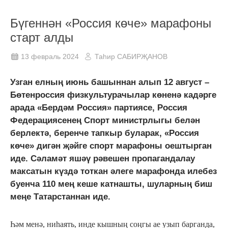
Бүгеннән «Россия көче» марафоны
старт алды
13 февраль 2024
Таһир САБИРҖАНОВ
Узган елның июнь башыннан алып 12 август –
Бөтенроссия физкультурачылар көненә кадәрге
арада «Бердәм Россия» партиясе, Россия
Федерациясенең Спорт министрлыгы белән
берлектә, беренче тапкыр буларак, «Россия
көче» дигән җәйге спорт марафоны оештырган
иде. Сәламәт яшәү рәвешен пропагандалау
максатын күздә тоткан әлеге марафонда илебез
буенча 110 мең кеше катнашты, шуларның биш
меңе Татарстаннан иде.
Һәм менә, ниһаять, инде кышның соңгы ае узып барганда,