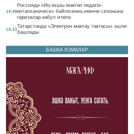
Россиядә «Иң яхшы мәктәп педагог-
китапханәчесе» бәйгесенең икенче сезонына
14:49
гаризалар кабул ителә
Татарстанда «Электрон мактау тактасы» эшли
14:13
башлады
БАШКА ЯЗМАЛАР