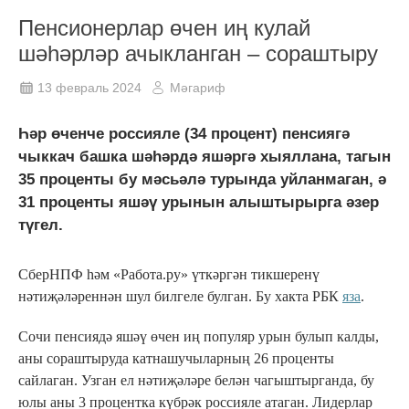
Пенсионерлар өчен иң кулай
шәһәрләр ачыкланган – сораштыру
13 февраль 2024
Мәгариф
Һәр өченче россияле (34 процент) пенсиягә
чыккач башка шәһәрдә яшәргә хыяллана, тагын
35 проценты бу мәсьәлә турында уйланмаган, ә
31 проценты яшәү урынын алыштырырга әзер
түгел.
СберНПФ һәм «Работа.ру» үткәргән тикшеренү
нәтиҗәләреннән шул билгеле булган. Бу хакта РБК
яза
.
Сочи пенсиядә яшәү өчен иң популяр урын булып калды,
аны сораштыруда катнашучыларның 26 проценты
сайлаган. Узган ел нәтиҗәләре белән чагыштырганда, бу
юлы аны 3 процентка күбрәк россияле атаган. Лидерлар