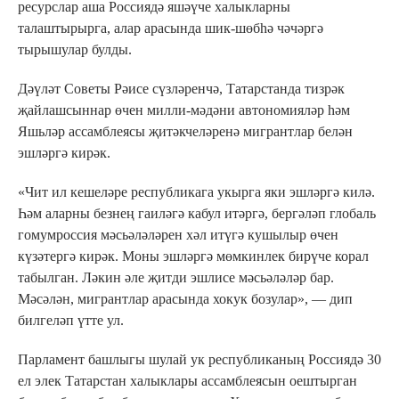
ресурслар аша Россиядә яшәүче халыкларны
талаштырырга, алар арасында шик-шөбһә чәчәргә
тырышулар булды.
Дәүләт Советы Рәисе сүзләренчә, Татарстанда тизрәк
җайлашсыннар өчен милли-мәдәни автономияләр һәм
Яшьләр ассамблеясы җитәкчеләренә мигрантлар белән
эшләргә кирәк.
«Чит ил кешеләре республикага укырга яки эшләргә килә.
Һәм аларны безнең гаиләгә кабул итәргә, бергәләп глобаль
гомумроссия мәсьәләләрен хәл итүгә кушылыр өчен
күзәтергә кирәк. Моны эшләргә мөмкинлек бирүче корал
табылган. Ләкин әле җитди эшлисе мәсьәләләр бар.
Мәсәлән, мигрантлар арасында хокук бозулар», — дип
билгеләп үтте ул.
Парламент башлыгы шулай ук республиканың Россиядә 30
ел элек Татарстан халыклары ассамблеясын оештырган