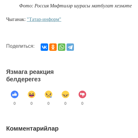
Фото: Россия Мөфтиләр шурасы матбугат хезмәте
Чыганак:
"Татар-информ"
Поделиться:
Язмага реакция
белдерегез
0
0
0
0
0
Комментарийлар