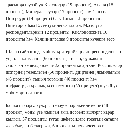
арасында шулай ук Краснодар (19 процент), Анапа (18
процент), Минераль сулар (15 процент) һәм Санкт-
Петербург (14 процент) бар. Тагын 13 процентны
Пятигорск һәм Ессентукины сайлаган. Мәскәүгә
респондентларның 12 проценты, Кисловодскига 10
проценты һәм Калининградка 9 проценты күчәргә әзер.
Шәһәр сайлаганда мөһим критерийлар дип респондентлар
уңайлы климатны (66 процент) атаган, бу җавапны
сайлаган кешеләр өлеше 22 процентка арткан. Россиялеләр
шәһәрнең төзеклеген (50 процент), диңгезнең якынлыгын
(46 процент), тыныч тормыш (40 процент) һәм
инфраструктураның үсеш темпын (39 процент) шулай ук
мөһим дип санаган.
Башка шәһәргә күчәргә теләүче һәр икенче кеше (48
процент) моны үзе җыйган акча исәбенә эшләргә карар
кылган, 37 проценты туган шәһәрендәге торагын сатарга
әзер булуын белдергән, 6 проценты пенсиясен яки