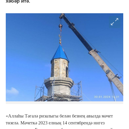
хәбәр итә.
«Аллаһы Тәгалә ризалыгы белән безнең авылда мәчет
төзелә. Мәчеткә 2023 елның 14 сентябрендә нигез