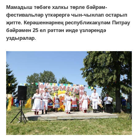
Мамадыш төбәге халкы төрле бәйрәм-
фестивальләр үткәрергә чын-чынлап остарып
җитте. Керәшеннәрнең республикакүләм Питрау
бәйрәмен 25 ел рәттән инде үзләрендә
уздыралар.