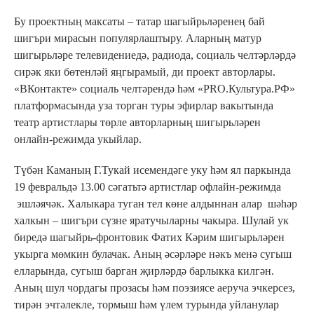
Бу проектның максаты – татар шагыйрьләренең бай
шигъри мирасын популярлаштыру. Аларның матур
шигырьләре телевидениедә, радиода, социаль челтәрләрдә
сирәк яки бөтенләй яңгырамый, ди проект авторлары.
«ВКонтакте» социаль челтәрендә һәм «PRO.Культура.РФ»
платформасында уза торган туры эфирлар вакытында
театр артистлары төрле авторларның шигырьләрен
онлайн-режимда укыйлар.
Түбән Каманың Г.Тукай исемендәге уку һәм ял паркында
19 февральдә 13.00 сәгатьтә артистлар офлайн-режимда
эшләячәк. Халыкара туган тел көне алдыннан алар шәһәр
халкын – шигъри сүзне яратучыларны чакыра. Шулай ук
биредә шагыйрь-фронтовик Фатих Кәрим шигырьләрен
укырга мөмкин булачак. Аның әсәрләре нәкъ менә сугыш
елларында, сугыш барган җирләрдә барлыкка килгән.
Аның шул чордагы прозасы һәм поэзиясе аеруча эчкерсез,
тирән эчтәлекле, тормыш һәм үлем турында уйланулар