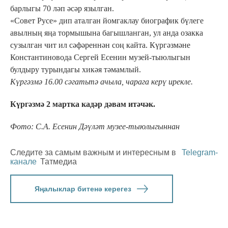
барлыгы 70 ләп әсәр язылган.
«Совет Русе» дип аталган йомгаклау биографик бүлеге
авылның яңа тормышына багышланган, ул анда озакка
сузылган чит ил сәфәреннән соң кайта. Күргәзмәне
Константиновода Сергей Есенин музей-тыюлыгын
булдыру турындагы хикәя тәмамлый.
Күргәзмә 16.00 сәгатьтә ачыла, чарага керү ирекле.
Күргәзмә 2 мартка кадәр дәвам итәчәк.
Фото: С.А. Есенин Дәүләт музее-тыюлыгыннан
Следите за самым важным и интересным в
Telegram-
канале
Татмедиа
Яңалыклар битенә керегез