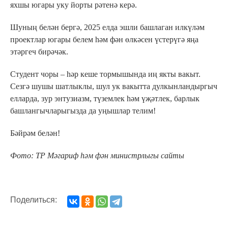
яхшы югары уку йорты рәтенә керә.
Шуның белән бергә, 2025 елда эшли башлаган илкүләм
проектлар югары белем һәм фән өлкәсен үстерүгә яңа
этәргеч бирәчәк.
Студент чоры – һәр кеше тормышында иң якты вакыт.
Сезгә шушы шатлыклы, шул ук вакытта дулкынландыргыч
елларда, зур энтузиазм, түземлек һәм үҗәтлек, барлык
башлангычларыгызда да уңышлар телим!
Бәйрәм белән!
Фото: ТР Мәгариф һәм фән министрлыгы сайты
Поделиться: