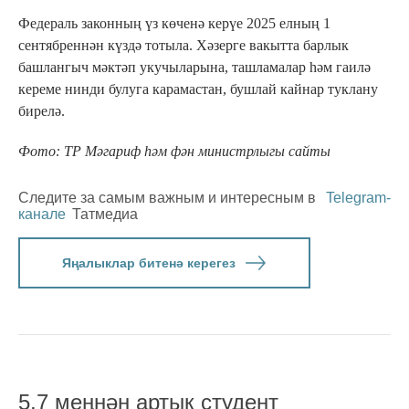
Федераль законның үз көченә керүе 2025 елның 1
сентябреннән күздә тотыла. Хәзерге вакытта барлык
башлангыч мәктәп укучыларына, ташламалар һәм гаилә
кереме нинди булуга карамастан, бушлай кайнар туклану
бирелә.
Фото: ТР Мәгариф һәм фән министрлыгы сайты
Следите за самым важным и интересным в
Telegram-
канале
Татмедиа
Яңалыклар битенә керегез
5,7 меңнән артык студент