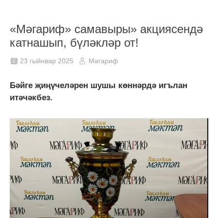
«Мәгариф» самавыры» акциясендә
катнашып, бүләкләр от!
23 гыйнвар 2025
Мәгариф
Бәйге җиңүчеләрен шушы көннәрдә игълан
итәчәкбез.