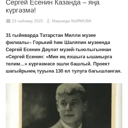
Сергей Есенин Казанда – яңа
күргәзмә!
23 гыйнвар 2025
Мөршидә КЫЯМОВА
31 гыйнварда Татарстан Милли музее
филиалы– Горький һәм Шаляпин музеенда
Сергей Есенин Дәүләт музей-тыюлыгыннан
«Сергей Есенин: «Мин иң яхшыга ышанырга
телим...» күргәзмәсе эшли башлый. Проект
шагыйрьнең тууына 130 ел тулуга багышланган.