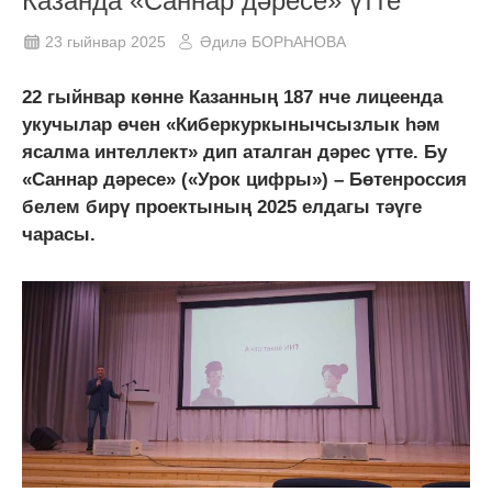
Казанда «Саннар дәресе» үтте
23 гыйнвар 2025
Әдилә БОРҺАНОВА
22 гыйнвар көнне Казанның 187 нче лицеенда
укучылар өчен «Киберкуркынычсызлык һәм
ясалма интеллект» дип аталган дәрес үтте. Бу
«Саннар дәресе» («Урок цифры») – Бөтенроссия
белем бирү проектының 2025 елдагы тәүге
чарасы.