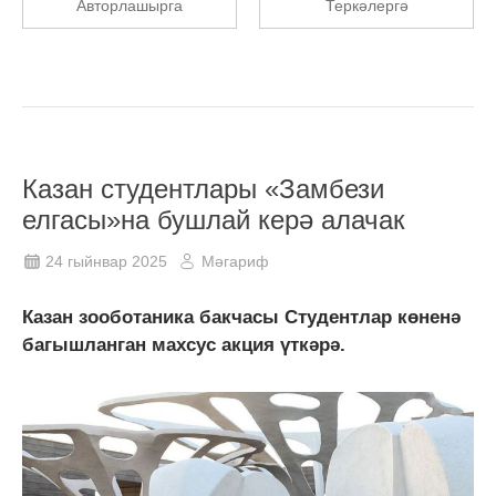
Авторлашырга
Теркәлергә
Казан студентлары «Замбези
елгасы»на бушлай керә алачак
24 гыйнвар 2025
Мәгариф
Казан зооботаника бакчасы Студентлар көненә
багышланган махсус акция үткәрә.