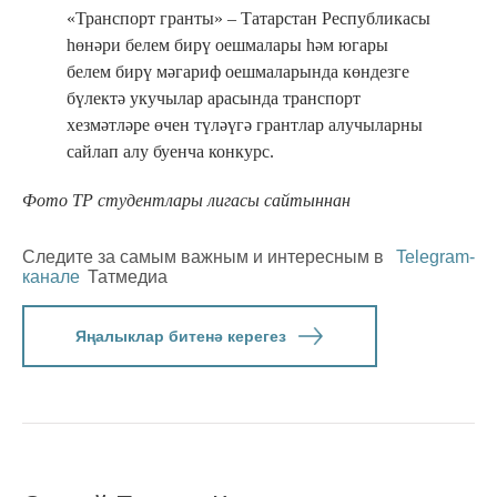
«Транспорт гранты» – Татарстан Республикасы
һөнәри белем бирү оешмалары һәм югары
белем бирү мәгариф оешмаларында көндезге
бүлектә укучылар арасында транспорт
хезмәтләре өчен түләүгә грантлар алучыларны
сайлап алу буенча конкурс.
Фото ТР студентлары лигасы сайтыннан
Следите за самым важным и интересным в
Telegram-
канале
Татмедиа
Яңалыклар битенә керегез