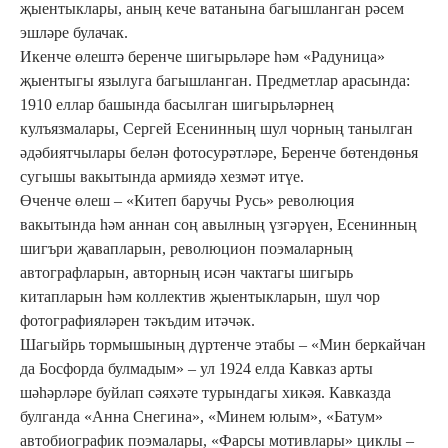
җыентыклары, аның кече ватанына багышланган рәсем
эшләре булачак.
Икенче өлештә беренче шигырьләре һәм «Радуница»
җыентыгы язылуга багышланган. Предметлар арасында:
1910 еллар башында басылган шигырьләрнең
кулъязмалары, Сергей Есенинның шул чорның танылган
әдәбиятчылары белән фотосурәтләре, Беренче бөтендөнья
сугышы вакытында армиядә хезмәт итүе.
Өченче өлеш – «Китеп баручы Русь» революция
вакытында һәм аннан соң авылның үзгәрүен, Есенинның
шигъри җавапларын, революцион поэмаларның
автографларын, авторның исән чактагы шигырь
китапларын һәм коллектив җыентыкларын, шул чор
фотографияләрен тәкъдим итәчәк.
Шагыйрь тормышының дүртенче этабы – «Мин беркайчан
да Босфорда булмадым» – ул 1924 елда Кавказ арты
шәһәрләре буйлап сәяхәте турындагы хикәя. Кавказда
булганда «Анна Снегина», «Минем юлым», «Батум»
автобиографик поэмалары, «Фарсы мотивлары» циклы –