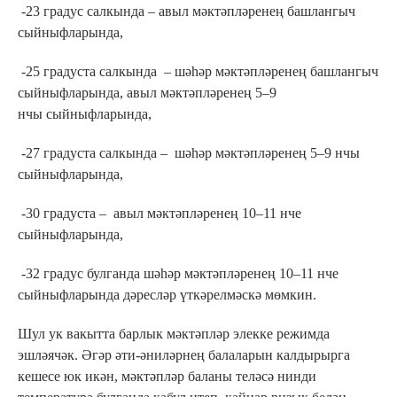
-23 градус салкында – авыл мәктәпләренең башлангыч
сыйныфларында,
-25 градуста салкында – шәһәр мәктәпләренең башлангыч
сыйныфларында, авыл мәктәпләренең 5–9
нчы сыйныфларында,
-27 градуста салкында – шәһәр мәктәпләренең 5–9 нчы
сыйныфларында,
-30 градуста – авыл мәктәпләренең 10–11 нче
сыйныфларында,
-32 градус булганда шәһәр мәктәпләренең 10–11 нче
сыйныфларында дәресләр үткәрелмәскә мөмкин.
Шул ук вакытта барлык мәктәпләр элекке режимда
эшләячәк. Әгәр әти-әниләрнең балаларын калдырырга
кешесе юк икән, мәктәпләр баланы теләсә нинди