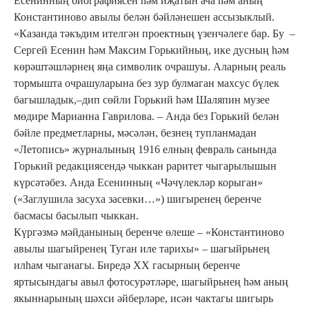
Есенинның биографиясен һәм иҗатын ача һәм аның
Константиново авылы белән бәйләнешен ассызыклый.
«Казанда тәкъдим ителгән проектның үзенчәлеге бар. Бу –
Сергей Есенин һәм Максим Горькийның, ике дусның һәм
көрәштәшләрнең яңа символик очрашуы. Аларның реаль
тормышта очрашуларына без зур булмаган махсус бүлек
багышладык,–дип сөйли Горький һәм Шаляпин музее
мөдире Марианна Гаврилова. – Анда без Горький белән
бәйле предметларны, мәсәлән, безнең тупланмадан
«Летопись» журналының 1916 елның февраль санында
Горький редакциясендә чыккан раритет чыгарылышын
күрсәтәбез. Анда Есенинның «Чәчүлекләр корыган»
(«Заглушила засуха засевки…») шигыренең беренче
басмасы басылып чыккан.
Күргәзмә мәйданының беренче өлеше – «Константиново
авылы шагыйренең Туган иле тарихы» – шагыйрьнең
илһам чыганагы. Биредә ХХ гасырның беренче
яртысындагы авыл фотосурәтләре, шагыйрьнең һәм аның
якыннарының шәхси әйберләре, исән чактагы шигырь