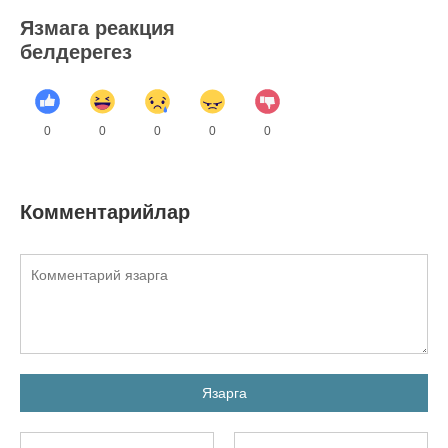
Язмага реакция
белдерегез
0
0
0
0
0
Комментарийлар
Язарга