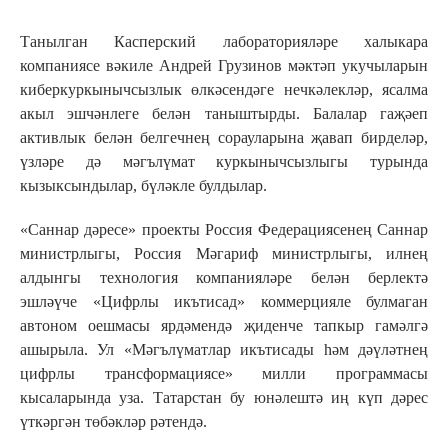
Танылган Касперский лабораторияләре халыкара
компаниясе вәкиле Андрей Грузинов мәктәп укучыларын
киберкуркынычсызлык өлкәсендәге нечкәлекләр, ясалма
акыл эшчәнлеге белән таныштырды. Балалар гаҗәеп
активлык белән белгечнең сорауларына җавап бирделәр,
үзләре дә мәгълүмат куркынычсызлыгы турында
кызыксындылар, бүләкле булдылар.
«Саннар дәресе» проекты Россия Федерациясенең Саннар
министрлыгы, Россия Мәгариф министрлыгы, илнең
алдынгы технология компанияләре белән берлектә
эшләүче «Цифрлы икътисад» коммерцияле булмаган
автоном оешмасы ярдәмендә җиденче тапкыр гамәлгә
ашырыла. Ул «Мәгълүматлар икътисады һәм дәүләтнең
цифрлы трансформациясе» милли программасы
кысаларында уза. Татарстан бу юнәлештә иң күп дәрес
үткәргән төбәкләр рәтендә.