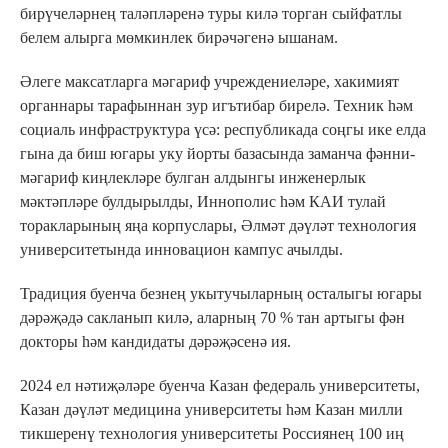
бирүчеләрнең таләпләренә туры килә торган сыйфатлы
белем алырга мөмкинлек бирәчәгенә ышанам.
Әлеге максатларга мәгариф учреждениеләре, хакимият
органнары тарафыннан зур игътибар бирелә. Техник һәм
социаль инфраструктура үсә: республикада соңгы ике елда
гына да биш югары уку йорты базасында заманча фәнни-
мәгариф киңлекләре булган алдынгы инженерлык
мәктәпләре булдырылды, Иннополис һәм КАИ тулай
торакларының яңа корпуслары, Әлмәт дәүләт технология
университетында инновацион кампус ачылды.
Традиция буенча безнең укытучыларның осталыгы югары
дәрәҗәдә сакланып килә, аларның 70 % тан артыгы фән
докторы һәм кандидаты дәрәҗәсенә ия.
2024 ел нәтиҗәләре буенча Казан федераль университеты,
Казан дәүләт медицина университеты һәм Казан милли
тикшеренү технология университеты Россиянең 100 иң