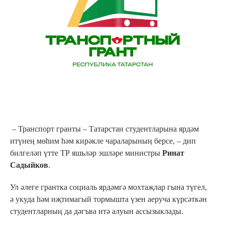
– Транспорт гранты – Татарстан студентларына ярдәм
итүнең мөһим һәм кирәкле чараларының берсе, – дип
билгеләп үтте ТР яшьләр эшләре министры
Ринат
Садыйков
.
Ул әлеге грантка социаль ярдәмгә мохтаҗлар гына түгел,
ә укуда һәм иҗтимагый тормышта үзен аеруча күрсәткән
студентларның да дәгъва итә алуын ассызыклады.