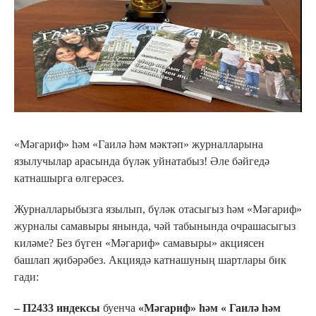
«Мәгариф» һәм «Гаилә һәм мәктәп» журналларына
язылучылар арасында бүләк уйнатабыз! Әле бәйгедә
катнашырга өлгерәсез.
Журналларыбызга язылып, бүләк отасыгыз һәм «Мәгариф»
журналы самавыры янында, чәй табынында очрашасыгыз
киләме? Без бүген «Мәгариф» самавыры» акциясен
башлап җибәрәбез. Акциядә катнашуның шартлары бик
гади:
– П2433 индексы
буенча
«Мәгариф» һәм « Гаилә һәм