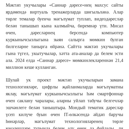
Мәктәп укучылары «Саннар дәресе»нең махсус сайты
ярдәмендә виртуаль тренажерларда шөгыльләнә. Алар
төрле темалар буенча мәгълүмат туплап, видеодәресләр
белән танышып кына калмыйча, биремнәр үти. Мисал
өчен, дәресләрнең берсендә компьютер
куркынычсызлыгына зыян салырга мөмкин булган
билгеләрне танырга өйрәнә. Сайтта мәктәп укучылары
гына түгел, укытучылар, хәтта ата-аналар да белем эсти
ала. 2024 елда «Саннар дәресе» мөмкинлекләреннән 21,4
миллион кеше кулланган.
Шулай ук проект мәктәп укучыларын замана
технологияләре, цифрлы җайланмаларда мәгълүматны
яклау, мәгълүмат куркынычсызлыгы һәм смартфоннар
өчен саклану чаралары, аларны уйлап табучы белгечләр
эшчәнлеге белән таныштыра. Мондый тематик дәресләр
үсеп килүче буын өчен IT-өлкәсендә әйдәп баручы
һөнәрләр, мәгълүмат технологияләренең төрле
юнәлешләре турында белем алу өчен дә файдалы, ди