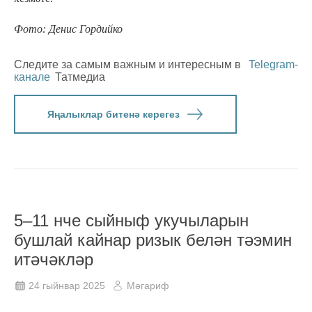
Фото: Денис Гордийко
Следите за самым важным и интересным в
Telegram-
канале
Татмедиа
Яңалыклар битенә керегез
5–11 нче сыйныф укучыларын
бушлай кайнар ризык белән тәэмин
итәчәкләр
24 гыйнвар 2025
Мәгариф