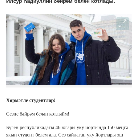
Илсур Һадиуллин бәйрәм белән котлады.
Хөрмәтле студентлар!
Сезне бәйрәм белән котлыйм!
Бүген республикадагы 46 югары уку йортында 150 меңгә
якын студент белем ала. Сез сайлаган уку йортлары эш