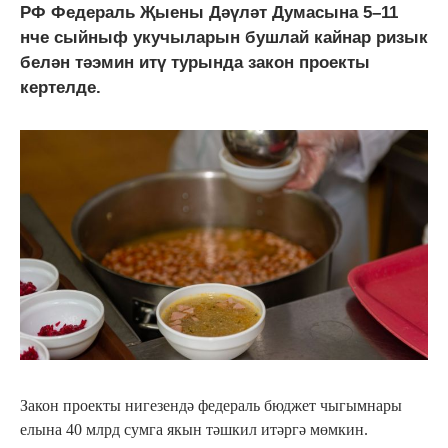
РФ Федераль Җыены Дәүләт Думасына 5–11
нче сыйныф укучыларын бушлай кайнар ризык
белән тәэмин итү турында закон проекты
кертелде.
Закон проекты нигезендә федераль бюджет чыгымнары
елына 40 млрд сумга якын тәшкил итәргә мөмкин.