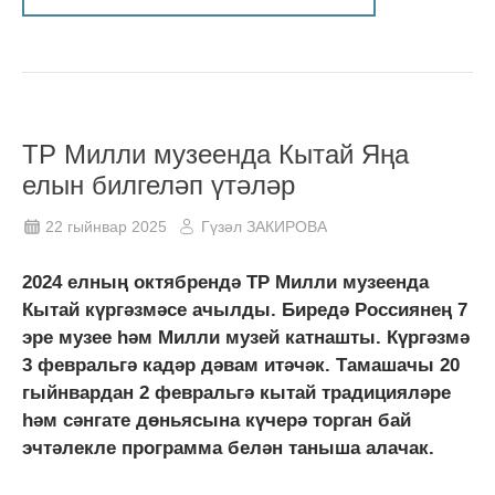
ТР Милли музеенда Кытай Яңа
елын билгеләп үтәләр
22 гыйнвар 2025
Гүзәл ЗАКИРОВА
2024 елның октябрендә ТР Милли музеенда
Кытай күргәзмәсе ачылды. Биредә Россиянең 7
эре музее һәм Милли музей катнашты. Күргәзмә
3 февральгә кадәр дәвам итәчәк. Тамашачы 20
гыйнвардан 2 февральгә кытай традицияләре
һәм сәнгате дөньясына күчерә торган бай
эчтәлекле программа белән таныша алачак.