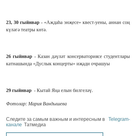
23, 30 гыйнвар
- «Аждаһа энҗесе» квест-уены, аннан соң
күләгә театры көтә.
26 гыйнвар
- Казан дәүләт консерваториясе студентлары
катнашында «Дуслык концерты» иҗади очрашуы
29 гыйнвар
- Кытай Яңа елын билгеләү.
Фотолар: Мария Вандышева
Следите за самым важным и интересным в
Telegram-
канале
Татмедиа