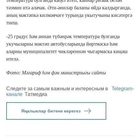
температура булганда кабул итеп, кайнар ризык белән
тәэмин итә алачак. Әти-әниләр баланы өйдә калдырганда,
аның мәктәпкә килмәячәге турында укытучыны кисәтергә
тиеш.
-25 градус һәм аннан түбәнрәк температура булганда
укучыларны мәктәп автобусларында йөртмәскә һәм
аларны муниципалитет чикләреннән чыгармаска киңәш
ителә.
Фото: Мәгариф һәм фән министрлыгы сайты
Следите за самым важным и интересным в
Telegram-
канале
Татмедиа
Яңалыклар битенә керегез