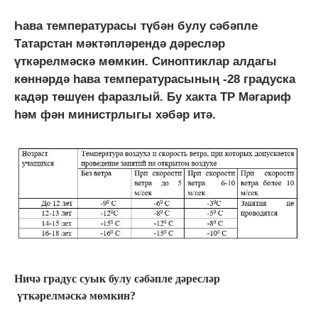
Һава температурасы түбән булу сәбәпле
Татарстан мәктәпләрендә дәресләр
үткәрелмәскә мөмкин. Синоптиклар алдагы
көннәрдә һава температурасының -28 градуска
кадәр төшүен фаразлый. Бу хакта ТР Мәгариф
һәм фән министрлыгы хәбәр итә.
Ничә градус суык булу сәбәпле дәресләр
үткәрелмәскә мөмкин?