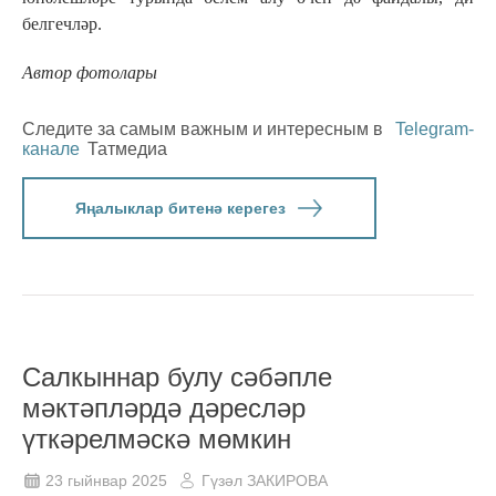
белгечләр.
Автор фотолары
Следите за самым важным и интересным в
Telegram-
канале
Татмедиа
Яңалыклар битенә керегез
Салкыннар булу сәбәпле
мәктәпләрдә дәресләр
үткәрелмәскә мөмкин
23 гыйнвар 2025
Гүзәл ЗАКИРОВА