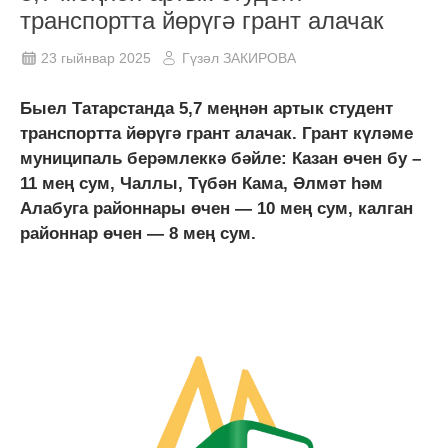
транспортта йөрүгә грант алачак
23 гыйнвар 2025
Гүзәл ЗАКИРОВА
Быел Татарстанда 5,7 меңнән артык студент
транспортта йөрүгә грант алачак. Грант күләме
муниципаль берәмлеккә бәйле: Казан өчен бу –
11 мең сум, Чаллы, Түбән Кама, Әлмәт һәм
Алабуга районнары өчен — 10 мең сум, калган
районнар өчен — 8 мең сум.