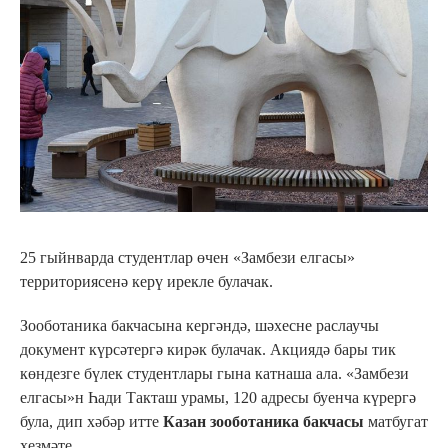
25 гыйнварда студентлар өчен «Замбези елгасы»
территориясенә керү ирекле булачак.
Зооботаника бакчасына кергәндә, шәхесне раслаучы
документ күрсәтергә кирәк булачак. Акциядә бары тик
көндезге бүлек студентлары гына катнаша ала. «Замбези
елгасы»н Һади Такташ урамы, 120 адресы буенча күрергә
була, дип хәбәр итте
Казан зооботаника бакчасы
матбугат
хезмәте.