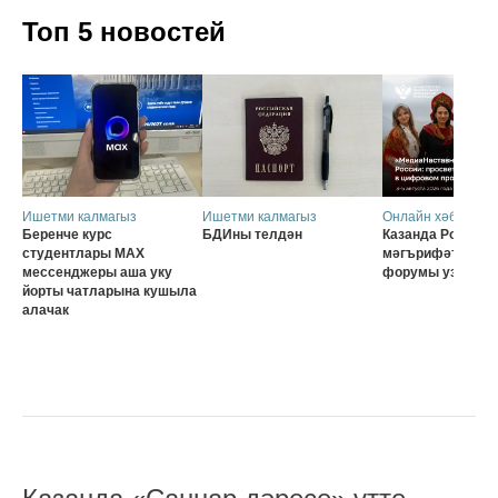
Топ 5 новостей
Ишетми калмагыз
Ишетми калмагыз
Онлайн хәбәрләр
Беренче курс
БДИны телдән
Казанда Россия о
студентлары MAX
мәгърифәтчеләр
мессенджеры аша уку
форумы узачак
йорты чатларына кушыла
алачак