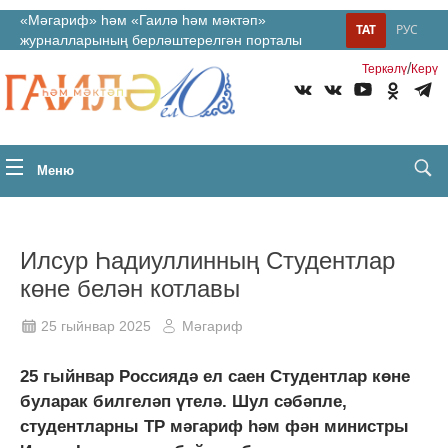
«Мәгариф» һәм «Гаилә һәм мәктәп»
ТАТ
РУС
журналларының берләштерелгән порталы
/
Теркəлү
Керү
Меню
Илсур Һадиуллинның Студентлар
көне белән котлавы
25 гыйнвар 2025
Мәгариф
25 гыйнвар Россиядә ел саен Студентлар көне
буларак билгеләп үтелә. Шул сәбәпле,
студентларны ТР мәгариф һәм фән министры