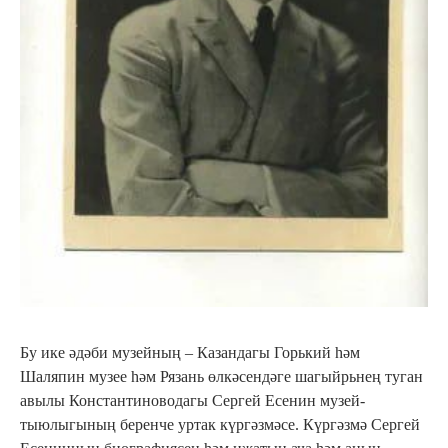
Бу ике әдәби музейның – Казандагы Горький һәм
Шаляпин музее һәм Рязань өлкәсендәге шагыйрьнең туган
авылы Константиноводагы Сергей Есенин музей-
тыюлыгының беренче уртак күргәзмәсе. Күргәзмә Сергей