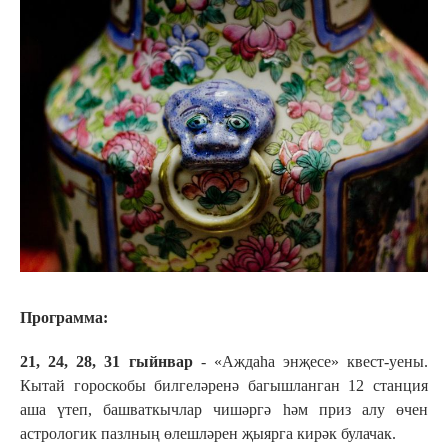
Программа
:
21, 24, 28, 31 гыйнвар
- «Аждаһа энҗесе» квест-уены.
Кытай гороскобы билгеләренә багышланган 12 станция
аша үтеп, башваткычлар чишәргә һәм приз алу өчен
астрологик пазлның өлешләрен җыярга кирәк булачак.