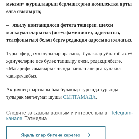
мәктәп» журналларын берләштергән комплектка ярты
елга язылырга;
–
язылу квитанциясен фотога төшереп
,
шәхси
мәгълүматларыгыз (исем-фамилиягез, адресыгыз,
телефоныгыз) белән бергә редакция адресына юллагыз.
Туры эфирда язылучылар арасында бүләкләр уйнатабыз. Ә
җиңүчеләрне исә бүләк тапшыру өчен, редакциябезгә,
«Мәгариф» самавыры янында чәйләп алырга кунакка
чакырачакбыз.
Акциянең шартлары һәм бүләкләр турында турында
тулырак мәгълүмат шушы
СЫЛТАМАДА
.
Следите за самым важным и интересным в
Telegram-
канале
Татмедиа
Яңалыклар битенә керегез