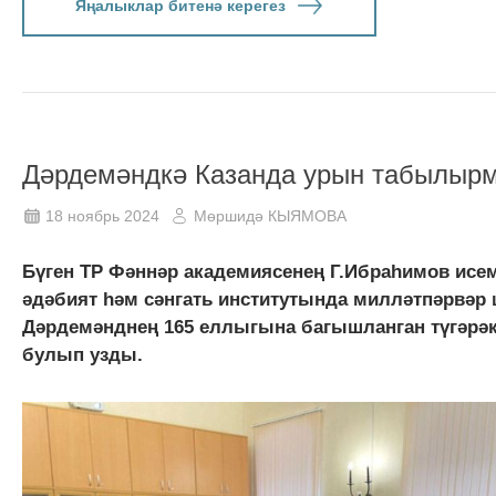
Яңалыклар битенә керегез
Дәрдемәндкә Казанда урын табылыр
18 ноябрь 2024
Мөршидә КЫЯМОВА
Бүген ТР Фәннәр академиясенең Г.Ибраһимов исем
әдәбият һәм сәнгать институтында милләтпәрвәр 
Дәрдемәнднең 165 еллыгына багышланган түгәрәк
булып узды.