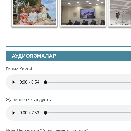
АУДИОЯЗМАЛАР
Гильм Камай
Җәлилнең якын дусты
Ирек Нигъмәти - "Кояш сүнде ул йортта"