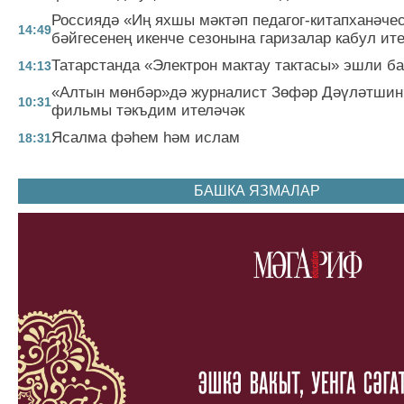
Россиядә «Иң яхшы мәктәп педагог-китапханәче
14:49
бәйгесенең икенче сезонына гаризалар кабул ит
Татарстанда «Электрон мактау тактасы» эшли 
14:13
«Алтын мөнбәр»дә журналист Зөфәр Дәүләтшин
10:31
фильмы тәкъдим ителәчәк
Ясалма фәһем һәм ислам
18:31
БАШКА ЯЗМАЛАР