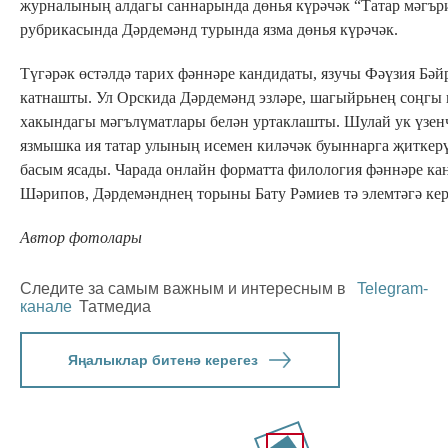
журналының алдагы саннарында дөнья күрәчәк “Татар мәгър
рубрикасында Дәрдемәнд турында язма дөнья күрәчәк.
Түгәрәк өстәлдә тарих фәннәре кандидаты, язучы Фәүзия Бәй
катнашты. Ул Орскида Дәрдемәнд эзләре, шагыйрьнең соңгы
хакындагы мәгълүматлары белән уртаклашты. Шулай ук үзен
язмышка ия татар улының исемен киләчәк буыннарга җиткер
басым ясады. Чарада онлайн форматта филология фәннәре к
Шәрипов, Дәрдемәнднең торыны Бату Рәмиев тә элемтәгә кер
Автор фотолары
Следите за самым важным и интересным в
Telegram-
канале
Татмедиа
Яңалыклар битенә керегез