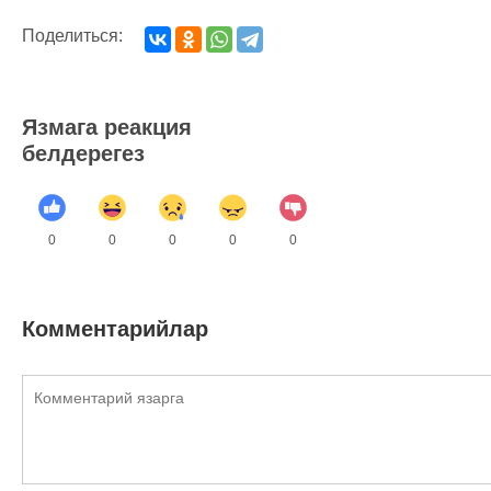
Поделиться:
Язмага реакция
белдерегез
0
0
0
0
0
Комментарийлар