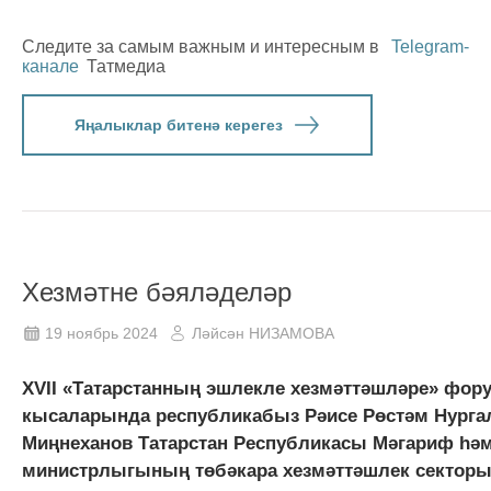
Следите за самым важным и интересным в
Telegram-
канале
Татмедиа
Яңалыклар битенә керегез
Хезмәтне бәяләделәр
19 ноябрь 2024
Ләйсән НИЗАМОВА
XVII «Татарстанның эшлекле хезмәттәшләре» фо
кысаларында республикабыз Рәисе Рөстәм Нурга
Миңнеханов Татарстан Республикасы Мәгариф һә
министрлыгының төбәкара хезмәттәшлек секторы