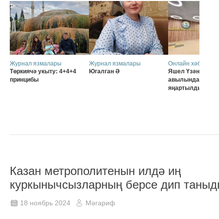
Журнал язмалары
Журнал язмалары
Онлайн хәбәрләр
Төркиячә укыту: 4+4+4
Югалган Ә
Яшел Үзәннең Ә
принцибы
авылында мәктә
яңартылды
Казан метрополитенын илдә иң
куркынычсызларның берсе дип таны
18 ноябрь 2024
Мәгариф