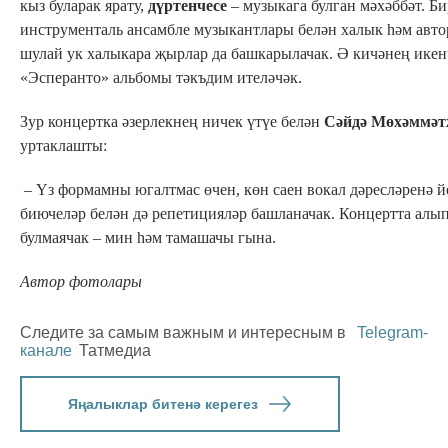
кыз буларак ярату,
дүртенчесе
– музыкага булган мәхәббәт. Б
инструменталь ансамбле музыкантлары белән халык һәм авт
шулай ук халыкара җырлар да башкарылачак. Ә кичәнең икен
«Эсперанто» альбомы тәкъдим ителәчәк.
Зур концертка әзерлекнең ничек үтүе белән
Сәйдә Мөхәммәт
уртаклашты:
– Үз формамны югалтмас өчен, көн саен вокал дәресләренә й
биючеләр белән дә репетицияләр башланачак. Концертта алы
булмаячак – мин һәм тамашачы гына.
Автор фотолары
Следите за самым важным и интересным в
Telegram-
канале
Татмедиа
Яңалыклар битенә керегез