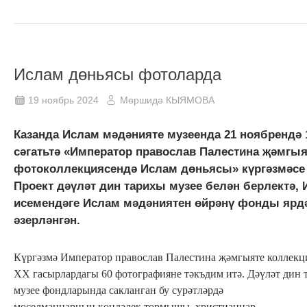
Ислам дөньясы фотоларда
19 ноябрь 2024
Мөршидә КЫЯМОВА
Казанда Ислам мәдәнияте музеенда 21 ноябрендә 
сәгатьтә «Император православ Палестина җәмгыя
фотоколлекциясендә Ислам дөньясы» күргәзмәсе
Проект дәүләт дин тарихы музее белән берлектә, 
исемендәге Ислам мәдәниятен өйрәнү фонды ярд
әзерләнгән.
Күргәзмә Император православ Палестина җәмгыяте коллек
XX гасырлардагы 60 фотографияне тәкъдим итә. Дәүләт дин 
музее фондларында сакланган бу сурәтләрдә
мөселманнарның көндәлек тормышы, христианнар