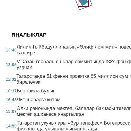
ЯҢАЛЫКЛАР
Лилия Гыйбадуллинаның «Әлиф ләм мин» повес
13:40
тәэсире
V Казан глобаль яшьләр саммитында КФУ фән 
12:05
узачак
Татарстанда 51 фәнни проектка 85 миллион сум 
11:32
биреләчәк
Бер гаилә булып
10:17
Чит шәһәргә китәм
16:48
Әлки районында мәктәп, балалар бакчасы төзелг
15:07
мәктәп ашханәсе яңартылган
Татарстан укучылары «Зур тәнәфес» Бөтенросси
14:59
финалында уңышлы чыгыш ясады