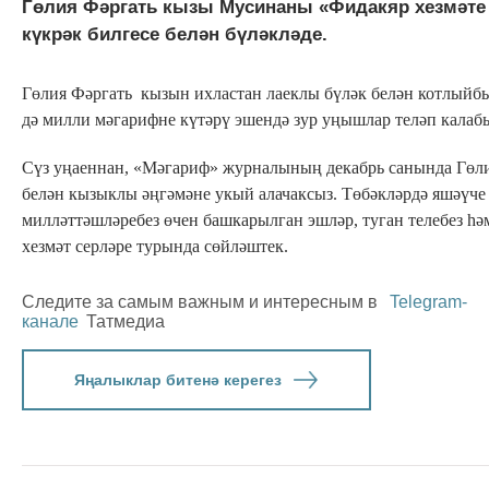
Гөлия Фәргать кызы Мусинаны «Фидакяр хезмәте
күкрәк билгесе белән бүләкләде.
Гөлия Фәргать кызын ихластан лаеклы бүләк белән котлыйб
дә милли мәгарифне күтәрү эшендә зур уңышлар теләп калабы
Сүз уңаеннан, «Мәгариф» журналының декабрь санында Гөл
белән кызыклы әңгәмәне укый алачаксыз. Төбәкләрдә яшәүче
милләттәшләребез өчен башкарылган эшләр, туган телебез һә
хезмәт серләре турында сөйләштек.
Следите за самым важным и интересным в
Telegram-
канале
Татмедиа
Яңалыклар битенә керегез