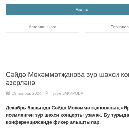
Язарга
Авторлашырга
Теркәлер
Сәйдә Мөхәммәтҗанова зур шәхси ко
әзерләнә
19 ноябрь 2024
Гүзәл ЗАКИРОВА
Декабрь башында Сәйдә Мөхәммәтҗанованың «Яр
исемләнгән зур шәхси концерты узачак. Бу турыда
конференциясендә фикер алыштылар.