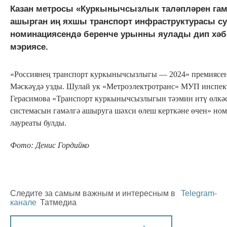
Казан метросы «Куркынычсызлык таләпләрен гам
ашырган иң яхшы транспорт инфраструктурасы с
номинациясендә беренче урынны яулады дип хәбә
мэриясе.
«Россиянең транспорт куркынычсызлыгы — 2024» премиясен
Мәскәүдә узды. Шулай ук «Метроэлектротранс» МУП инспе
Герасимова «Транспорт куркынычсызлыгын тәэмин итү өлкәс
системасын гамәлгә ашыруга шәхси өлеш керткәне өчен» но
лауреаты булды.
Фото: Денис Гордийко
Следите за самым важным и интересным в
Telegram-
канале
Татмедиа