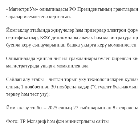
«МагистриУм» олимпиадасы РФ Президентының грантларын 
чаралар исемлегенә кертелгән.
Йомгаклау этабында җиңүчеләр һәм призерлар электрон фор
сертификатлар, КФУ дипломнары алачак һәм магистратура п
буенча керү сынауларыннан башка укырга керү мөмкинлеген 
Олимпиадада җиңгән чит ил гражданнары бүлеп бирелгән кв
магистратурада укырга мөмкинлек ала.
Сайлап алу этабы – читтән торып уку технологияләрен кулла
елның 1 ноябреннән 30 ноябренә кадәр (“Студент булачакмын
теркәү һәм тест узу);
Йомгаклау этабы – 2025 елның 27 гыйнварыннан 8 февраленә
Фото: ТР Мәгариф һәм фән министрлыгы сайты