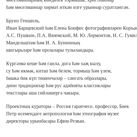
һәм мөселманнар хөрмәт иткән изге урыннар сурәтләнгән.
Бруно Геншиль,
Иван Барщевский һәм Елена Бонфис фотографияләрен Коръән
А.С. Пушкин, П.А. Вяземский, М. Ю. Лермонтов, Н. С. Гумил
Мандельштам һәм И. А. Бунинның
шигырьләре һәм прозалары тулыландыра.
Күргәзмә кеше һәм гаилә, дога һәм хаҗ кылу,
су һәм икмәк, китап һәм белем, тормыш һәм үлем,
башка бик күп төшенчәләр – сәнгать образлары,
дини традицияләр һәм рус әдәбияты классиклары
текстлары аша сөйләшергә чакыра.
Проектның кураторы – Россия гарәпчесе, профессор, Бөек
Петр исемендәге антропология һәм этнография музее
директоры урынбасары Ефим Резван.