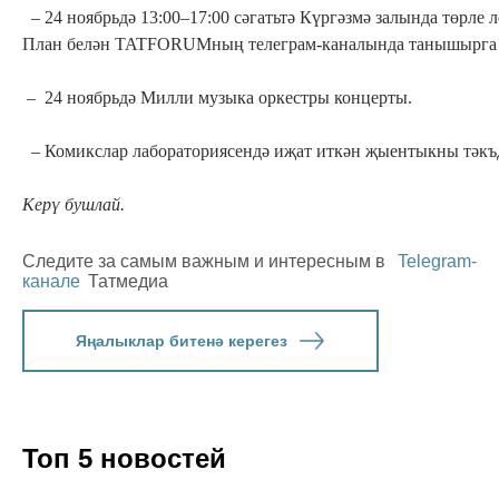
– 24 ноябрьдә 13:00–17:00 сәгатьтә Күргәзмә залында төрле 
План белән TATFORUMның телеграм-каналында танышырга
– 24 ноябрьдә Милли музыка оркестры концерты.
– Комикслар лабораториясендә иҗат иткән җыентыкны тәкъ
Керү бушлай.
Следите за самым важным и интересным в
Telegram-
канале
Татмедиа
Яңалыклар битенә керегез
Топ 5 новостей