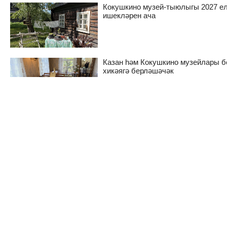
Кокушкино музей-тыюлыгы 2027 е
ишекләрен ача
Казан һәм Кокушкино музейлары б
хикәягә берләшәчәк
Беренче курс студентлары MAX м
аша уку йорты чатларына кушыла 
ТӘКЪДИМ ИТӘБЕЗ