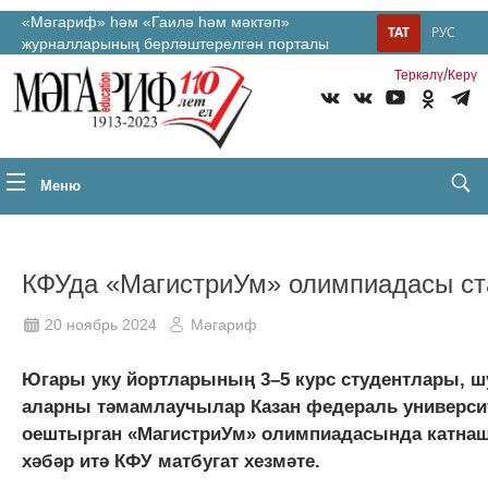
«Мәгариф» һәм «Гаилә һәм мәктәп»
ТАТ
РУС
журналларының берләштерелгән порталы
/
Теркəлү
Керү
Меню
КФУда «МагистриУм» олимпиадасы ст
20 ноябрь 2024
Мәгариф
Югары уку йортларының 3–5 курс студентлары, ш
аларны тәмамлаучылар Казан федераль универс
оештырган «МагистриУм» олимпиадасында катнаш
хәбәр итә КФУ матбугат хезмәте.