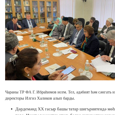
Чараны ТР ФА Г. Ибраһимов исем. Тел, әдәбият һәм сәнгать 
директоры Илгиз Халиков алып барды.
Дәрдемәнд ХХ гасыр башы татар шигъриятендә мө