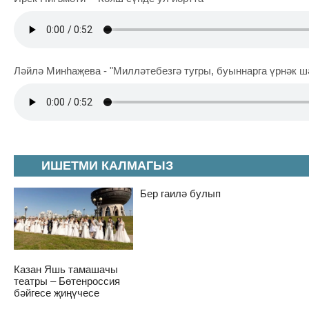
Ләйлә Минһаҗева - "Милләтебезгә тугры, буыннарга үрнәк ш
ИШЕТМИ КАЛМАГЫЗ
Бер гаилә булып
Казан Яшь тамашачы
театры – Бөтенроссия
бәйгесе җиңүчесе