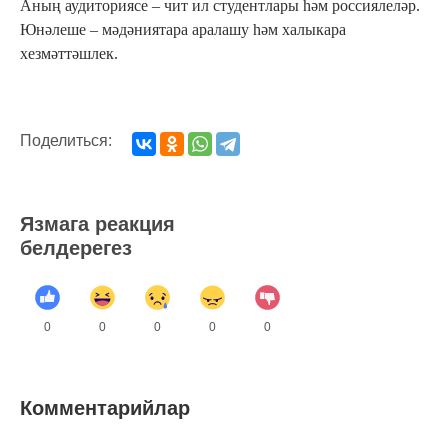
Аның аудиториясе – чит ил студентлары һәм россиялеләр.
Юнәлеше – мәдәниятара аралашу һәм халыкара
хезмәттәшлек.
Поделиться:
Язмага реакция
белдерегез
0
0
0
0
0
Комментарийлар