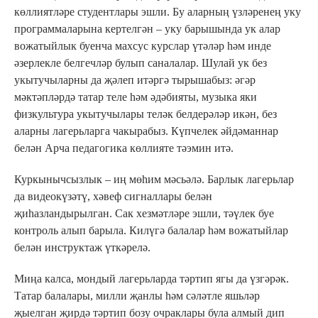
көллиятләре студентлары эшли. Бу аларның үзләренең уку
программаларына кертелгән – уку барышында ук алар
вожатыйлык буенча махсус курслар үтәләр һәм инде
әзерлекле белгечләр булып саналалар. Шулай ук без
укытучыларны да җәлеп итәргә тырышабыз: әгәр
мәктәпләрдә татар теле һәм әдәбияты, музыка яки
физкультура укытучылары теләк белдерәләр икән, без
аларны лагерьларга чакырабыз. Күпчелек әйдәманнар
белән Арча педагогика көллияте тәэмин итә.
Куркынычсызлык – иң мөһим мәсьәлә. Барлык лагерьлар
да видеокүзәтү, хәвеф сигналлары белән
җиһазландырылган. Сак хезмәтләре эшли, тәүлек буе
контроль алып барыла. Килүгә балалар һәм вожатыйлар
белән инструктаж үткәрелә.
Миңа калса, мондый лагерьларда тәртип ягы да үзгәрәк.
Татар балалары, милли җанлы һәм сәләтле яшьләр
җыелган җирдә тәртип бозу очраклары була алмый дип