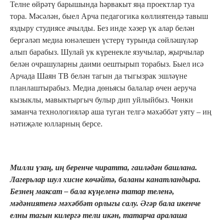
Телне өйрәтү барышында һәрвакыт яңа проектлар туа
тора. Мәсәлән, быел Арча педагогика көллиятендә тавыш
яздыру студиясе ачылды. Без инде хәзер үк алар белән
бергәләп медиа юнәлешен үстерү турында сөйләшүләр
алып барабыз. Шулай ук күренекле язучылар, җырчылар
белән очрашуларны даими оештырып торабыз. Быел исә
Арчада Шаян ТВ белән тагын да тыгызрак эшләүне
планлаштырабыз. Медиа дөньясы балалар өчен аеруча
кызыклы, мавыктыргыч булыр дип уйлыйбыз. Чөнки
заманча технологияләр аша туган телгә мәхәббәт уяту – иң
нәтиҗәле юлларның берсе.
Милли үзаң, иң беренче чиратта, гаиләдән башлана.
Л
агерьлар шул хисне көчәйтә, баланы канатландыра.
Безнең максат – бала күңеленә татар теленә,
мәдәниятенә мәхәббәт орлыгы салу. Әгәр бала икенче
елны тагын килергә тели икән, татарча аралаша