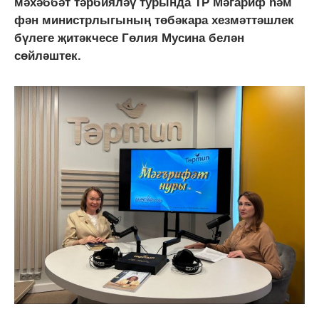
мәхәббәт тәрбияләү турында ТР Мәгариф һәм
фән министрлыгының төбәкара хезмәттәшлек
бүлеге җитәкчесе Гөлия Мусина белән
сөйләштек.