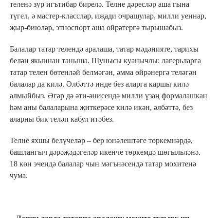
теленә зур игътибар бирелә. Телне дәресләр аша гына
түгел, ә мастер-класслар, иҗади очрашулар, милли уеннар,
җыр-биюләр, этноспорт аша өйрәтергә тырышабыз.
Балалар татар телендә аралаша, татар мәдәнияте, тарихы
белән якыннан таныша. Шунысы куанычлы: лагерьларга
татар телен бөтенләй белмәгән, әмма өйрәнергә теләгән
балалар да килә. Әлбәттә инде без аларга каршы килә
алмыйбыз. Әгәр дә әти-әнисендә милли үзаң формалашкан
һәм аны балаларына җиткерәсе килә икән, әлбәттә, без
аларны бик теләп кабул итәбез.
Телне яхшы белүчеләр – бер юнәлештәге төркемнәрдә,
башлангыч дәрәҗәдәгеләр икенче төркемдә шөгыльләнә.
18 көн эчендә балалар чын мәгънәсендә татар мохитенә
чума.