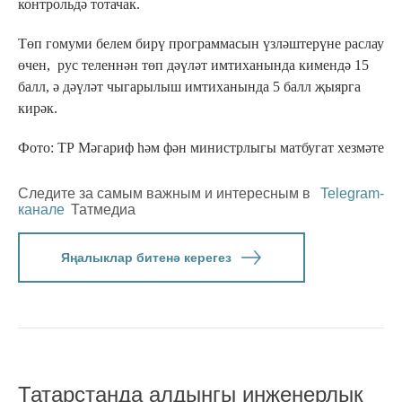
контрольдә тотачак.
Төп гомуми белем бирү программасын үзләштерүне раслау
өчен, рус теленнән төп дәүләт имтиханында кимендә 15
балл, ә дәүләт чыгарылыш имтиханында 5 балл җыярга
кирәк.
Фото: ТР Мәгариф һәм фән министрлыгы матбугат хезмәте
Следите за самым важным и интересным в
Telegram-
канале
Татмедиа
Яңалыклар битенә керегез
Татарстанда алдынгы инженерлык