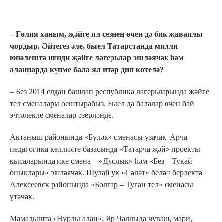
– Гөлия ханым, җәйге ял сезнең өчен дә бик җаваплы
чордыр. Әйтегез әле, быел Татарстанда милли
юнәлештә нинди җәйге лагерьлар эшләячәк һәм
аланнарда күпме бала ял итәр дип көтелә?
– Без 2014 елдан башлап республика лагерьларында җәйге
тел сменалары оештырабыз. Быел да балалар өчен бай
эчтәлекле сменалар әзерләнде.
Актаныш районында «Бүләк» сменасы узачак. Арча
педагогика көллияте базасында «Татарча җәй» проекты
кысаларында ике смена – «Дуслык» һәм «Без – Тукай
оныклары» эшләячәк. Шулай ук «Сәләт» белән берлектә
Алексеевск районында «Болгар – Туган тел» сменасы
үтәчәк.
Мамадышта «Нурлы алан», Яр Чаллыда чуваш, мари,