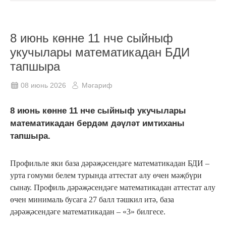
8 июнь көнне 11 нче сыйныф
укучылары математикадан БДИ
тапшыра
08 июнь 2026
Мәгариф
8 июнь көнне 11 нче сыйныф укучылары
математикадан бердәм дәүләт имтиханы
тапшыра.
Профильле яки база дәрәҗәсендәге математикадан БДИ –
урта гомуми белем турында аттестат алу өчен мәҗбүри
сынау. Профиль дәрәҗәсендәге математикадан аттестат алу
өчен минималь бусага 27 балл тәшкил итә, база
дәрәҗәсендәге математикадан – «3» билгесе.