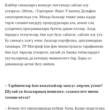
Кайбер сменаларга конкурс нигезендә сайлап алу
үткәрелә. Әйтик, «Тартария» Яшел Үзәннең Дельфин
санаториясендә уза. Монда балалар төшке ашка кадәр
төрле сәламәтләндерү процедуралары ала, аннан соң
үзләренең программалары буенча дәвам итәләр. Анда
барырга теләүчеләр, бик күп булу сәбәпле, сайлап алу үтә.
Бу сменага эләгү өчен, балалар портфолио, дипломнарын
тапшыра. ТР Мәгариф һәм фән министрлыгы тарафыннан
бик күп чаралар үткәрелә, шулай ук башка төбәкләрдәге
укучыларның да катнашу мөмкинлеге бар. Бары ел
дәвамында актив булу мөһим.
–
Тәрбиячеләр һәм вожатыйлар махсус әзерлек үтәме?
Шулай ук балаларның иминлеге, сәламәтлеге ничек
тәэмин ителә?
– Безнең тел сменаларында күбрәк Арча, Казан педагогика