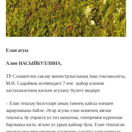
Елан агуы
Алия НАСЫЙБУЛЛИНА,
ТР Сәламәтлек саклау министрлыгының баш токсикологы,
М.Н. Садыйков исемендәге 7 нче шәһәр клиник
хастаханәсенең кискен агулану бүлеге мөдире:
– Елан тешләү билгеләре аның тәннең кайсы өлешен
зарарлавына бәйле. Әгәр агулы елан кешенең аягын
тешләсә, бу очракта ул тиз шешәчәк, гиперемия күренеше
барлыкка килә, ягъни ул урын кайнар була. Елан тешләгән
урында ике теш урынын эзләмәгез, гадәттә алар тартыла