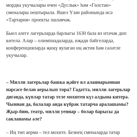
мордва укучылары өчен «Дуслык» һәм «Гөлстан»
сменалары оештырыла. Яшел Үзән районында исә
«Тартария» проекты эшләячәк.
Быел әлеге лагерьларда барлыгы 1630 бала ял итәчәк дип
көтелә. Алар – олимпиадаларда, иҗади бәйгеләрдә,
конференцияләрдә җиңү яулаган иң актив һәм сәләтле
укучылар.
– Милли лагерьлар башка җәйге ял аланнарыннан
нәрсәсе белән аерылып тора? Гадәттә, милли лагерьлар
дигәндә, күпләр татар теле мохитен күз алдына китерә.
Чыннан да, балалар анда күбрәк татарча аралашамы?
Җыр-бию, театр, милли уеннар
–
болар барысы да
сакланамы әле?
– Иң төп аерма – тел мохите. Безнең сменаларда татар