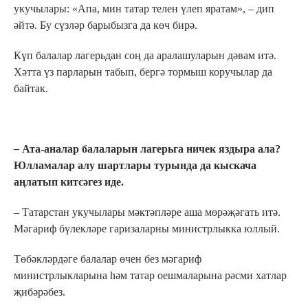
укучылары: «Апа, мин татар телен үлеп яратам», – дип
әйтә. Бу сүзләр барыбызга да көч бирә.
Күп балалар лагерьдан соң да аралашуларын дәвам итә.
Хәтта үз парларын табып, бергә тормыш коручылар да
байтак.
–
Ата-аналар балаларын лагерьга ничек яздыра ала?
Юлламалар алу шартлары турында да кыскача
аңлатып китсәгез иде.
– Татарстан укучылары мәктәпләре аша мөрәҗәгать итә.
Мәгариф бүлекләре гаризаларны министрлыкка юллый.
Төбәкләрдәге балалар өчен без мәгариф
министрлыкларына һәм татар оешмаларына рәсми хатлар
җибәрәбез.