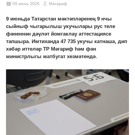
09 июнь 2026
Мәгариф
9 июньдә Татарстан мәктәпләренең 9 нчы
сыйныф чыгарылыш укучылары рус теле
фәненнән дәүләт йомгаклау аттестациясе
тапшыра. Имтиханда 47 735 укучы катнаша, дип
хәбәр иттеләр ТР Мәгариф һәм фән
министрлыгы матбугат хезмәтендә.