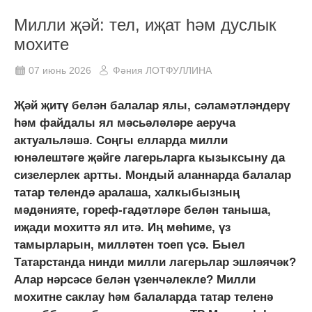
Милли җәй: тел, иҗат һәм дуслык
мохите
07 июнь 2026
Фәния ЛОТФУЛЛИНА
Җәй җитү белән балалар ялы, сәламәтләндерү
һәм файдалы ял мәсьәләләре аеруча
актуальләшә. Соңгы елларда милли
юнәлештәге җәйге лагерьларга кызыксыну да
сизелерлек артты. Мондый аланнарда балалар
татар телендә аралаша, халкыбызның
мәдәнияте, гореф-гадәтләре белән таныша,
иҗади мохиттә ял итә. Иң мөһиме, үз
тамырларын, милләтен тоеп үсә. Быел
Татарстанда нинди милли лагерьлар эшләячәк?
Алар нәрсәсе белән үзенчәлекле? Милли
мохитне саклау һәм балаларда татар теленә