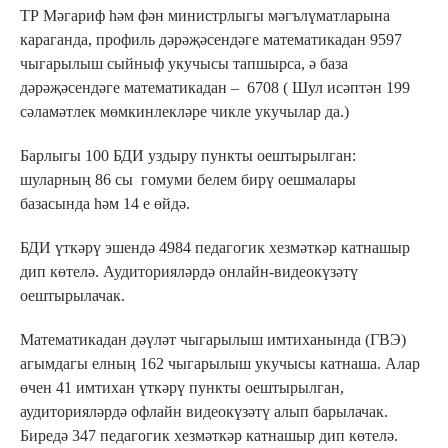
ТР Мәгариф һәм фән министрлыгы мәгълүматларына
караганда, профиль дәрәҗәсендәге математикадан 9597
чыгарылыш сыйныф укучысы тапшырса, ә база
дәрәҗәсендәге математикадан – 6708 ( Шул исәптән 199
сәламәтлек мөмкинлекләре чикле укучылар да.)
Барлыгы 100 БДИ уздыру пункты оештырылган:
шуларның 86 сы гомуми белем бирү оешмалары
базасында һәм 14 е өйдә.
БДИ үткәрү эшендә 4984 педагогик хезмәткәр катнашыр
дип көтелә. Аудиторияләрдә онлайн-видеокүзәтү
оештырылачак.
Математикадан дәүләт чыгарылыш имтиханында (ГВЭ)
агымдагы елның 162 чыгарылыш укучысы катнаша. Алар
өчен 41 имтихан үткәрү пункты оештырылган,
аудиторияләрдә офлайн видеокүзәтү алып барылачак.
Биредә 347 педагогик хезмәткәр катнашыр дип көтелә.