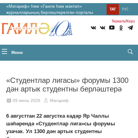
«Мәгариф» һәм «Гаилә һәм мәктәп»
ТАТ
РУС
журналларының берләштерелгән порталы
/
Теркəлү
Керү
Меню
«Студентлар лигасы» форумы 1300
дән артык студентны берләштерә
09 июнь 2026
Мәгариф
6 августтан 22 августка кадәр Яр Чаллы
шәһәрендә «Студентлар лига»сы форумы
узачак. Ул 1300 дән артык студентны