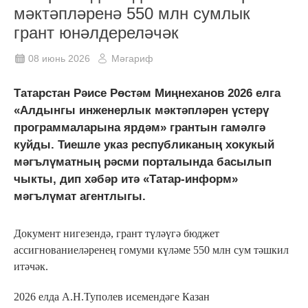
мәктәпләренә 550 млн сумлык
грант юнәлдереләчәк
08 июнь 2026
Мәгариф
Татарстан Рәисе Рөстәм Миңнеханов 2026 елга
«Алдынгы инженерлык мәктәпләрен үстерү
программаларына ярдәм» грантын гамәлгә
куйды. Тиешле указ республиканың хокукый
мәгълүматның рәсми порталында басылып
чыкты, дип хәбәр итә «Татар-информ»
мәгълүмат агентлыгы.
Документ нигезендә, грант түләүгә бюджет
ассигнованиеләренең гомуми күләме 550 млн сум тәшкил
итәчәк.
2026 елда А.Н.Туполев исемендәге Казан