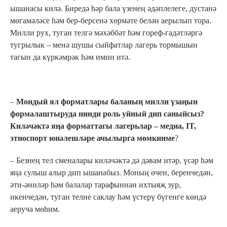
ышанасы килә. Биредә һәр бала үзенең әдәплелеге, дустанә
мөгамәләсе һәм бер-берсенә хөрмәте белән аерылып тора.
Милли рух, туган телгә мәхәббәт һәм гореф-гадәтләргә
тугрылык – менә шушы сыйфатлар лагерь тормышын
тагын да күркәмрәк һәм имин итә.
–
Мондый ял форматлары баланың милли үзаңын
формалаштыруда нинди роль уйный дип саныйсыз?
Киләчәктә яңа форматтагы лагерьлар – медиа, IT,
этноспорт юнәлешләре ачылырга мөмкинме
?
– Безнең тел сменалары киләчәктә дә дәвам итәр, үсәр һәм
яңа сулыш алыр дип ышанабыз. Моның өчен, беренчедән,
әти-әниләр һәм балалар тарафыннан ихтыяҗ зур,
икенчедән, туган телне саклау һәм үстерү бүгенге көндә
аеруча мөһим.