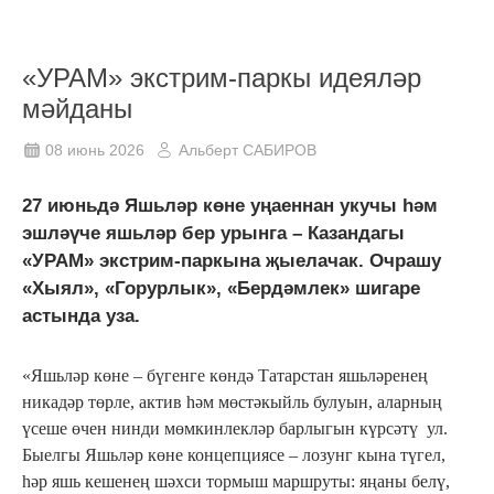
«УРАМ» экстрим-паркы идеяләр
мәйданы
08 июнь 2026
Альберт САБИРОВ
27 июньдә Яшьләр көне уңаеннан укучы һәм
эшләүче яшьләр бер урынга – Казандагы
«УРАМ» экстрим-паркына җыелачак. Очрашу
«Хыял», «Горурлык», «Бердәмлек» шигаре
астында уза.
«Яшьләр көне – бүгенге көндә Татарстан яшьләренең
никадәр төрле, актив һәм мөстәкыйль булуын, аларның
үсеше өчен нинди мөмкинлекләр барлыгын күрсәтү ул.
Быелгы Яшьләр көне концепциясе – лозунг кына түгел,
һәр яшь кешенең шәхси тормыш маршруты: яңаны белү,