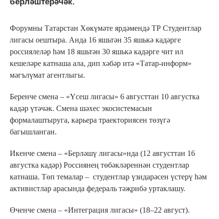
берләштерәчәк.
Форумны Татарстан Хөкүмәте ярдәмендә ТР Студентлар
лигасы оештыра. Анда 16 яшьтән 35 яшькә кадәрге
россиялеләр һәм 18 яшьтән 30 яшькә кадәрге чит ил
кешеләре катнаша ала, дип хәбәр итә «Татар-информ»
мәгълүмат агентлыгы.
Беренче смена – «Үсеш лигасы» 6 августтан 10 августка
кадәр үтәчәк. Смена шәхес экосистемасын
формалаштыруга, карьера траекториясен төзүгә
багышланган.
Икенче смена – «Берләшү лигасы»нда (12 августтан 16
августка кадәр) Россиянең төбәкләреннән студентлар
катнаша. Төп темалар – студентлар үзидарәсен үстерү һәм
активистлар арасында федераль тәҗрибә уртаклашу.
Өченче смена – «Интеграция лигасы» (18–22 август).