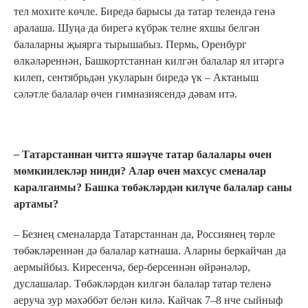
тел мохите көчле. Биредә барысы да татар телендә генә
аралаша. Шуңа да бирегә күбрәк телне яхшы белгән
балаларны җыярга тырышабыз. Пермь, Оренбург
өлкәләреннән, Башкортстаннан килгән балалар ял итәргә
килеп, сентябрьдән укуларын биредә үк – Актаныш
сәләтле балалар өчен гимназиясендә дәвам итә.
–
Татарстаннан читтә яшәүче татар балалары өчен
мөмкинлекләр нинди?
Алар өчен махсус сменалар
каралганмы? Башка төбәкләрдән килүче балалар саны
артамы?
– Безнең сменаларда Татарстаннан да, Россиянең төрле
төбәкләреннән дә балалар катнаша. Аларны беркайчан да
аермыйбыз. Киресенчә, бер-берсеннән өйрәнәләр,
дуслашалар. Төбәкләрдән килгән балалар татар теленә
аеруча зур мәхәббәт белән килә. Кайчак 7–8 нче сыйныф