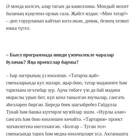
Ә монда килгәч, алар тагын да камилләшә. Мондый мохит
баланың күңеленә орлык сала. Җәйге ялдан: «Мин татар!»
– дип горурланып кайтып китә икән, димәк, безнең хезмәт
юкка түгел.
–
Быел программада нинди үзенчәлекле чаралар
булачак?
Я
ңа проектлар бар
мы
?
– Һәр лагерьның үз юнәлеше. «Татарча җәй»
сменаларында кул эшләре, җыр-бию, татар мәдәнияте һәм
тарихына игътибар зур. Арча төбәге үзе дә бай мәдәни
мираслы урын бит, күп кенә танылган язучылар, сәнгать
әһелләрен биргән. Биредә бөек шагыйребез Габдулла
Тукай һәм башка күптөрле музейлар эшли. «Нурлы алан»
сәнгать һәм бию юнәлешен көчәйтә. «Тартария» проект
эшчәнлегенә нигезләнгән. «Болгар – Туган тел»
сменасында тарих һәм медиа юнәлешләре үсә. Актанышта