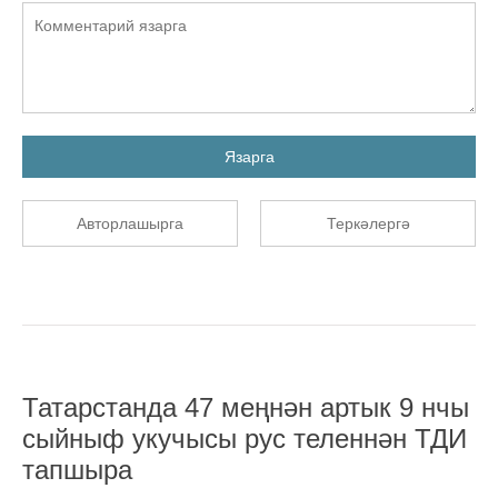
Язарга
Авторлашырга
Теркәлергә
Татарстанда 47 меңнән артык 9 нчы
сыйныф укучысы рус теленнән ТДИ
тапшыра