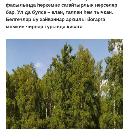
фасылында һәркемне сагайтырлык нәрсәләр
бар. Ул да булса – елан, талпан һәм тычкан.
Белгечләр бу хайваннар аркылы йогарга
мөмкин чирләр турында кисәтә.