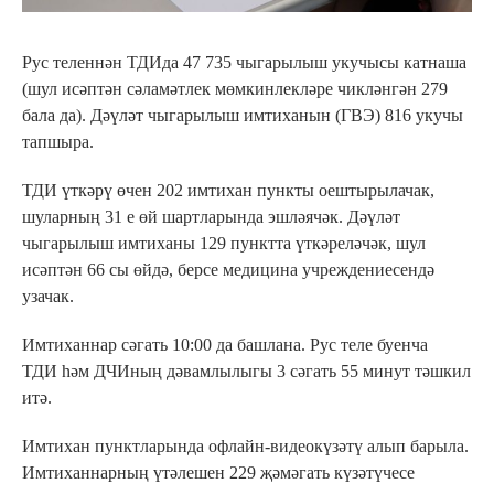
Рус теленнән ТДИда 47 735 чыгарылыш укучысы катнаша
(шул исәптән сәламәтлек мөмкинлекләре чикләнгән 279
бала да). Дәүләт чыгарылыш имтиханын (ГВЭ) 816 укучы
тапшыра.
ТДИ үткәрү өчен 202 имтихан пункты оештырылачак,
шуларның 31 е өй шартларында эшләячәк. Дәүләт
чыгарылыш имтиханы 129 пунктта үткәреләчәк, шул
исәптән 66 сы өйдә, берсе медицина учреждениесендә
узачак.
Имтиханнар сәгать 10:00 да башлана. Рус теле буенча
ТДИ һәм ДЧИның дәвамлылыгы 3 сәгать 55 минут тәшкил
итә.
Имтихан пунктларында офлайн-видеокүзәтү алып барыла.
Имтиханнарның үтәлешен 229 җәмәгать күзәтүчесе