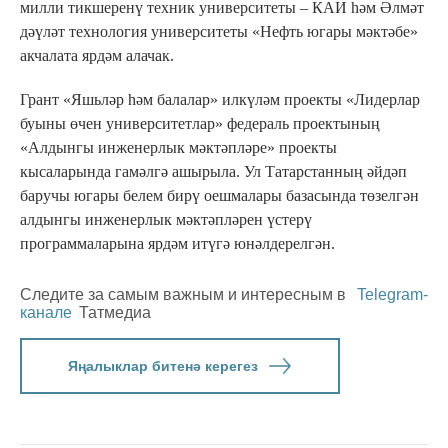
милли тикшеренү техник университеты – КАИ һәм Әлмәт
дәүләт технология университеты «Нефть югары мәктәбе»
акчалата ярдәм алачак.
Грант «Яшьләр һәм балалар» илкүләм проекты «Лидерлар
буыны өчен университетлар» федераль проектының
«Алдынгы инженерлык мәктәпләре» проекты
кысаларында гамәлгә ашырыла. Ул Татарстанның әйдәп
баручы югары белем бирү оешмалары базасында төзелгән
алдынгы инженерлык мәктәпләрен үстерү
программаларына ярдәм итүгә юнәлдерелгән.
Следите за самым важным и интересным в
Telegram-
канале
Татмедиа
Яңалыклар битенә керегез