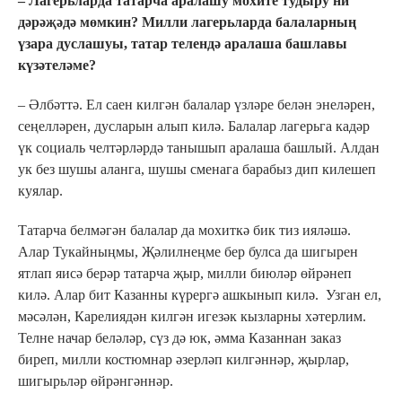
– Лагерьларда татарча аралашу мохите тудыру ни
дәрәҗәдә мөмкин?
Милли лагерьларда балаларның
үзара дуслашуы, татар телендә аралаша башлавы
күзәтеләме?
– Әлбәттә. Ел саен килгән балалар үзләре белән энеләрен,
сеңелләрен, дусларын алып килә. Балалар лагерьга кадәр
үк социаль челтәрләрдә танышып аралаша башлый. Алдан
ук без шушы аланга, шушы сменага барабыз дип килешеп
куялар.
Татарча белмәгән балалар да мохиткә бик тиз ияләшә.
Алар Тукайныңмы, Җәлилнеңме бер булса да шигырен
ятлап яисә берәр татарча җыр, милли биюләр өйрәнеп
килә. Алар бит Казанны күрергә ашкынып килә. Узган ел,
мәсәлән, Карелиядән килгән игезәк кызларны хәтерлим.
Телне начар беләләр, сүз дә юк, әмма Казаннан заказ
биреп, милли костюмнар әзерләп килгәннәр, җырлар,
шигырьләр өйрәнгәннәр.