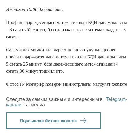
Имтихан 10:00 дә башлана.
Профиль дәрәҗәсендәге математикадан БДИ дәвамлылыгы
– 3 сәгать 55 минут, база дәрәҗәсендәге математикадан – 3
сәгать.
Сәламәтлек мөмкинлекләре чикләнгән укучылар өчен
профиль дәрәҗәсендәге математикадан БДИ дәвамлылыгы
5 сәгать 25 минут, база дәрәҗәсендәге математикадан 4
сәгать 30 минут тәшкил итә.
Фото: ТР Мәгариф һәм фән министрлыгы матбугат хезмәте
Следите за самым важным и интересным в
Telegram-
канале
Татмедиа
Яңалыклар битенә керегез