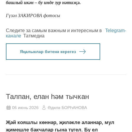
башлый икән – бу инде зур нәтиҗә.
Гүзәл ЗАКИРОВА фотосы
Следите за самым важным и интересным в
Telegram-
канале
Татмедиа
Яңалыклар битенә керегез
Талпан, елан һәм тычкан
06 июнь 2026
Әдилә БОРҺАНОВА
Җәй кояшлы көннәр, җиләкле аланнар, мул
җимешле бакчалар гына түгел. Бу ел