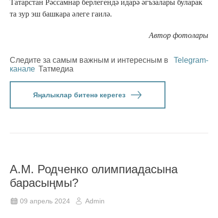
Татарстан Рәссамнар берлегендә идарә әгъзалары буларак
та зур эш башкара әлеге гаилә.
Автор фотолары
Следите за самым важным и интересным в
Telegram-
канале
Татмедиа
Яңалыклар битенә керегез
А.М. Родченко олимпиадасына
барасыңмы?
09 апрель 2024
Admin