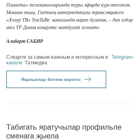
Планета» телеканалларында туры эфирда күрсәтеләчәк.
Моннан тыш, Гаетнең интернеттагы трансляциясен
«Хозур ТВ» YouTuBe каналында карап булачак, – дип хәбәр
итә ТР Диния нәзарәте матбугат хезмәте.
Альберт САБИР
Следите за самым важным и интересным в
Telegram-
канале
Татмедиа
Яңалыклар битенә керегез
Табигать яратучылар профильле
сменага җыела