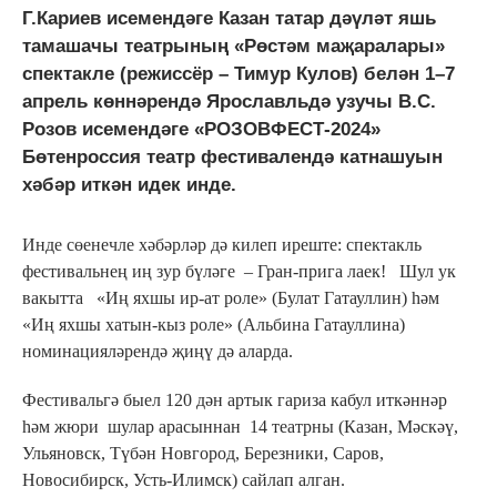
Г.Кариев исемендәге Казан татар дәүләт яшь
тамашачы театрының «Рөстәм маҗаралары»
спектакле (режиссёр – Тимур Кулов) белән 1–7
апрель көннәрендә Ярославльдә узучы В.С.
Розов исемендәге «РОЗОВФЕСТ-2024»
Бөтенроссия театр фестивалендә катнашуын
хәбәр иткән идек инде.
Инде сөенечле хәбәрләр дә килеп иреште: спектакль
фестивальнең иң зур бүләге – Гран-прига лаек! Шул ук
вакытта «Иң яхшы ир-ат роле» (Булат Гатауллин) һәм
«Иң яхшы хатын-кыз роле» (Альбина Гатауллина)
номинацияләрендә җиңү дә аларда.
Фестивальгә быел 120 дән артык гариза кабул иткәннәр
һәм жюри шулар арасыннан 14 театрны (Казан, Мәскәү,
Ульяновск, Түбән Новгород, Березники, Саров,
Новосибирск, Усть-Илимск) сайлап алган.