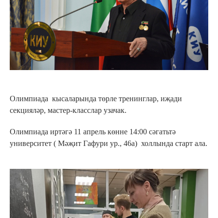
Олимпиада кысаларында төрле тренинглар, иҗади
секцияләр, мастер-класслар узачак.
Олимпиада иртәгә 11 апрель көнне 14:00 сәгатьтә
университет ( Мәҗит Гафури ур., 46а) холлында старт ала.