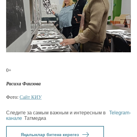
0+
Расиха Фаизова
Фото:
Сайт КИУ
Следите за самым важным и интересным в
Telegram-
канале
Татмедиа
Яңалыклар битенә керегез