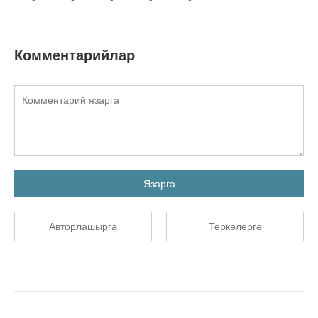
Комментарийлар
Язарга
Авторлашырга
Теркәлергә