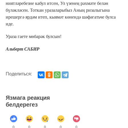
ниятләребезне кабул итсен, Ул үзенең рәхмәте белән
бүләкләсен. Тоткан уразаларыбыз Аның ризалыгына
ирешергә ярдәм итеп, кыямәт көнендә шәфәгатьче булса
иде.
Ураза гаете мөбарәк булсын!
Альберт САБИР
Поделиться:
Язмага реакция
белдерегез
0
0
0
0
0