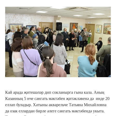
Кай арада җитешәләр дип сокланырга гына кала. Аның
Казанның 5 нче сәнгать мәктәбен җитәкләвенә дә инде 20
еллап буладыр. Хатыны акварельче Татьяна Михайловна
да озак еллардан бирле әлеге сәнгать мәктәбендә укыта.