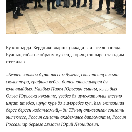
Бу көннәрдә Бердниковларның иҗади гаиләсе янә юлда.
Буаның төбәкне өйрәнү музеенда өр-яңа эшләрен тәкъдим
итте алар.
–Безнең гаиләдә дүрт рәссам булгач, сәнгатьнең нәкыш,
скульптура, графика кебек бөтен юнәлешләрен дә
колачлыйбыз. Улыбыз Павел Юрьевич сынчы, кызыбыз
Ольга Юрьевна нәкышче, үзебез дә ирле-хатынлы әлегәчә
иҗат итәбез, шуңа күрә дә эшләребез күп, һәм экспозиция
берсе берсен кабатламый,– ди ТРның атказанган сәнгать
эшлеклесе, Россия сәнгать академиясе дипломанты, Россия
Рәссамнар берлеге әгъзасы Юрий Леонидович.