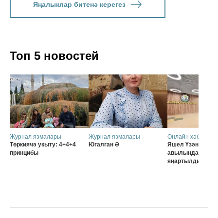
Яңалыклар битенә керегез
Топ 5 новостей
Журнал язмалары
Журнал язмалары
Онлайн хәбәрләр
Төркиячә укыту: 4+4+4
Югалган Ә
Яшел Үзәннең Ә
принцибы
авылында мәктә
яңартылды