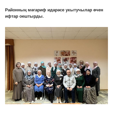
Районның мәгариф идарәсе укытучылар өчен
ифтар оештырды.