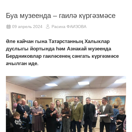
Буа музеенда – гаилә күргәзмәсе
09 апрель 2024
Расиха ФАИЗОВА
Әле кайчан гына Татарстанның Халыклар
дуслыгы йортында һәм Азнакай музеенда
Бердниковлар гаиләсенең сәнгать күргәзмәсе
ачылган иде.