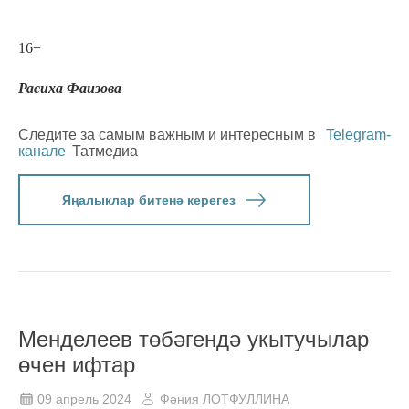
16+
Расиха Фаизова
Следите за самым важным и интересным в
Telegram-
канале
Татмедиа
Яңалыклар битенә керегез
Менделеев төбәгендә укытучылар
өчен ифтар
09 апрель 2024
Фәния ЛОТФУЛЛИНА