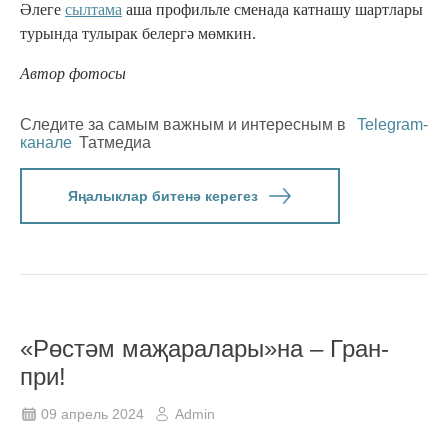
Әлеге
сылтама
аша профильле сменада катнашу шартлары
турында тулырак белергә мөмкин.
Автор фотосы
Следите за самым важным и интересным в
Telegram-
канале
Татмедиа
Яңалыклар битенә керегез
«Рөстәм маҗаралары»на – Гран-
при!
09 апрель 2024
Admin