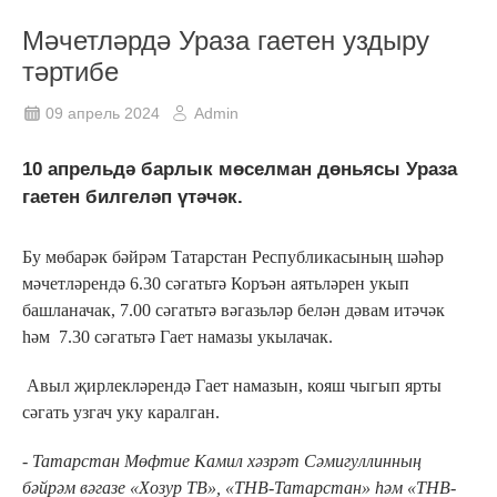
Мәчетләрдә Ураза гаетен уздыру
тәртибе
09 апрель 2024
Admin
10 апрельдә барлык мөселман дөньясы Ураза
гаетен билгеләп үтәчәк.
Бу мөбарәк бәйрәм Татарстан Республикасының шәһәр
мәчетләрендә 6.30 сәгатьтә Коръән аятьләрен укып
башланачак, 7.00 сәгатьтә вәгазьләр белән дәвам итәчәк
һәм 7.30 сәгатьтә Гает намазы укылачак.
Авыл җирлекләрендә Гает намазын, кояш чыгып ярты
сәгать узгач уку каралган.
- Татарстан Мөфтие Камил хәзрәт Сәмигуллинның
бәйрәм вәгазе «Хозур ТВ», «ТНВ-Татарстан» һәм «ТНВ-