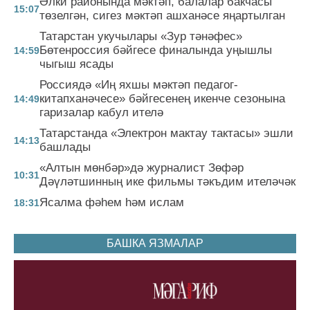
Әлки районында мәктәп, балалар бакчасы
15:07
төзелгән, сигез мәктәп ашханәсе яңартылган
Татарстан укучылары «Зур тәнәфес»
Бөтенроссия бәйгесе финалында уңышлы
14:59
чыгыш ясады
Россиядә «Иң яхшы мәктәп педагог-
китапханәчесе» бәйгесенең икенче сезонына
14:49
гаризалар кабул ителә
Татарстанда «Электрон мактау тактасы» эшли
14:13
башлады
«Алтын мөнбәр»дә журналист Зөфәр
10:31
Дәүләтшинның ике фильмы тәкъдим ителәчәк
Ясалма фәһем һәм ислам
18:31
БАШКА ЯЗМАЛАР