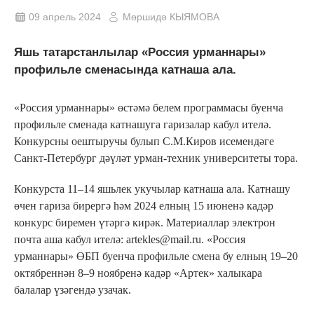
09 апрель 2024
Мөршидә КЫЯМОВА
Яшь татарстанлылар «Россия урманнары»
профильле сменасында катнаша ала.
«Россия урманнары» өстәмә белем программасы буенча
профильле сменада катнашуга гаризалар кабул ителә.
Конкурсны оештыручы булып С.М.Киров исемендәге
Санкт-Петербург дәүләт урман-техник университеты тора.
Конкурста 11–14 яшьлек укучылар катнаша ала. Катнашу
өчен гариза бирергә һәм 2024 елның 15 июненә кадәр
конкурс биремен үтәргә кирәк. Материаллар электрон
почта аша кабул ителә: artekles@mail.ru. «Россия
урманнары» ӨБП буенча профильле смена бу елның 19–20
октябреннән 8–9 ноябренә кадәр «Артек» халыкара
балалар үзәгендә узачак.