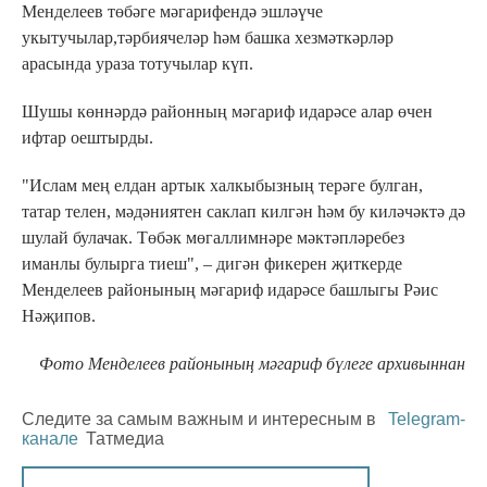
Менделеев төбәге мәгарифендә эшләүче
укытучылар,тәрбиячеләр hәм башка хезмәткәрләр
арасында ураза тотучылар күп.
Шушы көннәрдә районның мәгариф идарәсе алар өчен
ифтар оештырды.
"Ислам мең елдан артык халкыбызның терәге булган,
татар телен, мәдәниятен саклап килгән hәм бу киләчәктә дә
шулай булачак. Төбәк мөгаллимнәре мәктәпләребез
иманлы булырга тиеш", – дигән фикерен җиткерде
Менделеев районының мәгариф идарәсе башлыгы Рәис
Нәҗипов.
Фото Менделеев районының мәгариф бүлеге архивыннан
Следите за самым важным и интересным в
Telegram-
канале
Татмедиа