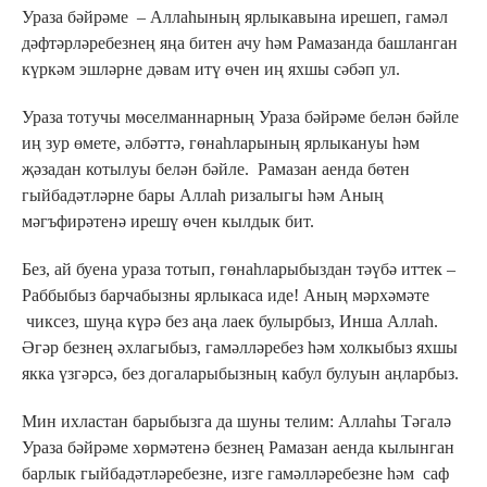
Ураза бәйрәме – Аллаһының ярлыкавына ирешеп, гамәл
дәфтәрләребезнең яңа битен ачу һәм Рамазанда башланган
күркәм эшләрне дәвам итү өчен иң яхшы сәбәп ул.
Ураза тотучы мөселманнарның Ураза бәйрәме белән бәйле
иң зур өмете, әлбәттә, гөнаһларының ярлыкануы һәм
җәзадан котылуы белән бәйле. Рамазан аенда бөтен
гыйбадәтләрне бары Аллаһ ризалыгы һәм Аның
мәгъфирәтенә ирешү өчен кылдык бит.
Без, ай буена ураза тотып, гөнаһларыбыздан тәүбә иттек –
Раббыбыз барчабызны ярлыкаса иде! Аның мәрхәмәте
чиксез, шуңа күрә без аңа лаек булырбыз, Инша Аллаһ.
Әгәр безнең әхлагыбыз, гамәлләребез һәм холкыбыз яхшы
якка үзгәрсә, без догаларыбызның кабул булуын аңларбыз.
Мин ихластан барыбызга да шуны телим: Аллаһы Тәгалә
Ураза бәйрәме хөрмәтенә безнең Рамазан аенда кылынган
барлык гыйбадәтләребезне, изге гамәлләребезне һәм саф