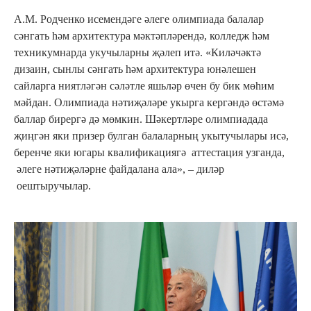
А.М. Родченко исемендәге әлеге олимпиада балалар
сәнгать һәм архитектура мәктәпләрендә, колледж һәм
техникумнарда укучыларны җәлеп итә. «Киләчәктә
дизаин, сынлы сәнгать һәм архитектура юнәлешен
сайларга ниятләгән сәләтле яшьләр өчен бу бик мөһим
мәйдан. Олимпиада нәтиҗәләре укырга кергәндә өстәмә
баллар бирергә дә мөмкин. Шәкертләре олимпиадада
җиңгән яки призер булган балаларның укытучылары исә,
беренче яки югары квалификациягә аттестация узганда,
әлеге нәтиҗәләрне файдалана ала», – диләр
оештыручылар.