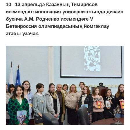
10 –13 апрельдә Казанның Тимирясов
исемендәге инновация университетында дизаин
буенча А.М. Родченко исемендәге V
Бөтенроссия олимпиадасының йомгаклау
этабы узачак.