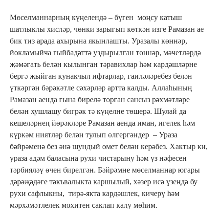
Мөселманнарның күңелендә – бүген моңсу катыш
шатлыклы хисләр, чөнки зарыгып көткән изге Рамазан ае
бик тиз арада ахырына якынлашты. Уразалы көннәр,
йокламыйча гыйбадәттә уздырылган төннәр, мәчетләрдә
җәмәгать белән кылынган тәравихлар һәм кардәшләрне
бергә җыйган кунакчыл ифтарлар, гаиләләребез белән
үткәргән бәрәкәтле сәхәрләр артта калды. Аллаһының
Рамазан аенда гына бирелә торган сансыз рәхмәтләре
белән хушлашу бигрәк тә күңелне төшерә. Шулай да
кешеләрнең йөрәкләре Рамазан аенда иман, игелек һәм
күркәм ниятләр белән тулып өлгергәндер – Ураза
бәйрәменә без әнә шундый өмет белән керәбез. Хактыр ки,
ураза адәм баласына рухи чистарыну һәм үз нәфесен
тәрбияләү өчен бирелгән. Бәйрәмне мөселманнар югары
дәрәҗәдәге тәкъвалыкта каршылый, хәзер исә үзеңдә бу
рухи сафлыкны, тирә-якта кардәшлек, кичерү һәм
мәрхәмәтлелек мохитен саклап калу мөһим.