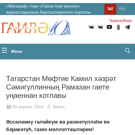
«Мәгариф» һәм «Гаилә һәм мәктәп»
ТАТ
РУС
журналларының берләштерелгән порталы
/
Теркəлү
Керү
Меню
Татарстан Мөфтие Камил хәзрәт
Сәмигуллинның Рамазан гаете
уңаеннан котлавы
09 апрель 2024
Admin
Әссәләәмү галәйкүм вә рахмәтүллаһи вә
бәракәтүһ, газиз милләттәшләрем!