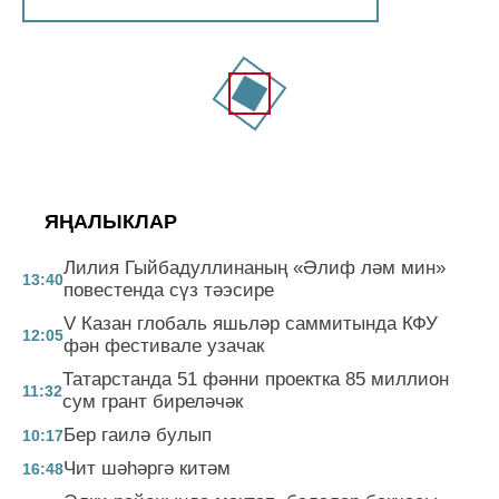
ЯҢАЛЫКЛАР
Лилия Гыйбадуллинаның «Әлиф ләм мин»
13:40
повестенда сүз тәэсире
V Казан глобаль яшьләр саммитында КФУ
12:05
фән фестивале узачак
Татарстанда 51 фәнни проектка 85 миллион
11:32
сум грант биреләчәк
Бер гаилә булып
10:17
Чит шәһәргә китәм
16:48