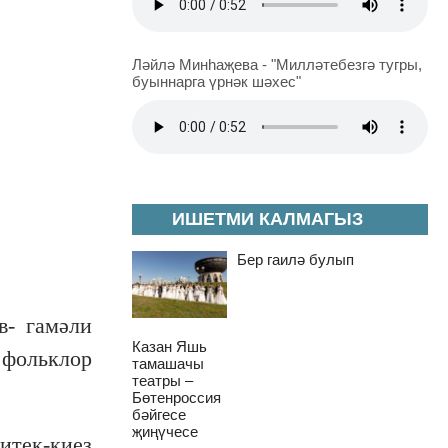
Ләйлә Минһаҗева - "Милләтебезгә тугры,
буыннарга үрнәк шәхес"
ИШЕТМИ КАЛМАГЫЗ
Бер гаилә булып
в- гамәли
Казан Яшь
 фольклор
тамашачы
театры –
Бөтенроссия
бәйгесе
җиңүчесе
итек-киез