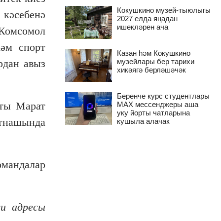
Кокушкино музей-тыюлыгы
кәсебенә
2027 елда яңадан
ишекләрен ача
 Комсомол
әм спорт
Казан һәм Кокушкино
музейлары бер тарихи
рдан авыз
хикәягә берләшәчәк
Беренче курс студентлары
сты Марат
MAX мессенджеры аша
уку йорты чатларына
тнашында
кушыла алачак
мандалар
ru адресы