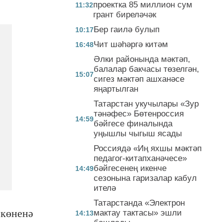
проектка 85 миллион сум
11:32
грант биреләчәк
Бер гаилә булып
10:17
Чит шәһәргә китәм
16:48
Әлки районында мәктәп,
балалар бакчасы төзелгән,
15:07
сигез мәктәп ашханәсе
яңартылган
Татарстан укучылары «Зур
тәнәфес» Бөтенроссия
14:59
бәйгесе финалында
уңышлы чыгыш ясады
Россиядә «Иң яхшы мәктәп
педагог-китапханәчесе»
бәйгесенең икенче
14:49
сезонына гаризалар кабул
ителә
Татарстанда «Электрон
 көненә
мактау тактасы» эшли
14:13