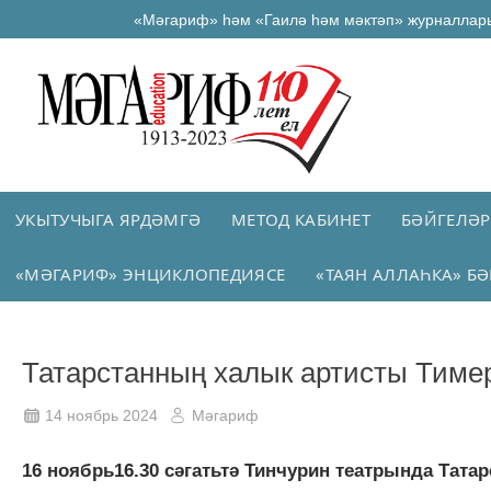
«Мәгариф» һәм «Гаилә һәм мәктәп» журналлар
УКЫТУЧЫГА ЯРДӘМГӘ
МЕТОД КАБИНЕТ
БӘЙГЕЛӘР
«МӘГАРИФ» ЭНЦИКЛОПЕДИЯСЕ
«ТАЯН АЛЛАҺКА» БӘ
Татарстанның халык артисты Тимер
14 ноябрь 2024
Мәгариф
16 ноябрь16.30 сәгатьтә Тинчурин театрында Тат