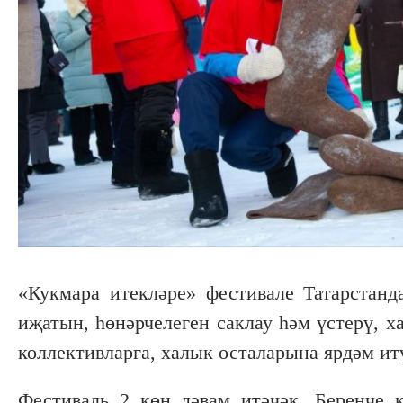
«Кукмара итекләре» фестивале Татарстанд
иҗатын, һөнәрчелеген саклау һәм үстерү, 
коллективларга, халык осталарына ярдәм ит
Фестиваль 2 көн дәвам итәчәк. Беренче 