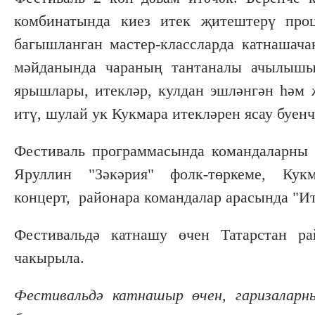
комбинатында киез итек җитештерү про
багышланган мастер-классларда катнашач
мәйданында чараның тантаналы ачылышы
ярышлары, итекләр, кулдан эшләнгән һәм 
итү, шулай ук Кукмара итекләрен ясау буенч
Фестиваль программасында командаларны 
Яруллин "Зәкәрия" фолк-төркеме, Ку
концерт, районара командалар арасында "И
Фестивальдә катнашу өчен Татарстан ра
чакырыла.
Фестивальдә катнашыр өчен, гаризаларны