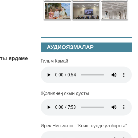
АУДИОЯЗМАЛАР
нты ярдәме
Гильм Камай
Җәлилнең якын дусты
Ирек Нигъмәти - "Кояш сүнде ул йортта"