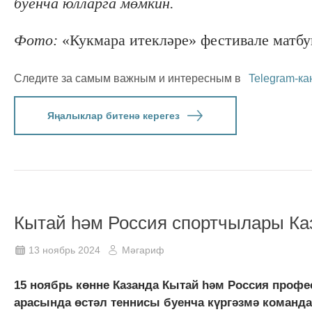
буенча юлларга мөмкин.
Фото:
«Кукмара итекләре» фестивале матбу
Следите за самым важным и интересным в
Telegram-ка
Яңалыклар битенә керегез
Кытай һәм Россия спортчылары Ка
13 ноябрь 2024
Мәгариф
15 ноябрь көнне Казанда Кытай һәм Россия профе
арасында өстәл теннисы буенча күргәзмә команда