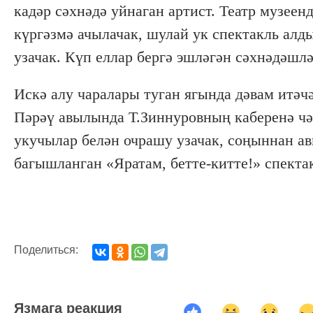
кадәр сәхнәдә уйнаган артист. Театр музе
күргәзмә ачылачак, шулай ук спектакль алд
узачак. Күп еллар бергә эшләгән сәхнәдәшлә
Искә алу чаралары туган ягында дәвам итәч
Пәрәү авылында Т.Зиннуровның каберенә чәч
укучылар белән очрашу узачак, соңыннан а
багышланган «Яратам, бетте-китте!» спекта
Поделиться:
Язмага реакция