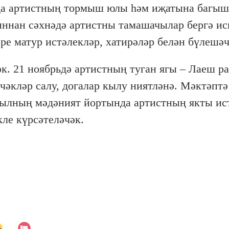
енда артистның тормыш юлы һәм иҗатына багы
ыннан сәхнәдә артистны тамашачылар бергә ис
ре матур истәлекләр, хатирәләр белән бүлешәч
әк. 21 ноябрьдә артистның туган ягы – Лаеш р
әкләр салу, догалар кылу ниятләнә. Мәктәптә
вылның мәдәният йортында артистның якты ис
кле күрсәтеләчәк.