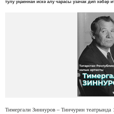
тулу уңаеннан искә алу чарасы узачак дип хәбәр ит
Тимергали Зиннуров – Тинчурин театрында 