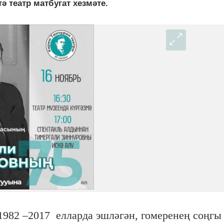
ә театр матбугат хезмәте.
1982 –2017 елларда эшләгән, гомеренең соңгы