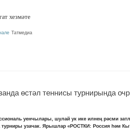
гат хезмәте
нале
Татмедиа
занда өстәл теннисы турнирында оч
ссиональ уенчылары, шулай ук ике илнең рәсми зат
 турниры узачак. Ярышлар «РОСТКИ: Россия һәм Кыт