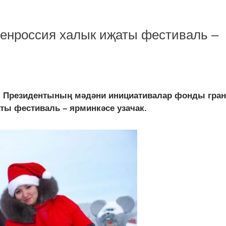
тенроссия халык иҗаты фестиваль –
я Президентының мәдәни инициативалар фонды гра
ты фестиваль – ярминкәсе узачак.