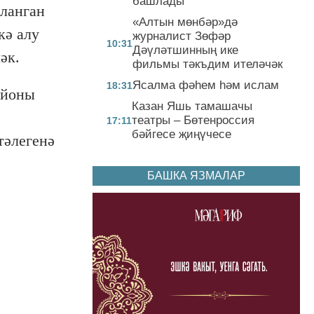
башлады
шланган
«Алтын мөнбәр»дә
кә алу
журналист Зөфәр
10:31
Дәүләтшинның ике
әк.
фильмы тәкъдим ителәчәк
Ясалма фәһем һәм ислам
18:31
айоны
Казан Яшь тамашачы
театры – Бөтенроссия
17:11
бәйгесе җиңүчесе
тәлегенә
БАШКА ЯЗМАЛАР