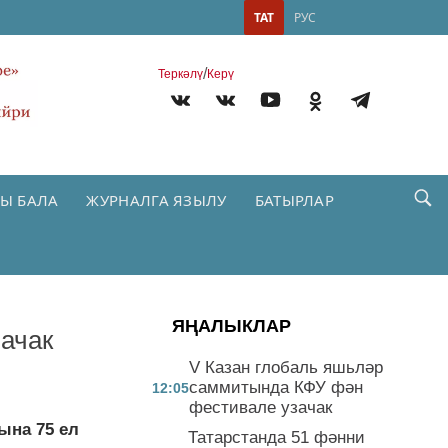
ТАТ
РУС
/
Теркəлү
Керү
Ы БАЛА
ЖУРНАЛГА ЯЗЫЛУ
БАТЫРЛАР
ЯҢАЛЫКЛАР
ачак
V Казан глобаль яшьләр
саммитында КФУ фән
12:05
фестивале узачак
ына 75 ел
Татарстанда 51 фәнни