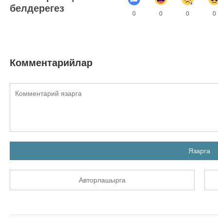
белдерегез
0
0
0
0
Комментарийлар
Язарга
Авторлашырга