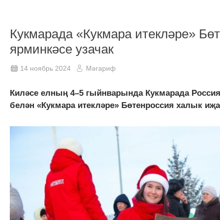
Кукмарада «Кукмара итекләре» Бө
ярминкәсе узачак
14 ноябрь 2024
Мәгариф
Киләсе елның 4–5 гыйнварында Кукмарада Росси
белән «Кукмара итекләре» Бөтенроссия халык иҗа