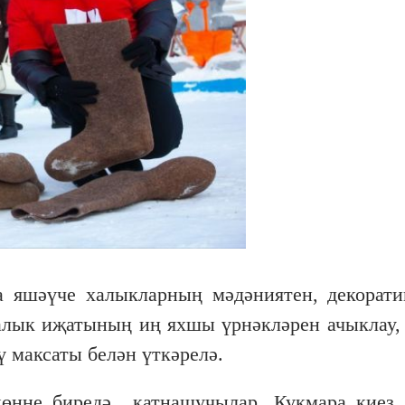
а яшәүче халыкларның мәдәниятен, декорати
халык иҗатының иң яхшы үрнәкләрен ачыклау,
ү максаты белән үткәрелә.
көнне биредә катнашучылар, Кукмара киез 