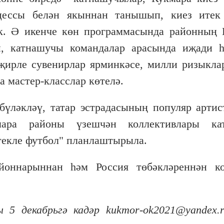
цессы белән якыннан танышып, киез итек 
ак. Ә икенче көн программасында районның
, катнашучы командалар арасында иҗади һ
җирле сувенирлар ярминкәсе, милли ризыкла
а мастер-класслар көтелә.
бүләкләү, татар эстрадасының популяр арти
кмара районы үзешчән коллективлары ка
текле футбол" планлаштырыла.
йоннарыннан һәм Россия төбәкләреннән ко
 5 декабрьгә кадәр kukmor-ok2021@yandex.