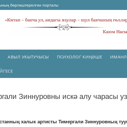
ының берләштерелгән порталы
АВЫЛ УКЫТУЧЫСЫ
ПСИХОЛОГ КИҢӘШЕ
ИМАНЛ
ЙГЕСЕ
гали Зиннуровны искә алу чарасы уз
арстанның халык артисты Тимергали Зиннуровның туу