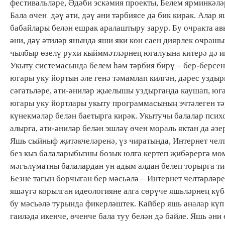
фестивальләре, Әдәби эскәмия проекты, Белем ярминкәләр
Бала өчен дәү әти, дәү әни тәрбиясе дә бик кирәк. Алар 
бабайлары белән ешрак аралаштыру зарур. Бу очракта ав
әни, дәү әтиләр янында яши яки көн саен диярлек очрашы
чылбыр өзелү рухи кыйммәтләрнең югалуына китерә дә и
Укыту системасында белем һәм тәрбия бирү – бер-берсен
югары уку йортын әле генә тәмамлап килгән, дәрес узды
сәгатьләре, әти-әниләр җыелышы уздырганда каушап, юга
югары уку йортлары укыту программасының эчтәлеген тә
күнекмәләр белән баетырга кирәк. Укытучы балалар психо
алырга, әти-әниләр белән эшләү өчен мораль яктан да әз
Яшь сыйныф җитәкчеләренә, үз чиратында, Интернет челт
без кыз балаларыбызны бозык юлга кертеп җибәрергә мө
мәгълүматны балалардан ун адым алдан белеп торырга ти
Безне тагын борчыган бер мәсьәлә – Интернет челтәрләре
яшәүгә корылган идеологияне алга сөрүче яшьләрнең күб
бу мәсьәлә турында фикерләштек. Кайбер яшь аналар күп 
гаиләдә икенче, өченче бала туу белән дә бәйле. Яшь әни 