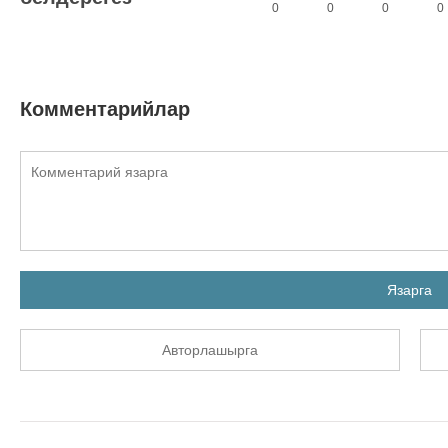
0
0
0
0
Комментарийлар
Язарга
Авторлашырга