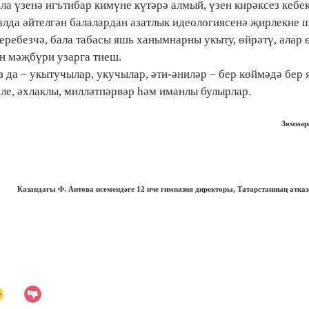
ла үзенә игътибар кимүне күтәрә алмый, үзен кирәксез кебек
 алда әйтелгән балалардан азатлык идеологиясенә җирлекне 
еребезчә, бала табасы яшь ханымнарны укыту, өйрәтү, алар 
ын мәҗбүри узарга тиеш.
 да – укытучылар, укучылар, әти-әниләр – бер көймәдә бер 
ле, әхлаклы, милләтпәрвәр һәм иманлы булырлар.
Зөммә
Казандагы Ф. Аитова исемендәге 12 нче гимназия директоры, Татарстанның атк