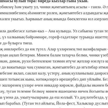
ешмасы булып тора: биредә кызлар гына укый.
рбияләү һәм укыту ул, чөнки җәмгыятьнең асылы – гаилә. Ә 
 гимназиябезнең әһәмиятле ролен, җәмгыятебез алдындагы 
хәлен укыгыз. Һәрвакыт аның янында бөеклегенә юл әзерләп
илә дилбегәсе хатын-кыз – Ана кулында. Ул сабыена туган т
, үз халкының бәйрәмнәре, гореф-гадәтләре турында ишетте
е дә булырга тиеш.
аҗ әниләребез дә юк түгел. Алар үзләренең төп вазифаларын 
луын аңлап бетерми. Минем балам татарча белми, чөнки үзеб
кән, димәк, рухи бөтенлекне тәэмин итүче җепләр өзелүгә к
е дә вакытында чаң сукмаган, җәмгыятебез дә игътибар итмә
лебезне яклап, саклап калу, үстерү, аның кулланылыш даирәс
ләшеп тотынсак кына, нәтиҗәләргә ирешербез дип уйлыйм. Бе
е эшләренең үзләре өчен никадәр кирәкле, файдалы икәнен б
мәү, туган телемне белмәү минем яшәешемә ничек йогынты я
ла үзенә дә, укытучыларына да еш юллый. Үз дәүләтебездә, ү
лып барабыз. (Туган тел айлыгы, Йола-фест, Халыклар дуслыг