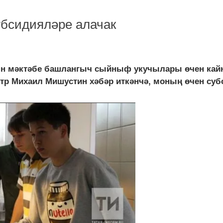
убсидияләре алачак
кын мәктәбе башлангыч сыйныф укучылары өчен кай
р Михаил Мишустин хәбәр иткәнчә, моның өчен субс