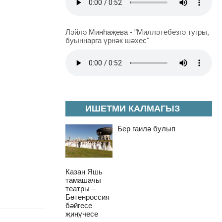
Ләйлә Минһаҗева - "Милләтебезгә тугры,
буыннарга үрнәк шәхес"
ИШЕТМИ КАЛМАГЫЗ
Бер гаилә булып
Казан Яшь
тамашачы
театры –
Бөтенроссия
бәйгесе
җиңүчесе