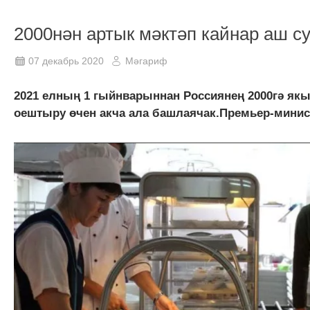
2000нән артык мәктәп кайнар аш с
07 декабрь 2020
Мәгариф
2021 елның 1 гыйнварыннан Россиянең 2000гә я
оештыру өчен акча ала башлаячак.Премьер-минист