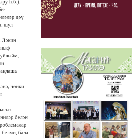
ру һ.б.).
би-
иләләр дәү
н, шул
. Ләкин
йныф
 уйлыйм,
ли
 аңлаша
әнә, чөнки
ы
ласыз
әниләр белән
проблемалар
а белми, бала