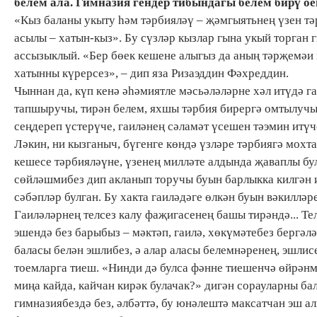
белем ала. Гимназия гендер тибындагы белем бирү о
«Кыз баланы укыту һәм тәрбияләү – җәмгыятьнең үзен тә
асылы – хатын-кыз». Бу сүзләр кызлар гына укый торган
ассызыклый. «Бер бөек кешене алыгыз да аның тәрҗемәи 
хатынны күрерсез», – дип яза Ризаэддин Фәхреддин.
Чыннан да, күп кенә әһәмиятле мәсьәләләрне хәл итүдә га
тапшыручы, тирән белем, яхшы тәрбия бирергә омтылучы
сеңдереп үстерүче, гаиләнең сәламәт үсешен тәэмин итүч
Ләкин, ни кызганыч, бүгенге көндә үзләре тәрбиягә мохт
кешесе тәрбияләүне, үзенең милләте алдында җаваплы бу
сөйләшмибез дип акланып торучы буын барлыкка килгән и
сәбәпләр булган. Бу хакта гаиләдәге өлкән буын вәкилләр
Гаиләләрнең телсез калу фаҗигасенең башы тирәндә... Те
эшендә без барыбыз – мәктәп, гаилә, хөкүмәтебез бергә
баласы белән эшлибез, ә алар аласы белемнәренең, эшлис
тоемларга тиеш. «Нинди дә булса фәнне тиешенчә өйрән
миңа кайда, кайчан кирәк булачак?» дигән сорауларны ба
гимназиябездә без, әлбәттә, бу юнәлештә максатчан эш а