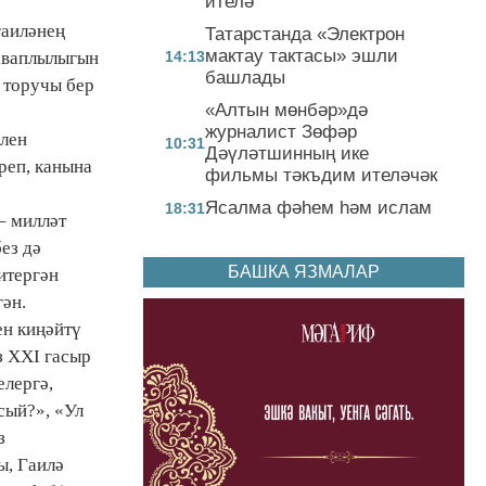
ителә
гаиләнең
Татарстанда «Электрон
мактау тактасы» эшли
җаваплылыгын
14:13
башлады
 торучы бер
«Алтын мөнбәр»дә
журналист Зөфәр
елен
10:31
Дәүләтшинның ике
реп, канына
фильмы тәкъдим ителәчәк
Ясалма фәһем һәм ислам
18:31
– милләт
ез дә
БАШКА ЯЗМАЛАР
итергән
гән.
ен киңәйтү
з ХХI гасыр
елергә,
сый?», «Ул
з
ы, Гаилә