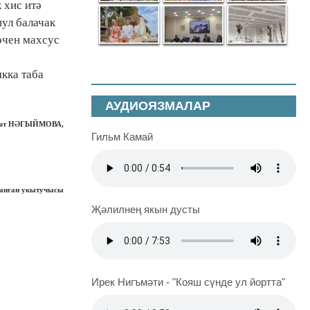
 хис итә
шул балачак
өчен махсус
якка таба
АУДИОЯЗМАЛАР
рәт НӘГЫЙМОВА,
Гильм Камай
азанган укытучысы
Җәлилнең якын дусты
Ирек Нигъмәти - "Кояш сүнде ул йортта"