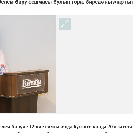
белем бирү оешмасы булып тора: биредә кызлар гын
елем бирүче 12 нче гимназиядә бүгенге көндә 20 класста