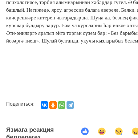
психологиясе, тәрбия алымнарыннан хәбәрдар түгел. Ә ба
башлый. Нәтиҗәдә, ярсу, агрессив балага әверелә. Бәлки,
кичерешләре китереп чыгарадыр да. Шуңа да, безнең фик
курслар булдыру зарур. Һәм ул курсларны һәр йөкле хат
Әти-әниләргә яратып әйтә торган сүзем бар: «Без барыбыз
йөзәргә тиеш». Шулай булганда, укучы кызларыбыз белем
Поделиться:
Язмага реакция
белдерегез