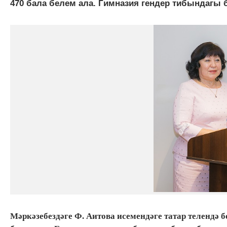
470 бала белем ала. Гимназия гендер тибындагы 
Мәркәзебездәге Ф. Аитова исемендәге татар телендә б