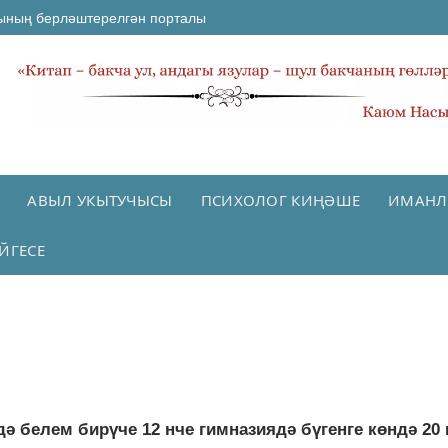
ының берләштерелгән порталы
АВЫЛ УКЫТУЧЫСЫ
ПСИХОЛОГ КИҢӘШЕ
ИМАНЛ
ЙГЕСЕ
дә белем бирүче 12 нче гимназиядә бүгенге көндә 20 