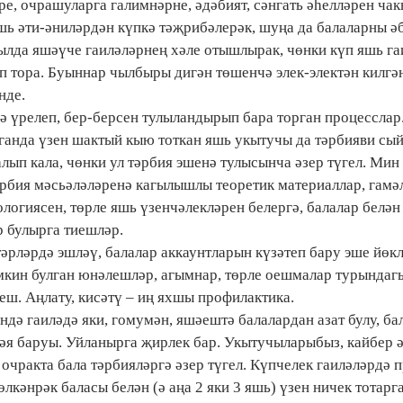
е, очрашуларга галимнәрне, әдәбият, сәнгать әһелләрен чакы
яшь әти-әниләрдән күпкә тәҗрибәлерәк, шуңа да балаларны ә
ылда яшәүче гаиләләрнең хәле отышлырак, чөнки күп яшь га
п тора. Буыннар чылбыры дигән төшенчә элек-электән килгә
нде.
ә үрелеп, бер-берсен тулыландырып бара торган процесслар
рганда үзен шактый кыю тоткан яшь укытучы да тәрбияви сы
лып кала, чөнки ул тәрбия эшенә тулысынча әзер түгел. Мин
рбия мәсьәләләренә кагылышлы теоретик материаллар, гамә
логиясен, төрле яшь үзенчәлекләрен белергә, балалар белән
ер булырга тиешләр.
әрләрдә эшләү, балалар аккаунтларын күзәтеп бару эше йөкл
мкин булган юнәлешләр, агымнар, төрле оешмалар турындаг
еш. Аңлату, кисәтү – иң яхшы профилактика.
ндә гаиләдә яки, гомумән, яшәештә балалардан азат булу, ба
әя баруы. Уйланырга җирлек бар. Укытучыларыбыз, кайбер 
очракта бала тәрбияләргә әзер түгел. Күпчелек гаиләләрдә 
өлкәнрәк баласы белән (ә аңа 2 яки 3 яшь) үзен ничек тотарг