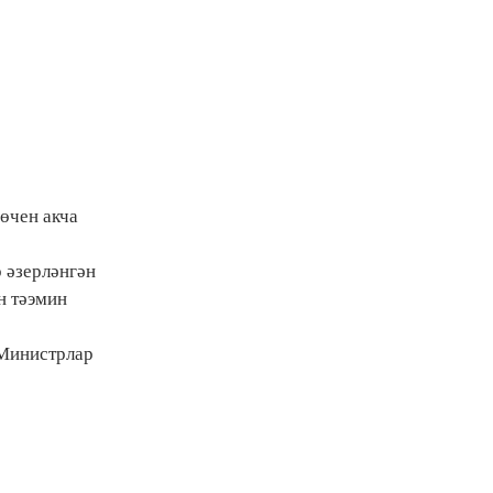
өчен акча
 әзерләнгән
н тәэмин
 Министрлар