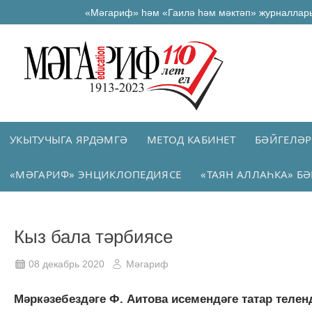
«Мәгариф» һәм «Гаилә һәм мәктәп» журналлар
УКЫТУЧЫГА ЯРДӘМГӘ
МЕТОД КАБИНЕТ
БӘЙГЕЛӘР
«МӘГАРИФ» ЭНЦИКЛОПЕДИЯСЕ
«ТАЯН АЛЛАҺКА» БӘ
Кыз бала тәрбиясе
08 декабрь 2020
Мәгариф
Мәркәзебездәге Ф. Аитова исемендәге татар телен