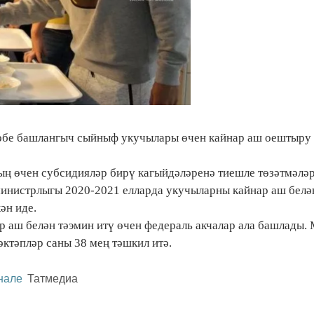
тәбе башлангыч сыйныф укучылары өчен кайнар аш оештыру 
 өчен субсидияләр бирү кагыйдәләренә тиешле төзәтмәләр
 министрлыгы 2020-2021 елларда укучыларны кайнар аш белә
ән иде.
р аш белән тәэмин итү өчен федераль акчалар ала башлады.
ктәпләр саны 38 мең тәшкил итә.
нале
Татмедиа