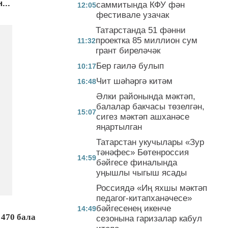
...
саммитында КФУ фән
12:05
фестивале узачак
Татарстанда 51 фәнни
проектка 85 миллион сум
11:32
грант биреләчәк
Бер гаилә булып
10:17
Чит шәһәргә китәм
16:48
Әлки районында мәктәп,
балалар бакчасы төзелгән,
15:07
сигез мәктәп ашханәсе
яңартылган
Татарстан укучылары «Зур
тәнәфес» Бөтенроссия
14:59
бәйгесе финалында
уңышлы чыгыш ясады
Россиядә «Иң яхшы мәктәп
педагог-китапханәчесе»
бәйгесенең икенче
14:49
 470 бала
сезонына гаризалар кабул