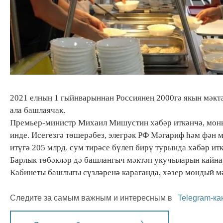
2021 елның 1 гыйнварыннан Россиянең 2000гә якын мәк
ала башлаячак.
Премьер-министр Михаил Мишустин хәбәр иткәнчә, моның
инде. Исегезгә төшерәбез, элегрәк РФ Мәгариф һәм фән
итүгә 205 млрд. сум тирәсе бүлеп бирү турында хәбәр итк
Барлык төбәкләр дә башлангыч мәктәп укучыларын кайна
Кабинеты башлыгы сүзләренә караганда, хәзер мондый мә
Следите за самым важным и интересным в
Telegram-ка