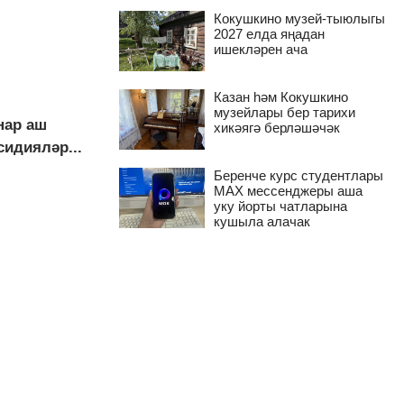
Кокушкино музей-тыюлыгы
2027 елда яңадан
ишекләрен ача
Казан һәм Кокушкино
музейлары бер тарихи
нар аш
хикәягә берләшәчәк
идияләр...
Беренче курс студентлары
MAX мессенджеры аша
уку йорты чатларына
кушыла алачак