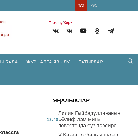
ТАТ
РУС
/
Теркəлү
Керү
Ы БАЛА
ЖУРНАЛГА ЯЗЫЛУ
БАТЫРЛАР
ЯҢАЛЫКЛАР
Лилия Гыйбадуллинаның
«Әлиф ләм мин»
13:40
повестенда сүз тәэсире
класста
V Казан глобаль яшьләр