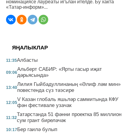
номинациясе лауреаты игълан ителде. Бу хакта
«Татар-информ»...
ЯҢАЛЫКЛАР
Албасты
11:35
Альберт САБИР: «Ярты гасыр иҗат
09:06
дәрьясында»
Лилия Гыйбадуллинаның «Әлиф ләм мин»
13:40
повестенда сүз тәэсире
V Казан глобаль яшьләр саммитында КФУ
12:05
фән фестивале узачак
Татарстанда 51 фәнни проектка 85 миллион
11:32
сум грант биреләчәк
Бер гаилә булып
10:17