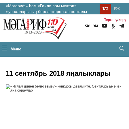
«Мәгариф» һәм «Гаилә һәм мәктәп»
ТАТ
РУС
журналларының берләштерелгән порталы
/
Теркəлү
Керү
Меню
11 сентябрь 2018 яңалыклары