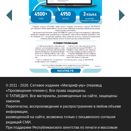
© 2011 - 2026. Сетевое издание «Мәгариф-уку» (перевод
«Просвещение-чтение»). Все права защищены.
© ТАТМЕДИА. Все материалы, размещенные на сайте, защищены
законом.
Перепечатка, воспроизведение и распространение в любом объеме
информации,
размещенной на сайте, возможна только с письменного согласия
редакций СМИ.
При поддержке Республиканского агентства по печати и массовым