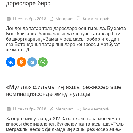
дәресләре бирә
11 сентябрь 2018
Мәгариф
Комментарий
Лондонда татар теле дәресләре оештырыла. Бу хакта
Бөекбритания башкаласында яшәүче татарлар һәм
башкортларның «Заман» оешмасы хәбәр итә, дип
яза Бөтендөнья татар яшьләре конгрессы матбугат
хезмәте. Д...
«Мулла» фильмы иң яхшы режиссер эше
номинациясендә җиңү яулады
11 сентябрь 2018
Мәгариф
Комментарий
Хәзерге минутларда XIV Казан халыкара мөселман
киносы фестиваленең бүләкләү тантанасында «Тулы
метражлы нәфис фильмда иң яхшы режиссер эше»