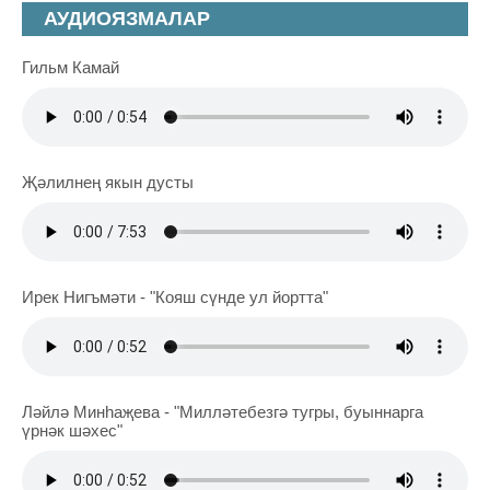
АУДИОЯЗМАЛАР
Гильм Камай
Җәлилнең якын дусты
Ирек Нигъмәти - "Кояш сүнде ул йортта"
Ләйлә Минһаҗева - "Милләтебезгә тугры, буыннарга
үрнәк шәхес"