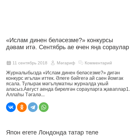
«Ислам динен беләсезме?» конкурсы
дәвам итә. Сентябрь ае өчен яңа сораулар
11 сентябрь 2018
Мәгариф
Комментарий
Журналыбызда «Ислам динен беләсезме?» дигән
конкурс игълан иттек. Әлеге бәйгегә ай саен йомгак
ясала. Тулырак мәгълүматны журналда укый
аласыз.Август аенда бирелгән сорауларга җаваплар1.
Аллаһы Тәгалә...
Япон егете Лондонда татар теле