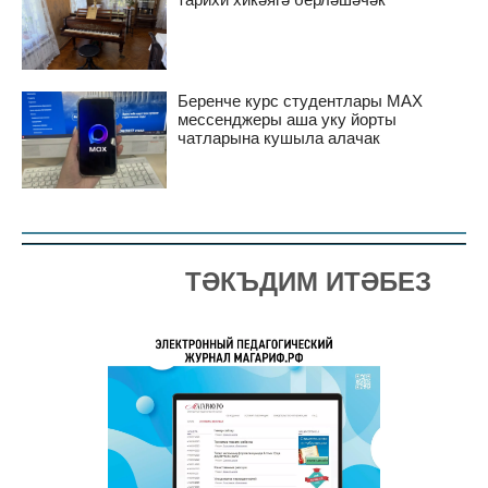
Беренче курс студентлары MAX
мессенджеры аша уку йорты
чатларына кушыла алачак
ТӘКЪДИМ ИТӘБЕЗ