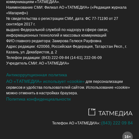
коммуникациям «ТАТМЕДИА».
Наименование СМИ: Филиал АО «ТАТМЕДИА» («Редакция журнала
«Магариф»)
№ свидетельства о регистрации СМИ, дата: ФС 77-71190 от 27
сентября 2017 г.
выдано Федеральной службой по надзору в сфере связи,
информационных технологий и массовых коммуникаций
ФИО главного редактора: Закирова Гелюся Рауфовна
Адрес редакции: 420066, Российская Федерация, Татарстан Респ., г.
Казань, ул. Декабристов, д. 2
Телефон редакции: (843) 222-09-84 (14-61], 222-06-09
Учредитель СМИ: АО «ТАТМЕДИА»
Антикоррупционная политика
АО «ТАТМЕДИА» использует «cookie»
для персонализации
сервисов и удобства пользователей сайтом. Использование «cookie»
можно отменить в настройках браузера.
Политика конфиденциальности
(843) 222 09 84
Телефон АО «ТАТМЕДИА»:
16+