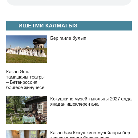
ИШЕТМИ КАЛМАГЫЗ
Бер гаилә булып
Казан Яшь
тамашачы театры
– Бөтенроссия
бәйгесе җиңүчесе
Кокушкино музей-тыюлыгы 2027 елда
яңадан ишекләрен ача
Казан һәм Кокушкино музейлары бер
тарихи хикәягә берләшәчәк