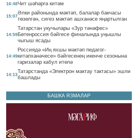
Чит шәһәргә китәм
16:48
Әлки районында мәктәп, балалар бакчасы
15:07
төзелгән, сигез мәктәп ашханәсе яңартылган
Татарстан укучылары «Зур тәнәфес»
Бөтенроссия бәйгесе финалында уңышлы
14:59
чыгыш ясады
Россиядә «Иң яхшы мәктәп педагог-
китапханәчесе» бәйгесенең икенче сезонына
14:49
гаризалар кабул ителә
Татарстанда «Электрон мактау тактасы» эшли
14:13
башлады
БАШКА ЯЗМАЛАР