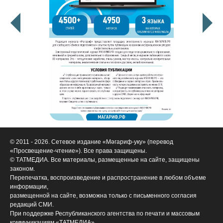
© 2011 - 2026. Сетевое издание «Мәгариф-уку» (перевод
«Просвещение-чтение»). Все права защищены.
© ТАТМЕДИА. Все материалы, размещенные на сайте, защищены
законом.
Перепечатка, воспроизведение и распространение в любом объеме
информации,
размещенной на сайте, возможна только с письменного согласия
редакций СМИ.
При поддержке Республиканского агентства по печати и массовым
коммуникациям «ТАТМЕДИА».