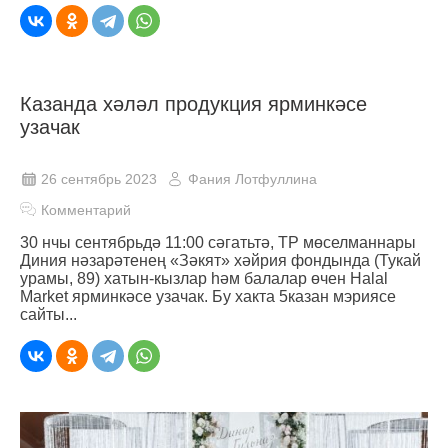
Казанда хәләл продукция ярминкәсе
узачак
26 сентябрь 2023
Фания Лотфуллина
Комментарий
30 нчы сентябрьдә 11:00 сәгатьтә, ТР мөселманнары
Диния нәзарәтенең «Зәкят» хәйрия фондында (Тукай
урамы, 89) хатын-кызлар һәм балалар өчен Halal
Market ярминкәсе узачак. Бу хакта 5казан мэриясе
сайты...