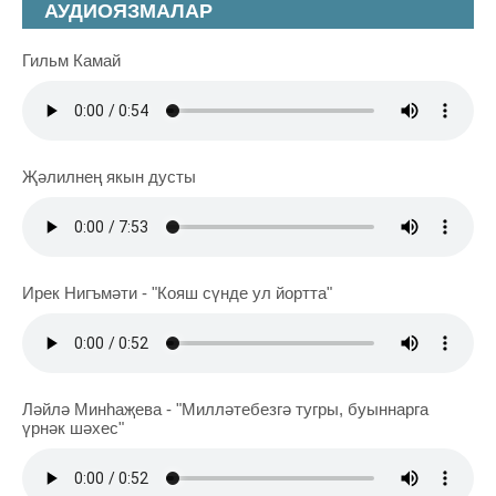
АУДИОЯЗМАЛАР
Гильм Камай
Җәлилнең якын дусты
Ирек Нигъмәти - "Кояш сүнде ул йортта"
Ләйлә Минһаҗева - "Милләтебезгә тугры, буыннарга
үрнәк шәхес"