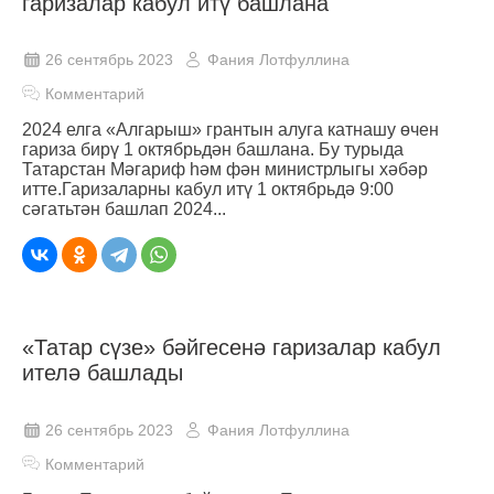
гаризалар кабул итү башлана
26 сентябрь 2023
Фания Лотфуллина
Комментарий
2024 елга «Алгарыш» грантын алуга катнашу өчен
гариза бирү 1 октябрьдән башлана. Бу турыда
Татарстан Мәгариф һәм фән министрлыгы хәбәр
итте.Гаризаларны кабул итү 1 октябрьдә 9:00
сәгатьтән башлап 2024...
«Татар сүзе» бәйгесенә гаризалар кабул
ителә башлады
26 сентябрь 2023
Фания Лотфуллина
Комментарий