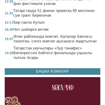
12:05
фән фестивале узачак
Татарстанда 51 фәнни проектка 85 миллион
11:32
сум грант биреләчәк
Бер гаилә булып
10:17
Чит шәһәргә китәм
16:48
Әлки районында мәктәп, балалар бакчасы
15:07
төзелгән, сигез мәктәп ашханәсе яңартылган
Татарстан укучылары «Зур тәнәфес»
Бөтенроссия бәйгесе финалында уңышлы
14:59
чыгыш ясады
БАШКА ЯЗМАЛАР