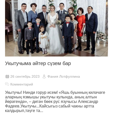
Укытучыма әйтер сүзем бар
26 сентябрь 2023
Фания Лотфуллина
Комментарий
Укытучы! Нинди горур исем! «Яшь буынның киләчәге
аларның язмышы укытучы кулында, аның алтын
йөрәгендә», – дигән бөек рус язучысы Александр
Фадеев.Укытучы...Кайсыгыз сабый чакны артта
калдырып,тәүге та...