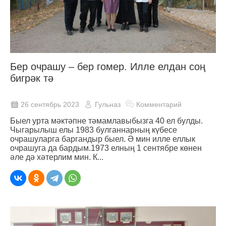
Бер очрашу – бер гомер. Илле елдан соң
бигрәк тә
26 сентябрь 2023
Гульназ
Комментарий
Быел урта мәктәпне тәмамлавыбызга 40 ел булды.
Чыгарылыш елы 1983 булганнарның күбесе
очрашуларга баргандыр быел. Ә мин илле еллык
очрашуга да бардым.1973 елның 1 сентябре көнен
әле дә хәтерлим мин. К...