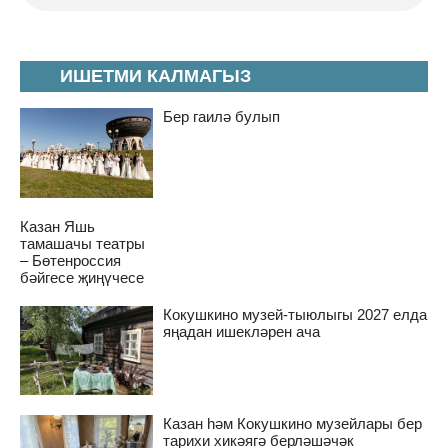
ИШЕТМИ КАЛМАГЫЗ
Бер гаилә булып
Казан Яшь
тамашачы театры
– Бөтенроссия
бәйгесе җиңүчесе
Кокушкино музей-тыюлыгы 2027 елда
яңадан ишекләрен ача
Казан һәм Кокушкино музейлары бер
тарихи хикәягә берләшәчәк