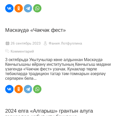
Мәскәүдә «Чәкчәк фест»
26 сентябрь 2023
Фания Лотфуллина
Комментарий
3 октябрьдә Укытучылар көне алдыннан Мәскәүдә
Көнчыгышны өйрәнү институтының Көнчыгыш мәдәни
үзәгендә «Чәкчәк фест» узачак. Кунаклар төрле
төбәкләрдә традицион татар тәм-томнарын әзерләү
серләрен белә...
2024 елга «Алгарыш» грантын алуга