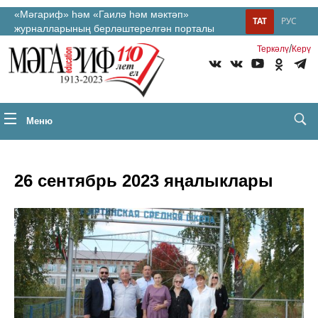
«Мәгариф» һәм «Гаилә һәм мәктәп»
ТАТ
РУС
журналларының берләштерелгән порталы
/
Теркəлү
Керү
Меню
26 сентябрь 2023 яңалыклары