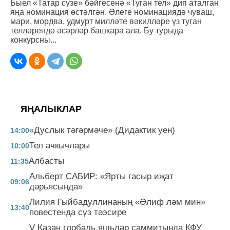
Быел «Татар сүзе» бәйгесенә «Туган тел» дип аталган
яңа номинация өстәлгән. Әлеге номинациядә чуваш,
мари, мордва, удмурт милләте вәкилләре үз туган
телләрендә әсәрләр башкара ала. Бу турыда
конкурсны...
ЯҢАЛЫКЛАР
«Дуслык тәгәрмәче» (Дидактик уен)
14:00
Тел ачкычлары
10:00
Албасты
11:35
Альберт САБИР: «Ярты гасыр иҗат
09:06
дәрьясында»
Лилия Гыйбадуллинаның «Әлиф ләм мин»
13:40
повестенда сүз тәэсире
V Казан глобаль яшьләр саммитында КФУ