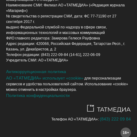
Наименование СМИ: Филиал АО «ТАТМЕДИА» («Редакция журнала
«Магариф»)
№ свидетельства о регистрации СМИ, дата: ФС 77-71190 от 27
сентября 2017 г.
выдано Федеральной службой по надзору в сфере связи,
информационных технологий и массовых коммуникаций
ФИО главного редактора: Закирова Гелюся Рауфовна
Адрес редакции: 420066, Российская Федерация, Татарстан Респ., г.
Казань, ул. Декабристов, д. 2
Телефон редакции: (843) 222-09-84 (14-61], 222-06-09
Учредитель СМИ: АО «ТАТМЕДИА»
Антикоррупционная политика
АО «ТАТМЕДИА» использует «cookie»
для персонализации
сервисов и удобства пользователей сайтом. Использование «cookie»
можно отменить в настройках браузера.
Политика конфиденциальности
(843) 222 09 84
Телефон АО «ТАТМЕДИА»:
16+