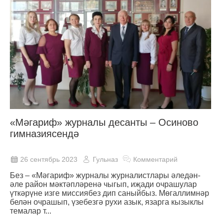
«Мәгариф» журналы десанты – Осиново
гимназиясендә
26 сентябрь 2023
Гульназ
Комментарий
Без – «Мәгариф» журналы журналистлары әледән-
әле район мәктәпләренә чыгып, иҗади очрашулар
үткәрүне изге миссиябез дип саныйбыз. Мөгаллимнәр
белән очрашып, үзебезгә рухи азык, язарга кызыклы
темалар т...