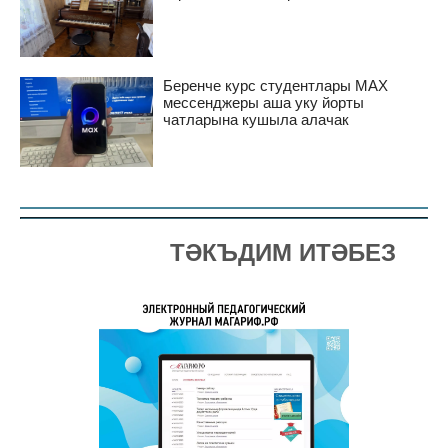
Беренче курс студентлары MAX
мессенджеры аша уку йорты
чатларына кушыла алачак
ТӘКЪДИМ ИТӘБЕЗ