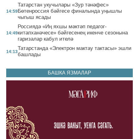
Татарстан укучылары «Зур тәнәфес»
Бөтенроссия бәйгесе финалында уңышлы
14:59
чыгыш ясады
Россиядә «Иң яхшы мәктәп педагог-
китапханәчесе» бәйгесенең икенче сезонына
14:49
гаризалар кабул ителә
Татарстанда «Электрон мактау тактасы» эшли
14:13
башлады
БАШКА ЯЗМАЛАР