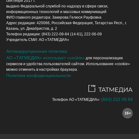
сентября 2017 г.
выдано Федеральной службой по надзору в сфере связи,
информационных технологий и массовых коммуникаций
ФИО главного редактора: Закирова Гелюся Рауфовна
Адрес редакции: 420066, Российская Федерация, Татарстан Респ., г.
Казань, ул. Декабристов, д. 2
Телефон редакции: (843) 222-09-84 (14-61], 222-06-09
Учредитель СМИ: АО «ТАТМЕДИА»
Антикоррупционная политика
АО «ТАТМЕДИА» использует «cookie»
для персонализации
сервисов и удобства пользователей сайтом. Использование «cookie»
можно отменить в настройках браузера.
Политика конфиденциальности
(843) 222 09 84
Телефон АО «ТАТМЕДИА»:
16+