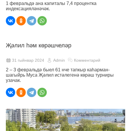
1 февральдә ана капиталы 7,4 процентка
индексацияләнәчәк.
Җәлил һәм көрәшчеләр
31 гыйнвар 2024
Admin
Комментарий
2 – 3 февральдә быел 61 нче тапкыр каһарман-
шагыйрь Муса Җәлил истәлегенә көрәш турниры
узачак.