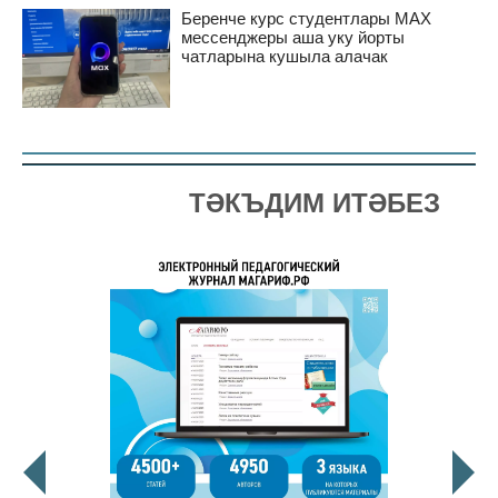
Беренче курс студентлары MAX
мессенджеры аша уку йорты
чатларына кушыла алачак
ТӘКЪДИМ ИТӘБЕЗ