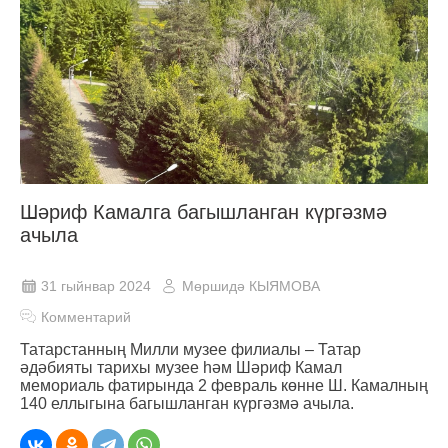
Шәриф Камалга багышланган күргәзмә
ачыла
31 гыйнвар 2024
Мөршидә КЫЯМОВА
Комментарий
Татарстанның Милли музее филиалы – Татар
әдәбияты тарихы музее һәм Шәриф Камал
мемориаль фатирында 2 февраль көнне Ш. Камалның
140 еллыгына багышланган күргәзмә ачыла.