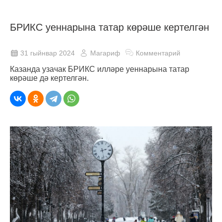
БРИКС уеннарына татар көрәше кертелгән
31 гыйнвар 2024
Магариф
Комментарий
Казанда узачак БРИКС илләре уеннарына татар
көрәше дә кертелгән.