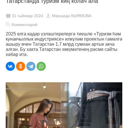
Татарстанда туризм киң колач ала
31 гыйнвар 2024
Мөршидә КЫЯМОВА
Комментарий
2025 елга кадәр үзләштерелергә тиешле «Туризм һәм
кунакчыллык индустриясе» илкүләм проектын гамәлгә
ашыру өчен Татарстан 1,7 млрд сумнан артык акча
алган. Бу хакта Татарстан хөкүмәтенең рәсми сайты
хәбәр итә.