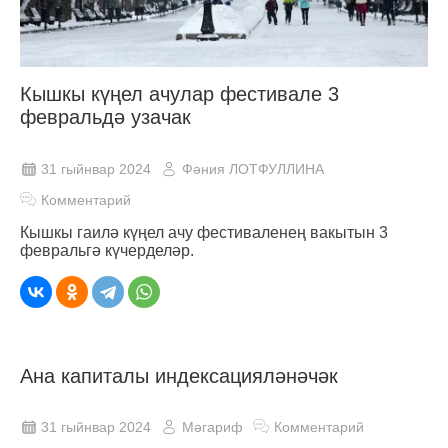
Кышкы күңел ачулар фестивале 3
февральдә узачак
31 гыйнвар 2024
Фәния ЛОТФУЛЛИНА
Комментарий
Кышкы гаилә күңел ачу фестиваленең вакытын 3
февральгә күчерделәр.
Ана капиталы индексацияләнәчәк
31 гыйнвар 2024
Мәгариф
Комментарий