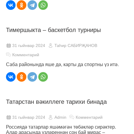
Тимершыкта – баскетбол турниры
31 гыйнвар 2024
Таһир САБИРҖАНОВ
Комментарий
Саба районында яше дә, карты да спортны үз итә.
Татарстан вәкиллеге тарихи бинада
31 гыйнвар 2024
Admin
Комментарий
Россиядә татарлар яшәмәгән төбәкләр сирәктер.
Алар арасында үзләреннән соң бай мирас –