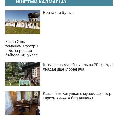
ИШЕТМИ КАЛМАГЫЗ
Бер гаилә булып
Казан Яшь
тамашачы театры
– Бөтенроссия
бәйгесе җиңүчесе
Кокушкино музей-тыюлыгы 2027 елда
яңадан ишекләрен ача
Казан һәм Кокушкино музейлары бер
тарихи хикәягә берләшәчәк