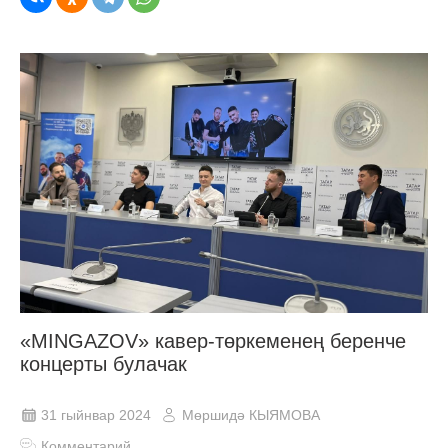
«MINGAZOV» кавер-төркеменең беренче
концерты булачак
31 гыйнвар 2024
Мөршидә КЫЯМОВА
Комментарий