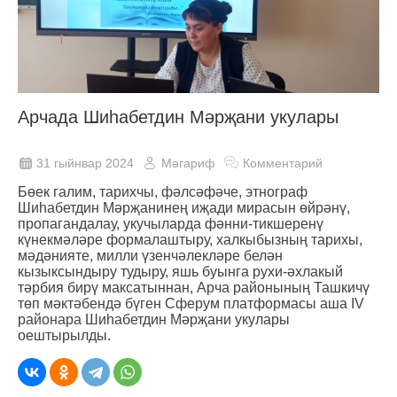
Арчада Шиһабетдин Мәрҗани укулары
31 гыйнвар 2024
Мәгариф
Комментарий
Бөек галим, тарихчы, фәлсәфәче, этнограф
Шиһабетдин Мәрҗанинең иҗади мирасын өйрәнү,
пропагандалау, укучыларда фәнни-тикшеренү
күнекмәләре формалаштыру, халкыбызның тарихы,
мәдәнияте, милли үзенчәлекләре белән
кызыксындыру тудыру, яшь буынга рухи-әхлакый
тәрбия бирү максатыннан, Арча районының Ташкичү
төп мәктәбендә бүген Сферум платформасы аша IV
районара Шиһабетдин Мәрҗани укулары
оештырылды.