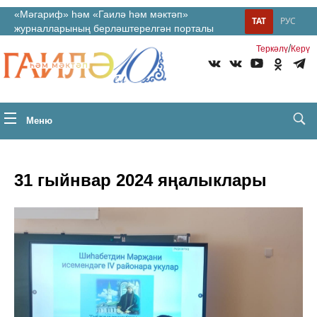
«Мәгариф» һәм «Гаилә һәм мәктәп»
ТАТ
РУС
журналларының берләштерелгән порталы
/
Теркəлү
Керү
Меню
31 гыйнвар 2024 яңалыклары