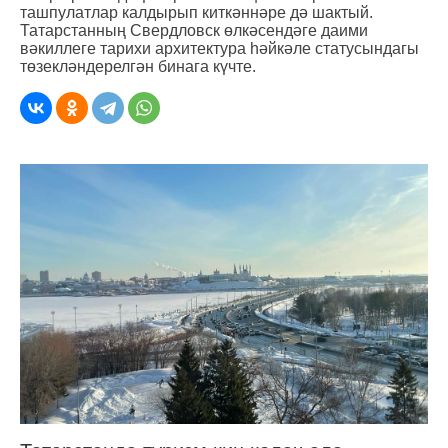
ташпулатлар калдырып киткәннәре дә шактый.
Татарстанның Свердловск өлкәсендәге даими
вәкиллеге тарихи архитектура һәйкәле статусындагы
төзекләндерелгән бинага күчте.