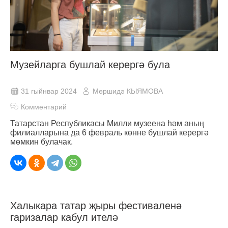
Музейларга бушлай керергә була
31 гыйнвар 2024
Мөршидә КЫЯМОВА
Комментарий
Татарстан Республикасы Милли музеена һәм аның
филиалларына да 6 февраль көнне бушлай керергә
мөмкин булачак.
Халыкара татар җыры фестиваленә
гаризалар кабул ителә