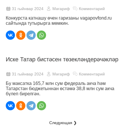
31 гыйнвар 2024
Мәгариф
Комментарий
Конкурста катнашу өчен гаризаны vagapovfond.ru
сайтында тутырырга мөмкин.
Иске Татар бистәсен төзекләндерәчәкләр
31 гыйнвар 2024
Мәгариф
Комментарий
Бу максатка 165,7 млн сум федераль акча һәм
Татарстан бюджетыннан өстәмә 38,8 млн сум акча
бүлеп бирелгән.
Следующая ❯