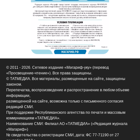
© 2011 - 2026. Сетевое издание «Мәгариф-уку» (перевод
«Просвещение-чтение»). Все права защищены.
© ТАТМЕДИА. Все материалы, размещенные на сайте, защищены
законом.
Перепечатка, воспроизведение и распространение в любом объеме
информации,
размещенной на сайте, возможна только с письменного согласия
редакций СМИ.
При поддержке Республиканского агентства по печати и массовым
коммуникациям «ТАТМЕДИА».
Наименование СМИ: Филиал АО «ТАТМЕДИА» («Редакция журнала
«Магариф»)
№ свидетельства о регистрации СМИ, дата: ФС 77-71190 от 27