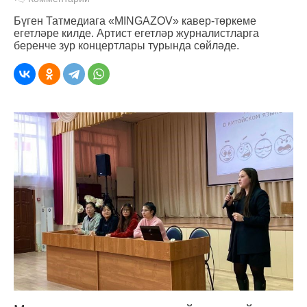
Бүген Татмедиага «MINGAZOV» кавер-төркеме
егетләре килде. Артист егетләр журналистларга
беренче зур концертлары турында сөйләде.