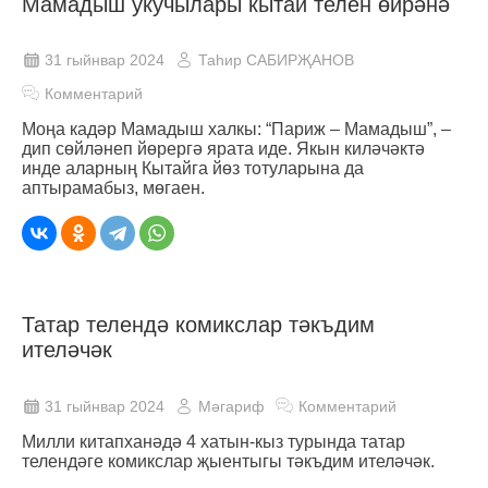
Мамадыш укучылары кытай телен өйрәнә
31 гыйнвар 2024
Таһир САБИРҖАНОВ
Комментарий
Моңа кадәр Мамадыш халкы: “Париж – Мамадыш”, –
дип сөйләнеп йөрергә ярата иде. Якын киләчәктә
инде аларның Кытайга йөз тотуларына да
аптырамабыз, мөгаен.
Татар телендә комикслар тәкъдим
ителәчәк
31 гыйнвар 2024
Мәгариф
Комментарий
Милли китапханәдә 4 хатын-кыз турында татар
телендәге комикслар җыентыгы тәкъдим ителәчәк.