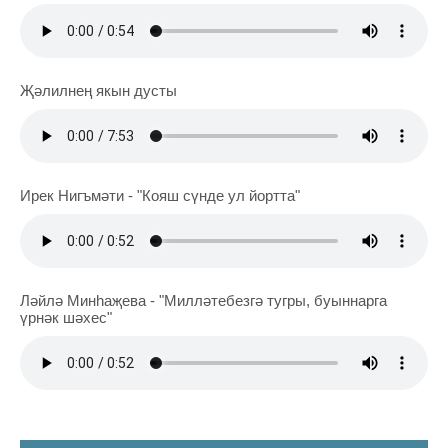
Җәлилнең якын дусты
Ирек Нигъмәти - "Кояш сүнде ул йортта"
Ләйлә Минһаҗева - "Милләтебезгә тугры, буыннарга
үрнәк шәхес"