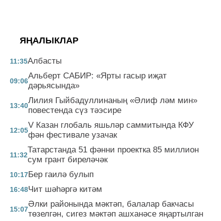
ЯҢАЛЫКЛАР
Албасты
11:35
Альберт САБИР: «Ярты гасыр иҗат
09:06
дәрьясында»
Лилия Гыйбадуллинаның «Әлиф ләм мин»
13:40
повестенда сүз тәэсире
V Казан глобаль яшьләр саммитында КФУ
12:05
фән фестивале узачак
Татарстанда 51 фәнни проектка 85 миллион
11:32
сум грант биреләчәк
Бер гаилә булып
10:17
Чит шәһәргә китәм
16:48
Әлки районында мәктәп, балалар бакчасы
15:07
төзелгән, сигез мәктәп ашханәсе яңартылган