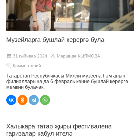
Музейларга бушлай керергә була
31 гыйнвар 2024
Мөршидә КЫЯМОВА
Комментарий
Татарстан Республикасы Милли музеена һәм аның
филиалларына да 6 февраль көнне бушлай керергә
мөмкин булачак.
Халыкара татар җыры фестиваленә
гаризалар кабул ителә