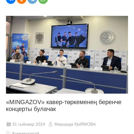
«MINGAZOV» кавер-төркеменең беренче
концерты булачак
31 гыйнвар 2024
Мөршидә КЫЯМОВА
Комментарий