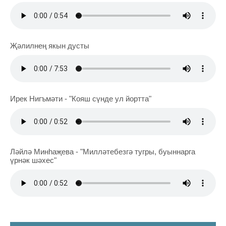
Җәлилнең якын дусты
Ирек Нигъмәти - "Кояш сүнде ул йортта"
Ләйлә Минһаҗева - "Милләтебезгә тугры, буыннарга
үрнәк шәхес"