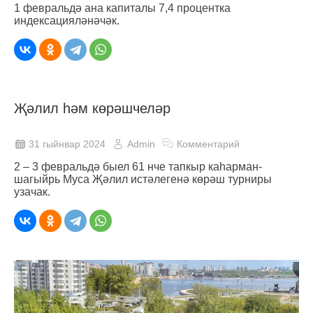
1 февральдә ана капиталы 7,4 процентка
индексацияләнәчәк.
Җәлил һәм көрәшчеләр
31 гыйнвар 2024
Admin
Комментарий
2 – 3 февральдә быел 61 нче тапкыр каһарман-
шагыйрь Муса Җәлил истәлегенә көрәш турниры
узачак.