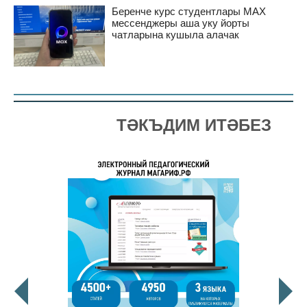
Беренче курс студентлары MAX
мессенджеры аша уку йорты
чатларына кушыла алачак
ТӘКЪДИМ ИТӘБЕЗ