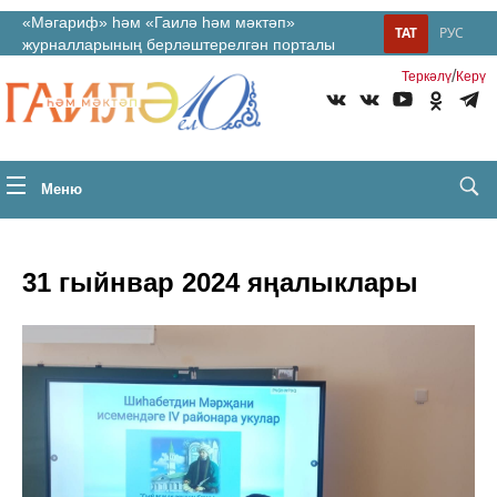
«Мәгариф» һәм «Гаилә һәм мәктәп»
ТАТ
РУС
журналларының берләштерелгән порталы
/
Теркəлү
Керү
Меню
31 гыйнвар 2024 яңалыклары