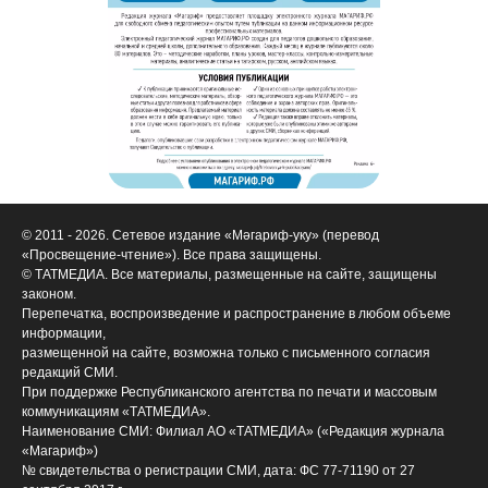
© 2011 - 2026. Сетевое издание «Мәгариф-уку» (перевод
«Просвещение-чтение»). Все права защищены.
© ТАТМЕДИА. Все материалы, размещенные на сайте, защищены
законом.
Перепечатка, воспроизведение и распространение в любом объеме
информации,
размещенной на сайте, возможна только с письменного согласия
редакций СМИ.
При поддержке Республиканского агентства по печати и массовым
коммуникациям «ТАТМЕДИА».
Наименование СМИ: Филиал АО «ТАТМЕДИА» («Редакция журнала
«Магариф»)
№ свидетельства о регистрации СМИ, дата: ФС 77-71190 от 27