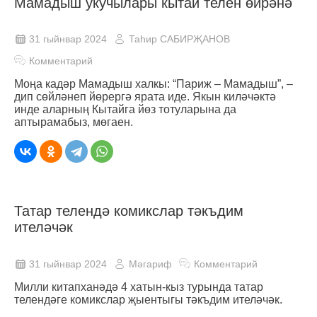
Мамадыш укучылары кытай телен өйрәнә
31 гыйнвар 2024
Таһир САБИРҖАНОВ
Комментарий
Моңа кадәр Мамадыш халкы: “Париж – Мамадыш”, –
дип сөйләнеп йөрергә ярата иде. Якын киләчәктә
инде аларның Кытайга йөз тотуларына да
аптырамабыз, мөгаен.
Татар телендә комикслар тәкъдим
ителәчәк
31 гыйнвар 2024
Мәгариф
Комментарий
Милли китапханәдә 4 хатын-кыз турында татар
телендәге комикслар җыентыгы тәкъдим ителәчәк.