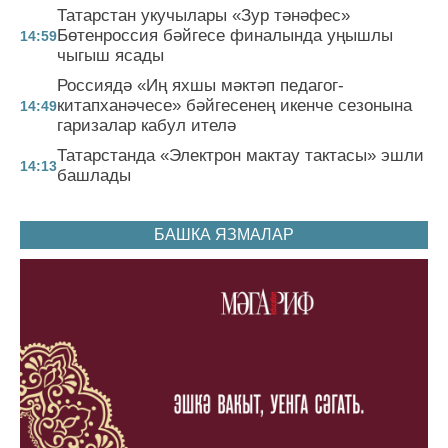
Татарстан укучылары «Зур тәнәфес»
Бөтенроссия бәйгесе финалында уңышлы
14:59
чыгыш ясады
Россиядә «Иң яхшы мәктәп педагог-
китапханәчесе» бәйгесенең икенче сезонына
14:49
гаризалар кабул ителә
Татарстанда «Электрон мактау тактасы» эшли
14:13
башлады
БАШКА ЯЗМАЛАР