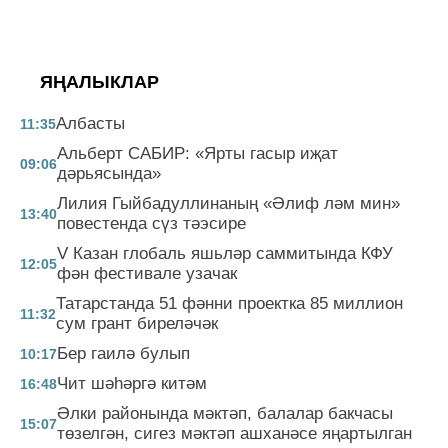
ЯҢАЛЫКЛАР
Албасты
11:35
Альберт САБИР: «Ярты гасыр иҗат
09:06
дәрьясында»
Лилия Гыйбадуллинаның «Әлиф ләм мин»
13:40
повестенда сүз тәэсире
V Казан глобаль яшьләр саммитында КФУ
12:05
фән фестивале узачак
Татарстанда 51 фәнни проектка 85 миллион
11:32
сум грант биреләчәк
Бер гаилә булып
10:17
Чит шәһәргә китәм
16:48
Әлки районында мәктәп, балалар бакчасы
15:07
төзелгән, сигез мәктәп ашханәсе яңартылган