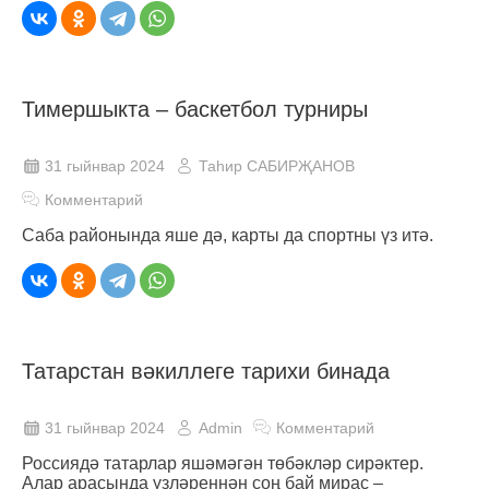
Тимершыкта – баскетбол турниры
31 гыйнвар 2024
Таһир САБИРҖАНОВ
Комментарий
Саба районында яше дә, карты да спортны үз итә.
Татарстан вәкиллеге тарихи бинада
31 гыйнвар 2024
Admin
Комментарий
Россиядә татарлар яшәмәгән төбәкләр сирәктер.
Алар арасында үзләреннән соң бай мирас –