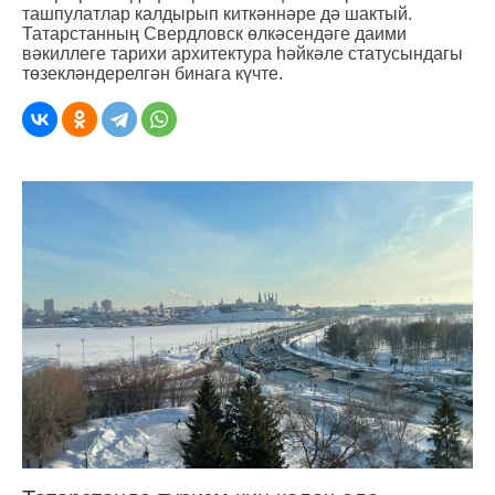
ташпулатлар калдырып киткәннәре дә шактый.
Татарстанның Свердловск өлкәсендәге даими
вәкиллеге тарихи архитектура һәйкәле статусындагы
төзекләндерелгән бинага күчте.