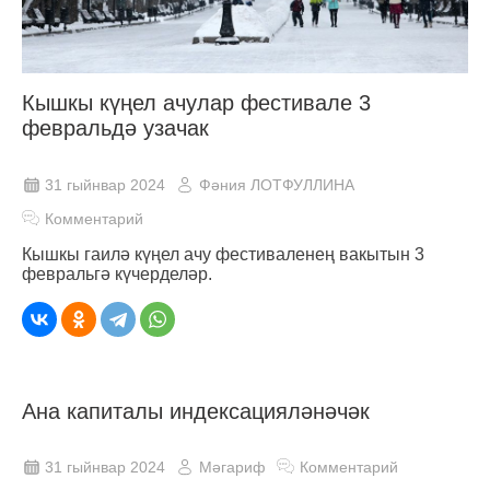
Кышкы күңел ачулар фестивале 3
февральдә узачак
31 гыйнвар 2024
Фәния ЛОТФУЛЛИНА
Комментарий
Кышкы гаилә күңел ачу фестиваленең вакытын 3
февральгә күчерделәр.
Ана капиталы индексацияләнәчәк
31 гыйнвар 2024
Мәгариф
Комментарий