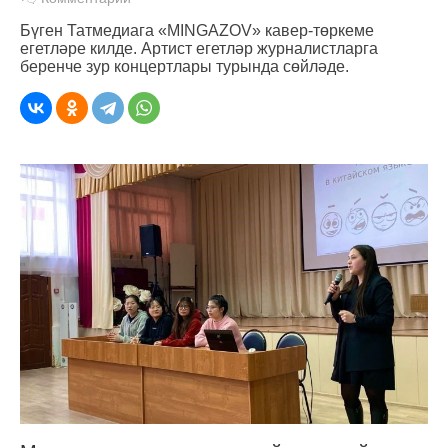
Бүген Татмедиага «MINGAZOV» кавер-төркеме
егетләре килде. Артист егетләр журналистларга
беренче зур концертлары турында сөйләде.