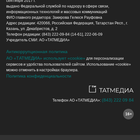
сентября 2017 г.
выдано Федеральной службой по надзору в сфере связи,
информационных технологий и массовых коммуникаций
ФИО главного редактора: Закирова Гелюся Рауфовна
Адрес редакции: 420066, Российская Федерация, Татарстан Респ., г.
Казань, ул. Декабристов, д. 2
Телефон редакции: (843) 222-09-84 (14-61], 222-06-09
Учредитель СМИ: АО «ТАТМЕДИА»
Антикоррупционная политика
АО «ТАТМЕДИА» использует «cookie»
для персонализации
сервисов и удобства пользователей сайтом. Использование «cookie»
можно отменить в настройках браузера.
Политика конфиденциальности
(843) 222 09 84
Телефон АО «ТАТМЕДИА»:
16+