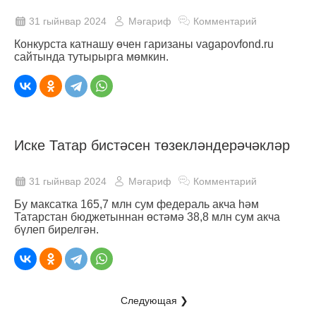
31 гыйнвар 2024
Мәгариф
Комментарий
Конкурста катнашу өчен гаризаны vagapovfond.ru
сайтында тутырырга мөмкин.
Иске Татар бистәсен төзекләндерәчәкләр
31 гыйнвар 2024
Мәгариф
Комментарий
Бу максатка 165,7 млн сум федераль акча һәм
Татарстан бюджетыннан өстәмә 38,8 млн сум акча
бүлеп бирелгән.
Следующая ❯