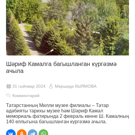
Шәриф Камалга багышланган күргәзмә
ачыла
31 гыйнвар 2024
Мөршидә КЫЯМОВА
Комментарий
Татарстанның Милли музее филиалы – Татар
әдәбияты тарихы музее һәм Шәриф Камал
мемориаль фатирында 2 февраль көнне Ш. Камалның
140 еллыгына багышланган күргәзмә ачыла.