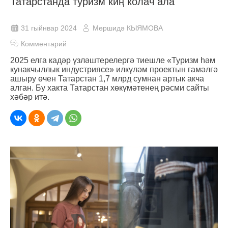
Татарстанда туризм киң колач ала
31 гыйнвар 2024
Мөршидә КЫЯМОВА
Комментарий
2025 елга кадәр үзләштерелергә тиешле «Туризм һәм
кунакчыллык индустриясе» илкүләм проектын гамәлгә
ашыру өчен Татарстан 1,7 млрд сумнан артык акча
алган. Бу хакта Татарстан хөкүмәтенең рәсми сайты
хәбәр итә.