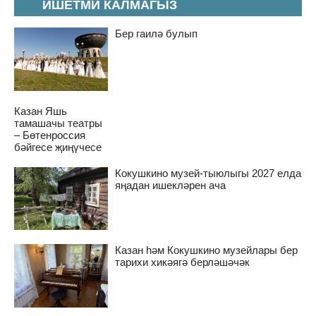
ИШЕТМИ КАЛМАГЫЗ
Бер гаилә булып
Казан Яшь
тамашачы театры
– Бөтенроссия
бәйгесе җиңүчесе
Кокушкино музей-тыюлыгы 2027 елда
яңадан ишекләрен ача
Казан һәм Кокушкино музейлары бер
тарихи хикәягә берләшәчәк