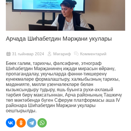
Арчада Шиһабетдин Мәрҗани укулары
31 гыйнвар 2024
Мәгариф
Комментарий
Бөек галим, тарихчы, фәлсәфәче, этнограф
Шиһабетдин Мәрҗанинең иҗади мирасын өйрәнү,
пропагандалау, укучыларда фәнни-тикшеренү
күнекмәләре формалаштыру, халкыбызның тарихы,
мәдәнияте, милли үзенчәлекләре белән
кызыксындыру тудыру, яшь буынга рухи-әхлакый
тәрбия бирү максатыннан, Арча районының Ташкичү
төп мәктәбендә бүген Сферум платформасы аша IV
районара Шиһабетдин Мәрҗани укулары
оештырылды.