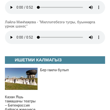
Ләйлә Минһаҗева - "Милләтебезгә тугры, буыннарга
үрнәк шәхес"
ИШЕТМИ КАЛМАГЫЗ
Бер гаилә булып
Казан Яшь
тамашачы театры
– Бөтенроссия
бәйгесе җиңүчесе