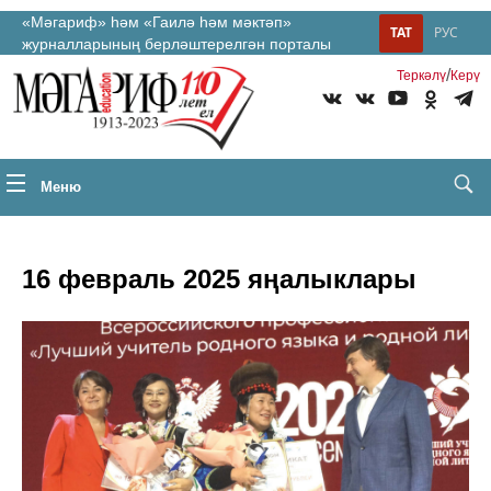
«Мәгариф» һәм «Гаилә һәм мәктәп»
ТАТ
РУС
журналларының берләштерелгән порталы
/
Теркəлү
Керү
Меню
16 февраль 2025 яңалыклары