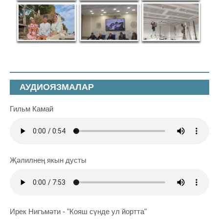
АУДИОЯЗМАЛАР
Гильм Камай
Җәлилнең якын дусты
Ирек Нигъмәти - "Кояш сүнде ул йортта"