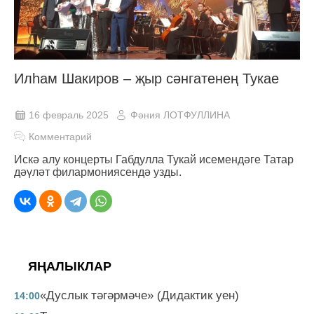
Илһам Шакиров – җыр сәнгатенең Тукае
16 февраль 2025
Фәния ЛОТФУЛЛИНА
Комментарий
Искә алу концерты Габдулла Тукай исемендәге Татар
дәүләт филармониясендә узды.
ЯҢАЛЫКЛАР
«Дуслык тәгәрмәче» (Дидактик уен)
14:00