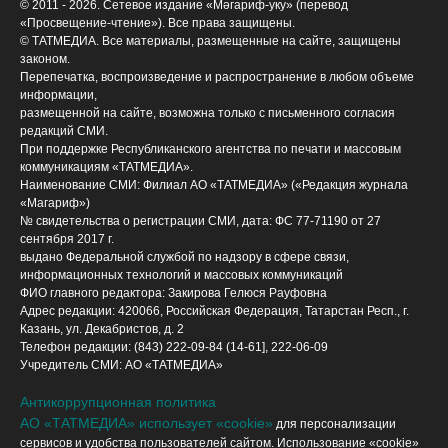
© 2011 - 2026. Сетевое издание «Мәгариф-уку» (перевод
«Просвещение-чтение»). Все права защищены.
© ТАТМЕДИА. Все материалы, размещенные на сайте, защищены
законом.
Перепечатка, воспроизведение и распространение в любом объеме
информации,
размещенной на сайте, возможна только с письменного согласия
редакций СМИ.
При поддержке Республиканского агентства по печати и массовым
коммуникациям «ТАТМЕДИА».
Наименование СМИ: Филиал АО «ТАТМЕДИА» («Редакция журнала
«Магариф»)
№ свидетельства о регистрации СМИ, дата: ФС 77-71190 от 27
сентября 2017 г.
выдано Федеральной службой по надзору в сфере связи,
информационных технологий и массовых коммуникаций
ФИО главного редактора: Закирова Гелюся Рауфовна
Адрес редакции: 420066, Российская Федерация, Татарстан Респ., г.
Казань, ул. Декабристов, д. 2
Телефон редакции: (843) 222-09-84 (14-61], 222-06-09
Учредитель СМИ: АО «ТАТМЕДИА»
Антикоррупционная политика
АО «ТАТМЕДИА» использует «cookie»
для персонализации
сервисов и удобства пользователей сайтом. Использование «cookie»