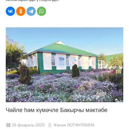
Чәйле һәм күмәчле Бакырчы мәктәбе
16 февраль 2025
Фәния ЛОТФУЛЛИНА