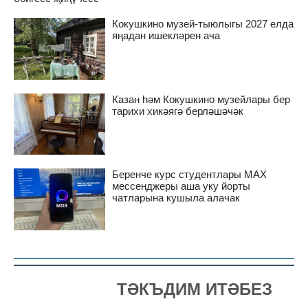
Кокушкино музей-тыюлыгы 2027 елда
яңадан ишекләрен ача
Казан һәм Кокушкино музейлары бер
тарихи хикәягә берләшәчәк
Беренче курс студентлары MAX
мессенджеры аша уку йорты
чатларына кушыла алачак
ТӘКЪДИМ ИТӘБЕЗ