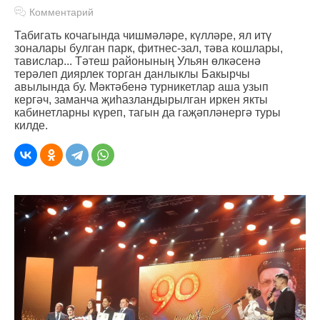
Комментарий
Табигать кочагында чишмәләре, күлләре, ял итү
зоналары булган парк, фитнес-зал, тәва кошлары,
тавислар... Тәтеш районының Ульян өлкәсенә
терәлеп диярлек торган данлыклы Бакырчы
авылында бу. Мәктәбенә турникетлар аша узып
кергәч, заманча җиһазландырылган иркен якты
кабинетларны күреп, тагын да гаҗәпләнергә туры
килде.