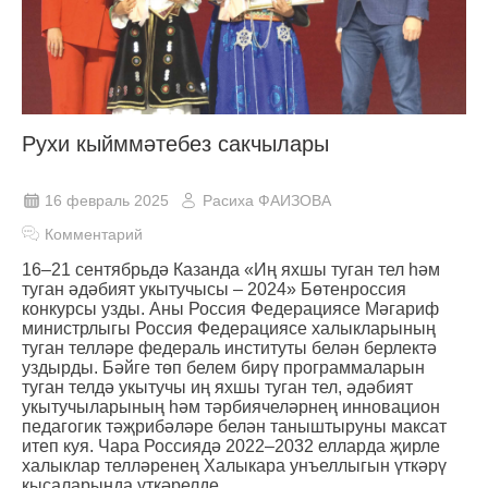
Рухи кыйммәтебез сакчылары
16 февраль 2025
Расиха ФАИЗОВА
Комментарий
16–21 сентябрьдә Казанда «Иң яхшы туган тел һәм
туган әдәбият укытучысы – 2024» Бөтенроссия
конкурсы узды. Аны Россия Федерациясе Мәгариф
министрлыгы Россия Федерациясе халыкларының
туган телләре федераль институты белән берлектә
уздырды. Бәйге төп белем бирү программаларын
туган телдә укытучы иң яхшы туган тел, әдәбият
укытучыларының һәм тәрбиячеләрнең инновацион
педагогик тәҗрибәләре белән таныштыруны максат
итеп куя. Чара Россиядә 2022–2032 елларда җирле
халыклар телләренең Халыкара унъеллыгын үткәрү
кысаларында үткәрелде.