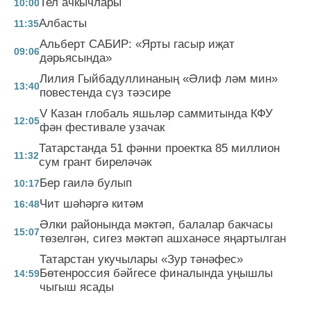
Тел ачкычлары
10:00
Албасты
11:35
Альберт САБИР: «Ярты гасыр иҗат
09:06
дәрьясында»
Лилия Гыйбадуллинаның «Әлиф ләм мин»
13:40
повестенда сүз тәэсире
V Казан глобаль яшьләр саммитында КФУ
12:05
фән фестивале узачак
Татарстанда 51 фәнни проектка 85 миллион
11:32
сум грант биреләчәк
Бер гаилә булып
10:17
Чит шәһәргә китәм
16:48
Әлки районында мәктәп, балалар бакчасы
15:07
төзелгән, сигез мәктәп ашханәсе яңартылган
Татарстан укучылары «Зур тәнәфес»
Бөтенроссия бәйгесе финалында уңышлы
14:59
чыгыш ясады