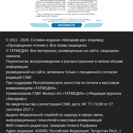
© 2011 - 2026. Сетевое издание «Мәгариф-уку» (перевод
«Просвещение-чтение»). Все права защищены.
© ТАТМЕДИА. Все материалы, размещенные на сайте, защищены
законом.
Перепечатка, воспроизведение и распространение в любом объеме
информации,
размещенной на сайте, возможна только с письменного согласия
редакций СМИ.
При поддержке Республиканского агентства по печати и массовым
коммуникациям «ТАТМЕДИА».
Наименование СМИ: Филиал АО «ТАТМЕДИА» («Редакция журнала
«Магариф»)
№ свидетельства о регистрации СМИ, дата: ФС 77-71190 от 27
сентября 2017 г.
выдано Федеральной службой по надзору в сфере связи,
информационных технологий и массовых коммуникаций
ФИО главного редактора: Закирова Гелюся Рауфовна
Адрес редакции: 420066, Российская Федерация, Татарстан Респ., г.