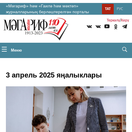
«Мәгариф» һәм «Гаилә һәм мәктәп»
ТАТ
РУС
журналларының берләштерелгән порталы
/
Теркəлү
Керү
Меню
3 апрель 2025 яңалыклары