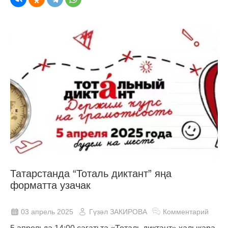
Татарстанда “Тоталь диктант” яңа
форматта узачак
03 апрель 2025
Гүзәл ЗАКИРОВА
Комментарий