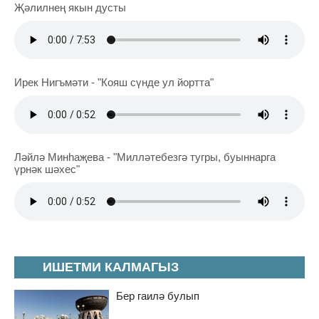
Җәлилнең якын дусты
Ирек Нигъмәти - "Кояш сүнде ул йортта"
Ләйлә Минһаҗева - "Милләтебезгә тугры, буыннарга
үрнәк шәхес"
ИШЕТМИ КАЛМАГЫЗ
Бер гаилә булып