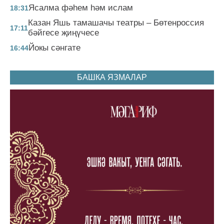
Ясалма фәһем һәм ислам
18:31
Казан Яшь тамашачы театры – Бөтенроссия
17:11
бәйгесе җиңүчесе
Йокы сәнгате
16:44
БАШКА ЯЗМАЛАР