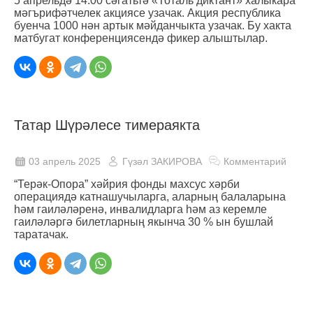
5 апрельдә 14:00 сәгатьтә «Тоталь диктант» халыкара
мәгърифәтчелек акциясе узачак. Акция республика
буенча 1000 нән артык мәйданчыкта узачак. Бу хакта
матбугат конференциясендә фикер алыштылар.
Татар Шүрәлесе тимераякта
03 апрель 2025
Гүзәл ЗАКИРОВА
Комментарий
“Терәк-Опора” хәйрия фонды махсус хәрби
операциядә катнашучыларга, аларның балаларына
һәм гаиләләренә, инвалидларга һәм аз керемле
гаиләләргә билетларның якынча 30 % ын бушлай
таратачак.