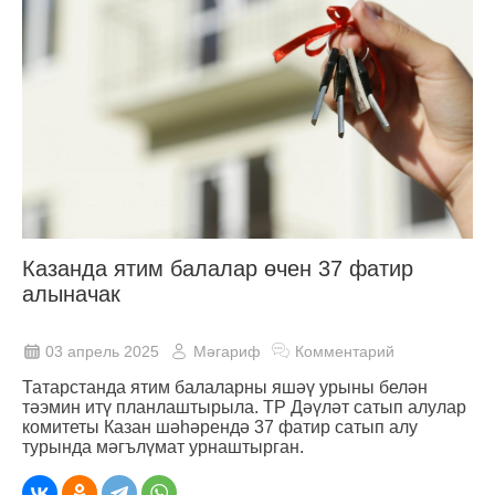
Казанда ятим балалар өчен 37 фатир
алыначак
03 апрель 2025
Мәгариф
Комментарий
Татарстанда ятим балаларны яшәү урыны белән
тәэмин итү планлаштырыла. ТР Дәүләт сатып алулар
комитеты Казан шәһәрендә 37 фатир сатып алу
турында мәгълүмат урнаштырган.