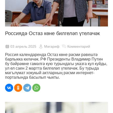
Россиядә Остаз көне билгеләп үтеләчәк
03 апрель 2025
Мәгариф
Комментарий
Россия календаренда Остаз көне рәсми рәвештә
барлыкка киләчәк. РФ Президенты Владимир Путин
бу бәйрәмне гамәлгә кую турындагы указга кул куйды,
ул ел саен 2 мартта билгеләп үтеләчәк. Бу турыда
мәгълүмат хокукый актларның рәсми интернет-
порталында басылып чыкты.