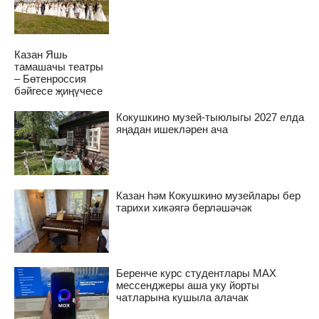
Казан Яшь
тамашачы театры
– Бөтенроссия
бәйгесе җиңүчесе
Кокушкино музей-тыюлыгы 2027 елда
яңадан ишекләрен ача
Казан һәм Кокушкино музейлары бер
тарихи хикәягә берләшәчәк
Беренче курс студентлары MAX
мессенджеры аша уку йорты
чатларына кушыла алачак