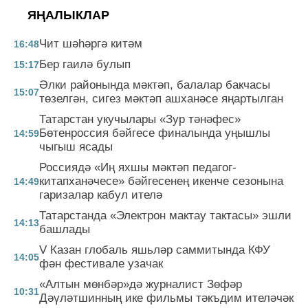
ЯҢАЛЫКЛАР
Чит шәһәргә китәм
16:48
Бер гаилә булып
15:17
Әлки районында мәктәп, балалар бакчасы
15:07
төзелгән, сигез мәктәп ашханәсе яңартылган
Татарстан укучылары «Зур тәнәфес»
Бөтенроссия бәйгесе финалында уңышлы
14:59
чыгыш ясады
Россиядә «Иң яхшы мәктәп педагог-
китапханәчесе» бәйгесенең икенче сезонына
14:49
гаризалар кабул ителә
Татарстанда «Электрон мактау тактасы» эшли
14:13
башлады
V Казан глобаль яшьләр саммитында КФУ
14:05
фән фестивале узачак
«Алтын мөнбәр»дә журналист Зөфәр
10:31
Дәүләтшинның ике фильмы тәкъдим ителәчәк