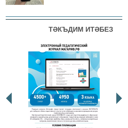
ТӘКЪДИМ ИТӘБЕЗ