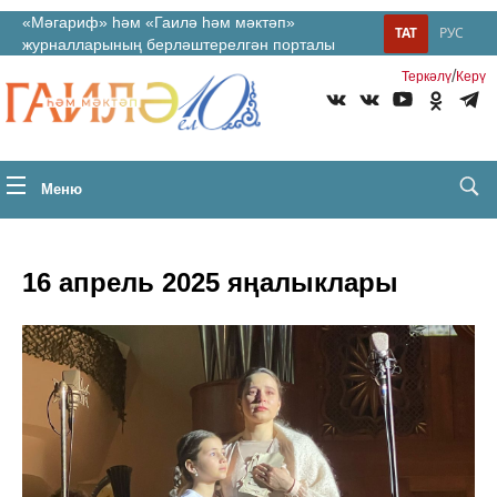
«Мәгариф» һәм «Гаилә һәм мәктәп»
ТАТ
РУС
журналларының берләштерелгән порталы
/
Теркəлү
Керү
Меню
16 апрель 2025 яңалыклары