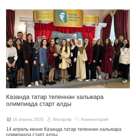
Казанда татар теленнән халыкара
олимпиада старт алды
16 апрель 2025
Мәгариф
Комментарий
14 апрель көнне Казанда татар теленнән халыкара
олимпиада старт алды.