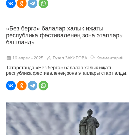
«Без бергә» балалар халык иҗаты
республика фестиваленең зона этаплары
башланды
16 апрель 2025
Гүзәл ЗАКИРОВА
Комментарий
Татарстанда «Без бергә» балалар халык иҗаты
республика фестиваленең зона этаплары старт алды.