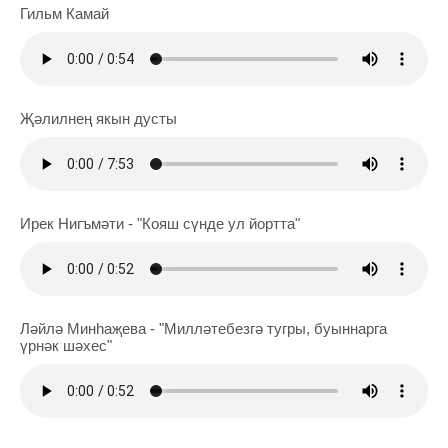
Гильм Камай
Җәлилнең якын дусты
Ирек Нигъмәти - "Кояш сүнде ул йортта"
Ләйлә Минһаҗева - "Милләтебезгә тугры, буыннарга
үрнәк шәхес"