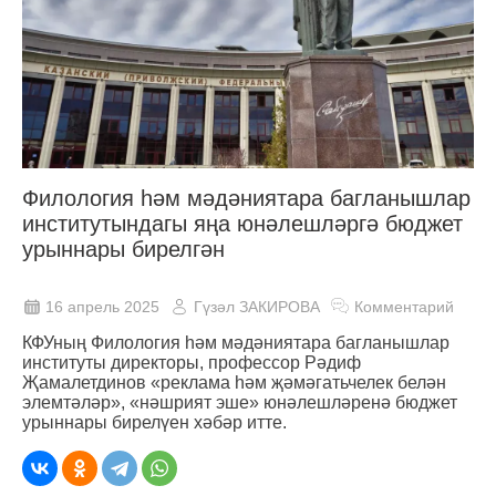
Филология һәм мәдәниятара багланышлар
институтындагы яңа юнәлешләргә бюджет
урыннары бирелгән
16 апрель 2025
Гүзәл ЗАКИРОВА
Комментарий
КФУның Филология һәм мәдәниятара багланышлар
институты директоры, профессор Рәдиф
Җамалетдинов «реклама һәм җәмәгатьчелек белән
элемтәләр», «нәшрият эше» юнәлешләренә бюджет
урыннары бирелүен хәбәр итте.