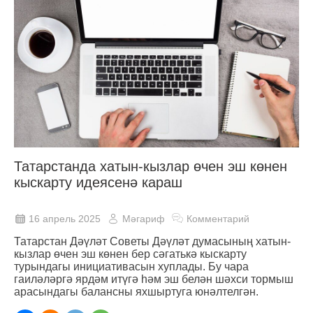
Татарстанда хатын-кызлар өчен эш көнен
кыскарту идеясенә караш
16 апрель 2025
Мәгариф
Комментарий
Татарстан Дәүләт Советы Дәүләт думасының хатын-
кызлар өчен эш көнен бер сәгатькә кыскарту
турындагы инициативасын хуплады. Бу чара
гаиләләргә ярдәм итүгә һәм эш белән шәхси тормыш
арасындагы балансны яхшыртуга юнәлтелгән.