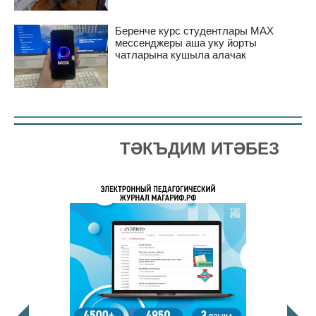
Беренче курс студентлары MAX
мессенджеры аша уку йорты
чатларына кушыла алачак
ТӘКЪДИМ ИТӘБЕЗ