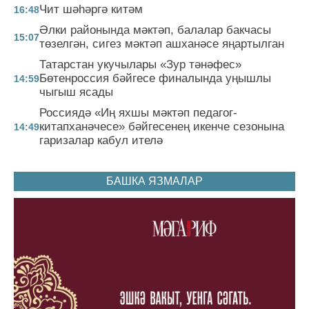
Чит шәһәргә китәм
16:48
Әлки районында мәктәп, балалар бакчасы
15:07
төзелгән, сигез мәктәп ашханәсе яңартылган
Татарстан укучылары «Зур тәнәфес»
Бөтенроссия бәйгесе финалында уңышлы
14:59
чыгыш ясады
Россиядә «Иң яхшы мәктәп педагог-
китапханәчесе» бәйгесенең икенче сезонына
14:49
гаризалар кабул ителә
БАШКА ЯЗМАЛАР