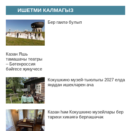
ИШЕТМИ КАЛМАГЫЗ
Бер гаилә булып
Казан Яшь
тамашачы театры
– Бөтенроссия
бәйгесе җиңүчесе
Кокушкино музей-тыюлыгы 2027 елда
яңадан ишекләрен ача
Казан һәм Кокушкино музейлары бер
тарихи хикәягә берләшәчәк