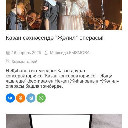
Казан сәхнәсендә “Җәлил” операсы!
16 апрель 2025
Мөршидә КЫЯМОВА
Комментарий
Н.Җиһанов исемендәге Казан дәүләт
консерваториясе “Казан консерваториясе – Җиңү
яшьтәше” фестивален Нәҗип Җиһановның «Җәлил»
операсы башлап җибәрде.