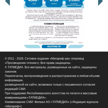
© 2011 - 2026. Сетевое издание «Мәгариф-уку» (перевод
«Просвещение-чтение»). Все права защищены.
© ТАТМЕДИА. Все материалы, размещенные на сайте, защищены
законом.
Перепечатка, воспроизведение и распространение в любом объеме
информации,
размещенной на сайте, возможна только с письменного согласия
редакций СМИ.
При поддержке Республиканского агентства по печати и массовым
коммуникациям «ТАТМЕДИА».
Наименование СМИ: Филиал АО «ТАТМЕДИА» («Редакция журнала
«Магариф»)