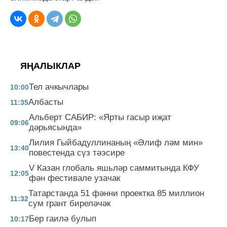
ЯҢАЛЫКЛАР
Тел ачкычлары
10:00
Албасты
11:35
Альберт САБИР: «Ярты гасыр иҗат
09:06
дәрьясында»
Лилия Гыйбадуллинаның «Әлиф ләм мин»
13:40
повестенда сүз тәэсире
V Казан глобаль яшьләр саммитында КФУ
12:05
фән фестивале узачак
Татарстанда 51 фәнни проектка 85 миллион
11:32
сум грант биреләчәк
Бер гаилә булып
10:17