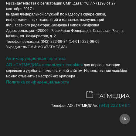
№ свидетельства о регистрации СМИ, дата: ФС 77-71190 от 27
сентября 2017 г.
выдано Федеральной службой по надзору в сфере связи,
информационных технологий и массовых коммуникаций
ФИО главного редактора: Закирова Гелюся Рауфовна
Адрес редакции: 420066, Российская Федерация, Татарстан Респ., г.
Казань, ул. Декабристов, д. 2
Телефон редакции: (843) 222-09-84 (14-61], 222-06-09
Учредитель СМИ: АО «ТАТМЕДИА»
Антикоррупционная политика
АО «ТАТМЕДИА» использует «cookie»
для персонализации
сервисов и удобства пользователей сайтом. Использование «cookie»
можно отменить в настройках браузера.
Политика конфиденциальности
(843) 222 09 84
Телефон АО «ТАТМЕДИА»:
16+