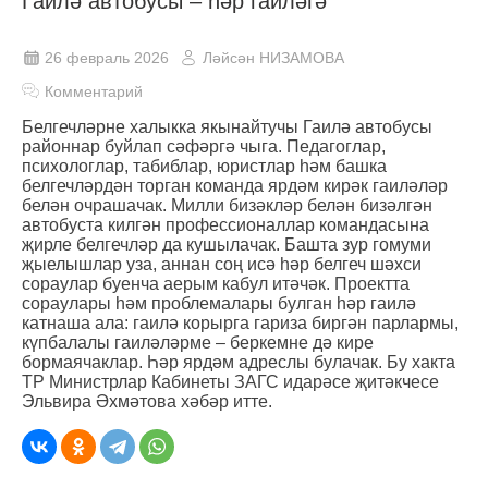
Гаилә автобусы – һәр гаиләгә
26 февраль 2026
Ләйсән НИЗАМОВА
Комментарий
Белгечләрне халыкка якынайтучы Гаилә автобусы
районнар буйлап сәфәргә чыга. Педагоглар,
психологлар, табиблар, юристлар һәм башка
белгечләрдән торган команда ярдәм кирәк гаиләләр
белән очрашачак. Милли бизәкләр белән бизәлгән
автобуста килгән профессионаллар командасына
җирле белгечләр да кушылачак. Башта зур гомуми
җыелышлар уза, аннан соң исә һәр белгеч шәхси
сораулар буенча аерым кабул итәчәк. Проектта
сораулары һәм проблемалары булган һәр гаилә
катнаша ала: гаилә корырга гариза биргән парлармы,
күпбалалы гаиләләрме – беркемне дә кире
бормаячаклар. Һәр ярдәм адреслы булачак. Бу хакта
ТР Министрлар Кабинеты ЗАГС идарәсе җитәкчесе
Эльвира Әхмәтова хәбәр итте.