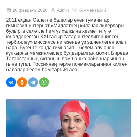
26 февраль 2026
Admin
Комментарий
2011 елдан Сәләтле балалар өчен гуманитар
гимназия-интернат «Милләтнең киләчәк лидерлары
булырга сәләтле һәм үз халкына хезмәт итүгә
юнәлдерелгән XXI гасыр татар интеллигенциясен
тәрбияләү» миссиясе нигезендә үз эшчәнлеген алып
бара. Бүгенге көндә гимназия – белем алу өчен
күпкырлы мөмкинлекләр булдырылган мохит. Биредә
Татарстанның Актаныш һәм башка районнарыннан
гына түгел, Россиянең төрле почмакларыннан килгән
балалар белем һәм тәрбия ала.