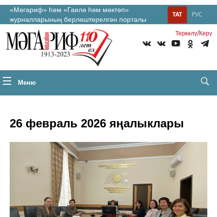
«Мәгариф» һәм «Гаилә һәм мәктәп»
ТАТ
РУС
журналларының берләштерелгән порталы
/
Теркəлү
Керү
Меню
26 февраль 2026 яңалыклары