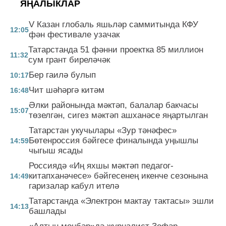
ЯҢАЛЫКЛАР
V Казан глобаль яшьләр саммитында КФУ
12:05
фән фестивале узачак
Татарстанда 51 фәнни проектка 85 миллион
11:32
сум грант биреләчәк
Бер гаилә булып
10:17
Чит шәһәргә китәм
16:48
Әлки районында мәктәп, балалар бакчасы
15:07
төзелгән, сигез мәктәп ашханәсе яңартылган
Татарстан укучылары «Зур тәнәфес»
Бөтенроссия бәйгесе финалында уңышлы
14:59
чыгыш ясады
Россиядә «Иң яхшы мәктәп педагог-
китапханәчесе» бәйгесенең икенче сезонына
14:49
гаризалар кабул ителә
Татарстанда «Электрон мактау тактасы» эшли
14:13
башлады