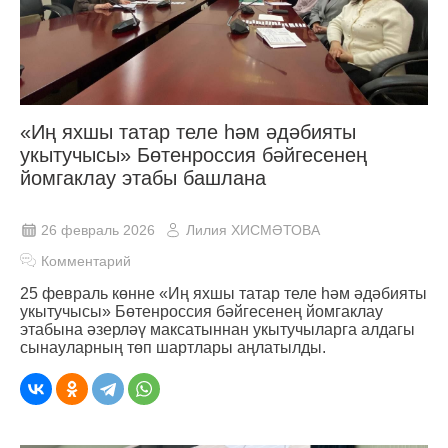
«Иң яхшы татар теле һәм әдәбияты
укытучысы» Бөтенроссия бәйгесенең
йомгаклау этабы башлана
26 февраль 2026
Лилия ХИСМӘТОВА
Комментарий
25 февраль көнне «Иң яхшы татар теле һәм әдәбияты
укытучысы» Бөтенроссия бәйгесенең йомгаклау
этабына әзерләү максатыннан укытучыларга алдагы
сынауларның төп шартлары аңлатылды.