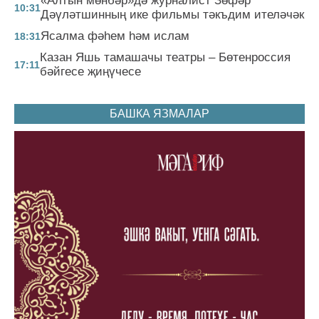
«Алтын мөнбәр»дә журналист Зөфәр
10:31
Дәүләтшинның ике фильмы тәкъдим ителәчәк
Ясалма фәһем һәм ислам
18:31
Казан Яшь тамашачы театры – Бөтенроссия
17:11
бәйгесе җиңүчесе
БАШКА ЯЗМАЛАР