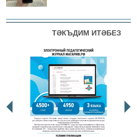
ТӘКЪДИМ ИТӘБЕЗ