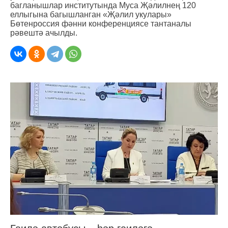
багланышлар институтында Муса Җәлилнең 120
еллыгына багышланган «Җәлил укулары»
Бөтенроссия фәнни конференциясе тантаналы
рәвештә ачылды.