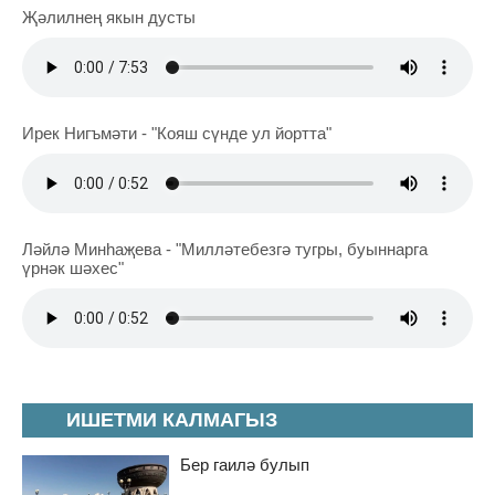
Җәлилнең якын дусты
Ирек Нигъмәти - "Кояш сүнде ул йортта"
Ләйлә Минһаҗева - "Милләтебезгә тугры, буыннарга
үрнәк шәхес"
ИШЕТМИ КАЛМАГЫЗ
Бер гаилә булып