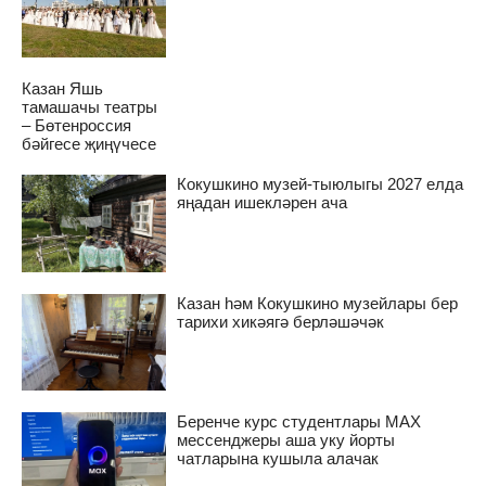
Казан Яшь
тамашачы театры
– Бөтенроссия
бәйгесе җиңүчесе
Кокушкино музей-тыюлыгы 2027 елда
яңадан ишекләрен ача
Казан һәм Кокушкино музейлары бер
тарихи хикәягә берләшәчәк
Беренче курс студентлары MAX
мессенджеры аша уку йорты
чатларына кушыла алачак