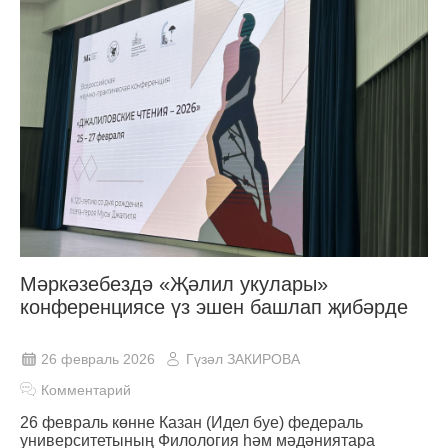
Мәркәзебездә «Җәлил укулары»
конференциясе үз эшен башлап җибәрде
26 февраль 2026
Гүзәл ЗАКИРОВА
Комментарий
26 февраль көнне Казан (Идел буе) федераль
университетының Филология һәм мәдәниятара