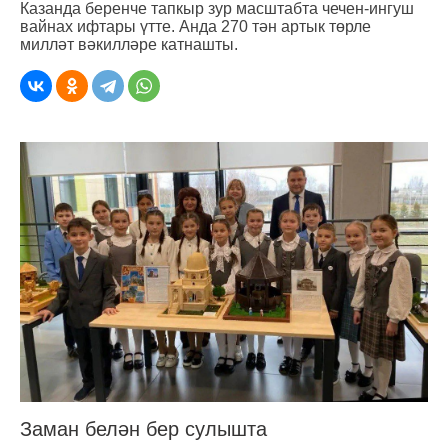
Казанда беренче тапкыр зур масштабта чечен-ингуш
вайнах ифтары үтте. Анда 270 тән артык төрле
милләт вәкилләре катнашты.
Заман белән бер сулышта