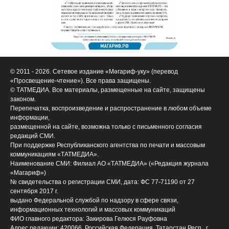
© 2011 - 2026. Сетевое издание «Мәгариф-уку» (перевод
«Просвещение-чтение»). Все права защищены.
© ТАТМЕДИА. Все материалы, размещенные на сайте, защищены
законом.
Перепечатка, воспроизведение и распространение в любом объеме
информации,
размещенной на сайте, возможна только с письменного согласия
редакций СМИ.
При поддержке Республиканского агентства по печати и массовым
коммуникациям «ТАТМЕДИА».
Наименование СМИ: Филиал АО «ТАТМЕДИА» («Редакция журнала
«Магариф»)
№ свидетельства о регистрации СМИ, дата: ФС 77-71190 от 27
сентября 2017 г.
выдано Федеральной службой по надзору в сфере связи,
информационных технологий и массовых коммуникаций
ФИО главного редактора: Закирова Гелюся Рауфовна
Адрес редакции: 420066, Российская Федерация, Татарстан Респ., г.