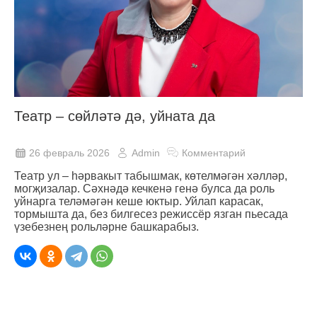
Театр – сөйләтә дә, уйната да
26 февраль 2026
Admin
Комментарий
Театр ул – һәрвакыт табышмак, көтелмәгән хәлләр,
могҗизалар. Сәхнәдә кечкенә генә булса да роль
уйнарга теләмәгән кеше юктыр. Уйлап карасак,
тормышта да, без билгесез режиссёр язган пьесада
үзебезнең рольләрне башкарабыз.