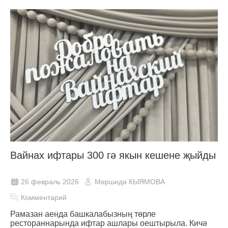
Вайнах ифтары 300 гә якын кешене җыйды
26 февраль 2026
Мөршидә КЫЯМОВА
Комментарий
Рамазан аенда башкалабызның төрле
рестораннарында ифтар ашлары оештырыла. Кичә