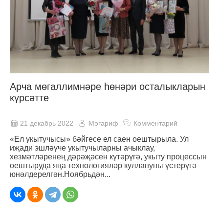
Арча мөгаллимнәре һөнәри осталыкларын
күрсәтте
21 декабрь 2022
Мәгариф
Комментарий
«Ел укытучысы» бәйгесе ел саен оештырыла. Ул
иҗади эшләүче укытучыларны ачыклау,
хезмәтләренең дәрәҗәсен күтәрүгә, укыту процессын
оештыруда яңа технологияләр куллануны үстерүгә
юнәлдерелгән.Ноябрьдән...