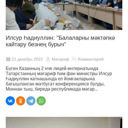
Илсур Һадиуллин: "Балаларны мәктәпкә
кайтару безнең бурыч"
21 декабрь 2022
Мәгариф
Комментарий
Бүген Казанның 2 нче лицей-интернатында
Татарстанның мәгариф һәм фән министры Илсур
Һадиуллин катнашында ел йомгакларына
багышланган матбугат конференциясе булды.
Моннан тыш, биредә республикада мәгар...