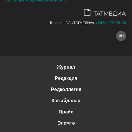
(843) 222 09 84
Телефон АО «ТАТМЕДИА»:
16+
Журнал
Редакция
Редколлегия
Кагыйдәләр
Прайс
Элемтә