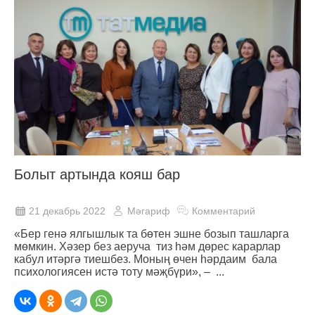
Болыт артында кояш бар
21 декабрь 2022
Мәгариф
Комментарий
«Бер генә ялгышлык та бөтен эшне бозып ташларга
мөмкин. Хәзер без аеруча тиз һәм дөрес карарлар
кабул итәргә тиешбез. Моның өчен һәрдаим бала
психологиясен истә тоту мәҗбүри», – ...