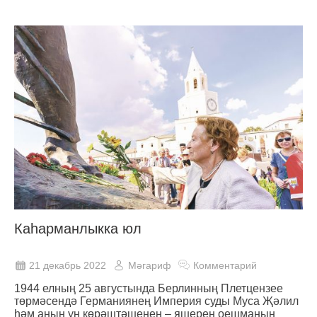
Каһарманлыкка юл
21 декабрь 2022
Мәгариф
Комментарий
1944 елның 25 августында Берлинның Плетцензее
төрмәсендә Германиянең Империя суды Муса Җәлил
һәм аның ун көрәштәшенең – яшерен оешманың