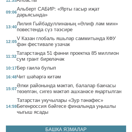
Албасты
11:35
Альберт САБИР: «Ярты гасыр иҗат
09:06
дәрьясында»
Лилия Гыйбадуллинаның «Әлиф ләм мин»
13:40
повестенда сүз тәэсире
V Казан глобаль яшьләр саммитында КФУ
12:05
фән фестивале узачак
Татарстанда 51 фәнни проектка 85 миллион
11:32
сум грант биреләчәк
Бер гаилә булып
10:17
Чит шәһәргә китәм
16:48
Әлки районында мәктәп, балалар бакчасы
15:07
төзелгән, сигез мәктәп ашханәсе яңартылган
Татарстан укучылары «Зур тәнәфес»
Бөтенроссия бәйгесе финалында уңышлы
14:59
чыгыш ясады
БАШКА ЯЗМАЛАР