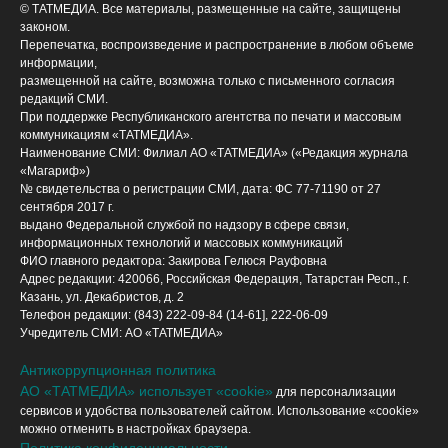
© ТАТМЕДИА. Все материалы, размещенные на сайте, защищены
законом.
Перепечатка, воспроизведение и распространение в любом объеме
информации,
размещенной на сайте, возможна только с письменного согласия
редакций СМИ.
При поддержке Республиканского агентства по печати и массовым
коммуникациям «ТАТМЕДИА».
Наименование СМИ: Филиал АО «ТАТМЕДИА» («Редакция журнала
«Магариф»)
№ свидетельства о регистрации СМИ, дата: ФС 77-71190 от 27
сентября 2017 г.
выдано Федеральной службой по надзору в сфере связи,
информационных технологий и массовых коммуникаций
ФИО главного редактора: Закирова Гелюся Рауфовна
Адрес редакции: 420066, Российская Федерация, Татарстан Респ., г.
Казань, ул. Декабристов, д. 2
Телефон редакции: (843) 222-09-84 (14-61], 222-06-09
Учредитель СМИ: АО «ТАТМЕДИА»
Антикоррупционная политика
АО «ТАТМЕДИА» использует «cookie»
для персонализации
сервисов и удобства пользователей сайтом. Использование «cookie»
можно отменить в настройках браузера.
Политика конфиденциальности