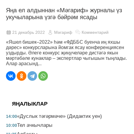
Яңа ел алдыннан «Мәгариф» журналы үз
укучыларына үзгә бәйрәм ясады
21 декабрь 2022
Мәгариф
Комментарий
«Яшел бишек–2022» һәм «ФДББС буенча иң яхшы
дәрес» конкурсларына йомгак ясау конференциясен
уздырды. Әлеге конкурс җиңүчеләре дистәгә якын
мәртәбәле кунаклар – экспертлар чыгышын тыңлады.
Алар арасынд...
ЯҢАЛЫКЛАР
«Дуслык тәгәрмәче» (Дидактик уен)
14:00
Тел ачкычлары
10:00