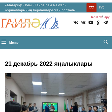
«Мәгариф» һәм «Гаилә һәм мәктәп»
ТАТ
РУС
журналларының берләштерелгән порталы
/
Теркəлү
Керү
Меню
21 декабрь 2022 яңалыклары