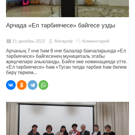
Арчада «Ел тәрбиячесе» бәйгесе узды
21 декабрь 2022
Мәгариф
Комментарий
Арчаның 7 нче һәм 8 нче балалар бакчаларында «Ел
тәрбиячесе» бәйгесенең муниципаль этабы
җиңүчеләре ачыкланды. Бәйге ике номинациядә үтте.
«Ел тәрбиячесе» һәм «Туган телдә тәрбия һәм белем
бирү төркем...