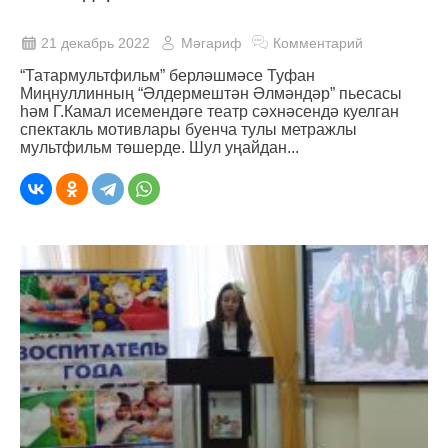
21 декабрь 2022
Мәгариф
Комментарий
“Татармультфильм” берләшмәсе Туфан
Миңнуллинның “Әлдермештән Әлмәндәр” пьесасы
һәм Г.Камал исемендәге театр сәхнәсендә куелган
спектакль мотивлары буенча тулы метражлы
мультфильм төшерде. Шул уңайдан...