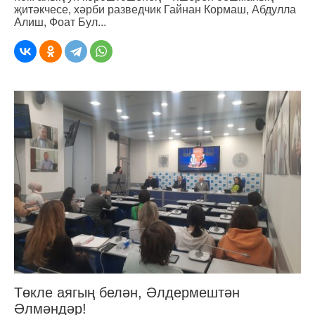
җитәкчесе, хәрби разведчик Гайнан Кормаш, Абдулла
Алиш, Фоат Бул...
Төкле аягың белән, Әлдермештән
Әлмәндәр!