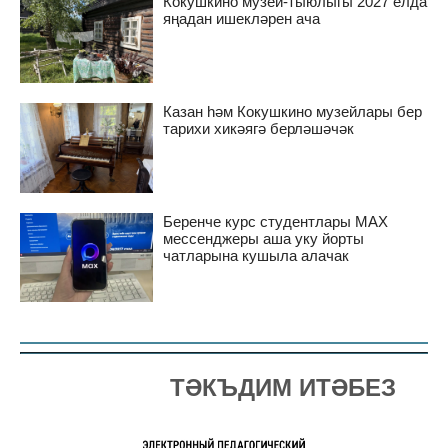
Кокушкино музей-тыюлыгы 2027 елда
яңадан ишекләрен ача
Казан һәм Кокушкино музейлары бер
тарихи хикәягә берләшәчәк
Беренче курс студентлары MAX
мессенджеры аша уку йорты
чатларына кушыла алачак
ТӘКЪДИМ ИТӘБЕЗ