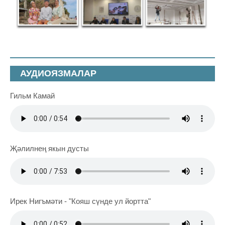
АУДИОЯЗМАЛАР
Гильм Камай
Җәлилнең якын дусты
Ирек Нигъмәти - "Кояш сүнде ул йортта"