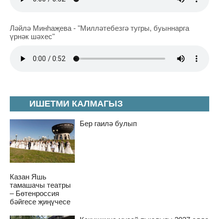
Ләйлә Минһаҗева - "Милләтебезгә тугры, буыннарга
үрнәк шәхес"
ИШЕТМИ КАЛМАГЫЗ
Бер гаилә булып
Казан Яшь
тамашачы театры
– Бөтенроссия
бәйгесе җиңүчесе